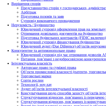
Вирішення спорів
Представництво сторін у господарських, адміністра
Арбітраж
Підготовка позовів та заяв
Супровід виконавчого провадження
Нерухомість / Будівництво
Юридичний супровід оформлення прав на земельну 
Отримання дозвільних документів на будівництво
Підготовка будівельних контрактів (FIDIC включно)
Юридичний супровід фінансування будівництва
Юридичний аудит (Due Diligence) об‘єктів нерухомо
Конкурентне та антимонопольне право
Юридичний супровід під час отримання дозволів АМ
Питання, пов’язані з недобросовісною конкуренціє
Інтелектуальна власність
Авторське право та суміжні права
Oб’єкти промислової власності (патенти, торговель
Торговельні марки
Сорти рослин
Технології, ноу-хау
Аудит об’єктів інтелектуальної власності
Консультування щодо способів захисту об’єктів інте
Структурування відносин, пов’язаних із передачею т
Структурування відносин, пов’язаних із користуван
Роялті (та інші платежі за права, пов’язані із об’єкт