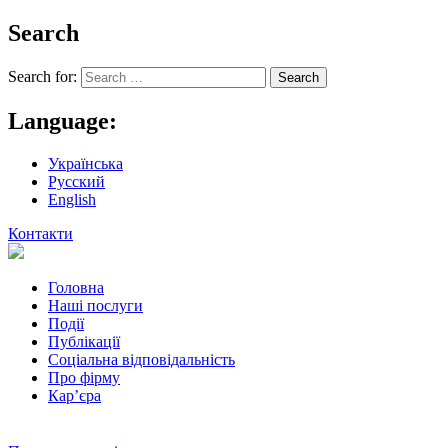
Search
Search for:
Language:
Українська
Русский
English
Контакти
Головна
Наші послуги
Події
Публікації
Соціальна відповідальність
Про фiрму
Кар’єра