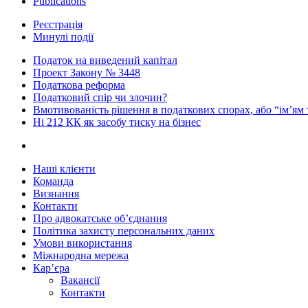
Publications
Реєстрація
Минулі події
Податок на виведений капітал
Проект Закону № 3448
Податкова реформа
Податковий спір чи злочин?
Вмотивованість рішення в податкових спорах, або “ім’ям
Ні 212 КК як засобу тиску на бізнес
Наші клієнти
Команда
Визнання
Контакти
Про адвокатське об’єднання
Політика захисту персональних даних
Умови використання
Міжнародна мережа
Кар’єра
Вакансії
Контакти