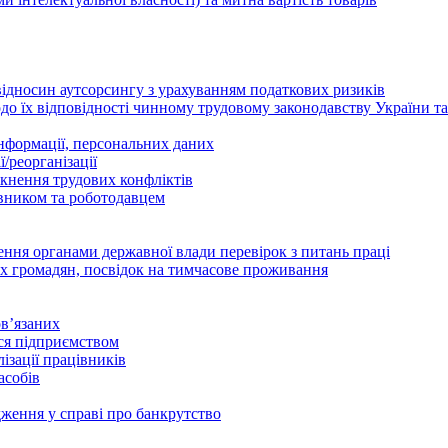
відносин аутсорсингу з урахуванням податкових ризиків
о їх відповідності чинному трудовому законодавству України т
інформації, персональних даних
/реорганізації
икнення трудових конфліктів
івником та роботодавцем
дення органами державної влади перевірок з питань праці
х громадян, посвідок на тимчасове проживання
в’язаних
ься підприємством
ізації працівників
асобів
дження у справі про банкрутство