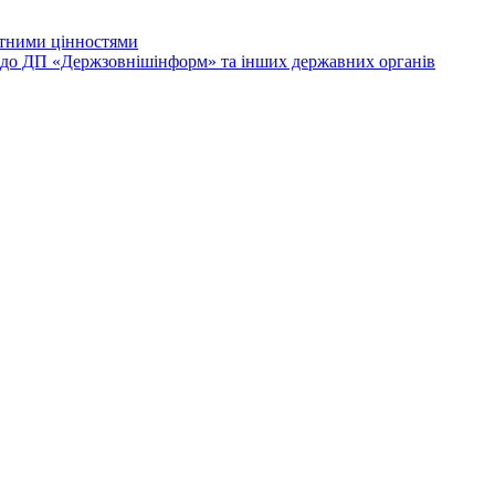
лютними цінностями
и до ДП «Держзовнішінформ» та інших державних органів