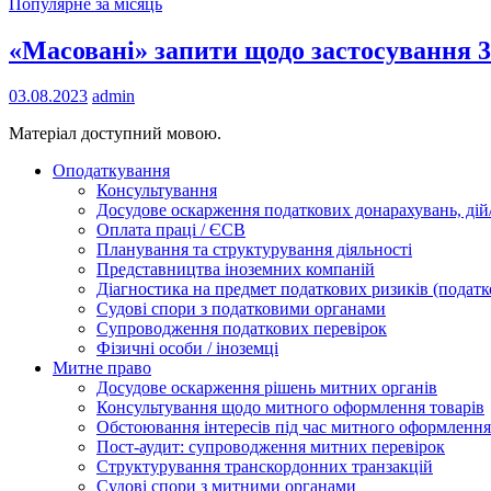
Популярне за місяць
«Масовані» запити щодо застосування 3
03.08.2023
admin
Матеріал доступний мовою.
Оподаткування
Консультування
Досудове оскарження податкових донарахувань, дій/
Оплата праці / ЄСВ
Планування та структурування діяльності
Представництва іноземних компаній
Діагностика на предмет податкових ризиків (податк
Судові спори з податковими органами
Супроводження податкових перевірок
Фізичні особи / іноземці
Митне право
Досудове оскарження рішень митних органів
Консультування щодо митного оформлення товарів
Обстоювання інтересів під час митного оформлення
Пост-аудит: супроводження митних перевірок
Структурування транскордонних транзакцій
Судові спори з митними органами