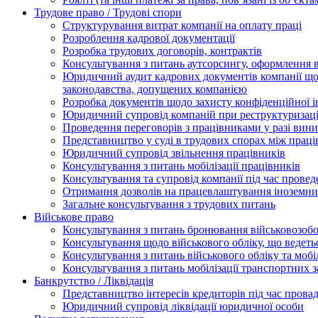
Трудове право / Трудові спори
Cтруктурування витрат компанії на оплату праці
Розроблення кадрової документації
Розробка трудових договорів, контрактів
Консультування з питань аутсорсингу, оформлення 
Юридичний аудит кадрових документів компанії щод
законодавства, допущених компанією
Розробка документів щодо захисту конфіденційної 
Юридичний супровід компаній при реструктуризації
Проведення переговорів з працівниками у разі вин
Представництво у суді в трудових спорах між прац
Юридичний супровід звільнення працівників
Консультування з питань мобілізації працівників
Консультування та супровід компанії під час прове
Отримання дозволів на працевлаштування іноземни
Загальне консультування з трудових питань
Військове право
Консультування з питань бронювання військовозобо
Консультування щодо військового обліку, що ведет
Консультування з питань військового обліку та мобіл
Консультування з питань мобілізації транспортних з
Банкрутство / Ліквідація
Представництво інтересів кредиторів під час прова
Юридичний супровід ліквідації юридичної особи