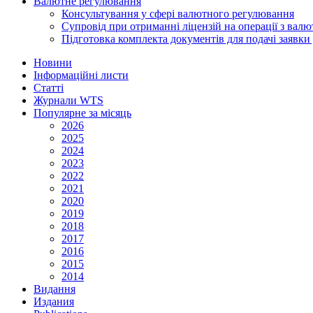
Валютне регулювання
Консультування у сфері валютного регулювання
Супровід при отриманні ліцензій на операції з ва
Підготовка комплекта документів для подачі заявк
Новини
Інформаційні листи
Статті
Журнали WTS
Популярне за місяць
2026
2025
2024
2023
2022
2021
2020
2019
2018
2017
2016
2015
2014
Видання
Издания