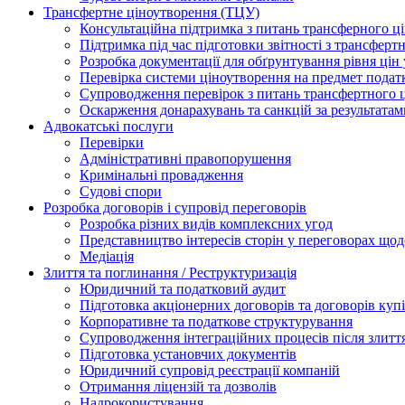
Трансфертне ціноутворення (ТЦУ)
Консультаційна підтримка з питань трансферного ц
Підтримка під час підготовки звітності з трансферт
Розробка документації для обґрунтування рівня цін
Перевірка системи ціноутворення на предмет подат
Супроводження перевірок з питань трансфертного 
Оскарження донарахувань та санкцій за результата
Адвокатські послуги
Перевірки
Адміністративні правопорушення
Кримінальні провадження
Судові спори
Розробка договорів і супровід переговорів
Розробка різних видів комплексних угод
Представництво інтересів сторін у переговорах щод
Медіація
Злиття та поглинання / Реструктуризація
Юридичний та податковий аудит
Підготовка акціонерних договорів та договорів ку
Корпоративне та податкове структурування
Супроводження інтеграційних процесів після злитт
Підготовка установчих документів
Юридичний супровід реєстрації компаній
Отримання ліцензій та дозволів
Надрокористування