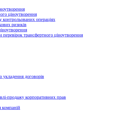
іноутворення
ного ціноутворення
 у контрольованих операціях
кових ризиків
ціноутворення
ми перевірок трансфертного ціноутворення
о укладення договорів
півлі-продажу корпоративних прав
я компаній