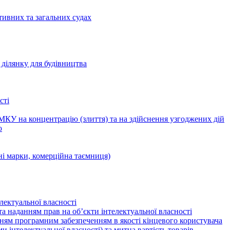
тивних та загальних судах
ділянку для будівництва
сті
КУ на концентрацію (злиття) та на здійснення узгоджених дій
ю
ні марки, комерційна таємниця)
лектуальної власності
а наданням прав на об’єкти інтелектуальної власності
ням програмним забезпеченням в якості кінцевого користувача
ами інтелектуальної власності) та митна вартість товарів