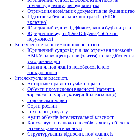
земельну ділянку для будівництва
Отримання дозвільних документів на будівництво
Підготовка будівельних контрактів (FIDIC
включно)
Юридичний супровід фінансування будівництва
Юридичний аудит (Due Diligence) об‘єктів
нерухомості
Конкурентне та антимонопольне право
Юридичний супровід під час отримання дозволів
АМКУ на концентрацію (злиття) та на здійснення
узгоджених дій
Питання, пов’язані з недобросовісною
конкуренцією
Інтелектуальна власність
Авторське право та суміжні права
Oб’єкти промислової власності (патенти,
торговельні марки, комерційна таємниця)
Торговельні марки
Сорти рослин
Технології, ноу-хау
Аудит об’єктів інтелектуальної власності
Консультування щодо способів захисту об’єктів
інтелектуальної власності
Структурування відносин, пов’язаних із