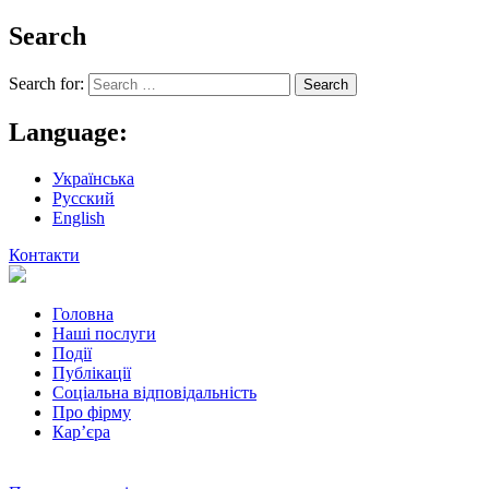
Search
Search for:
Language:
Українська
Русский
English
Контакти
Головна
Наші послуги
Події
Публікації
Соціальна відповідальність
Про фiрму
Кар’єра