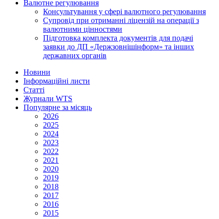
Валютне регулювання
Консультування у сфері валютного регулювання
Супровід при отриманні ліцензій на операції з
валютними цінностями
Підготовка комплекта документів для подачі
заявки до ДП «Держзовнішінформ» та інших
державних органів
Новини
Інформаційні листи
Статті
Журнали WTS
Популярне за місяць
2026
2025
2024
2023
2022
2021
2020
2019
2018
2017
2016
2015