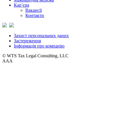
Кар’єра
Вакансії
Контакти
Захист персональних даних
Застереження
Інформація про компанію
© WTS Tax Legal Consulting, LLC
A
A
A