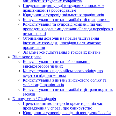
виникнення трудових конфліктів
Представництво у суді в трудових спорах між
працівником та роботодавцем
Юридичний супровід звільнення працівників
Консультування з питань мобілізації працівників
Консультування та супровід компанії під час
проведення органами державної влади перевірок з
питань праці
Отримання дозволів на працевлаштування
іноземних громадян, посвідок на тимчасове
проживання
Загальне консультування з трудових питань
Військове право
Консультування з питань бронювання
військовозобов’язаних
Консультування щодо військового обліку, що
ведеться підприємством
Консультування з питань військового обліку та
мобілізації працівників
Консультування з питань мобілізації транспортних
засобів
Банкрутство / Ліквідація
Представництво інтересів кредиторів під час
провадження у справі про банкрутство
Юридичний супровід ліквідації юридичної особи