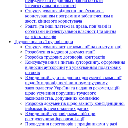
передачею та наданням прав на об’єкти
інтелектуальної власності
Структурування відносин, пов’язаних із
користуванням програмним забезпеченням в
якості кінцевого користувача
Роялті (та інші платежі за права, пов’язані із
об’єктами інтелектуальної власності) та митна
вартість товарів
Трудове право / Трудові спори
Cтруктурування витрат компанії на оплату праці
Розроблення кадрової документації
Розробка трудових договорів, контрактів
Консультування з питань аутсорсингу, оформлення
відносин аутсорсингу з урахуванням податкових
ризиків
Юридичний аудит кадрових документів компанії
щодо їх відповідності чинному трудовому
законодавству України та надання рекомендацій
щодо усунення порушень трудового
законодавства, допущених компанією
Розробка документів щодо захисту конфіденційної
інформації, персональних даних
Юридичний супровід компаній при
реструктуризації/реорганізації
Проведення переговорів з працівниками у разі