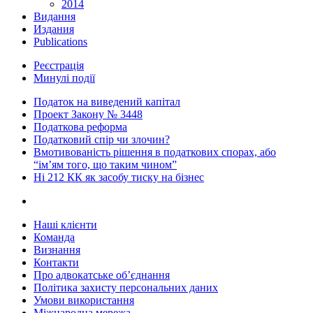
2014
Видання
Издания
Publications
Реєстрація
Минулі події
Податок на виведений капітал
Проект Закону № 3448
Податкова реформа
Податковий спір чи злочин?
Вмотивованість рішення в податкових спорах, або
“ім’ям того, що таким чином”
Ні 212 КК як засобу тиску на бізнес
Наші клієнти
Команда
Визнання
Контакти
Про адвокатське об’єднання
Політика захисту персональних даних
Умови використання
Міжнародна мережа