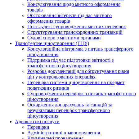
Консультування щодо митного оформлення
товарів
Обстоювання інтересів під час митного
оформлення товарів
Пост-аудит: супроводження митних перевірок
Структурування транскордонних транзакцій
Судові спори з митними органами
Трансфертне ціноутворення (ТЦУ)
Консультаційна підтримка з питань трансферного
ціноутворення
Підтримка під час підготовки звітності з
трансфертного ціноутворення
Розробка документації для обґрунтування рівня
цін у контрольованих операціях
Перевірка системи ціноутворення на предмет
податкових ризиків
Супроводження перевірок з питань трансфертного
ціноутворення
Оскарження донарахувань та санкцій за
результатами перевірок трансфертного
ціноутворення
Адвокатські послуги
Перевірки
Адміністративні правопорушення
Кримінальні провадження