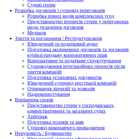
Судові спори
Розробка договорів і супровід переговорів
Розробка різних видів комплексних угод
Представництво інтересів сторін у переговорах
щодо укладення договорів
Медіація
Злиття та поглинання / Реструктуризація
Юридичний та податковий аудит
Підготовка акціонерних договорів та договорів
купівлі-продажу корпоративних прав
Корпоративне та податкове структурування
Супроводження інтеграційних процесів після
злиття компаній
Підготовка установчих документів
Юридичний супровід реєстрації компаній
Отримання ліцензій та дозволів
Надрокористування
Вирішення спорів
Представництво сторін у господарських,
адміністративних та загальних судах
Арбітраж
Підготовка позовів та заяв
Супровід виконавчого провадження
Нерухомість / Будівництво
Юридичний супровід оформлення прав на