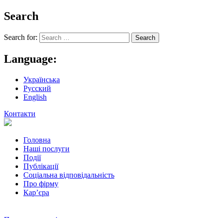
Search
Search for:
Language:
Українська
Русский
English
Контакти
Головна
Наші послуги
Події
Публікації
Соціальна відповідальність
Про фiрму
Кар’єра