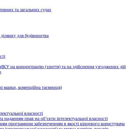
тивних та загальних судах
ділянку для будівництва
сті
КУ на концентрацію (злиття) та на здійснення узгоджених дій
ю
ні марки, комерційна таємниця)
лектуальної власності
а наданням прав на об’єкти інтелектуальної власності
ням програмним забезпеченням в якості кінцевого користувача
ами інтелектуальної власності) та митна вартість товарів