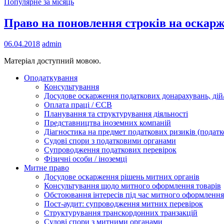
Популярне за місяць
Право на поновлення строків на оскарже
06.04.2018
admin
Матеріал доступний мовою.
Оподаткування
Консультування
Досудове оскарження податкових донарахувань, дій/
Оплата праці / ЄСВ
Планування та структурування діяльності
Представництва іноземних компаній
Діагностика на предмет податкових ризиків (податк
Судові спори з податковими органами
Супроводження податкових перевірок
Фізичні особи / іноземці
Митне право
Досудове оскарження рішень митних органів
Консультування щодо митного оформлення товарів
Обстоювання інтересів під час митного оформлення
Пост-аудит: супроводження митних перевірок
Структурування транскордонних транзакцій
Судові спори з митними органами