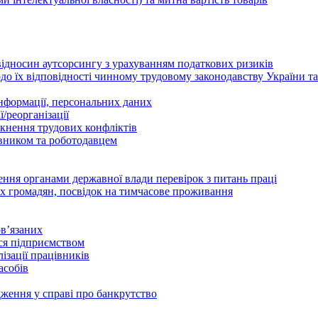
відносин аутсорсингу з урахуванням податкових ризиків
о їх відповідності чинному трудовому законодавству України т
інформації, персональних даних
/реорганізації
икнення трудових конфліктів
івником та роботодавцем
дення органами державної влади перевірок з питань праці
х громадян, посвідок на тимчасове проживання
в’язаних
ься підприємством
ізації працівників
асобів
дження у справі про банкрутство