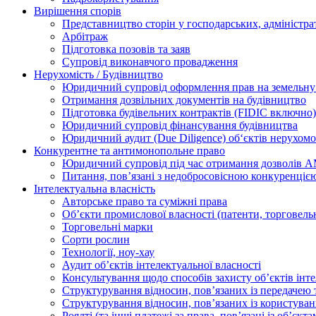
Вирішення спорів
Представництво сторін у господарських, адміністра
Арбітраж
Підготовка позовів та заяв
Супровід виконавчого провадження
Нерухомість / Будівництво
Юридичний супровід оформлення прав на земельну 
Отримання дозвільних документів на будівництво
Підготовка будівельних контрактів (FIDIC включно)
Юридичний супровід фінансування будівництва
Юридичний аудит (Due Diligence) об‘єктів нерухомо
Конкурентне та антимонопольне право
Юридичний супровід під час отримання дозволів АМ
Питання, пов’язані з недобросовісною конкуренціє
Інтелектуальна власність
Авторське право та суміжні права
Oб’єкти промислової власності (патенти, торговель
Торговельні марки
Сорти рослин
Технології, ноу-хау
Аудит об’єктів інтелектуальної власності
Консультування щодо способів захисту об’єктів інте
Структурування відносин, пов’язаних із передачею т
Структурування відносин, пов’язаних із користуван
Роялті (та інші платежі за права, пов’язані із об’єкт