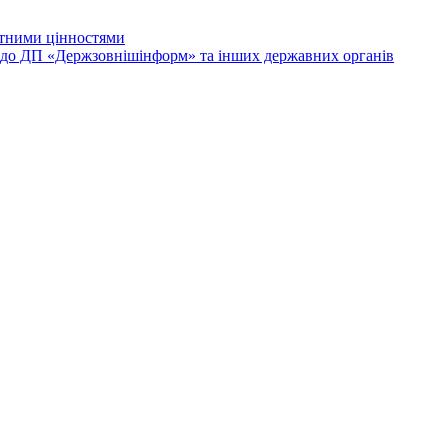
лютними цінностями
и до ДП «Держзовнішінформ» та інших державних органів