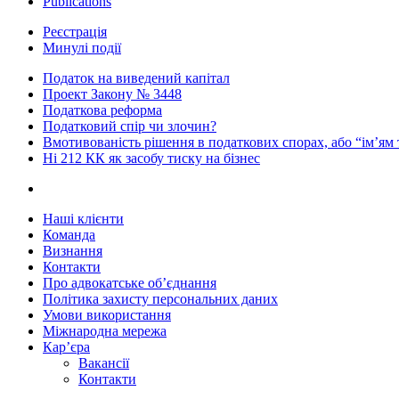
Publications
Реєстрація
Минулі події
Податок на виведений капітал
Проект Закону № 3448
Податкова реформа
Податковий спір чи злочин?
Вмотивованість рішення в податкових спорах, або “ім’ям
Ні 212 КК як засобу тиску на бізнес
Наші клієнти
Команда
Визнання
Контакти
Про адвокатське об’єднання
Політика захисту персональних даних
Умови використання
Міжнародна мережа
Кар’єра
Вакансії
Контакти