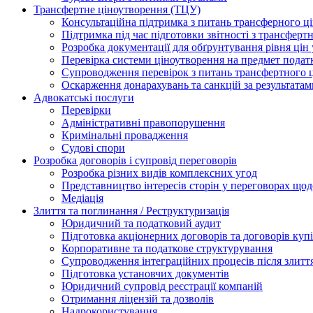
Трансфертне ціноутворення (ТЦУ)
Консультаційна підтримка з питань трансферного ц
Підтримка під час підготовки звітності з трансферт
Розробка документації для обґрунтування рівня цін
Перевірка системи ціноутворення на предмет подат
Супроводження перевірок з питань трансфертного 
Оскарження донарахувань та санкцій за результата
Адвокатські послуги
Перевірки
Адміністративні правопорушення
Кримінальні провадження
Судові спори
Розробка договорів і супровід переговорів
Розробка різних видів комплексних угод
Представництво інтересів сторін у переговорах щод
Медіація
Злиття та поглинання / Реструктуризація
Юридичний та податковий аудит
Підготовка акціонерних договорів та договорів ку
Корпоративне та податкове структурування
Супроводження інтеграційних процесів після злитт
Підготовка установчих документів
Юридичний супровід реєстрації компаній
Отримання ліцензій та дозволів
Надрокористування