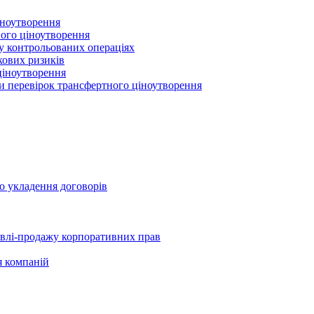
іноутворення
ного ціноутворення
 у контрольованих операціях
кових ризиків
ціноутворення
ми перевірок трансфертного ціноутворення
о укладення договорів
півлі-продажу корпоративних прав
я компаній