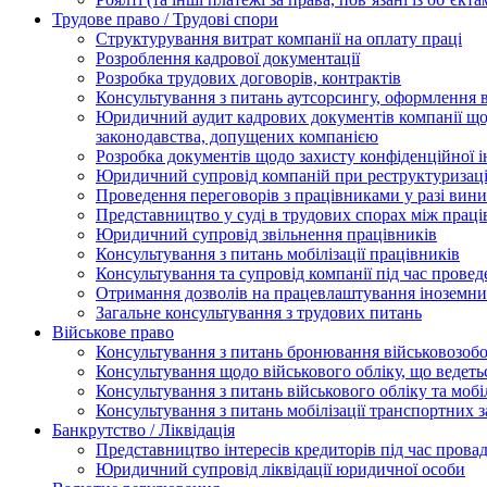
Трудове право / Трудові спори
Cтруктурування витрат компанії на оплату праці
Розроблення кадрової документації
Розробка трудових договорів, контрактів
Консультування з питань аутсорсингу, оформлення 
Юридичний аудит кадрових документів компанії щод
законодавства, допущених компанією
Розробка документів щодо захисту конфіденційної 
Юридичний супровід компаній при реструктуризації
Проведення переговорів з працівниками у разі вин
Представництво у суді в трудових спорах між прац
Юридичний супровід звільнення працівників
Консультування з питань мобілізації працівників
Консультування та супровід компанії під час прове
Отримання дозволів на працевлаштування іноземни
Загальне консультування з трудових питань
Військове право
Консультування з питань бронювання військовозобо
Консультування щодо військового обліку, що ведет
Консультування з питань військового обліку та мобіл
Консультування з питань мобілізації транспортних з
Банкрутство / Ліквідація
Представництво інтересів кредиторів під час прова
Юридичний супровід ліквідації юридичної особи