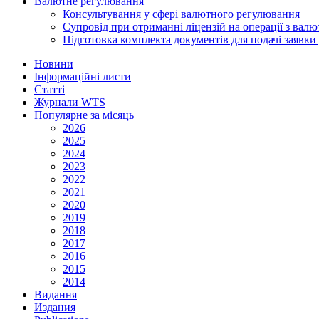
Валютне регулювання
Консультування у сфері валютного регулювання
Супровід при отриманні ліцензій на операції з ва
Підготовка комплекта документів для подачі заявк
Новини
Інформаційні листи
Статті
Журнали WTS
Популярне за місяць
2026
2025
2024
2023
2022
2021
2020
2019
2018
2017
2016
2015
2014
Видання
Издания