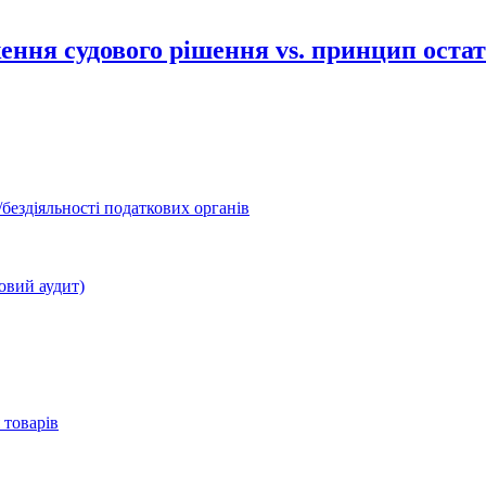
ння судового рішення vs. принцип остаточ
бездіяльності податкових органів
овий аудит)
 товарів