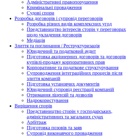
Адміністративні правопорушення
Кримінальні провадження
Судові спори
Розробка договорів і супровід переговорів
Розробка різних видів комплексних угод
Представництво інтересів сторін у переговорах
щодо укладення договорів
Медіація
Злиття та поглинання / Реструктуризація
Юридичний та податковий аудит
Підготовка акціонерних договорів та договорів
купівлі-продажу корпоративних прав
Корпоративне та податкове структурування
Супроводження інтеграційних процесів після
злиття компаній
Підготовка установчих документів
Юридичний супровід реєстрації компаній
Отримання ліцензій та дозволів
Надрокористування
Вирішення спорів
Представництво сторін у господарських,
адміністративних та загальних судах
Арбітраж
Підготовка позовів та заяв
Супровід виконавчого провадження