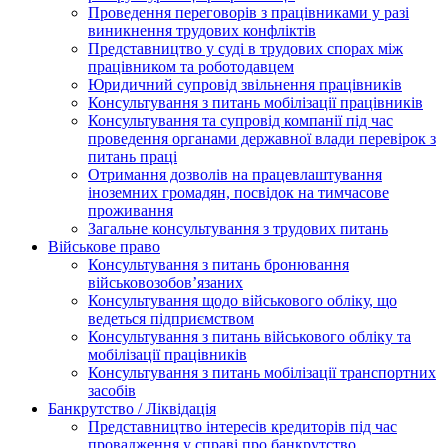
Проведення переговорів з працівниками у разі
виникнення трудових конфліктів
Представництво у суді в трудових спорах між
працівником та роботодавцем
Юридичний супровід звільнення працівників
Консультування з питань мобілізації працівників
Консультування та супровід компанії під час
проведення органами державної влади перевірок з
питань праці
Отримання дозволів на працевлаштування
іноземних громадян, посвідок на тимчасове
проживання
Загальне консультування з трудових питань
Військове право
Консультування з питань бронювання
військовозобов’язаних
Консультування щодо військового обліку, що
ведеться підприємством
Консультування з питань військового обліку та
мобілізації працівників
Консультування з питань мобілізації транспортних
засобів
Банкрутство / Ліквідація
Представництво інтересів кредиторів під час
провадження у справі про банкрутство