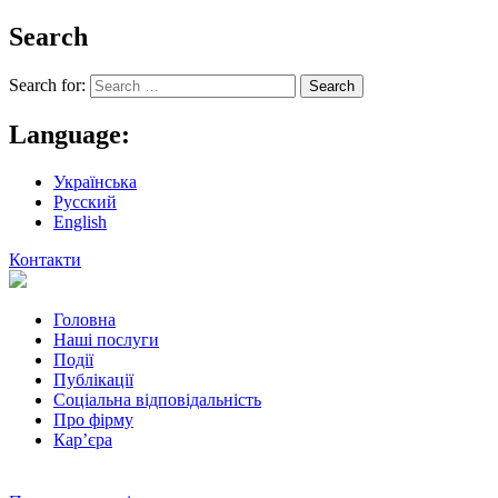
Search
Search for:
Language:
Українська
Русский
English
Контакти
Головна
Наші послуги
Події
Публікації
Соціальна відповідальність
Про фiрму
Кар’єра