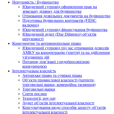
Нерухомість / Будівництво
Юридичний супровід оформлення прав на
земельну ділянку для будівництва
Отримання дозвільних документів на будівництво
Підготовка будівельних контрактів (FIDIC
включно)
Юридичний супровід фінансування будівництва
Юридичний аудит (Due Diligence) об‘єктів
нерухомості
Конкурентне та антимонопольне право
Юридичний супровід під час отримання дозволів
АМКУ на концентрацію (злиття) та на здійснення
узгоджених дій
Питання, пов’язані з недобросовісною
конкуренцією
Інтелектуальна власність
Авторське право та суміжні права
Oб’єкти промислової власності (патенти,
торговельні марки, комерційна таємниця)
Торговельні марки
Сорти рослин
Технології, ноу-хау
Аудит об’єктів інтелектуальної власності
Консультування щодо способів захисту об’єктів
інтелектуальної власності