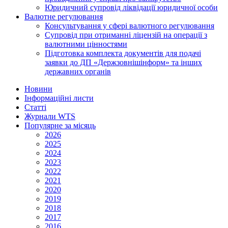
Юридичний супровід ліквідації юридичної особи
Валютне регулювання
Консультування у сфері валютного регулювання
Супровід при отриманні ліцензій на операції з
валютними цінностями
Підготовка комплекта документів для подачі
заявки до ДП «Держзовнішінформ» та інших
державних органів
Новини
Інформаційні листи
Статті
Журнали WTS
Популярне за місяць
2026
2025
2024
2023
2022
2021
2020
2019
2018
2017
2016