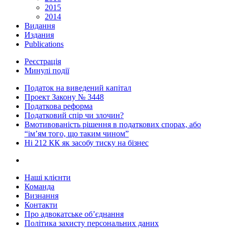
2015
2014
Видання
Издания
Publications
Реєстрація
Минулі події
Податок на виведений капітал
Проект Закону № 3448
Податкова реформа
Податковий спір чи злочин?
Вмотивованість рішення в податкових спорах, або
“ім’ям того, що таким чином”
Ні 212 КК як засобу тиску на бізнес
Наші клієнти
Команда
Визнання
Контакти
Про адвокатське об’єднання
Політика захисту персональних даних