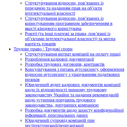
Структурування відносин, пов’язаних із
передачею та наданням прав на об’єкти
інтелектуальної власності
Структурування відносин, пов’язаних із
користуванням програмним забезпеченням в
якості кінцевого користувача
Роялті (та інші платежі за права, пов’язані із
об’єктами інтелектуальної власності) та митна
вартість товарів
Трудове право / Трудові спори
Cтруктурування витрат компанії на оплату праці
Розроблення кадрової документації
Розробка трудових договорів, контрактів
Консультування з питань аутсорсингу, оформлення
відносин аутсорсингу з урахуванням податкових
ризиків
Юридичний аудит кадрових документів компанії
щодо їх відповідності чинному трудовому
законодавству України та надання рекомендацій
щодо усунення порушень трудового
законодавства, допущених компанією
Розробка документів щодо захисту конфіденційної
інформації, персональних даних
Юридичний супровід компаній при
реструктуризації/реорганізації