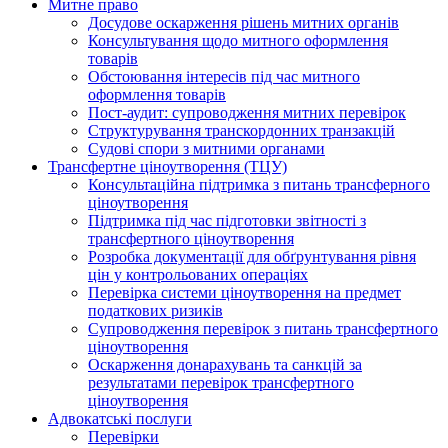
Митне право
Досудове оскарження рішень митних органів
Консультування щодо митного оформлення
товарів
Обстоювання інтересів під час митного
оформлення товарів
Пост-аудит: супроводження митних перевірок
Структурування транскордонних транзакцій
Судові спори з митними органами
Трансфертне ціноутворення (ТЦУ)
Консультаційна підтримка з питань трансферного
ціноутворення
Підтримка під час підготовки звітності з
трансфертного ціноутворення
Розробка документації для обґрунтування рівня
цін у контрольованих операціях
Перевірка системи ціноутворення на предмет
податкових ризиків
Супроводження перевірок з питань трансфертного
ціноутворення
Оскарження донарахувань та санкцій за
результатами перевірок трансфертного
ціноутворення
Адвокатські послуги
Перевірки