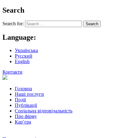
Search
Search for:
Language:
Українська
Русский
English
Контакти
Головна
Наші послуги
Події
Публікації
Соціальна відповідальність
Про фiрму
Кар’єра