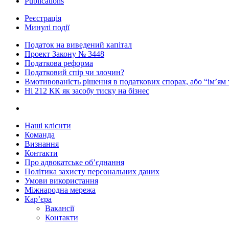
Publications
Реєстрація
Минулі події
Податок на виведений капітал
Проект Закону № 3448
Податкова реформа
Податковий спір чи злочин?
Вмотивованість рішення в податкових спорах, або “ім’ям
Ні 212 КК як засобу тиску на бізнес
Наші клієнти
Команда
Визнання
Контакти
Про адвокатське об’єднання
Політика захисту персональних даних
Умови використання
Міжнародна мережа
Кар’єра
Вакансії
Контакти