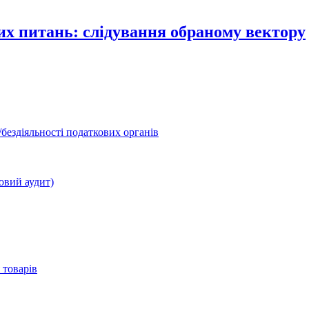
их питань: слідування обраному вектору
бездіяльності податкових органів
овий аудит)
 товарів