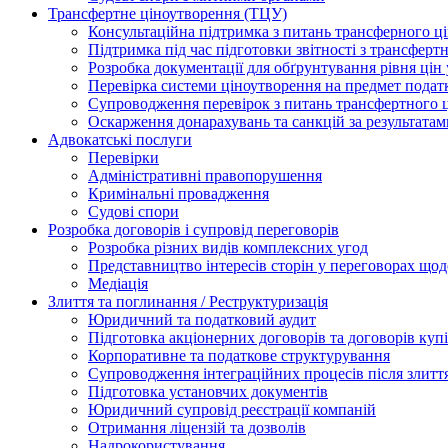
Трансфертне ціноутворення (ТЦУ)
Консультаційна підтримка з питань трансферного ц
Підтримка під час підготовки звітності з трансферт
Розробка документації для обґрунтування рівня цін
Перевірка системи ціноутворення на предмет подат
Супроводження перевірок з питань трансфертного 
Оскарження донарахувань та санкцій за результата
Адвокатські послуги
Перевірки
Адміністративні правопорушення
Кримінальні провадження
Судові спори
Розробка договорів і супровід переговорів
Розробка різних видів комплексних угод
Представництво інтересів сторін у переговорах щод
Медіація
Злиття та поглинання / Реструктуризація
Юридичний та податковий аудит
Підготовка акціонерних договорів та договорів ку
Корпоративне та податкове структурування
Супроводження інтеграційних процесів після злитт
Підготовка установчих документів
Юридичний супровід реєстрації компаній
Отримання ліцензій та дозволів
Надрокористування