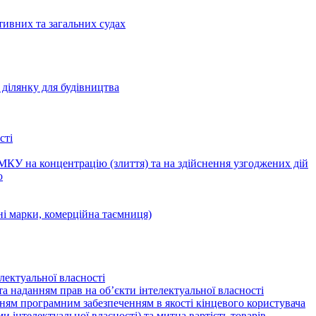
тивних та загальних судах
ділянку для будівництва
сті
КУ на концентрацію (злиття) та на здійснення узгоджених дій
ю
ні марки, комерційна таємниця)
лектуальної власності
а наданням прав на об’єкти інтелектуальної власності
ням програмним забезпеченням в якості кінцевого користувача
ами інтелектуальної власності) та митна вартість товарів