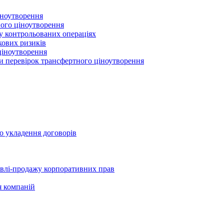
іноутворення
ного ціноутворення
 у контрольованих операціях
кових ризиків
ціноутворення
ми перевірок трансфертного ціноутворення
о укладення договорів
півлі-продажу корпоративних прав
я компаній