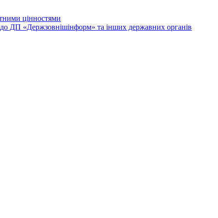
лютними цінностями
и до ДП «Держзовнішінформ» та інших державних органів