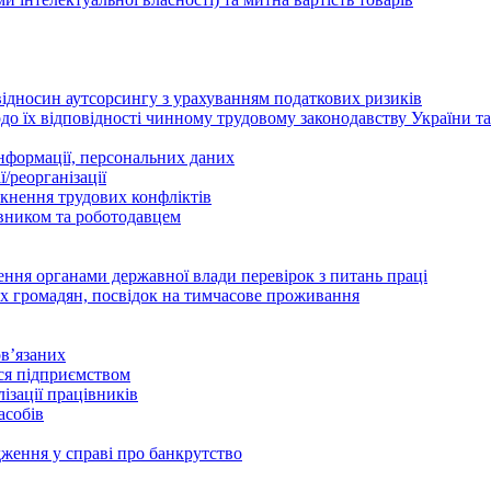
відносин аутсорсингу з урахуванням податкових ризиків
о їх відповідності чинному трудовому законодавству України т
інформації, персональних даних
/реорганізації
икнення трудових конфліктів
івником та роботодавцем
дення органами державної влади перевірок з питань праці
х громадян, посвідок на тимчасове проживання
в’язаних
ься підприємством
ізації працівників
асобів
дження у справі про банкрутство