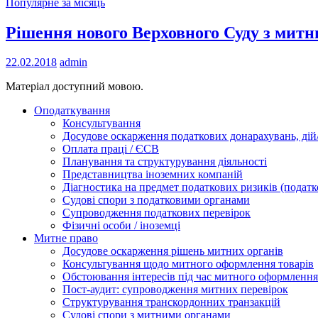
Популярне за місяць
Рішення нового Верховного Суду з митн
22.02.2018
admin
Матеріал доступний мовою.
Оподаткування
Консультування
Досудове оскарження податкових донарахувань, дій/
Оплата праці / ЄСВ
Планування та структурування діяльності
Представництва іноземних компаній
Діагностика на предмет податкових ризиків (податк
Судові спори з податковими органами
Супроводження податкових перевірок
Фізичні особи / іноземці
Митне право
Досудове оскарження рішень митних органів
Консультування щодо митного оформлення товарів
Обстоювання інтересів під час митного оформлення
Пост-аудит: супроводження митних перевірок
Структурування транскордонних транзакцій
Судові спори з митними органами