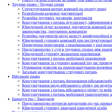
Трудове право / Трудові спори
Cтруктурування витрат компанії на оплату праці
Розроблення кадрової документації
Розробка трудових договорів, контрактів
Консультування з питань аутсорсингу, оформлення 
Юридичний аудит кадрових документів компанії щод
законодавства, допущених компанією
Розробка документів щодо захисту конфіденційної 
Юридичний супровід компаній при реструктуризації
Проведення переговорів з працівниками у разі вин
Представництво у суді в трудових спорах між прац
Юридичний супровід звільнення працівників
Консультування з питань мобілізації працівників
Консультування та супровід компанії під час прове
Отримання дозволів на працевлаштування іноземни
Загальне консультування з трудових питань
Військове право
Консультування з питань бронювання військовозобо
Консультування щодо військового обліку, що ведет
Консультування з питань військового обліку та мобіл
Консультування з питань мобілізації транспортних з
Банкрутство / Ліквідація
Представництво інтересів кредиторів під час прова
Юридичний супровід ліквідації юридичної особи