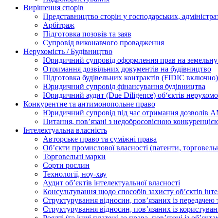
Вирішення спорів
Представництво сторін у господарських, адміністра
Арбітраж
Підготовка позовів та заяв
Супровід виконавчого провадження
Нерухомість / Будівництво
Юридичний супровід оформлення прав на земельну 
Отримання дозвільних документів на будівництво
Підготовка будівельних контрактів (FIDIC включно)
Юридичний супровід фінансування будівництва
Юридичний аудит (Due Diligence) об‘єктів нерухомо
Конкурентне та антимонопольне право
Юридичний супровід під час отримання дозволів АМ
Питання, пов’язані з недобросовісною конкуренціє
Інтелектуальна власність
Авторське право та суміжні права
Oб’єкти промислової власності (патенти, торговель
Торговельні марки
Сорти рослин
Технології, ноу-хау
Аудит об’єктів інтелектуальної власності
Консультування щодо способів захисту об’єктів інте
Структурування відносин, пов’язаних із передачею т
Структурування відносин, пов’язаних із користуван
Роялті (та інші платежі за права, пов’язані із об’єкт