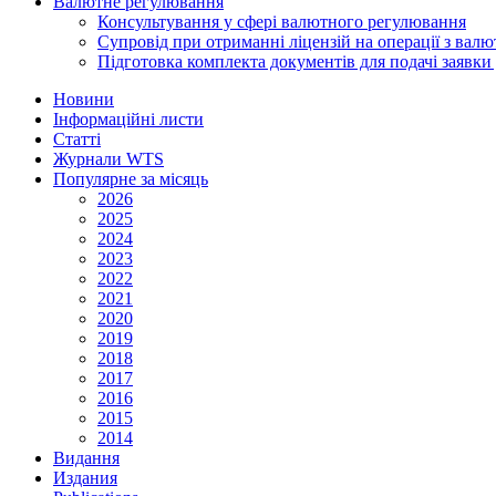
Валютне регулювання
Консультування у сфері валютного регулювання
Супровід при отриманні ліцензій на операції з ва
Підготовка комплекта документів для подачі заявк
Новини
Інформаційні листи
Статті
Журнали WTS
Популярне за місяць
2026
2025
2024
2023
2022
2021
2020
2019
2018
2017
2016
2015
2014
Видання
Издания