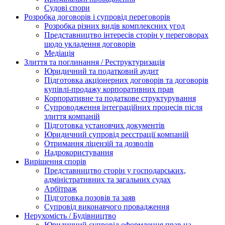
Судові спори
Розробка договорів і супровід переговорів
Розробка різних видів комплексних угод
Представництво інтересів сторін у переговорах
щодо укладення договорів
Медіація
Злиття та поглинання / Реструктуризація
Юридичний та податковий аудит
Підготовка акціонерних договорів та договорів
купівлі-продажу корпоративних прав
Корпоративне та податкове структурування
Супроводження інтеграційних процесів після
злиття компаній
Підготовка установчих документів
Юридичний супровід реєстрації компаній
Отримання ліцензій та дозволів
Надрокористування
Вирішення спорів
Представництво сторін у господарських,
адміністративних та загальних судах
Арбітраж
Підготовка позовів та заяв
Супровід виконавчого провадження
Нерухомість / Будівництво
Юридичний супровід оформлення прав на