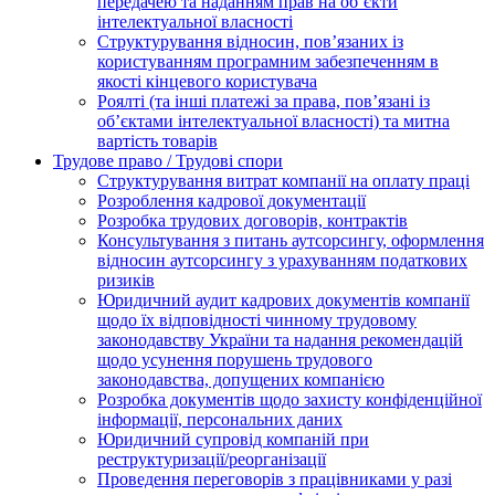
передачею та наданням прав на об’єкти
інтелектуальної власності
Структурування відносин, пов’язаних із
користуванням програмним забезпеченням в
якості кінцевого користувача
Роялті (та інші платежі за права, пов’язані із
об’єктами інтелектуальної власності) та митна
вартість товарів
Трудове право / Трудові спори
Cтруктурування витрат компанії на оплату праці
Розроблення кадрової документації
Розробка трудових договорів, контрактів
Консультування з питань аутсорсингу, оформлення
відносин аутсорсингу з урахуванням податкових
ризиків
Юридичний аудит кадрових документів компанії
щодо їх відповідності чинному трудовому
законодавству України та надання рекомендацій
щодо усунення порушень трудового
законодавства, допущених компанією
Розробка документів щодо захисту конфіденційної
інформації, персональних даних
Юридичний супровід компаній при
реструктуризації/реорганізації
Проведення переговорів з працівниками у разі