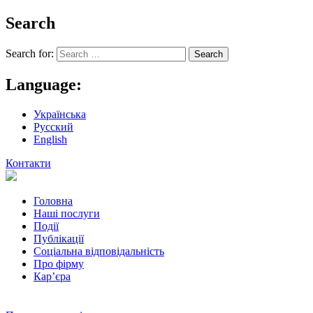
Search
Search for:
Language:
Українська
Русский
English
Контакти
Головна
Наші послуги
Події
Публікації
Соціальна відповідальність
Про фiрму
Кар’єра