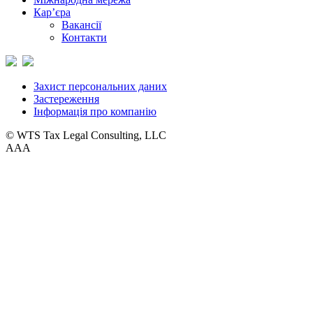
Кар’єра
Вакансії
Контакти
Захист персональних даних
Застереження
Інформація про компанію
© WTS Tax Legal Consulting, LLC
A
A
A