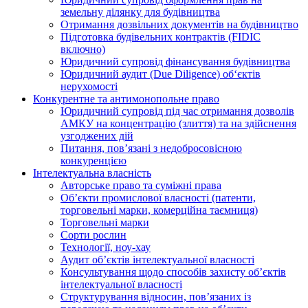
земельну ділянку для будівництва
Отримання дозвільних документів на будівництво
Підготовка будівельних контрактів (FIDIC
включно)
Юридичний супровід фінансування будівництва
Юридичний аудит (Due Diligence) об‘єктів
нерухомості
Конкурентне та антимонопольне право
Юридичний супровід під час отримання дозволів
АМКУ на концентрацію (злиття) та на здійснення
узгоджених дій
Питання, пов’язані з недобросовісною
конкуренцією
Інтелектуальна власність
Авторське право та суміжні права
Oб’єкти промислової власності (патенти,
торговельні марки, комерційна таємниця)
Торговельні марки
Сорти рослин
Технології, ноу-хау
Аудит об’єктів інтелектуальної власності
Консультування щодо способів захисту об’єктів
інтелектуальної власності
Структурування відносин, пов’язаних із