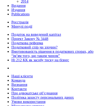
2014
Видання
Издания
Publications
Реєстрація
Минулі події
Податок на виведений капітал
Проект Закону № 3448
Податкова реформа
Податковий спір чи злочин?
Вмотивованість рішення в податкових спорах, або
“ім’ям того, що таким чином”
Ні 212 КК як засобу тиску на бізнес
Наші клієнти
Команда
Визнання
Контакти
Про адвокатське об’єднання
Політика захисту персональних даних
Умови використання
Міжнародна мережа