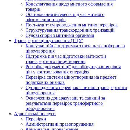
Консультування щодо митного оформлення
товарів
Обстоювання інтересів під час митного
оформлення товарів
Пост-аудит: супроводження митних перевірок
Структурування транскордонних транзакцій
Судові спори з митними органами
Трансфертне ціноутворення (ТЦУ)
Консультаційна підтримка з питань трансферного
ціноутворення
Підтримка під час підготовки звітності з
трансфертного ціноутворення
Розробка документації для обґрунтування рівня
цін у контрольованих операціях
Перевірка системи ціноутворення на предмет
податкових ризиків
Супроводження перевірок з питань трансфертного
ціноутворення
Оскарження донарахувань та санкцій за
результатами перевірок трансфертного
ціноутворення
Адвокатські послуги
Перевірки
Адміністративні правопорушення
Кримінальні провадження