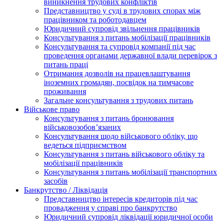
виникнення трудових конфліктів
Представництво у суді в трудових спорах між
працівником та роботодавцем
Юридичний супровід звільнення працівників
Консультування з питань мобілізації працівників
Консультування та супровід компанії під час
проведення органами державної влади перевірок з
питань праці
Отримання дозволів на працевлаштування
іноземних громадян, посвідок на тимчасове
проживання
Загальне консультування з трудових питань
Військове право
Консультування з питань бронювання
військовозобов’язаних
Консультування щодо військового обліку, що
ведеться підприємством
Консультування з питань військового обліку та
мобілізації працівників
Консультування з питань мобілізації транспортних
засобів
Банкрутство / Ліквідація
Представництво інтересів кредиторів під час
провадження у справі про банкрутство
Юридичний супровід ліквідації юридичної особи