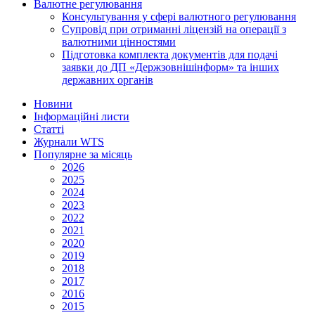
Валютне регулювання
Консультування у сфері валютного регулювання
Супровід при отриманні ліцензій на операції з
валютними цінностями
Підготовка комплекта документів для подачі
заявки до ДП «Держзовнішінформ» та інших
державних органів
Новини
Інформаційні листи
Статті
Журнали WTS
Популярне за місяць
2026
2025
2024
2023
2022
2021
2020
2019
2018
2017
2016
2015