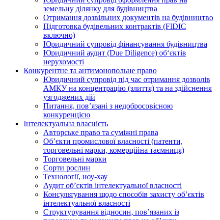
земельну ділянку для будівництва
Отримання дозвільних документів на будівництво
Підготовка будівельних контрактів (FIDIC
включно)
Юридичний супровід фінансування будівництва
Юридичний аудит (Due Diligence) об‘єктів
нерухомості
Конкурентне та антимонопольне право
Юридичний супровід під час отримання дозволів
АМКУ на концентрацію (злиття) та на здійснення
узгоджених дій
Питання, пов’язані з недобросовісною
конкуренцією
Інтелектуальна власність
Авторське право та суміжні права
Oб’єкти промислової власності (патенти,
торговельні марки, комерційна таємниця)
Торговельні марки
Сорти рослин
Технології, ноу-хау
Аудит об’єктів інтелектуальної власності
Консультування щодо способів захисту об’єктів
інтелектуальної власності
Структурування відносин, пов’язаних із