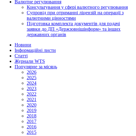
Валютне регулювання
Консультування у сфері валютного регулювання
Супровід при отриманні ліцензій на операції з
валютними цінностями
Підготовка комплекта документів для подачі
заявки до ДП «Держзовнішінформ» та інших
державних органів
Новини
Інформаційні листи
Статті
Журнали WTS
Популярне за місяць
2026
2025
2024
2023
2022
2021
2020
2019
2018
2017
2016
2015