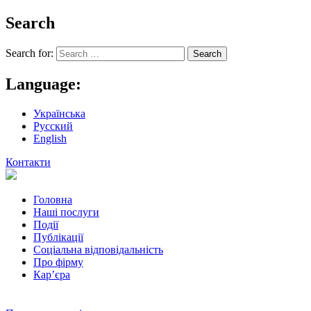
Search
Search for:
Language:
Українська
Русский
English
Контакти
Головна
Наші послуги
Події
Публікації
Соціальна відповідальність
Про фiрму
Кар’єра