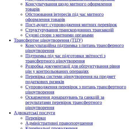
Консультування щодо митного оформлення
товарів
Обстоювання інтересів під час митного
оформлення товарів
Пост-аудит: супроводження митних перевірок
Структурування транскордонних транзакцій
Судові спори з митними органами
Трансфертне ціноутворення (ТЦУ)
Консультаційна підтримка з питань трансферного
ціноутворення
Підтримка під час підготовки звітності з
трансфертного ціноутворення
Розробка документації для обґрунтування рівня
цін у контрольованих операціях
Перевірка системи ціноутворення на предмет
податкових ризиків
Супроводження перевірок з питань трансфертного
ціноутворення
Оскарження донарахувань та санкцій за
результатами перевірок трансфертного
ціноутворення
Адвокатські послуги
Перевірки
Адміністративні правопорушення
Кримінальні провадження