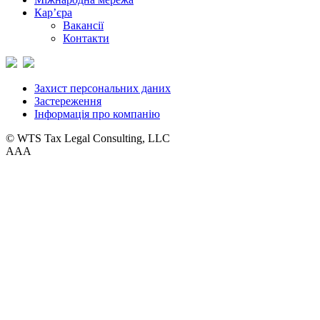
Кар’єра
Вакансії
Контакти
Захист персональних даних
Застереження
Інформація про компанію
© WTS Tax Legal Consulting, LLC
A
A
A