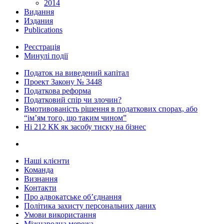
2014
Видання
Издания
Publications
Реєстрація
Минулі події
Податок на виведений капітал
Проект Закону № 3448
Податкова реформа
Податковий спір чи злочин?
Вмотивованість рішення в податкових спорах, або
“ім’ям того, що таким чином”
Ні 212 КК як засобу тиску на бізнес
Наші клієнти
Команда
Визнання
Контакти
Про адвокатське об’єднання
Політика захисту персональних даних
Умови використання
Міжнародна мережа