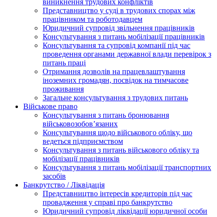
виникнення трудових конфліктів
Представництво у суді в трудових спорах між
працівником та роботодавцем
Юридичний супровід звільнення працівників
Консультування з питань мобілізації працівників
Консультування та супровід компанії під час
проведення органами державної влади перевірок з
питань праці
Отримання дозволів на працевлаштування
іноземних громадян, посвідок на тимчасове
проживання
Загальне консультування з трудових питань
Військове право
Консультування з питань бронювання
військовозобов’язаних
Консультування щодо військового обліку, що
ведеться підприємством
Консультування з питань військового обліку та
мобілізації працівників
Консультування з питань мобілізації транспортних
засобів
Банкрутство / Ліквідація
Представництво інтересів кредиторів під час
провадження у справі про банкрутство
Юридичний супровід ліквідації юридичної особи