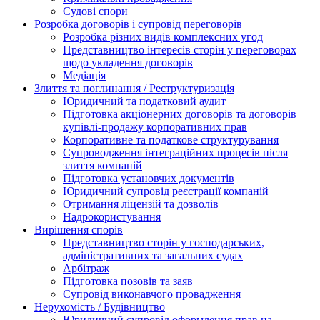
Судові спори
Розробка договорів і супровід переговорів
Розробка різних видів комплексних угод
Представництво інтересів сторін у переговорах
щодо укладення договорів
Медіація
Злиття та поглинання / Реструктуризація
Юридичний та податковий аудит
Підготовка акціонерних договорів та договорів
купівлі-продажу корпоративних прав
Корпоративне та податкове структурування
Супроводження інтеграційних процесів після
злиття компаній
Підготовка установчих документів
Юридичний супровід реєстрації компаній
Отримання ліцензій та дозволів
Надрокористування
Вирішення спорів
Представництво сторін у господарських,
адміністративних та загальних судах
Арбітраж
Підготовка позовів та заяв
Супровід виконавчого провадження
Нерухомість / Будівництво
Юридичний супровід оформлення прав на