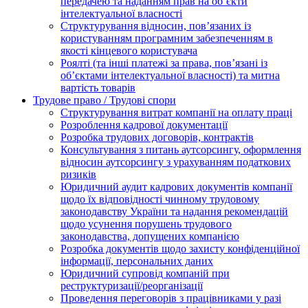
передачею та наданням прав на об’єкти
інтелектуальної власності
Структурування відносин, пов’язаних із
користуванням програмним забезпеченням в
якості кінцевого користувача
Роялті (та інші платежі за права, пов’язані із
об’єктами інтелектуальної власності) та митна
вартість товарів
Трудове право / Трудові спори
Cтруктурування витрат компанії на оплату праці
Розроблення кадрової документації
Розробка трудових договорів, контрактів
Консультування з питань аутсорсингу, оформлення
відносин аутсорсингу з урахуванням податкових
ризиків
Юридичний аудит кадрових документів компанії
щодо їх відповідності чинному трудовому
законодавству України та надання рекомендацій
щодо усунення порушень трудового
законодавства, допущених компанією
Розробка документів щодо захисту конфіденційної
інформації, персональних даних
Юридичний супровід компаній при
реструктуризації/реорганізації
Проведення переговорів з працівниками у разі