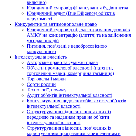
включно)
Юридичний супровід фінансування будівництва
Юридичний аудит (Due Diligence) об‘єктів
нерухомості
Конкурентне та антимонопольне право
Юридичний супровід під час отримання дозволів
АМКУ на концентрацію (злиття) та на здійснення
узгоджених дій
Питання, пов’язані з недобросовісною
конкуренцією
Інтелектуальна власність
Авторське право та суміжні права
Oб’єкти промислової власності (патенти,
торговельні марки, комерційна таємниця)
Торговельні марки
Сорти рослин
Технології, ноу-хау
Аудит об’єктів інтелектуальної власності
Консультування щодо способів захисту об’єктів
інтелектуальної власності
Структурування відносин, пов’язаних із
передачею та наданням прав на об’єкти
інтелектуальної власності
Структурування відносин, пов’язаних із
користуванням програмним забезпеченням в