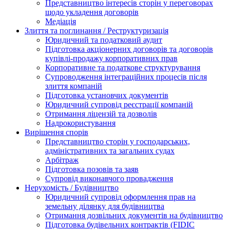
Представництво інтересів сторін у переговорах
щодо укладення договорів
Медіація
Злиття та поглинання / Реструктуризація
Юридичний та податковий аудит
Підготовка акціонерних договорів та договорів
купівлі-продажу корпоративних прав
Корпоративне та податкове структурування
Супроводження інтеграційних процесів після
злиття компаній
Підготовка установчих документів
Юридичний супровід реєстрації компаній
Отримання ліцензій та дозволів
Надрокористування
Вирішення спорів
Представництво сторін у господарських,
адміністративних та загальних судах
Арбітраж
Підготовка позовів та заяв
Супровід виконавчого провадження
Нерухомість / Будівництво
Юридичний супровід оформлення прав на
земельну ділянку для будівництва
Отримання дозвільних документів на будівництво
Підготовка будівельних контрактів (FIDIC