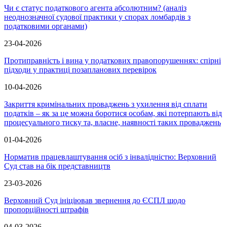
Чи є статус податкового агента абсолютним? (аналіз
неоднозначної судової практики у спорах ломбардів з
податковими органами)
23-04-2026
Протиправність і вина у податкових правопорушеннях: спірні
підходи у практиці позапланових перевірок
10-04-2026
Закриття кримінальних проваджень з ухилення від сплати
податків – як за це можна боротися особам, які потерпають від
процесуального тиску та, власне, наявності таких проваджень
01-04-2026
Норматив працевлаштування осіб з інвалідністю: Верховний
Суд став на бік представництв
23-03-2026
Верховний Суд ініціював звернення до ЄСПЛ щодо
пропорційності штрафів
04-03-2026