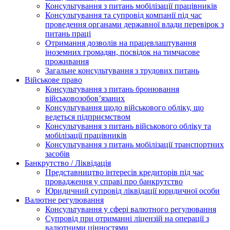
Консультування з питань мобілізації працівників
Консультування та супровід компанії під час
проведення органами державної влади перевірок з
питань праці
Отримання дозволів на працевлаштування
іноземних громадян, посвідок на тимчасове
проживання
Загальне консультування з трудових питань
Військове право
Консультування з питань бронювання
військовозобов’язаних
Консультування щодо військового обліку, що
ведеться підприємством
Консультування з питань військового обліку та
мобілізації працівників
Консультування з питань мобілізації транспортних
засобів
Банкрутство / Ліквідація
Представництво інтересів кредиторів під час
провадження у справі про банкрутство
Юридичний супровід ліквідації юридичної особи
Валютне регулювання
Консультування у сфері валютного регулювання
Супровід при отриманні ліцензій на операції з
валютними цінностями