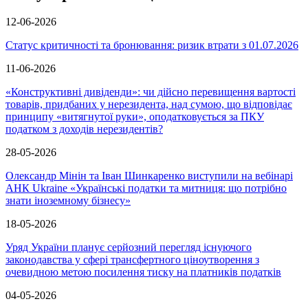
12-06-2026
Статус критичності та бронювання: ризик втрати з 01.07.2026
11-06-2026
«Конструктивні дивіденди»: чи дійсно перевищення вартості
товарів, придбаних у нерезидента, над сумою, що відповідає
принципу «витягнутої руки», оподатковується за ПКУ
податком з доходів нерезидентів?
28-05-2026
Олександр Мінін та Іван Шинкаренко виступили на вебінарі
АНК Ukraine «Українські податки та митниця: що потрібно
знати іноземному бізнесу»
18-05-2026
Уряд України планує серйозний перегляд існуючого
законодавства у сфері трансфертного ціноутворення з
очевидною метою посилення тиску на платників податків
04-05-2026