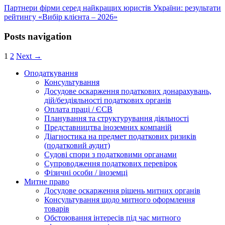
Партнери фірми серед найкращих юристів України: результати
рейтингу «Вибір клієнта – 2026»
Posts navigation
1
2
Next →
Оподаткування
Консультування
Досудове оскарження податкових донарахувань,
дій/бездіяльності податкових органів
Оплата праці / ЄСВ
Планування та структурування діяльності
Представництва іноземних компаній
Діагностика на предмет податкових ризиків
(податковий аудит)
Судові спори з податковими органами
Супроводження податкових перевірок
Фізичні особи / іноземці
Митне право
Досудове оскарження рішень митних органів
Консультування щодо митного оформлення
товарів
Обстоювання інтересів під час митного