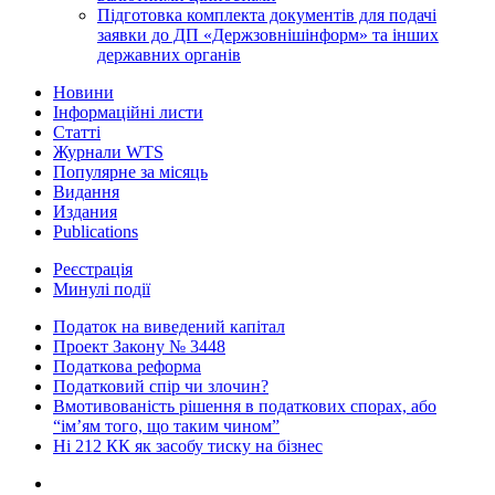
Підготовка комплекта документів для подачі
заявки до ДП «Держзовнішінформ» та інших
державних органів
Новини
Інформаційні листи
Статті
Журнали WTS
Популярне за місяць
Видання
Издания
Publications
Реєстрація
Минулі події
Податок на виведений капітал
Проект Закону № 3448
Податкова реформа
Податковий спір чи злочин?
Вмотивованість рішення в податкових спорах, або
“ім’ям того, що таким чином”
Ні 212 КК як засобу тиску на бізнес