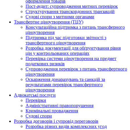
оформлення товарів
Пост-аудит: супроводження митних перевірок
Структурування транскордонних транзакцій
Судові спори з митними органами
Трансфертне ціноутворення (ТЦУ)
Консультаційна підтримка з питань трансферного
ціноутворення
Підтримка під час підготовки звітності з
трансфертного ціноутворення
Розробка документації для обґрунтування рівня
цін у контрольованих операціях
Перевірка системи ціноутворення на предмет
податкових ризиків
Супроводження перевірок з питань трансфертного
ціноутворення
Оскарження донарахувань та санкцій за
результатами перевірок трансфертного
ціноутворення
Адвокатські послуги
Перевірки
Адміністративні правопорушення
Кримінальні провадження
Судові спори
Розробка договорів і супровід переговорів
Розробка різних видів комплексних угод