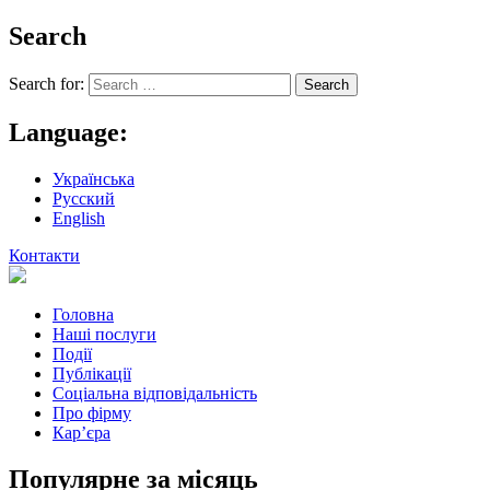
Search
Search for:
Language:
Українська
Русский
English
Контакти
Головна
Наші послуги
Події
Публікації
Соціальна відповідальність
Про фiрму
Кар’єра
Популярне за місяць