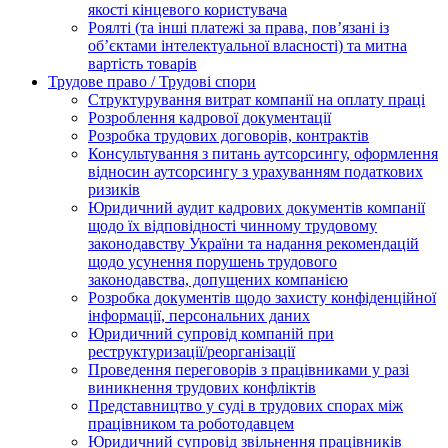
якості кінцевого користувача
Роялті (та інші платежі за права, пов’язані із
об’єктами інтелектуальної власності) та митна
вартість товарів
Трудове право / Трудові спори
Cтруктурування витрат компанії на оплату праці
Розроблення кадрової документації
Розробка трудових договорів, контрактів
Консультування з питань аутсорсингу, оформлення
відносин аутсорсингу з урахуванням податкових
ризиків
Юридичний аудит кадрових документів компанії
щодо їх відповідності чинному трудовому
законодавству України та надання рекомендацій
щодо усунення порушень трудового
законодавства, допущених компанією
Розробка документів щодо захисту конфіденційної
інформації, персональних даних
Юридичний супровід компаній при
реструктуризації/реорганізації
Проведення переговорів з працівниками у разі
виникнення трудових конфліктів
Представництво у суді в трудових спорах між
працівником та роботодавцем
Юридичний супровід звільнення працівників