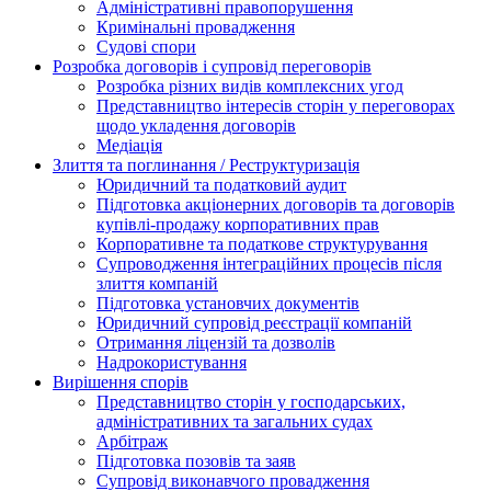
Адміністративні правопорушення
Кримінальні провадження
Судові спори
Розробка договорів і супровід переговорів
Розробка різних видів комплексних угод
Представництво інтересів сторін у переговорах
щодо укладення договорів
Медіація
Злиття та поглинання / Реструктуризація
Юридичний та податковий аудит
Підготовка акціонерних договорів та договорів
купівлі-продажу корпоративних прав
Корпоративне та податкове структурування
Супроводження інтеграційних процесів після
злиття компаній
Підготовка установчих документів
Юридичний супровід реєстрації компаній
Отримання ліцензій та дозволів
Надрокористування
Вирішення спорів
Представництво сторін у господарських,
адміністративних та загальних судах
Арбітраж
Підготовка позовів та заяв
Супровід виконавчого провадження