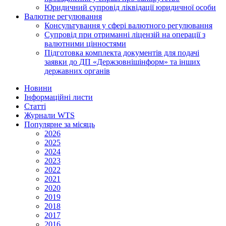
Юридичний супровід ліквідації юридичної особи
Валютне регулювання
Консультування у сфері валютного регулювання
Супровід при отриманні ліцензій на операції з
валютними цінностями
Підготовка комплекта документів для подачі
заявки до ДП «Держзовнішінформ» та інших
державних органів
Новини
Інформаційні листи
Статті
Журнали WTS
Популярне за місяць
2026
2025
2024
2023
2022
2021
2020
2019
2018
2017
2016