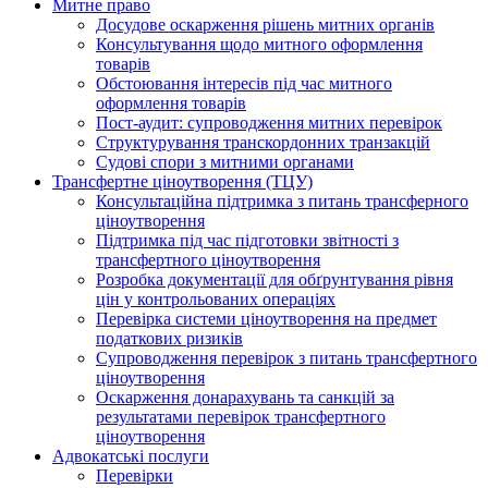
Митне право
Досудове оскарження рішень митних органів
Консультування щодо митного оформлення
товарів
Обстоювання інтересів під час митного
оформлення товарів
Пост-аудит: супроводження митних перевірок
Структурування транскордонних транзакцій
Судові спори з митними органами
Трансфертне ціноутворення (ТЦУ)
Консультаційна підтримка з питань трансферного
ціноутворення
Підтримка під час підготовки звітності з
трансфертного ціноутворення
Розробка документації для обґрунтування рівня
цін у контрольованих операціях
Перевірка системи ціноутворення на предмет
податкових ризиків
Супроводження перевірок з питань трансфертного
ціноутворення
Оскарження донарахувань та санкцій за
результатами перевірок трансфертного
ціноутворення
Адвокатські послуги
Перевірки