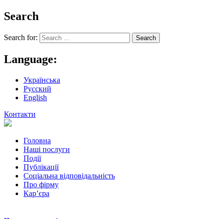
Search
Search for:
Language:
Українська
Русский
English
Контакти
Головна
Наші послуги
Події
Публікації
Соціальна відповідальність
Про фiрму
Кар’єра