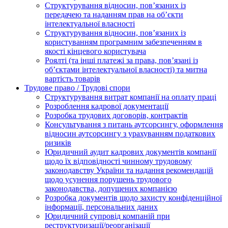
Структурування відносин, пов’язаних із
передачею та наданням прав на об’єкти
інтелектуальної власності
Структурування відносин, пов’язаних із
користуванням програмним забезпеченням в
якості кінцевого користувача
Роялті (та інші платежі за права, пов’язані із
об’єктами інтелектуальної власності) та митна
вартість товарів
Трудове право / Трудові спори
Cтруктурування витрат компанії на оплату праці
Розроблення кадрової документації
Розробка трудових договорів, контрактів
Консультування з питань аутсорсингу, оформлення
відносин аутсорсингу з урахуванням податкових
ризиків
Юридичний аудит кадрових документів компанії
щодо їх відповідності чинному трудовому
законодавству України та надання рекомендацій
щодо усунення порушень трудового
законодавства, допущених компанією
Розробка документів щодо захисту конфіденційної
інформації, персональних даних
Юридичний супровід компаній при
реструктуризації/реорганізації