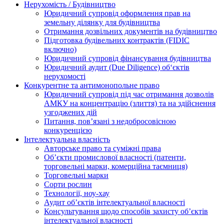
Нерухомість / Будівництво
Юридичний супровід оформлення прав на
земельну ділянку для будівництва
Отримання дозвільних документів на будівництво
Підготовка будівельних контрактів (FIDIC
включно)
Юридичний супровід фінансування будівництва
Юридичний аудит (Due Diligence) об‘єктів
нерухомості
Конкурентне та антимонопольне право
Юридичний супровід під час отримання дозволів
АМКУ на концентрацію (злиття) та на здійснення
узгоджених дій
Питання, пов’язані з недобросовісною
конкуренцією
Інтелектуальна власність
Авторське право та суміжні права
Oб’єкти промислової власності (патенти,
торговельні марки, комерційна таємниця)
Торговельні марки
Сорти рослин
Технології, ноу-хау
Аудит об’єктів інтелектуальної власності
Консультування щодо способів захисту об’єктів
інтелектуальної власності