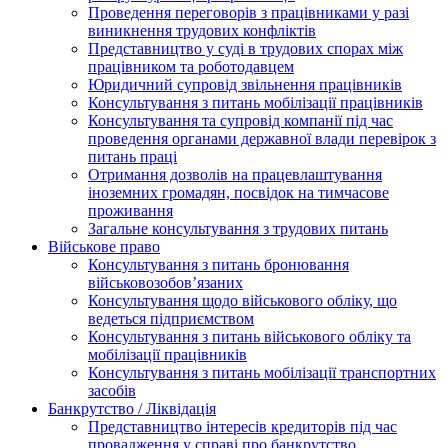
Проведення переговорів з працівниками у разі
виникнення трудових конфліктів
Представництво у суді в трудових спорах між
працівником та роботодавцем
Юридичний супровід звільнення працівників
Консультування з питань мобілізації працівників
Консультування та супровід компанії під час
проведення органами державної влади перевірок з
питань праці
Отримання дозволів на працевлаштування
іноземних громадян, посвідок на тимчасове
проживання
Загальне консультування з трудових питань
Військове право
Консультування з питань бронювання
військовозобов’язаних
Консультування щодо військового обліку, що
ведеться підприємством
Консультування з питань військового обліку та
мобілізації працівників
Консультування з питань мобілізації транспортних
засобів
Банкрутство / Ліквідація
Представництво інтересів кредиторів під час
провадження у справі про банкрутство