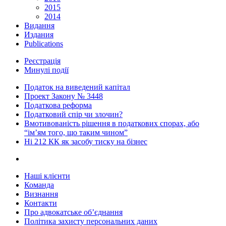
2015
2014
Видання
Издания
Publications
Реєстрація
Минулі події
Податок на виведений капітал
Проект Закону № 3448
Податкова реформа
Податковий спір чи злочин?
Вмотивованість рішення в податкових спорах, або
“ім’ям того, що таким чином”
Ні 212 КК як засобу тиску на бізнес
Наші клієнти
Команда
Визнання
Контакти
Про адвокатське об’єднання
Політика захисту персональних даних