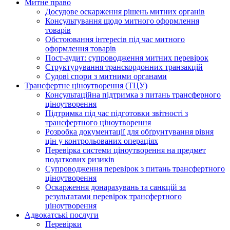
Митне право
Досудове оскарження рішень митних органів
Консультування щодо митного оформлення
товарів
Обстоювання інтересів під час митного
оформлення товарів
Пост-аудит: супроводження митних перевірок
Структурування транскордонних транзакцій
Судові спори з митними органами
Трансфертне ціноутворення (ТЦУ)
Консультаційна підтримка з питань трансферного
ціноутворення
Підтримка під час підготовки звітності з
трансфертного ціноутворення
Розробка документації для обґрунтування рівня
цін у контрольованих операціях
Перевірка системи ціноутворення на предмет
податкових ризиків
Супроводження перевірок з питань трансфертного
ціноутворення
Оскарження донарахувань та санкцій за
результатами перевірок трансфертного
ціноутворення
Адвокатські послуги
Перевірки