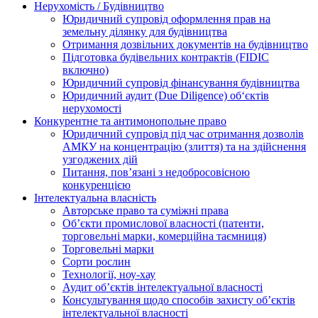
Нерухомість / Будівництво
Юридичний супровід оформлення прав на
земельну ділянку для будівництва
Отримання дозвільних документів на будівництво
Підготовка будівельних контрактів (FIDIC
включно)
Юридичний супровід фінансування будівництва
Юридичний аудит (Due Diligence) об‘єктів
нерухомості
Конкурентне та антимонопольне право
Юридичний супровід під час отримання дозволів
АМКУ на концентрацію (злиття) та на здійснення
узгоджених дій
Питання, пов’язані з недобросовісною
конкуренцією
Інтелектуальна власність
Авторське право та суміжні права
Oб’єкти промислової власності (патенти,
торговельні марки, комерційна таємниця)
Торговельні марки
Сорти рослин
Технології, ноу-хау
Аудит об’єктів інтелектуальної власності
Консультування щодо способів захисту об’єктів
інтелектуальної власності