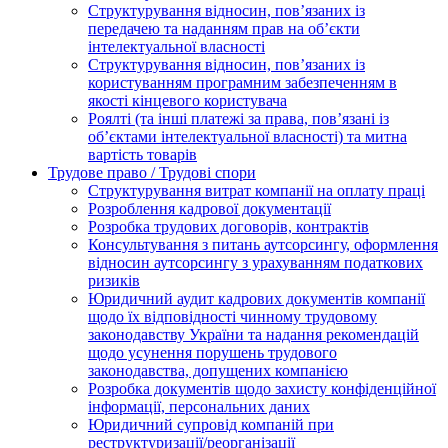
Структурування відносин, пов’язаних із
передачею та наданням прав на об’єкти
інтелектуальної власності
Структурування відносин, пов’язаних із
користуванням програмним забезпеченням в
якості кінцевого користувача
Роялті (та інші платежі за права, пов’язані із
об’єктами інтелектуальної власності) та митна
вартість товарів
Трудове право / Трудові спори
Cтруктурування витрат компанії на оплату праці
Розроблення кадрової документації
Розробка трудових договорів, контрактів
Консультування з питань аутсорсингу, оформлення
відносин аутсорсингу з урахуванням податкових
ризиків
Юридичний аудит кадрових документів компанії
щодо їх відповідності чинному трудовому
законодавству України та надання рекомендацій
щодо усунення порушень трудового
законодавства, допущених компанією
Розробка документів щодо захисту конфіденційної
інформації, персональних даних
Юридичний супровід компаній при
реструктуризації/реорганізації