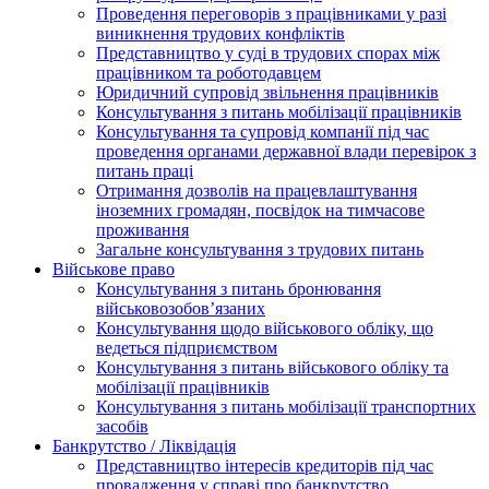
Проведення переговорів з працівниками у разі
виникнення трудових конфліктів
Представництво у суді в трудових спорах між
працівником та роботодавцем
Юридичний супровід звільнення працівників
Консультування з питань мобілізації працівників
Консультування та супровід компанії під час
проведення органами державної влади перевірок з
питань праці
Отримання дозволів на працевлаштування
іноземних громадян, посвідок на тимчасове
проживання
Загальне консультування з трудових питань
Військове право
Консультування з питань бронювання
військовозобов’язаних
Консультування щодо військового обліку, що
ведеться підприємством
Консультування з питань військового обліку та
мобілізації працівників
Консультування з питань мобілізації транспортних
засобів
Банкрутство / Ліквідація
Представництво інтересів кредиторів під час
провадження у справі про банкрутство