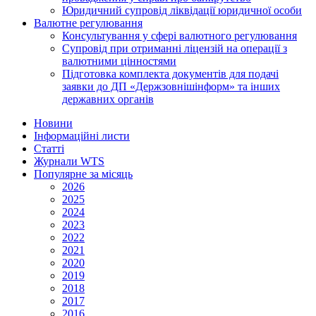
Юридичний супровід ліквідації юридичної особи
Валютне регулювання
Консультування у сфері валютного регулювання
Супровід при отриманні ліцензій на операції з
валютними цінностями
Підготовка комплекта документів для подачі
заявки до ДП «Держзовнішінформ» та інших
державних органів
Новини
Інформаційні листи
Статті
Журнали WTS
Популярне за місяць
2026
2025
2024
2023
2022
2021
2020
2019
2018
2017
2016