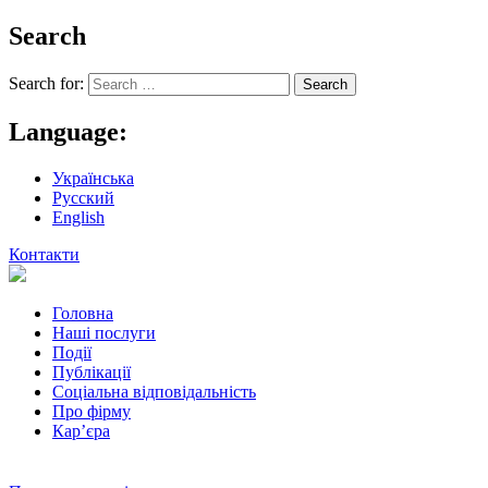
Search
Search for:
Language:
Українська
Русский
English
Контакти
Головна
Наші послуги
Події
Публікації
Соціальна відповідальність
Про фiрму
Кар’єра