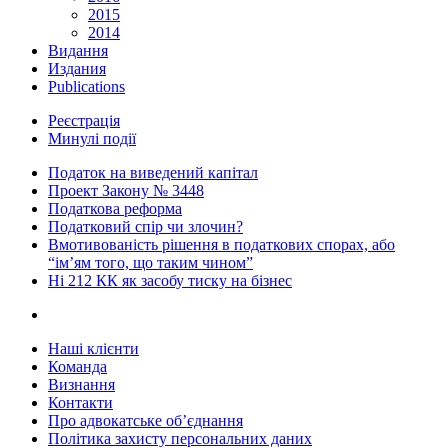
2015
2014
Видання
Издания
Publications
Реєстрація
Минулі події
Податок на виведений капітал
Проект Закону № 3448
Податкова реформа
Податковий спір чи злочин?
Вмотивованість рішення в податкових спорах, або
“ім’ям того, що таким чином”
Ні 212 КК як засобу тиску на бізнес
Наші клієнти
Команда
Визнання
Контакти
Про адвокатське об’єднання
Політика захисту персональних даних