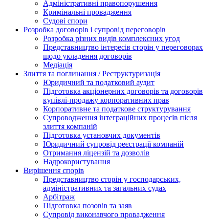
Адміністративні правопорушення
Кримінальні провадження
Судові спори
Розробка договорів і супровід переговорів
Розробка різних видів комплексних угод
Представництво інтересів сторін у переговорах
щодо укладення договорів
Медіація
Злиття та поглинання / Реструктуризація
Юридичний та податковий аудит
Підготовка акціонерних договорів та договорів
купівлі-продажу корпоративних прав
Корпоративне та податкове структурування
Супроводження інтеграційних процесів після
злиття компаній
Підготовка установчих документів
Юридичний супровід реєстрації компаній
Отримання ліцензій та дозволів
Надрокористування
Вирішення спорів
Представництво сторін у господарських,
адміністративних та загальних судах
Арбітраж
Підготовка позовів та заяв
Супровід виконавчого провадження