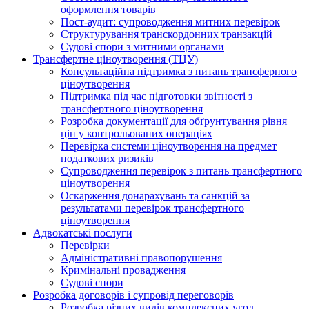
оформлення товарів
Пост-аудит: супроводження митних перевірок
Структурування транскордонних транзакцій
Судові спори з митними органами
Трансфертне ціноутворення (ТЦУ)
Консультаційна підтримка з питань трансферного
ціноутворення
Підтримка під час підготовки звітності з
трансфертного ціноутворення
Розробка документації для обґрунтування рівня
цін у контрольованих операціях
Перевірка системи ціноутворення на предмет
податкових ризиків
Супроводження перевірок з питань трансфертного
ціноутворення
Оскарження донарахувань та санкцій за
результатами перевірок трансфертного
ціноутворення
Адвокатські послуги
Перевірки
Адміністративні правопорушення
Кримінальні провадження
Судові спори
Розробка договорів і супровід переговорів
Розробка різних видів комплексних угод