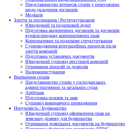
Представництво інтересів сторін у переговорах
щодо укладення договорів
Медіація
Злиття та поглинання / Реструктуризація
Юридичний та податковий аудит
Підготовка акціонерних договорів та договорів
купівлі-продажу корпоративних прав
Корпоративне та податкове структурування
Супроводження інтеграційних процесів після
злиття компаній
Підготовка установчих документів
Юридичний супровід реєстрації компаній
Отримання ліцензій та дозволів
Надрокористування
Вирішення спорів
Представництво сторін у господарських,
адміністративних та загальних судах
Арбітраж
Підготовка позовів та заяв
Супровід виконавчого провадження
Нерухомість / Будівництво
Юридичний супровід оформлення прав на
земельну ділянку для будівництва
Отримання дозвільних документів на будівництво
Підготовка будівельних контрактів (FIDIC