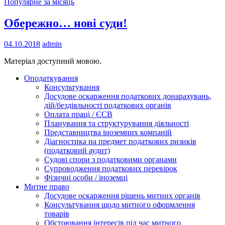
Популярне за місяць
Обережно… нові суди!
04.10.2018
admin
Матеріал доступний мовою.
Оподаткування
Консультування
Досудове оскарження податкових донарахувань,
дій/бездіяльності податкових органів
Оплата праці / ЄСВ
Планування та структурування діяльності
Представництва іноземних компаній
Діагностика на предмет податкових ризиків
(податковий аудит)
Судові спори з податковими органами
Супроводження податкових перевірок
Фізичні особи / іноземці
Митне право
Досудове оскарження рішень митних органів
Консультування щодо митного оформлення
товарів
Обстоювання інтересів під час митного