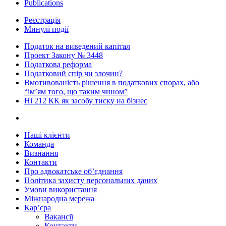
Publications
Реєстрація
Минулі події
Податок на виведений капітал
Проект Закону № 3448
Податкова реформа
Податковий спір чи злочин?
Вмотивованість рішення в податкових спорах, або
“ім’ям того, що таким чином”
Ні 212 КК як засобу тиску на бізнес
Наші клієнти
Команда
Визнання
Контакти
Про адвокатське об’єднання
Політика захисту персональних даних
Умови використання
Міжнародна мережа
Кар’єра
Вакансії
Контакти