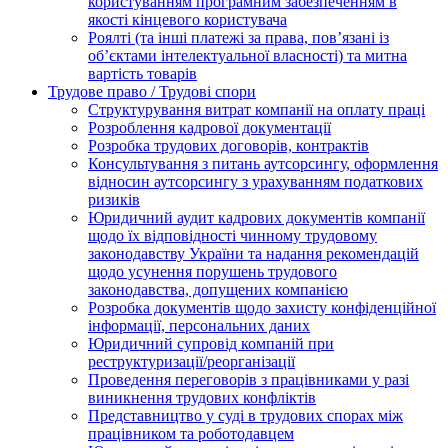
користуванням програмним забезпеченням в
якості кінцевого користувача
Роялті (та інші платежі за права, пов’язані із
об’єктами інтелектуальної власності) та митна
вартість товарів
Трудове право / Трудові спори
Cтруктурування витрат компанії на оплату праці
Розроблення кадрової документації
Розробка трудових договорів, контрактів
Консультування з питань аутсорсингу, оформлення
відносин аутсорсингу з урахуванням податкових
ризиків
Юридичний аудит кадрових документів компанії
щодо їх відповідності чинному трудовому
законодавству України та надання рекомендацій
щодо усунення порушень трудового
законодавства, допущених компанією
Розробка документів щодо захисту конфіденційної
інформації, персональних даних
Юридичний супровід компаній при
реструктуризації/реорганізації
Проведення переговорів з працівниками у разі
виникнення трудових конфліктів
Представництво у суді в трудових спорах між
працівником та роботодавцем