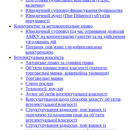
включно)
Юридичний супровід фінансування будівництва
Юридичний аудит (Due Diligence) об‘єктів
нерухомості
Конкурентне та антимонопольне право
Юридичний супровід під час отримання дозволів
АМКУ на концентрацію (злиття) та на здійснення
узгоджених дій
Питання, пов’язані з недобросовісною
конкуренцією
Інтелектуальна власність
Авторське право та суміжні права
Oб’єкти промислової власності (патенти,
торговельні марки, комерційна таємниця)
Торговельні марки
Сорти рослин
Технології, ноу-хау
Аудит об’єктів інтелектуальної власності
Консультування щодо способів захисту об’єктів
інтелектуальної власності
Структурування відносин, пов’язаних із
передачею та наданням прав на об’єкти
інтелектуальної власності
Структурування відносин, пов’язаних із