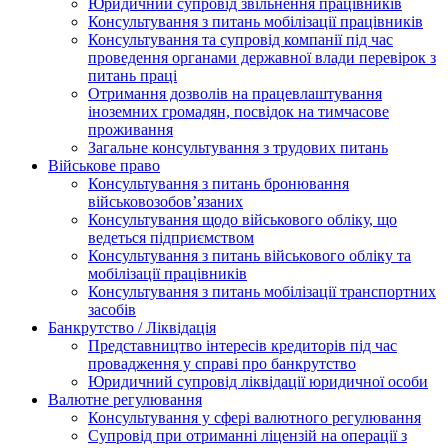
Юридичний супровід звільнення працівників
Консультування з питань мобілізації працівників
Консультування та супровід компанії під час
проведення органами державної влади перевірок з
питань праці
Отримання дозволів на працевлаштування
іноземних громадян, посвідок на тимчасове
проживання
Загальне консультування з трудових питань
Військове право
Консультування з питань бронювання
військовозобов’язаних
Консультування щодо військового обліку, що
ведеться підприємством
Консультування з питань військового обліку та
мобілізації працівників
Консультування з питань мобілізації транспортних
засобів
Банкрутство / Ліквідація
Представництво інтересів кредиторів під час
провадження у справі про банкрутство
Юридичний супровід ліквідації юридичної особи
Валютне регулювання
Консультування у сфері валютного регулювання
Супровід при отриманні ліцензій на операції з