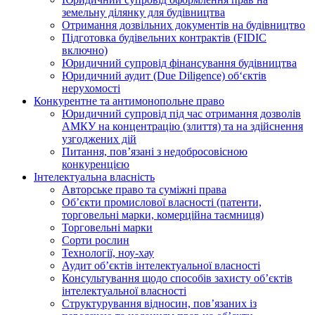
земельну ділянку для будівництва
Отримання дозвільних документів на будівництво
Підготовка будівельних контрактів (FIDIC
включно)
Юридичний супровід фінансування будівництва
Юридичний аудит (Due Diligence) об‘єктів
нерухомості
Конкурентне та антимонопольне право
Юридичний супровід під час отримання дозволів
АМКУ на концентрацію (злиття) та на здійснення
узгоджених дій
Питання, пов’язані з недобросовісною
конкуренцією
Інтелектуальна власність
Авторське право та суміжні права
Oб’єкти промислової власності (патенти,
торговельні марки, комерційна таємниця)
Торговельні марки
Сорти рослин
Технології, ноу-хау
Аудит об’єктів інтелектуальної власності
Консультування щодо способів захисту об’єктів
інтелектуальної власності
Структурування відносин, пов’язаних із