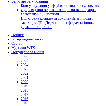
Валютне регулювання
Консультування у сфері валютного регулювання
Супровід при отриманні ліцензій на операції з
валютними цінностями
Підготовка комплекта документів для подачі
заявки до ДП «Держзовнішінформ» та інших
державних органів
Новини
Інформаційні листи
Статті
Журнали WTS
Популярне за місяць
2026
2025
2024
2023
2022
2021
2020
2019
2018
2017
2016
2015