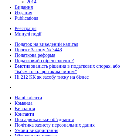
2014
Видання
Издания
Publications
Реєстрація
Минулі події
Податок на виведений капітал
Проект Закону № 3448
Податкова реформа
Податковий спір чи злочин?
Вмотивованість рішення в податкових спорах, або
“ім’ям того, що таким чином”
Ні 212 КК як засобу тиску на бізнес
Наші клієнти
Команда
Визнання
Контакти
Про адвокатське об’єднання
Політика захисту персональних даних
Умови використання
Міжнародна мережа