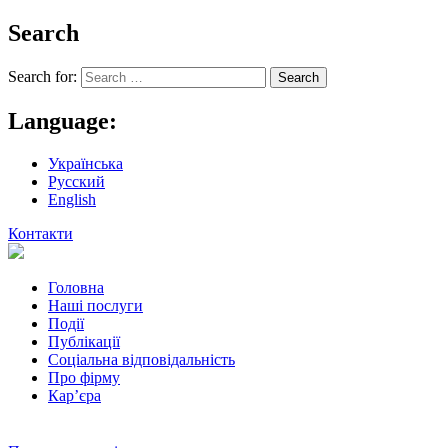
Search
Search for:
Language:
Українська
Русский
English
Контакти
Головна
Наші послуги
Події
Публікації
Соціальна відповідальність
Про фiрму
Кар’єра