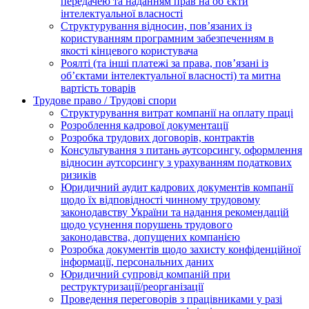
передачею та наданням прав на об’єкти
інтелектуальної власності
Структурування відносин, пов’язаних із
користуванням програмним забезпеченням в
якості кінцевого користувача
Роялті (та інші платежі за права, пов’язані із
об’єктами інтелектуальної власності) та митна
вартість товарів
Трудове право / Трудові спори
Cтруктурування витрат компанії на оплату праці
Розроблення кадрової документації
Розробка трудових договорів, контрактів
Консультування з питань аутсорсингу, оформлення
відносин аутсорсингу з урахуванням податкових
ризиків
Юридичний аудит кадрових документів компанії
щодо їх відповідності чинному трудовому
законодавству України та надання рекомендацій
щодо усунення порушень трудового
законодавства, допущених компанією
Розробка документів щодо захисту конфіденційної
інформації, персональних даних
Юридичний супровід компаній при
реструктуризації/реорганізації
Проведення переговорів з працівниками у разі