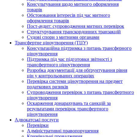
Консультування щодо митного оформлення
товарів
Обстоювання інтересів під час митного
оформлення товарів
Пост-аудит: супроводження митних перевірок
Структурування транскордонних транзакцій
Судові спори з митними органами
Трансфертне ціноутворення (ТЦУ)
Консультаційна підтримка з питань трансферного
ціноутворення
Підтримка під час підготовки звітності з
трансфертного ціноутворення
Розробка документації для обґрунтування рівня
цін у контрольованих операціях
Перевірка системи ціноутворення на предмет
податкових ризиків
Супроводження перевірок з питань трансфертного
ціноутворення
Оскарження донарахувань та санкцій за
результатами перевірок трансфертного
ціноутворення
Адвокатські послуги
Перевірки
Адміністративні правопорушення
Кримінальні провадження