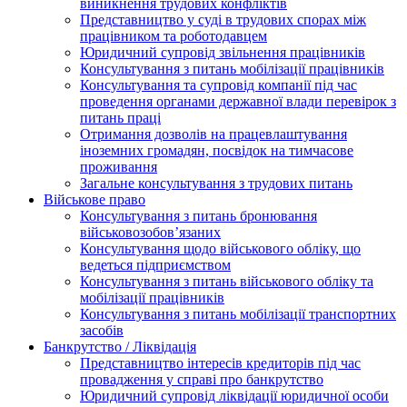
виникнення трудових конфліктів
Представництво у суді в трудових спорах між
працівником та роботодавцем
Юридичний супровід звільнення працівників
Консультування з питань мобілізації працівників
Консультування та супровід компанії під час
проведення органами державної влади перевірок з
питань праці
Отримання дозволів на працевлаштування
іноземних громадян, посвідок на тимчасове
проживання
Загальне консультування з трудових питань
Військове право
Консультування з питань бронювання
військовозобов’язаних
Консультування щодо військового обліку, що
ведеться підприємством
Консультування з питань військового обліку та
мобілізації працівників
Консультування з питань мобілізації транспортних
засобів
Банкрутство / Ліквідація
Представництво інтересів кредиторів під час
провадження у справі про банкрутство
Юридичний супровід ліквідації юридичної особи