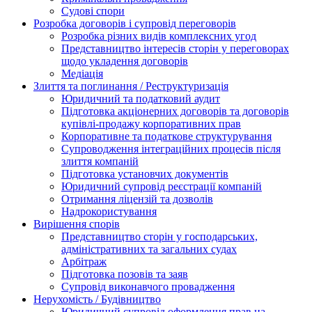
Судові спори
Розробка договорів і супровід переговорів
Розробка різних видів комплексних угод
Представництво інтересів сторін у переговорах
щодо укладення договорів
Медіація
Злиття та поглинання / Реструктуризація
Юридичний та податковий аудит
Підготовка акціонерних договорів та договорів
купівлі-продажу корпоративних прав
Корпоративне та податкове структурування
Супроводження інтеграційних процесів після
злиття компаній
Підготовка установчих документів
Юридичний супровід реєстрації компаній
Отримання ліцензій та дозволів
Надрокористування
Вирішення спорів
Представництво сторін у господарських,
адміністративних та загальних судах
Арбітраж
Підготовка позовів та заяв
Супровід виконавчого провадження
Нерухомість / Будівництво
Юридичний супровід оформлення прав на