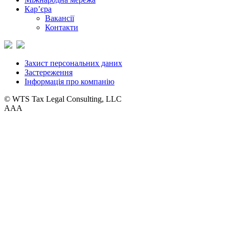
Кар’єра
Вакансії
Контакти
Захист персональних даних
Застереження
Інформація про компанію
© WTS Tax Legal Consulting, LLC
A
A
A