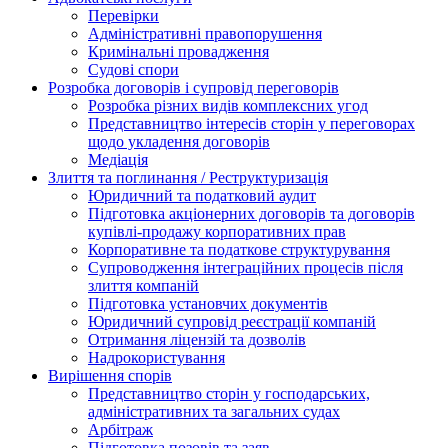
Перевірки
Адміністративні правопорушення
Кримінальні провадження
Судові спори
Розробка договорів і супровід переговорів
Розробка різних видів комплексних угод
Представництво інтересів сторін у переговорах
щодо укладення договорів
Медіація
Злиття та поглинання / Реструктуризація
Юридичний та податковий аудит
Підготовка акціонерних договорів та договорів
купівлі-продажу корпоративних прав
Корпоративне та податкове структурування
Супроводження інтеграційних процесів після
злиття компаній
Підготовка установчих документів
Юридичний супровід реєстрації компаній
Отримання ліцензій та дозволів
Надрокористування
Вирішення спорів
Представництво сторін у господарських,
адміністративних та загальних судах
Арбітраж
Підготовка позовів та заяв