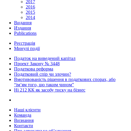
2017
2016
2015
2014
Видання
Издания
Publications
Реєстрація
Минулі події
Податок на виведений капітал
Проект Закону № 3448
Податкова реформа
Податковий спір чи злочин?
Вмотивованість рішення в податкових спорах, або
“ім’ям того, що таким чином”
Ні 212 КК як засобу тиску на бізнес
Наші клієнти
Команда
Визнання
Контакти
Про адвокатське об’єднання