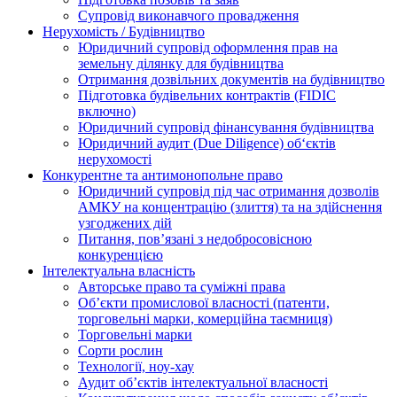
Супровід виконавчого провадження
Нерухомість / Будівництво
Юридичний супровід оформлення прав на
земельну ділянку для будівництва
Отримання дозвільних документів на будівництво
Підготовка будівельних контрактів (FIDIC
включно)
Юридичний супровід фінансування будівництва
Юридичний аудит (Due Diligence) об‘єктів
нерухомості
Конкурентне та антимонопольне право
Юридичний супровід під час отримання дозволів
АМКУ на концентрацію (злиття) та на здійснення
узгоджених дій
Питання, пов’язані з недобросовісною
конкуренцією
Інтелектуальна власність
Авторське право та суміжні права
Oб’єкти промислової власності (патенти,
торговельні марки, комерційна таємниця)
Торговельні марки
Сорти рослин
Технології, ноу-хау
Аудит об’єктів інтелектуальної власності