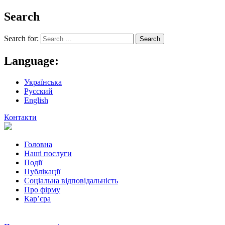
Search
Search for:
Language:
Українська
Русский
English
Контакти
Головна
Наші послуги
Події
Публікації
Соціальна відповідальність
Про фiрму
Кар’єра