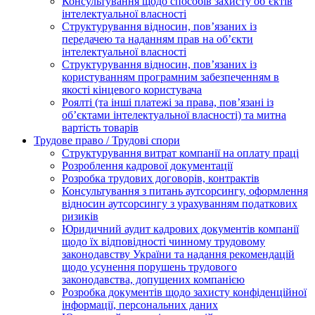
Консультування щодо способів захисту об’єктів
інтелектуальної власності
Структурування відносин, пов’язаних із
передачею та наданням прав на об’єкти
інтелектуальної власності
Структурування відносин, пов’язаних із
користуванням програмним забезпеченням в
якості кінцевого користувача
Роялті (та інші платежі за права, пов’язані із
об’єктами інтелектуальної власності) та митна
вартість товарів
Трудове право / Трудові спори
Cтруктурування витрат компанії на оплату праці
Розроблення кадрової документації
Розробка трудових договорів, контрактів
Консультування з питань аутсорсингу, оформлення
відносин аутсорсингу з урахуванням податкових
ризиків
Юридичний аудит кадрових документів компанії
щодо їх відповідності чинному трудовому
законодавству України та надання рекомендацій
щодо усунення порушень трудового
законодавства, допущених компанією
Розробка документів щодо захисту конфіденційної
інформації, персональних даних