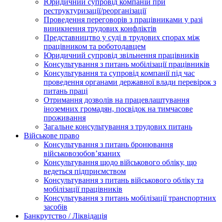
Юридичний супровід компаній при
реструктуризації/реорганізації
Проведення переговорів з працівниками у разі
виникнення трудових конфліктів
Представництво у суді в трудових спорах між
працівником та роботодавцем
Юридичний супровід звільнення працівників
Консультування з питань мобілізації працівників
Консультування та супровід компанії під час
проведення органами державної влади перевірок з
питань праці
Отримання дозволів на працевлаштування
іноземних громадян, посвідок на тимчасове
проживання
Загальне консультування з трудових питань
Військове право
Консультування з питань бронювання
військовозобов’язаних
Консультування щодо військового обліку, що
ведеться підприємством
Консультування з питань військового обліку та
мобілізації працівників
Консультування з питань мобілізації транспортних
засобів
Банкрутство / Ліквідація