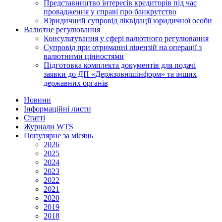
Представництво інтересів кредиторів під час
провадження у справі про банкрутство
Юридичний супровід ліквідації юридичної особи
Валютне регулювання
Консультування у сфері валютного регулювання
Супровід при отриманні ліцензій на операції з
валютними цінностями
Підготовка комплекта документів для подачі
заявки до ДП «Держзовнішінформ» та інших
державних органів
Новини
Інформаційні листи
Статті
Журнали WTS
Популярне за місяць
2026
2025
2024
2023
2022
2021
2020
2019
2018