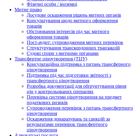
Фізичні особи / іноземці
Митне право
Досудове оскарження рішень митних органів
Консультування щодо митного оформлення
товарів
Обстоювання інтересів під час митного
оформлення товарів
Пост-аудит: супроводження митних перевірок
Структурування транскордонних транзакцій
Судові спори з митними органами
Трансфертне ціноутворення (ТЦУ)
Консультаційна підтримка з питань трансферного
ціноутворення
Підтримка під час підготовки звітності з
трансфертного ціноутворення
Розробка документації для обґрунтування рівня
цін у контрольованих операціях
Перевірка системи ціноутворення на предмет
податкових ризиків
Супроводження перевірок з питань трансфертного
ціноутворення
Оскарження донарахувань та санкцій за
результатами перевірок трансфертного
ціноутворення
Адвокатські послуги