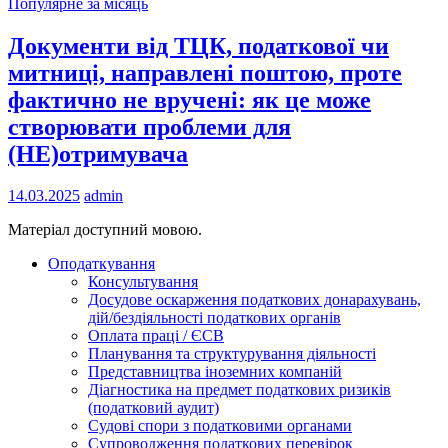
Популярне за місяць
Документи від ТЦК, податкової чи
митниці, направлені поштою, проте
фактично не вручені: як це може
створювати проблеми для
(НЕ)отримувача
14.03.2025
admin
Матеріал доступний мовою.
Оподаткування
Консультування
Досудове оскарження податкових донарахувань,
дій/бездіяльності податкових органів
Оплата праці / ЄСВ
Планування та структурування діяльності
Представництва іноземних компаній
Діагностика на предмет податкових ризиків
(податковий аудит)
Судові спори з податковими органами
Супроводження податкових перевірок