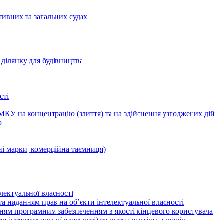
тивних та загальних судах
ділянку для будівництва
сті
КУ на концентрацію (злиття) та на здійснення узгоджених дій
ю
ні марки, комерційна таємниця)
лектуальної власності
а наданням прав на об’єкти інтелектуальної власності
ням програмним забезпеченням в якості кінцевого користувача
ами інтелектуальної власності) та митна вартість товарів