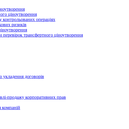
іноутворення
ного ціноутворення
 у контрольованих операціях
кових ризиків
ціноутворення
ми перевірок трансфертного ціноутворення
о укладення договорів
півлі-продажу корпоративних прав
я компаній