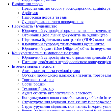
Вирішення спорів
Представництво сторін у господарських, адміністра
Арбітраж
Підготовка позовів та заяв
Супровід виконавчого провадження
Нерухомість / Будівництво
Юридичний супровід оформлення прав на земельну 
Отримання дозвільних документів на будівництво
Підготовка будівельних контрактів (FIDIC включно)
Юридичний супровід фінансування будівництва
Юридичний аудит (Due Diligence) об‘єктів нерухомо
Конкурентне та антимонопольне право
Юридичний супровід під час отримання дозволів АМ
Питання, пов’язані з недобросовісною конкуренціє
Інтелектуальна власність
Авторське право та суміжні права
Oб’єкти промислової власності (патенти, торговель
Торговельні марки
Сорти рослин
Технології, ноу-хау
Аудит об’єктів інтелектуальної власності
Консультування щодо способів захисту об’єктів інте
Структурування відносин, пов’язаних із передачею т
Структурування відносин, пов’язаних із користуван
Роялті (та інші платежі за права, пов’язані із об’єкт