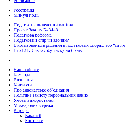
Publications
Реєстрація
Минулі події
Податок на виведений капітал
Проект Закону № 3448
Податкова реформа
Податковий спір чи злочин?
Вмотивованість рішення в податкових спорах, або “ім’ям
Ні 212 КК як засобу тиску на бізнес
Наші клієнти
Команда
Визнання
Контакти
Про адвокатське об’єднання
Політика захисту персональних даних
Умови використання
Міжнародна мережа
Кар’єра
Вакансії
Контакти