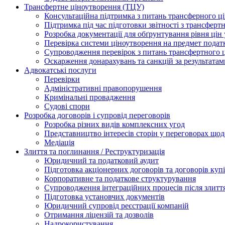
Трансфертне ціноутворення (ТЦУ)
Консультаційна підтримка з питань трансферного ц
Підтримка під час підготовки звітності з трансферт
Розробка документації для обґрунтування рівня цін
Перевірка системи ціноутворення на предмет подат
Супроводження перевірок з питань трансфертного 
Оскарження донарахувань та санкцій за результата
Адвокатські послуги
Перевірки
Адміністративні правопорушення
Кримінальні провадження
Судові спори
Розробка договорів і супровід переговорів
Розробка різних видів комплексних угод
Представництво інтересів сторін у переговорах щод
Медіація
Злиття та поглинання / Реструктуризація
Юридичний та податковий аудит
Підготовка акціонерних договорів та договорів ку
Корпоративне та податкове структурування
Супроводження інтеграційних процесів після злитт
Підготовка установчих документів
Юридичний супровід реєстрації компаній
Отримання ліцензій та дозволів
Надрокористування