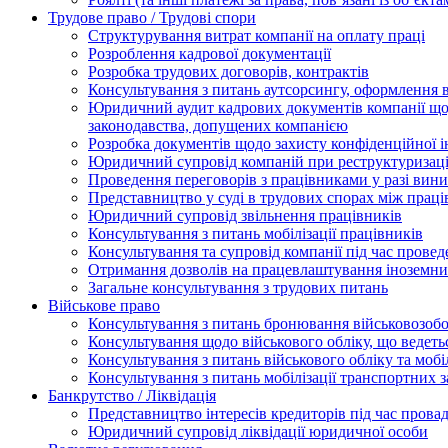
Трудове право / Трудові спори
Cтруктурування витрат компанії на оплату праці
Розроблення кадрової документації
Розробка трудових договорів, контрактів
Консультування з питань аутсорсингу, оформлення 
Юридичний аудит кадрових документів компанії щод
законодавства, допущених компанією
Розробка документів щодо захисту конфіденційної 
Юридичний супровід компаній при реструктуризації
Проведення переговорів з працівниками у разі вин
Представництво у суді в трудових спорах між прац
Юридичний супровід звільнення працівників
Консультування з питань мобілізації працівників
Консультування та супровід компанії під час прове
Отримання дозволів на працевлаштування іноземни
Загальне консультування з трудових питань
Військове право
Консультування з питань бронювання військовозобо
Консультування щодо військового обліку, що ведет
Консультування з питань військового обліку та мобіл
Консультування з питань мобілізації транспортних з
Банкрутство / Ліквідація
Представництво інтересів кредиторів під час прова
Юридичний супровід ліквідації юридичної особи