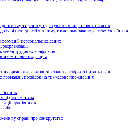
відносин аутсорсингу з урахуванням податкових ризиків
о їх відповідності чинному трудовому законодавству України т
інформації, персональних даних
/реорганізації
икнення трудових конфліктів
івником та роботодавцем
дення органами державної влади перевірок з питань праці
х громадян, посвідок на тимчасове проживання
в’язаних
ься підприємством
ізації працівників
асобів
дження у справі про банкрутство