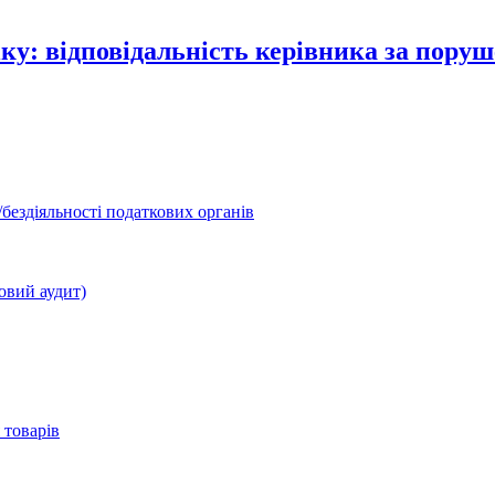
іку: відповідальність керівника за пору
бездіяльності податкових органів
овий аудит)
 товарів