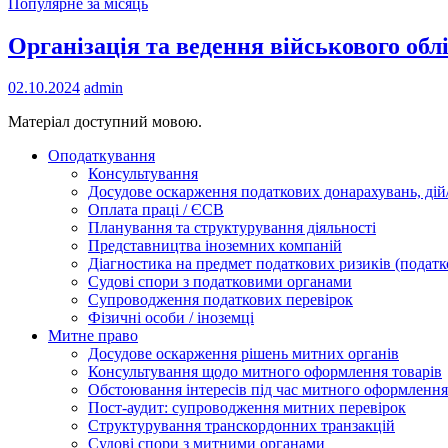
Популярне за місяць
Організація та ведення військового обл
02.10.2024
admin
Матеріал доступний мовою.
Оподаткування
Консультування
Досудове оскарження податкових донарахувань, дій/
Оплата праці / ЄСВ
Планування та структурування діяльності
Представництва іноземних компаній
Діагностика на предмет податкових ризиків (податк
Судові спори з податковими органами
Супроводження податкових перевірок
Фізичні особи / іноземці
Митне право
Досудове оскарження рішень митних органів
Консультування щодо митного оформлення товарів
Обстоювання інтересів під час митного оформлення
Пост-аудит: супроводження митних перевірок
Структурування транскордонних транзакцій
Судові спори з митними органами