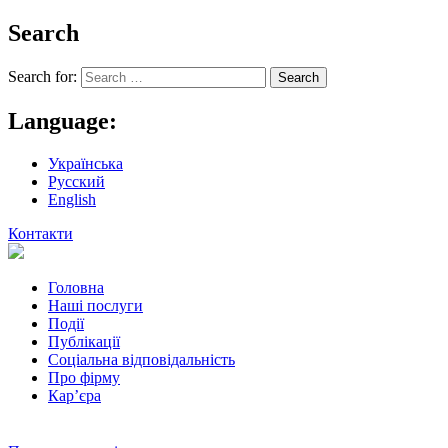
Search
Search for:
Language:
Українська
Русский
English
Контакти
Головна
Наші послуги
Події
Публікації
Соціальна відповідальність
Про фiрму
Кар’єра