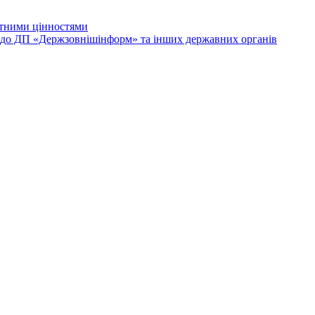
лютними цінностями
и до ДП «Держзовнішінформ» та інших державних органів