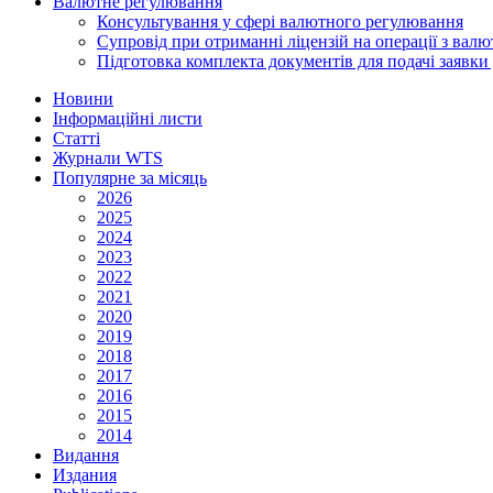
Валютне регулювання
Консультування у сфері валютного регулювання
Супровід при отриманні ліцензій на операції з ва
Підготовка комплекта документів для подачі заявк
Новини
Інформаційні листи
Статті
Журнали WTS
Популярне за місяць
2026
2025
2024
2023
2022
2021
2020
2019
2018
2017
2016
2015
2014
Видання
Издания