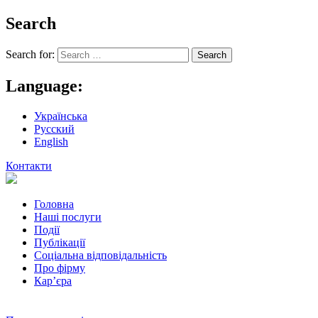
Search
Search for:
Language:
Українська
Русский
English
Контакти
Головна
Наші послуги
Події
Публікації
Соціальна відповідальність
Про фiрму
Кар’єра