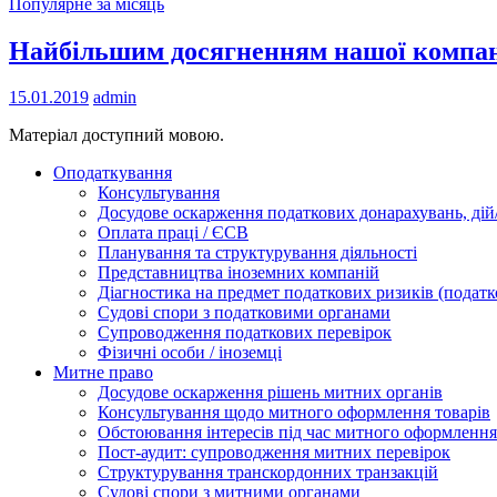
Популярне за місяць
Найбільшим досягненням нашої компані
15.01.2019
admin
Матеріал доступний мовою.
Оподаткування
Консультування
Досудове оскарження податкових донарахувань, дій/
Оплата праці / ЄСВ
Планування та структурування діяльності
Представництва іноземних компаній
Діагностика на предмет податкових ризиків (податк
Судові спори з податковими органами
Супроводження податкових перевірок
Фізичні особи / іноземці
Митне право
Досудове оскарження рішень митних органів
Консультування щодо митного оформлення товарів
Обстоювання інтересів під час митного оформлення
Пост-аудит: супроводження митних перевірок
Структурування транскордонних транзакцій
Судові спори з митними органами