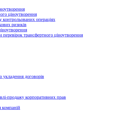
іноутворення
ного ціноутворення
 у контрольованих операціях
кових ризиків
ціноутворення
ми перевірок трансфертного ціноутворення
о укладення договорів
півлі-продажу корпоративних прав
я компаній