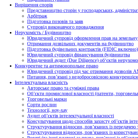
Вирішення спорів
Представництво сторін у господарських, адміністра
Арбітраж
Підготовка позовів та заяв
Супровід виконавчого провадження
Нерухомість / Будівництво
Юридичний супровід оформлення прав на земельну 
Отримання дозвільних документів на будівництво
Підготовка будівельних контрактів (FIDIC включно)
Юридичний супровід фінансування будівництва
Юридичний аудит (Due Diligence) об‘єктів нерухомо
Конкурентне та антимонопольне право
Юридичний супровід під час отримання дозволів АМ
Питання, пов’язані з недобросовісною конкуренціє
Інтелектуальна власність
Авторське право та суміжні права
Oб’єкти промислової власності (патенти, торговель
Торговельні марки
Сорти рослин
Технології, ноу-хау
Аудит об’єктів інтелектуальної власності
Консультування щодо способів захисту об’єктів інте
Структурування відносин, пов’язаних із передачею т
Структурування відносин, пов’язаних із користуван
Роялті (та інші платежі за права, пов’язані із об’єкт