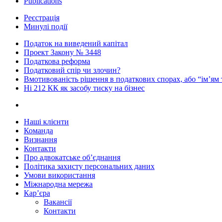
Publications
Реєстрація
Минулі події
Податок на виведений капітал
Проект Закону № 3448
Податкова реформа
Податковий спір чи злочин?
Вмотивованість рішення в податкових спорах, або “ім’ям
Ні 212 КК як засобу тиску на бізнес
Наші клієнти
Команда
Визнання
Контакти
Про адвокатське об’єднання
Політика захисту персональних даних
Умови використання
Міжнародна мережа
Кар’єра
Вакансії
Контакти