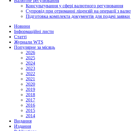
Валютне регулювання
Консультування у сфері валютного регулювання
Супровід при отриманні ліцензій на операції з ва
Підготовка комплекта документів для подачі заявк
Новини
Інформаційні листи
Статті
Журнали WTS
Популярне за місяць
2026
2025
2024
2023
2022
2021
2020
2019
2018
2017
2016
2015
2014
Видання
Издания