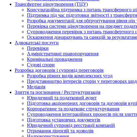
Трансфертне ціноутворення (ТЦУ)
Консультаційна підтримка з питань трансферного ц
Підтримка під час підготовки звітності з трансферт
Розробка документації для обґрунтування рівня цін
Перевірка системи ціноутворення на предмет подат
Супроводження перевірок з питань трансфертного 
Оскарження донарахувань та санкцій за результата
Адвокатські послуги
Перевірки
Адміністративні правопорушення
Кримінальні провадження
Судові спори
Розробка договорів і супровід переговорів
Розробка різних видів комплексних угод
Представництво інтересів сторін у переговорах щод
Медіація
Злиття та поглинання / Реструктуризація
Юридичний та податковий аудит
Підготовка акціонерних договорів та договорів ку
Корпоративне та податкове структурування
Супроводження інтеграційних процесів після злитт
Підготовка установчих документів
Юридичний супровід реєстрації компаній
Отримання ліцензій та дозволів
Надрокористування