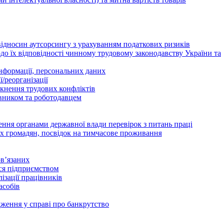
відносин аутсорсингу з урахуванням податкових ризиків
о їх відповідності чинному трудовому законодавству України т
інформації, персональних даних
/реорганізації
икнення трудових конфліктів
івником та роботодавцем
дення органами державної влади перевірок з питань праці
х громадян, посвідок на тимчасове проживання
в’язаних
ься підприємством
ізації працівників
асобів
дження у справі про банкрутство