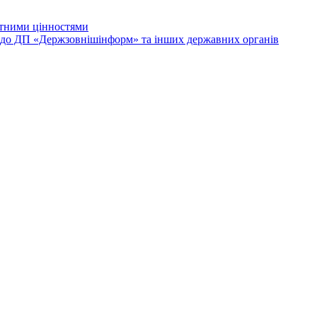
лютними цінностями
и до ДП «Держзовнішінформ» та інших державних органів