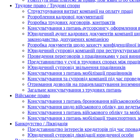
Трудове право / Трудові спори
Cтруктурування витрат компанії на оплату праці
Розроблення кадрової документації
Розробка трудових договорів, контрактів
Консультування з питань аутсорсингу, оформлення 
Юридичний аудит кадрових документів компанії щод
законодавства, допущених компанією
Розробка документів щодо захисту конфіденційної 
Юридичний супровід компаній при реструктуризації
Проведення переговорів з працівниками у разі вин
Представництво у суді в трудових спорах між прац
Юридичний супровід звільнення працівників
Консультування з питань мобілізації працівників
Консультування та супровід компанії під час прове
Отримання дозволів на працевлаштування іноземни
Загальне консультування з трудових питань
Військове право
Консультування з питань бронювання військовозобо
Консультування щодо військового обліку, що ведет
Консультування з питань військового обліку та мобіл
Консультування з питань мобілізації транспортних з
Банкрутство / Ліквідація
Представництво інтересів кредиторів під час прова
Юридичний супровід ліквідації юридичної особи