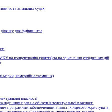
тивних та загальних судах
ділянку для будівництва
сті
КУ на концентрацію (злиття) та на здійснення узгоджених дій
ю
ні марки, комерційна таємниця)
лектуальної власності
а наданням прав на об’єкти інтелектуальної власності
ням програмним забезпеченням в якості кінцевого користувача
ами інтелектуальної власності) та митна вартість товарів