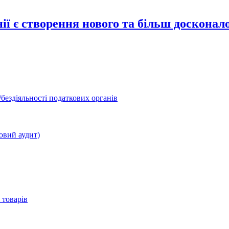
ї є створення нового та більш досконал
бездіяльності податкових органів
овий аудит)
 товарів