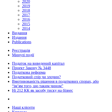
2020
2019
2018
2017
2016
2015
2014
Видання
Издания
Publications
Реєстрація
Минулі події
Податок на виведений капітал
Проект Закону № 3448
Податкова реформа
Податковий спір чи злочин?
Вмотивованість рішення в податкових спорах, або
“ім’ям того, що таким чином”
Ні 212 КК як засобу тиску на бізнес
Наші клієнти
Команда