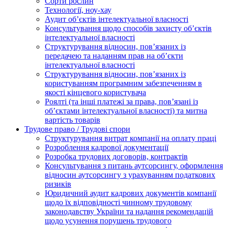
Сорти рослин
Технології, ноу-хау
Аудит об’єктів інтелектуальної власності
Консультування щодо способів захисту об’єктів
інтелектуальної власності
Структурування відносин, пов’язаних із
передачею та наданням прав на об’єкти
інтелектуальної власності
Структурування відносин, пов’язаних із
користуванням програмним забезпеченням в
якості кінцевого користувача
Роялті (та інші платежі за права, пов’язані із
об’єктами інтелектуальної власності) та митна
вартість товарів
Трудове право / Трудові спори
Cтруктурування витрат компанії на оплату праці
Розроблення кадрової документації
Розробка трудових договорів, контрактів
Консультування з питань аутсорсингу, оформлення
відносин аутсорсингу з урахуванням податкових
ризиків
Юридичний аудит кадрових документів компанії
щодо їх відповідності чинному трудовому
законодавству України та надання рекомендацій
щодо усунення порушень трудового