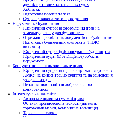
адміністративних та загальних судах
Арбітраж
Підготовка позовів та заяв
Супровід виконавчого провадження
Нерухомість / Будівництво
Юридичний супровід оформлення прав на
земельну ділянку для будівництва
Отримання дозвільних документів на будівництво
Підготовка будівельних контрактів (FIDIC
включно)
Юридичний супровід фінансування будівництва
Юридичний аудит (Due Diligence) об‘єктів
нерухомості
Конкурентне та антимонопольне право
Юридичний супровід під час отримання дозволів
АМКУ на концентрацію (злиття) та на здійснення
узгоджених дій
Питання, пов’язані з недобросовісною
конкуренцією
Інтелектуальна власність
Авторське право та суміжні права
Oб’єкти промислової власності (патенти,
торговельні марки, комерційна таємниця)
Торговельні марки