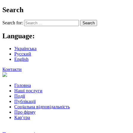
Search
Search for:
Language:
Українська
Русский
English
Контакти
Головна
Наші послуги
Події
Публікації
Соціальна відповідальність
Про фiрму
Кар’єра