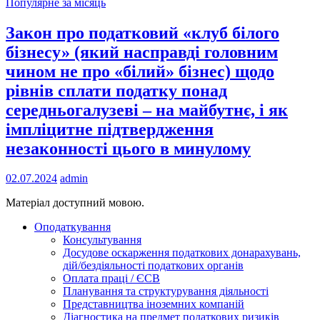
Популярне за місяць
Закон про податковий «клуб білого
бізнесу» (який насправді головним
чином не про «білий» бізнес) щодо
рівнів сплати податку понад
середньогалузеві – на майбутнє, і як
імпліцитне підтвердження
незаконності цього в минулому
02.07.2024
admin
Матеріал доступний мовою.
Оподаткування
Консультування
Досудове оскарження податкових донарахувань,
дій/бездіяльності податкових органів
Оплата праці / ЄСВ
Планування та структурування діяльності
Представництва іноземних компаній
Діагностика на предмет податкових ризиків