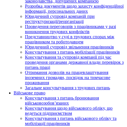
законодавства, допущених компанією
Розробка документів щодо захисту конфіденційної
інформації, персональних даних
Юридичний супровід компаній при
реструктуризації/реорганізації
Проведення переговорів з працівниками у разі
виникнення трудових конфліктів
Представництво у суді в трудових спорах між
працівником та роботодавцем
Юридичний супровід звільнення працівників
Консультування з питань мобілізації працівників
Консультування та супровід компанії під час
проведення органами державної влади перевірок з
питань праці
Отримання дозволів на працевлаштування
іноземних громадян, посвідок на тимчасове
проживання
Загальне консультування з трудових питань
Військове право
Консультування з питань бронювання
військовозобов’язаних
Консультування щодо військового обліку, що
ведеться підприємством
Консультування з питань військового обліку та
мобілізації працівників