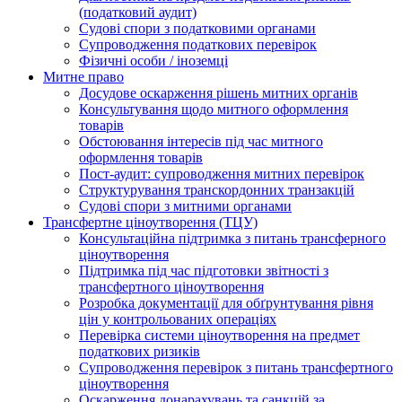
(податковий аудит)
Судові спори з податковими органами
Супроводження податкових перевірок
Фізичні особи / іноземці
Митне право
Досудове оскарження рішень митних органів
Консультування щодо митного оформлення
товарів
Обстоювання інтересів під час митного
оформлення товарів
Пост-аудит: супроводження митних перевірок
Структурування транскордонних транзакцій
Судові спори з митними органами
Трансфертне ціноутворення (ТЦУ)
Консультаційна підтримка з питань трансферного
ціноутворення
Підтримка під час підготовки звітності з
трансфертного ціноутворення
Розробка документації для обґрунтування рівня
цін у контрольованих операціях
Перевірка системи ціноутворення на предмет
податкових ризиків
Супроводження перевірок з питань трансфертного
ціноутворення
Оскарження донарахувань та санкцій за