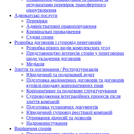
результатами перевірок трансфертного
ціноутворення
Адвокатські послуги
Перевірки
Адміністративні правопорушення
Кримінальні провадження
Судові спори
Розробка договорів і супровід переговорів
Розробка різних видів комплексних угод
Представництво інтересів сторін у переговорах
щодо укладення договорів
Медіація
Злиття та поглинання / Реструктуризація
Юридичний та податковий аудит
Підготовка акціонерних договорів та договорів
купівлі-продажу корпоративних прав
Корпоративне та податкове структурування
Супроводження інтеграційних процесів після
злиття компаній
Підготовка установчих документів
Юридичний супровід реєстрації компаній
Отримання ліцензій та дозволів
Надрокористування
Вирішення спорів
Представництво сторін у господарських,