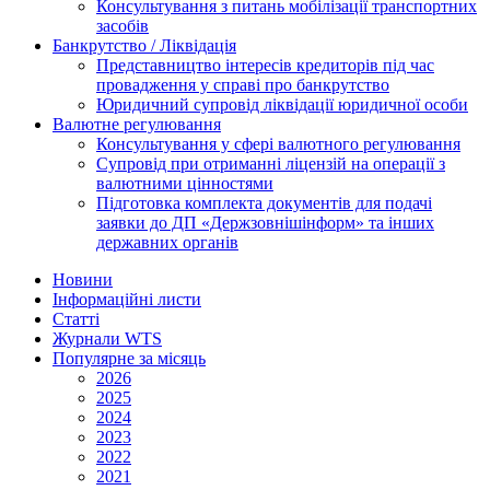
Консультування з питань мобілізації транспортних
засобів
Банкрутство / Ліквідація
Представництво інтересів кредиторів під час
провадження у справі про банкрутство
Юридичний супровід ліквідації юридичної особи
Валютне регулювання
Консультування у сфері валютного регулювання
Супровід при отриманні ліцензій на операції з
валютними цінностями
Підготовка комплекта документів для подачі
заявки до ДП «Держзовнішінформ» та інших
державних органів
Новини
Інформаційні листи
Статті
Журнали WTS
Популярне за місяць
2026
2025
2024
2023
2022
2021