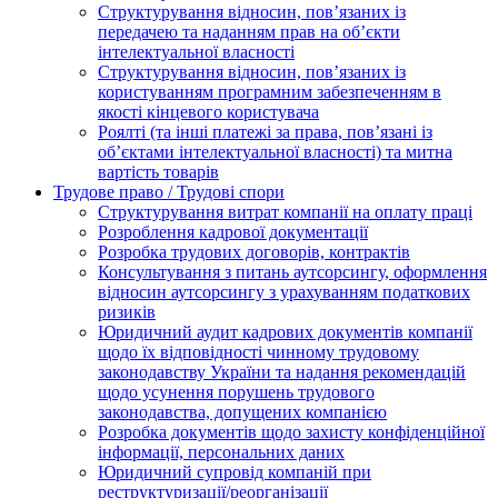
Структурування відносин, пов’язаних із
передачею та наданням прав на об’єкти
інтелектуальної власності
Структурування відносин, пов’язаних із
користуванням програмним забезпеченням в
якості кінцевого користувача
Роялті (та інші платежі за права, пов’язані із
об’єктами інтелектуальної власності) та митна
вартість товарів
Трудове право / Трудові спори
Cтруктурування витрат компанії на оплату праці
Розроблення кадрової документації
Розробка трудових договорів, контрактів
Консультування з питань аутсорсингу, оформлення
відносин аутсорсингу з урахуванням податкових
ризиків
Юридичний аудит кадрових документів компанії
щодо їх відповідності чинному трудовому
законодавству України та надання рекомендацій
щодо усунення порушень трудового
законодавства, допущених компанією
Розробка документів щодо захисту конфіденційної
інформації, персональних даних
Юридичний супровід компаній при
реструктуризації/реорганізації