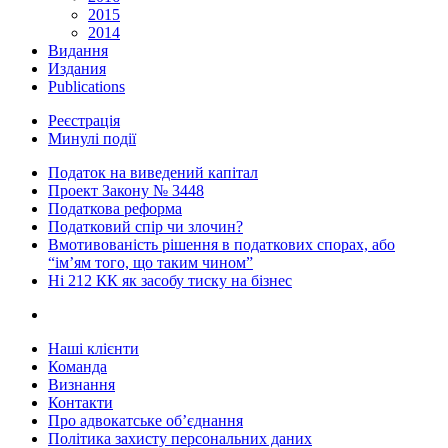
2015
2014
Видання
Издания
Publications
Реєстрація
Минулі події
Податок на виведений капітал
Проект Закону № 3448
Податкова реформа
Податковий спір чи злочин?
Вмотивованість рішення в податкових спорах, або
“ім’ям того, що таким чином”
Ні 212 КК як засобу тиску на бізнес
Наші клієнти
Команда
Визнання
Контакти
Про адвокатське об’єднання
Політика захисту персональних даних