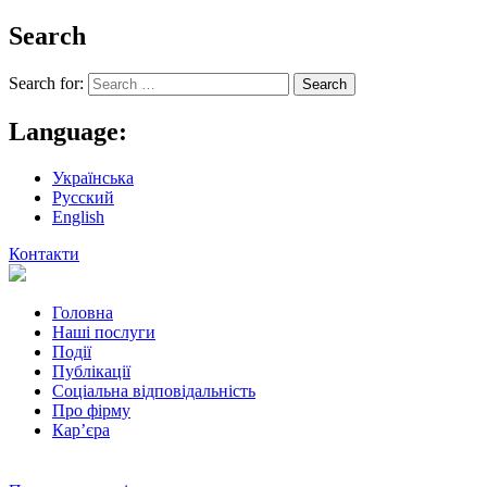
Search
Search for:
Language:
Українська
Русский
English
Контакти
Головна
Наші послуги
Події
Публікації
Соціальна відповідальність
Про фiрму
Кар’єра