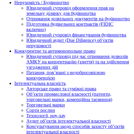
Нерухомість / Будівництво
Юридичний супровід оформлення прав на
земельну ділянку для будівництва
Отримання дозвільних документів на будівництво
Підготовка будівельних контрактів (FIDIC
включно)
Юридичний супровід фінансування будівництва
Юридичний аудит (Due Diligence) об‘єктів
нерухомості
Конкурентне та антимонопольне право
Юридичний супровід під час отримання дозволів
АМКУ на концентрацію (злиття) та на здійснення
узгоджених дій
Питання, пов’язані з недобросовісною
конкуренцією
Інтелектуальна власність
Авторське право та суміжні права
Oб’єкти промислової власності (патенти,
торговельні марки, комерційна таємниця)
Торговельні марки
Сорти рослин
Технології, ноу-хау
Аудит об’єктів інтелектуальної власності
Консультування щодо способів захисту об’єктів
інтелектуальної власності