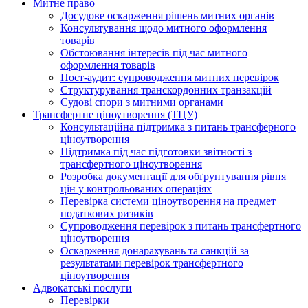
Митне право
Досудове оскарження рішень митних органів
Консультування щодо митного оформлення
товарів
Обстоювання інтересів під час митного
оформлення товарів
Пост-аудит: супроводження митних перевірок
Структурування транскордонних транзакцій
Судові спори з митними органами
Трансфертне ціноутворення (ТЦУ)
Консультаційна підтримка з питань трансферного
ціноутворення
Підтримка під час підготовки звітності з
трансфертного ціноутворення
Розробка документації для обґрунтування рівня
цін у контрольованих операціях
Перевірка системи ціноутворення на предмет
податкових ризиків
Супроводження перевірок з питань трансфертного
ціноутворення
Оскарження донарахувань та санкцій за
результатами перевірок трансфертного
ціноутворення
Адвокатські послуги
Перевірки