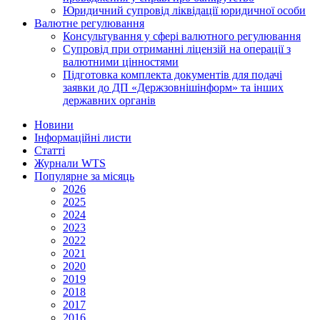
Юридичний супровід ліквідації юридичної особи
Валютне регулювання
Консультування у сфері валютного регулювання
Супровід при отриманні ліцензій на операції з
валютними цінностями
Підготовка комплекта документів для подачі
заявки до ДП «Держзовнішінформ» та інших
державних органів
Новини
Інформаційні листи
Статті
Журнали WTS
Популярне за місяць
2026
2025
2024
2023
2022
2021
2020
2019
2018
2017
2016