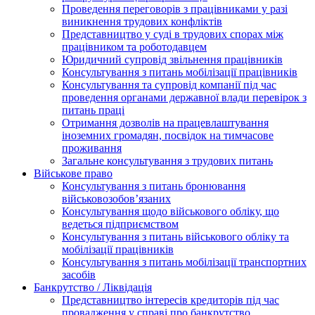
Проведення переговорів з працівниками у разі
виникнення трудових конфліктів
Представництво у суді в трудових спорах між
працівником та роботодавцем
Юридичний супровід звільнення працівників
Консультування з питань мобілізації працівників
Консультування та супровід компанії під час
проведення органами державної влади перевірок з
питань праці
Отримання дозволів на працевлаштування
іноземних громадян, посвідок на тимчасове
проживання
Загальне консультування з трудових питань
Військове право
Консультування з питань бронювання
військовозобов’язаних
Консультування щодо військового обліку, що
ведеться підприємством
Консультування з питань військового обліку та
мобілізації працівників
Консультування з питань мобілізації транспортних
засобів
Банкрутство / Ліквідація
Представництво інтересів кредиторів під час
провадження у справі про банкрутство