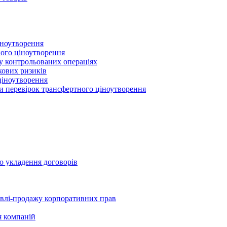
іноутворення
ного ціноутворення
 у контрольованих операціях
кових ризиків
ціноутворення
ми перевірок трансфертного ціноутворення
о укладення договорів
півлі-продажу корпоративних прав
я компаній