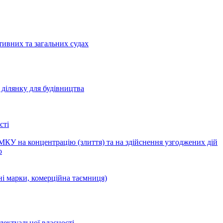
тивних та загальних судах
ділянку для будівництва
сті
КУ на концентрацію (злиття) та на здійснення узгоджених дій
ю
ні марки, комерційна таємниця)
лектуальної власності