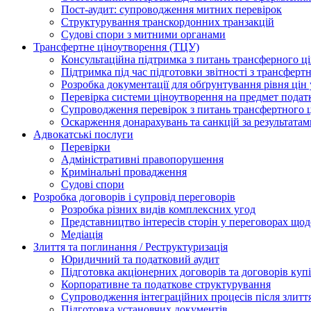
Пост-аудит: супроводження митних перевірок
Структурування транскордонних транзакцій
Судові спори з митними органами
Трансфертне ціноутворення (ТЦУ)
Консультаційна підтримка з питань трансферного ц
Підтримка під час підготовки звітності з трансферт
Розробка документації для обґрунтування рівня цін
Перевірка системи ціноутворення на предмет подат
Супроводження перевірок з питань трансфертного 
Оскарження донарахувань та санкцій за результата
Адвокатські послуги
Перевірки
Адміністративні правопорушення
Кримінальні провадження
Судові спори
Розробка договорів і супровід переговорів
Розробка різних видів комплексних угод
Представництво інтересів сторін у переговорах щод
Медіація
Злиття та поглинання / Реструктуризація
Юридичний та податковий аудит
Підготовка акціонерних договорів та договорів ку
Корпоративне та податкове структурування
Супроводження інтеграційних процесів після злитт
Підготовка установчих документів