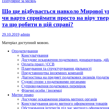
Популярне за місяць
Що ще відбувається навколо Мирової уг
чи варто сприймати просто на віру тве
та що робити в цій справі?
29.10.2019
admin
Матеріал доступний мовою.
Оподаткування
Консультування
Досудове оскарження податкових донарахувань, дій/
Оплата праці / ЄСВ
Планування та структурування діяльності
Представництва іноземних компаній
Діагностика на предмет податкових ризиків (податк
Судові спори з податковими органами
Супроводження податкових перевірок
Фізичні особи / іноземці
Митне право
Досудове оскарження рішень митних органів
Консультування щодо митного оформлення товарів
Обстоювання інтересів під час митного оформлення