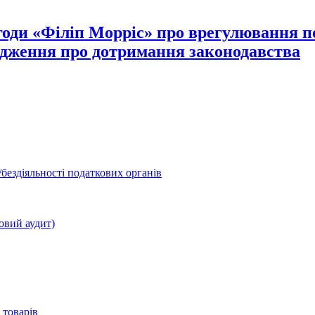
оди «Філіп Морріс» про врегулювання по
рдження про дотримання законодавства
бездіяльності податкових органів
овий аудит)
 товарів