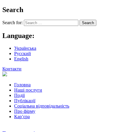
Search
Search for:
Language:
Українська
Русский
English
Контакти
Головна
Наші послуги
Події
Публікації
Соціальна відповідальність
Про фiрму
Кар’єра