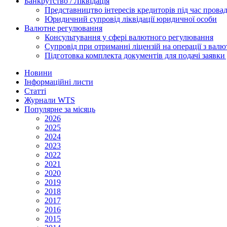
Банкрутство / Ліквідація
Представництво інтересів кредиторів під час прова
Юридичний супровід ліквідації юридичної особи
Валютне регулювання
Консультування у сфері валютного регулювання
Супровід при отриманні ліцензій на операції з ва
Підготовка комплекта документів для подачі заявк
Новини
Інформаційні листи
Статті
Журнали WTS
Популярне за місяць
2026
2025
2024
2023
2022
2021
2020
2019
2018
2017
2016
2015