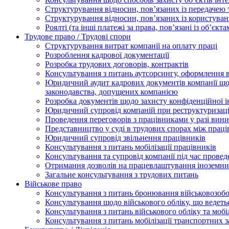
Структурування відносин, пов’язаних із передачею т
Структурування відносин, пов’язаних із користуван
Роялті (та інші платежі за права, пов’язані із об’єкт
Трудове право / Трудові спори
Cтруктурування витрат компанії на оплату праці
Розроблення кадрової документації
Розробка трудових договорів, контрактів
Консультування з питань аутсорсингу, оформлення 
Юридичний аудит кадрових документів компанії щод
законодавства, допущених компанією
Розробка документів щодо захисту конфіденційної 
Юридичний супровід компаній при реструктуризації
Проведення переговорів з працівниками у разі вин
Представництво у суді в трудових спорах між прац
Юридичний супровід звільнення працівників
Консультування з питань мобілізації працівників
Консультування та супровід компанії під час прове
Отримання дозволів на працевлаштування іноземни
Загальне консультування з трудових питань
Військове право
Консультування з питань бронювання військовозобо
Консультування щодо військового обліку, що ведет
Консультування з питань військового обліку та мобіл
Консультування з питань мобілізації транспортних з