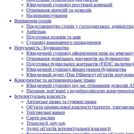
Юридичний супровід реєстрації компаній
Отримання ліцензій та дозволів
Надрокористування
Вирішення спорів
Представництво сторін у господарських, адміністра
Арбітраж
Підготовка позовів та заяв
Супровід виконавчого провадження
Нерухомість / Будівництво
Юридичний супровід оформлення прав на земельну 
Отримання дозвільних документів на будівництво
Підготовка будівельних контрактів (FIDIC включно)
Юридичний супровід фінансування будівництва
Юридичний аудит (Due Diligence) об‘єктів нерухомо
Конкурентне та антимонопольне право
Юридичний супровід під час отримання дозволів АМ
Питання, пов’язані з недобросовісною конкуренціє
Інтелектуальна власність
Авторське право та суміжні права
Oб’єкти промислової власності (патенти, торговель
Торговельні марки
Сорти рослин
Технології, ноу-хау
Аудит об’єктів інтелектуальної власності
Консультування щодо способів захисту об’єктів інте