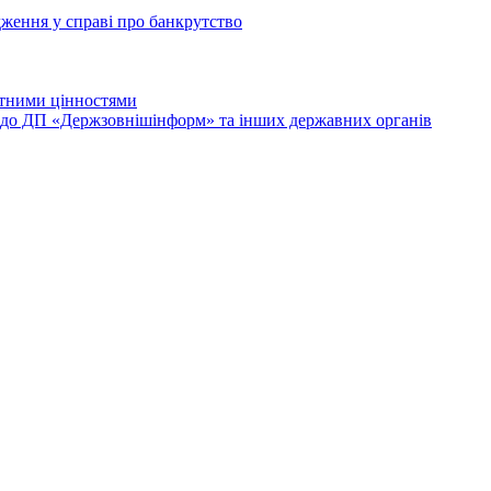
дження у справі про банкрутство
лютними цінностями
и до ДП «Держзовнішінформ» та інших державних органів