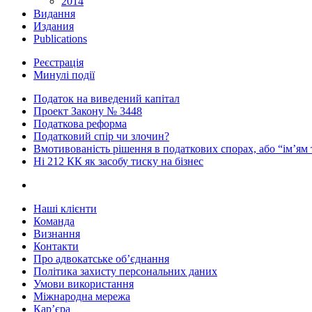
2014
Видання
Издания
Publications
Реєстрація
Минулі події
Податок на виведений капітал
Проект Закону № 3448
Податкова реформа
Податковий спір чи злочин?
Вмотивованість рішення в податкових спорах, або “ім’ям
Ні 212 КК як засобу тиску на бізнес
Наші клієнти
Команда
Визнання
Контакти
Про адвокатське об’єднання
Політика захисту персональних даних
Умови використання
Міжнародна мережа
Кар’єра