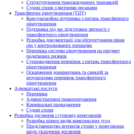
Структурування транскордонних транзакцій
Судові спори з митними органами
Трансфертне ціноутворення (ТЦУ)
Консультаційна підтримка з питань трансферного
ціноутворення
Підтримка під час підготовки звітності з
трансфертного ціноутворення
Розробка документації для обґрунтування рівня
цін у контрольованих операціях
Перевірка системи ціноутворення на предмет
податкових ризиків
Супроводження перевірок з питань трансфертного
ціноутворення
Оскарження донарахувань та санкцій за
результатами перевірок трансфертного
ціноутворення
Адвокатські послуги
Перевірки
Адміністративні правопорушення
Кримінальні провадження
Судові спори
Розробка договорів і супровід переговорів
Розробка різних видів комплексних угод
Представництво інтересів сторін у переговорах
щодо укладення договорів