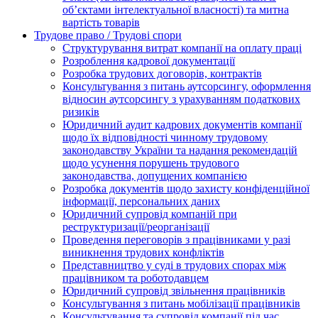
об’єктами інтелектуальної власності) та митна
вартість товарів
Трудове право / Трудові спори
Cтруктурування витрат компанії на оплату праці
Розроблення кадрової документації
Розробка трудових договорів, контрактів
Консультування з питань аутсорсингу, оформлення
відносин аутсорсингу з урахуванням податкових
ризиків
Юридичний аудит кадрових документів компанії
щодо їх відповідності чинному трудовому
законодавству України та надання рекомендацій
щодо усунення порушень трудового
законодавства, допущених компанією
Розробка документів щодо захисту конфіденційної
інформації, персональних даних
Юридичний супровід компаній при
реструктуризації/реорганізації
Проведення переговорів з працівниками у разі
виникнення трудових конфліктів
Представництво у суді в трудових спорах між
працівником та роботодавцем
Юридичний супровід звільнення працівників
Консультування з питань мобілізації працівників
Консультування та супровід компанії під час