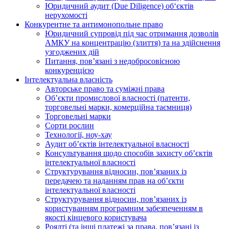
Юридичний аудит (Due Diligence) об‘єктів
нерухомості
Конкурентне та антимонопольне право
Юридичний супровід під час отримання дозволів
АМКУ на концентрацію (злиття) та на здійснення
узгоджених дій
Питання, пов’язані з недобросовісною
конкуренцією
Інтелектуальна власність
Авторське право та суміжні права
Oб’єкти промислової власності (патенти,
торговельні марки, комерційна таємниця)
Торговельні марки
Сорти рослин
Технології, ноу-хау
Аудит об’єктів інтелектуальної власності
Консультування щодо способів захисту об’єктів
інтелектуальної власності
Структурування відносин, пов’язаних із
передачею та наданням прав на об’єкти
інтелектуальної власності
Структурування відносин, пов’язаних із
користуванням програмним забезпеченням в
якості кінцевого користувача
Роялті (та інші платежі за права, пов’язані із