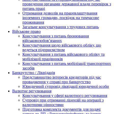
проведення органами державної влади перевірок з
питань праці
Отримання дозволів на працевлаштування
іноземних громадян, посвідок на тимчасове
проживання
Загальне консультування з трудових питань
Військове право
Консультування з питань бронювання
військовозобов’язаних
Консультування щодо військового обліку, що
ведеться підприємством
Консультування з питань військового обліку та
мобілізації працівників
Консультування з питань мобілізації транспортних
засобів
Банкрутство / Ліквідація
Представництво інтересів кредиторів під час
провадження у справі про банкрутство
Юридичний супровід ліквідації юридичної особи
Валютне регулювання
Консультування у сфері валютного регулювання
Супровід при отриманні ліцензій на операції з
валютними цінностями
Підготовка комплекта документів для подачі
заявки до ДП «Держзовнішінформ» та інших