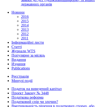
державних органів
Новини
2016
2015
2014
2013
2012
2011
Інформаційні листи
Статті
Журнали WTS
Популярне за місяць
Видання
Издания
Publications
Реєстрація
Минулі події
Податок на виведений капітал
Проект Закону № 3448
Податкова реформа
Податковий спір чи злочин?
Вмотивованість рішення в податкових спорах, або