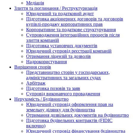
Медіація
Злиття та поглинання / Реструктуризація
Юридичний та податковий аудит
Підготовка акціонерних договорів та договорів
купівлі-продажу корпоративних прав
Корпоративне та податкове структурування
Супроводження інтеграційних процесів після
злиття компаній
Підготовка установчих документів
Юридичний супровід реєстрації компаній
Отримання ліцензій та дозволів
Надрокористування
Вирішення спорів
Представництво сторін у господарських,
адміністративних та загальних судах
Арбітраж
Підготовка позовів та заяв
Супровід виконавчого провадження
Нерухомість / Будівництво
Юридичний супровід оформлення прав на
земельну ділянку для будівництва
Отримання дозвільних документів на будівництво
Підготовка будівельних контрактів (FIDIC
включно)
Юридичний супровід фінансування будівництва