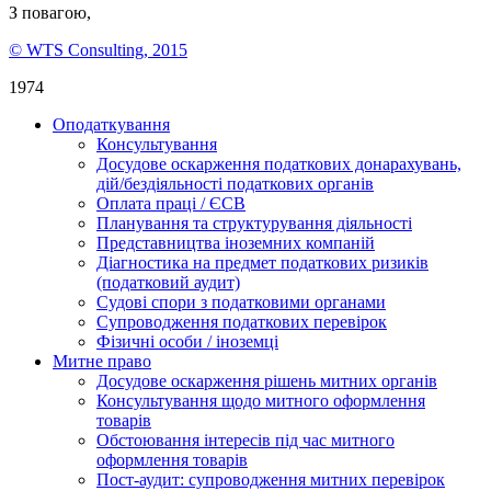
З повагою,
© WTS Consulting, 2015
1974
Оподаткування
Консультування
Досудове оскарження податкових донарахувань,
дій/бездіяльності податкових органів
Оплата праці / ЄСВ
Планування та структурування діяльності
Представництва іноземних компаній
Діагностика на предмет податкових ризиків
(податковий аудит)
Судові спори з податковими органами
Супроводження податкових перевірок
Фізичні особи / іноземці
Митне право
Досудове оскарження рішень митних органів
Консультування щодо митного оформлення
товарів
Обстоювання інтересів під час митного
оформлення товарів
Пост-аудит: супроводження митних перевірок