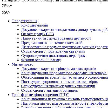
Нагадаємо, що Михайло Мішустін залишався незмінним керівни
уряду.
2089
Оподаткування
Консультування
Досудове оскарження податкових донарахувань, дій/
Оплата праці / ЄСВ
Планування та структурування діяльності
Представництва іноземних компаній
Діагностика на предмет податкових ризиків (податк
Судові спори з податковими органами
Супроводження податкових перевірок
Фізичні особи / іноземці
Митне право
Досудове оскарження рішень митних органів
Консультування щодо митного оформлення товарів
Обстоювання інтересів під час митного оформлення
Пост-аудит: супроводження митних перевірок
Структурування транскордонних транзакцій
Судові спори з митними органами
Трансфертне ціноутворення (ТЦУ)
Консультаційна підтримка з питань трансферного ц
Підтримка під час підготовки звітності з трансферт
Розробка документації для обґрунтування рівня цін