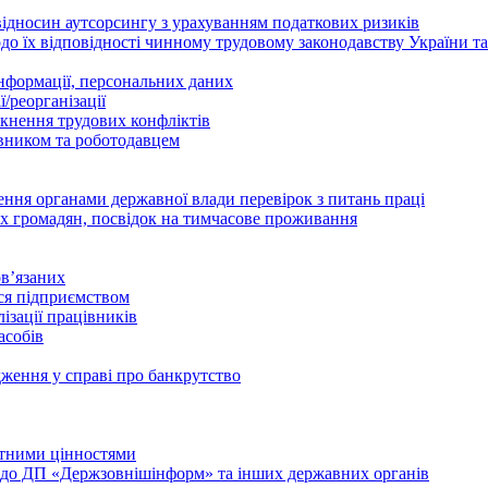
відносин аутсорсингу з урахуванням податкових ризиків
о їх відповідності чинному трудовому законодавству України т
інформації, персональних даних
/реорганізації
икнення трудових конфліктів
івником та роботодавцем
дення органами державної влади перевірок з питань праці
х громадян, посвідок на тимчасове проживання
в’язаних
ься підприємством
ізації працівників
асобів
дження у справі про банкрутство
лютними цінностями
и до ДП «Держзовнішінформ» та інших державних органів