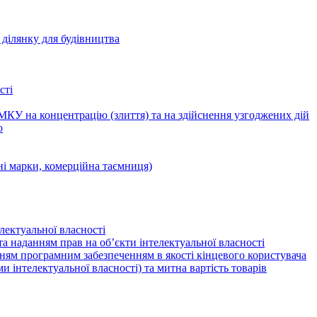
ділянку для будівництва
сті
КУ на концентрацію (злиття) та на здійснення узгоджених дій
ю
ні марки, комерційна таємниця)
лектуальної власності
а наданням прав на об’єкти інтелектуальної власності
ням програмним забезпеченням в якості кінцевого користувача
ами інтелектуальної власності) та митна вартість товарів