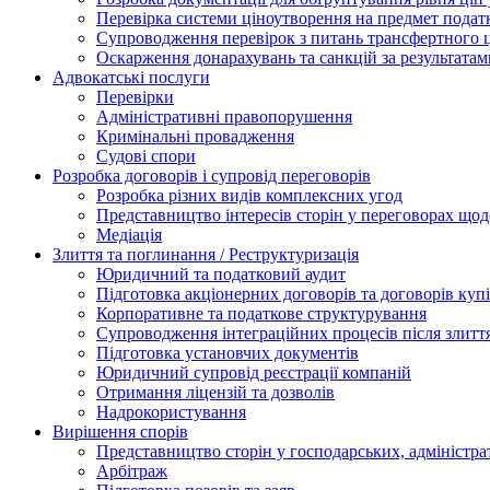
Перевірка системи ціноутворення на предмет подат
Супроводження перевірок з питань трансфертного 
Оскарження донарахувань та санкцій за результата
Адвокатські послуги
Перевірки
Адміністративні правопорушення
Кримінальні провадження
Судові спори
Розробка договорів і супровід переговорів
Розробка різних видів комплексних угод
Представництво інтересів сторін у переговорах щод
Медіація
Злиття та поглинання / Реструктуризація
Юридичний та податковий аудит
Підготовка акціонерних договорів та договорів ку
Корпоративне та податкове структурування
Супроводження інтеграційних процесів після злитт
Підготовка установчих документів
Юридичний супровід реєстрації компаній
Отримання ліцензій та дозволів
Надрокористування
Вирішення спорів
Представництво сторін у господарських, адміністра
Арбітраж