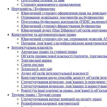
Підготовка позовів та заяв
Супровід виконавчого провадження
Нерухомість / Будівництво
Юридичний супровід оформлення прав на земельну 
Отримання дозвільних документів на будівництво
Підготовка будівельних контрактів (FIDIC включно)
Юридичний супровід фінансування будівництва
Юридичний аудит (Due Diligence) об‘єктів нерухомо
Конкурентне та антимонопольне право
Юридичний супровід під час отримання дозволів АМ
Питання, пов’язані з недобросовісною конкуренціє
Інтелектуальна власність
Авторське право та суміжні права
Oб’єкти промислової власності (патенти, торговель
Торговельні марки
Сорти рослин
Технології, ноу-хау
Аудит об’єктів інтелектуальної власності
Консультування щодо способів захисту об’єктів інте
Структурування відносин, пов’язаних із передачею т
Структурування відносин, пов’язаних із користуван
Роялті (та інші платежі за права, пов’язані із об’єкт
Трудове право / Трудові спори
Cтруктурування витрат компанії на оплату праці
Розроблення кадрової документації