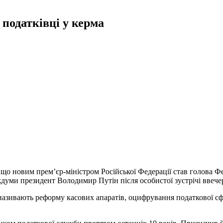
 податківці у керма
 що новим прем’єр-міністром Російської Федерації став голова
думи президент Володимир Путін після особистої зустрічі ввечер
називають реформу касових апаратів, оцифрування податкової сф