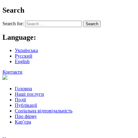
Search
Search for:
Language:
Українська
Русский
English
Контакти
Головна
Наші послуги
Події
Публікації
Соціальна відповідальність
Про фiрму
Кар’єра