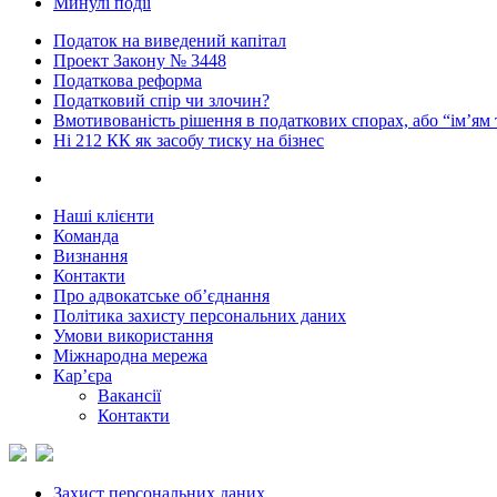
Минулі події
Податок на виведений капітал
Проект Закону № 3448
Податкова реформа
Податковий спір чи злочин?
Вмотивованість рішення в податкових спорах, або “ім’ям
Ні 212 КК як засобу тиску на бізнес
Наші клієнти
Команда
Визнання
Контакти
Про адвокатське об’єднання
Політика захисту персональних даних
Умови використання
Міжнародна мережа
Кар’єра
Вакансії
Контакти
Захист персональних даних