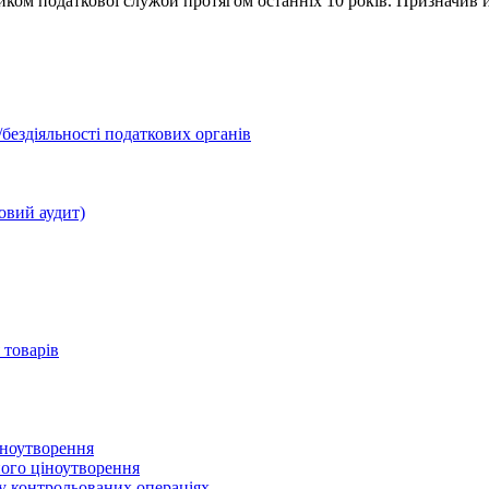
ком податкової служби протягом останніх 10 років. Призначив 
бездіяльності податкових органів
овий аудит)
 товарів
іноутворення
ного ціноутворення
 у контрольованих операціях