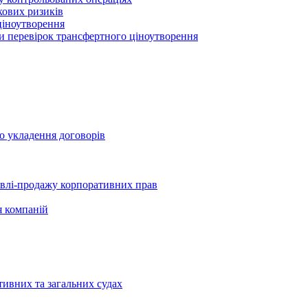
кових ризиків
ціноутворення
ми перевірок трансфертного ціноутворення
о укладення договорів
півлі-продажу корпоративних прав
я компаній
тивних та загальних судах