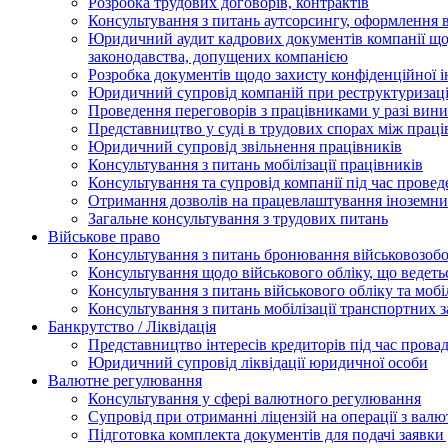
Розробка трудових договорів, контрактів
Консультування з питань аутсорсингу, оформлення 
Юридичний аудит кадрових документів компанії щод
законодавства, допущених компанією
Розробка документів щодо захисту конфіденційної 
Юридичний супровід компаній при реструктуризації
Проведення переговорів з працівниками у разі вин
Представництво у суді в трудових спорах між прац
Юридичний супровід звільнення працівників
Консультування з питань мобілізації працівників
Консультування та супровід компанії під час прове
Отримання дозволів на працевлаштування іноземни
Загальне консультування з трудових питань
Військове право
Консультування з питань бронювання військовозобо
Консультування щодо військового обліку, що ведет
Консультування з питань військового обліку та мобіл
Консультування з питань мобілізації транспортних з
Банкрутство / Ліквідація
Представництво інтересів кредиторів під час прова
Юридичний супровід ліквідації юридичної особи
Валютне регулювання
Консультування у сфері валютного регулювання
Супровід при отриманні ліцензій на операції з ва
Підготовка комплекта документів для подачі заявк