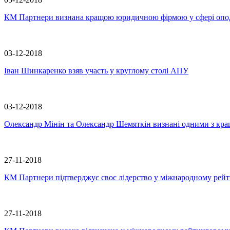
КМ Партнери визнана кращою юридичною фірмою у сфері опо
03-12-2018
Іван Шинкаренко взяв участь у круглому столі АПУ
03-12-2018
Олександр Мінін та Олександр Шемяткін визнані одними з кращи
27-11-2018
КМ Партнери підтверджує своє лідерство у міжнародному рейт
27-11-2018