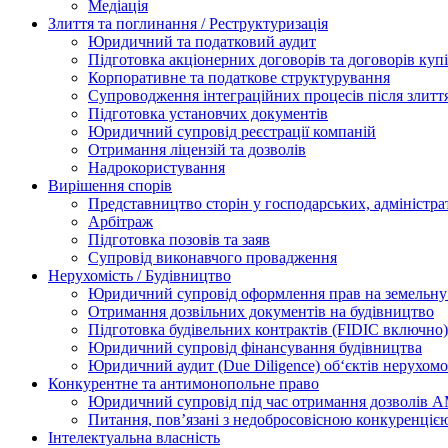
Медіація
Злиття та поглинання / Реструктуризація
Юридичний та податковий аудит
Підготовка акціонерних договорів та договорів ку
Корпоративне та податкове структурування
Супроводження інтеграційних процесів після злитт
Підготовка установчих документів
Юридичний супровід реєстрації компаній
Отримання ліцензій та дозволів
Надрокористування
Вирішення спорів
Представництво сторін у господарських, адміністра
Арбітраж
Підготовка позовів та заяв
Супровід виконавчого провадження
Нерухомість / Будівництво
Юридичний супровід оформлення прав на земельну 
Отримання дозвільних документів на будівництво
Підготовка будівельних контрактів (FIDIC включно)
Юридичний супровід фінансування будівництва
Юридичний аудит (Due Diligence) об‘єктів нерухомо
Конкурентне та антимонопольне право
Юридичний супровід під час отримання дозволів АМ
Питання, пов’язані з недобросовісною конкуренціє
Інтелектуальна власність