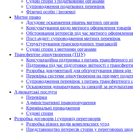
Судові спори з податковими органами
Супроводження податкових перевірок
Фізичні особи / іноземці
Митне право
Досудове оскарження рішень митних органів
Консультування щодо митного оформлення товарів
Обстоювання інтересів під час митного оформлення
Пост-аудит: супроводження митних перевірок
Структурування транскордонних транзакцій
Судові спори з митними органами
Трансфертне ціноутворення (ТЦУ)
Консультаційна підтримка з питань трансферного ц
Підтримка під час підготовки звітності з трансферт
Розробка документації для обґрунтування рівня цін
Перевірка системи ціноутворення на предмет подат
Супроводження перевірок з питань трансфертного 
Оскарження донарахувань та санкцій за результата
Адвокатські послуги
Перевірки
Адміністративні правопорушення
Кримінальні провадження
Судові спори
Розробка договорів і супровід переговорів
Розробка різних видів комплексних угод
Представництво інтересів сторін у переговорах щод