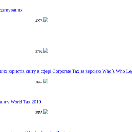
даткування
4276
3792
х юристів світу в сфері Corporate Tax за версією Who´s Who Le
3647
ингу World Tax 2019
3555