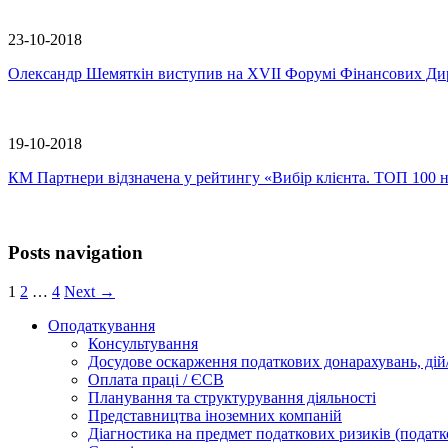
23-10-2018
Олександр Шемяткін виступив на XVII Форумі Фінансових Дир
19-10-2018
КМ Партнери відзначена у рейтингу «Вибір клієнта. ТОП 100 
Posts navigation
1
2
…
4
Next →
Оподаткування
Консультування
Досудове оскарження податкових донарахувань, дій/
Оплата праці / ЄСВ
Планування та структурування діяльності
Представництва іноземних компаній
Діагностика на предмет податкових ризиків (податк