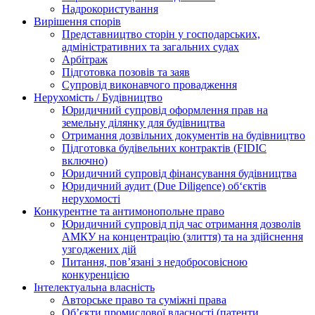
Надрокористування
Вирішення спорів
Представництво сторін у господарських,
адміністративних та загальних судах
Арбітраж
Підготовка позовів та заяв
Супровід виконавчого провадження
Нерухомість / Будівництво
Юридичний супровід оформлення прав на
земельну ділянку для будівництва
Отримання дозвільних документів на будівництво
Підготовка будівельних контрактів (FIDIC
включно)
Юридичний супровід фінансування будівництва
Юридичний аудит (Due Diligence) об‘єктів
нерухомості
Конкурентне та антимонопольне право
Юридичний супровід під час отримання дозволів
АМКУ на концентрацію (злиття) та на здійснення
узгоджених дій
Питання, пов’язані з недобросовісною
конкуренцією
Інтелектуальна власність
Авторське право та суміжні права
Oб’єкти промислової власності (патенти,