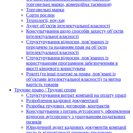
торговельні марки, комерційна таємниця)
Торговельні марки
Сорти рослин
Технології, ноу-хау
Аудит об’єктів інтелектуальної власності
Консультування щодо способів захисту об’єктів
інтелектуальної власності
Структурування відносин, пов’язаних із
передачею та наданням прав на об’єкти
інтелектуальної власності
Структурування відносин, пов’язаних із
користуванням програмним забезпеченням в
якості кінцевого користувача
Роялті (та інші платежі за права, пов’язані із
об’єктами інтелектуальної власності) та митна
вартість товарів
Трудове право / Трудові спори
Cтруктурування витрат компанії на оплату праці
Розроблення кадрової документації
Розробка трудових договорів, контрактів
Консультування з питань аутсорсингу, оформлення
відносин аутсорсингу з урахуванням податкових
ризиків
Юридичний аудит кадрових документів компанії
щодо їх відповідності чинному трудовому