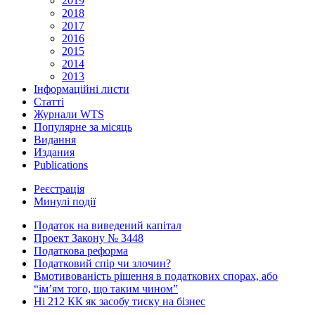
2019
2018
2017
2016
2015
2014
2013
Інформаційні листи
Статті
Журнали WTS
Популярне за місяць
Видання
Издания
Publications
Реєстрація
Минулі події
Податок на виведений капітал
Проект Закону № 3448
Податкова реформа
Податковий спір чи злочин?
Вмотивованість рішення в податкових спорах, або
“ім’ям того, що таким чином”
Ні 212 КК як засобу тиску на бізнес