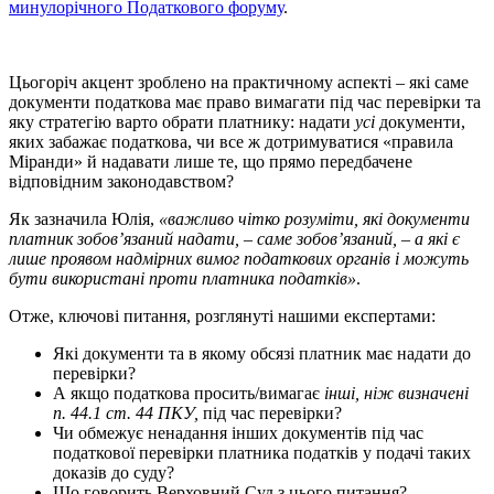
минулорічного Податкового форуму
.
Цьогоріч акцент зроблено на практичному аспекті – які саме
документи податкова має право вимагати під час перевірки та
яку стратегію варто обрати платнику: надати
усі
документи,
яких забажає податкова, чи все ж дотримуватися «правила
Міранди» й надавати лише те, що прямо передбачене
відповідним законодавством?
Як зазначила Юлія,
«важливо чітко розуміти, які документи
платник зобов’язаний надати,
–
саме зобов’язаний,
–
а які є
лише проявом надмірних вимог податкових органів і можуть
бути використані проти платника податків»
.
Отже, ключові питання, розглянуті нашими експертами:
Які документи та в якому обсязі платник має надати до
перевірки?
А якщо податкова просить/вимагає
інші, ніж визначені
п. 44.1 ст. 44 ПКУ,
під час перевірки?
Чи обмежує ненадання інших документів під час
податкової перевірки платника податків у подачі таких
доказів до суду?
Що говорить Верховний Суд з цього питання?