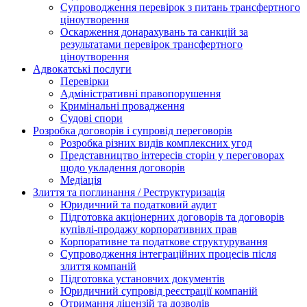
Супроводження перевірок з питань трансфертного
ціноутворення
Оскарження донарахувань та санкцій за
результатами перевірок трансфертного
ціноутворення
Адвокатські послуги
Перевірки
Адміністративні правопорушення
Кримінальні провадження
Судові спори
Розробка договорів і супровід переговорів
Розробка різних видів комплексних угод
Представництво інтересів сторін у переговорах
щодо укладення договорів
Медіація
Злиття та поглинання / Реструктуризація
Юридичний та податковий аудит
Підготовка акціонерних договорів та договорів
купівлі-продажу корпоративних прав
Корпоративне та податкове структурування
Супроводження інтеграційних процесів після
злиття компаній
Підготовка установчих документів
Юридичний супровід реєстрації компаній
Отримання ліцензій та дозволів