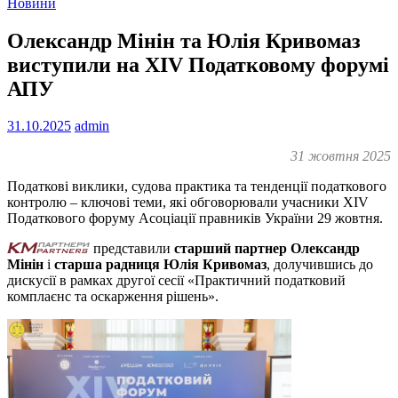
Новини
Олександр Мінін та Юлія Кривомаз
виступили на XIV Податковому форумі
АПУ
31.10.2025
admin
31 жовтня 2025
Податкові виклики, судова практика та тенденції податкового
контролю – ключові теми, які обговорювали учасники XIV
Податкового форуму Асоціації правників України 29 жовтня.
представили
старший партнер Олександр
Мінін
і
старша
радниця Юлія Кривомаз
, долучившись до
дискусії в рамках другої сесії «Практичний податковий
комплаєнс та оскарження рішень».