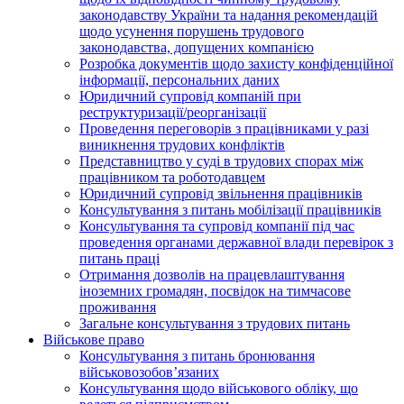
законодавству України та надання рекомендацій
щодо усунення порушень трудового
законодавства, допущених компанією
Розробка документів щодо захисту конфіденційної
інформації, персональних даних
Юридичний супровід компаній при
реструктуризації/реорганізації
Проведення переговорів з працівниками у разі
виникнення трудових конфліктів
Представництво у суді в трудових спорах між
працівником та роботодавцем
Юридичний супровід звільнення працівників
Консультування з питань мобілізації працівників
Консультування та супровід компанії під час
проведення органами державної влади перевірок з
питань праці
Отримання дозволів на працевлаштування
іноземних громадян, посвідок на тимчасове
проживання
Загальне консультування з трудових питань
Військове право
Консультування з питань бронювання
військовозобов’язаних
Консультування щодо військового обліку, що