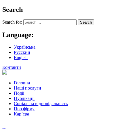
Search
Search for:
Language:
Українська
Русский
English
Контакти
Головна
Наші послуги
Події
Публікації
Соціальна відповідальність
Про фiрму
Кар’єра