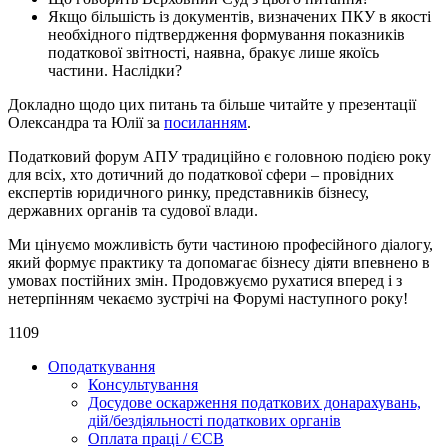
Якщо більшість із документів, визначених ПКУ в якості
необхідного підтвердження формування показників
податкової звітності, наявна, бракує лише якоїсь
частини. Наслідки?
Докладно щодо цих питань та більше читайте у презентації
Олександра та Юлії за
посиланням
.
Податковий форум АПУ традиційно є головною подією року
для всіх, хто дотичний до податкової сфери – провідних
експертів юридичного ринку, представників бізнесу,
державних органів та судової влади.
Ми цінуємо можливість бути частиною професійного діалогу,
який формує практику та допомагає бізнесу діяти впевнено в
умовах постійних змін. Продовжуємо рухатися вперед і з
нетерпінням чекаємо зустрічі на Форумі наступного року!
1109
Оподаткування
Консультування
Досудове оскарження податкових донарахувань,
дій/бездіяльності податкових органів
Оплата праці / ЄСВ