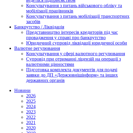
ведеться підприємством
Консультування з питань військового обліку та
мобілізації працівників
Консультування з питань мобілізації транспортних
засобів
Банкрутство / Ліквідація
Представництво інтересів кредиторів під час
провадження у справі про банкрутство
Юридичний супровід ліквідації юридичної особи
Валютне регулювання
Консультування у сфері валютного регулювання
Супровід при отриманні ліцензій на операції з
валютними цінностями
Підготовка комплекта документів для подачі
заявки до ДП «Держзовнішінформ» та інших
державних органів
Новини
2026
2025
2024
2023
2022
2021
2020