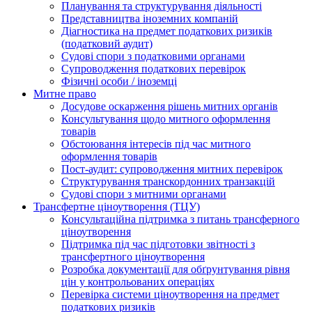
Планування та структурування діяльності
Представництва іноземних компаній
Діагностика на предмет податкових ризиків
(податковий аудит)
Судові спори з податковими органами
Супроводження податкових перевірок
Фізичні особи / іноземці
Митне право
Досудове оскарження рішень митних органів
Консультування щодо митного оформлення
товарів
Обстоювання інтересів під час митного
оформлення товарів
Пост-аудит: супроводження митних перевірок
Структурування транскордонних транзакцій
Судові спори з митними органами
Трансфертне ціноутворення (ТЦУ)
Консультаційна підтримка з питань трансферного
ціноутворення
Підтримка під час підготовки звітності з
трансфертного ціноутворення
Розробка документації для обґрунтування рівня
цін у контрольованих операціях
Перевірка системи ціноутворення на предмет
податкових ризиків