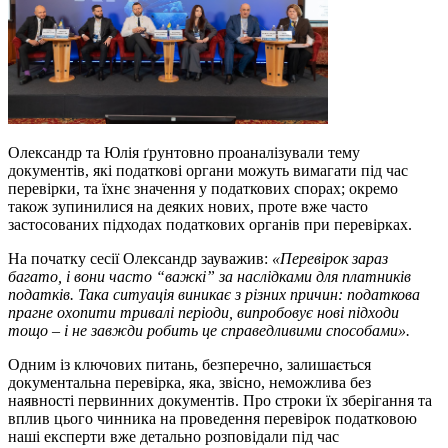
Олександр та Юлія ґрунтовно проаналізували тему
документів, які податкові органи можуть вимагати під час
перевірки, та їхнє значення у податкових спорах; окремо
також зупинилися на деяких нових, проте вже часто
застосованих підходах податкових органів при перевірках.
На початку сесії Олександр зауважив:
«Перевірок зараз
багато, і вони часто “важкі” за наслідками для платників
податків. Така ситуація виникає з різних причин: податкова
прагне охопити тривалі періоди, випробовує нові підходи
тощо
–
і не завжди робить це справедливими способами».
Одним із ключових питань, безперечно, залишається
документальна перевірка, яка, звісно, неможлива без
наявності первинних документів. Про строки їх зберігання та
вплив цього чинника на проведення перевірок податковою
наші експерти вже детально розповідали під час