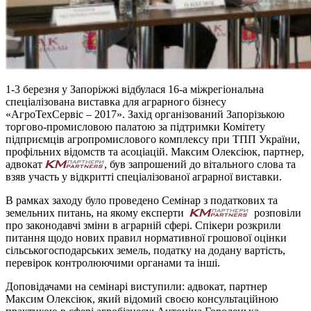
1-3 березня у Запоріжжі відбулася 16-а міжрегіональна
спеціалізована виставка для аграрного бізнесу
«АгроТехСервіс – 2017». Захід організований Запорізькою
торгово-промисловою палатою за підтримки Комітету
підприємців агропромислового комплексу при ТПП України,
профільних відомств та асоціацій. Максим Олексіюк, партнер,
адвокат
, був запрошений до вітального слова та
взяв участь у відкритті спеціалізованої аграрної виставки.
В рамках заходу було проведено Семінар з податкових та
земельних питань, на якому експерти
розповіли
про законодавчі зміни в аграрній сфері. Спікери розкрили
питання щодо нових правил нормативної грошової оцінки
сільськогосподарських земель, податку на додану вартість,
перевірок контролюючими органами та інші.
Доповідачами на семінарі виступили: адвокат, партнер
Максим Олексіюк, який відомий своєю консультаційною