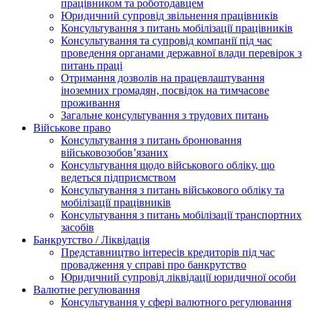
працівником та роботодавцем
Юридичний супровід звільнення працівників
Консультування з питань мобілізації працівників
Консультування та супровід компанії під час
проведення органами державної влади перевірок з
питань праці
Отримання дозволів на працевлаштування
іноземних громадян, посвідок на тимчасове
проживання
Загальне консультування з трудових питань
Військове право
Консультування з питань бронювання
військовозобов’язаних
Консультування щодо військового обліку, що
ведеться підприємством
Консультування з питань військового обліку та
мобілізації працівників
Консультування з питань мобілізації транспортних
засобів
Банкрутство / Ліквідація
Представництво інтересів кредиторів під час
провадження у справі про банкрутство
Юридичний супровід ліквідації юридичної особи
Валютне регулювання
Консультування у сфері валютного регулювання