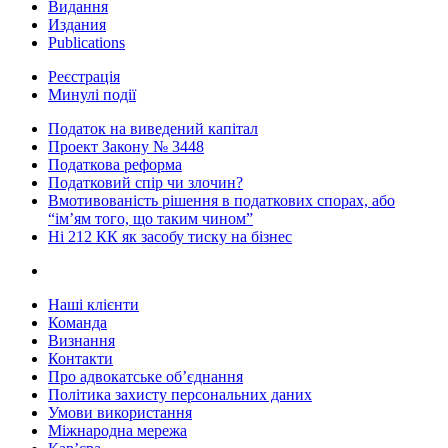
Видання
Издания
Publications
Реєстрація
Минулі події
Податок на виведений капітал
Проект Закону № 3448
Податкова реформа
Податковий спір чи злочин?
Вмотивованість рішення в податкових спорах, або
“ім’ям того, що таким чином”
Ні 212 КК як засобу тиску на бізнес
Наші клієнти
Команда
Визнання
Контакти
Про адвокатське об’єднання
Політика захисту персональних даних
Умови використання
Міжнародна мережа