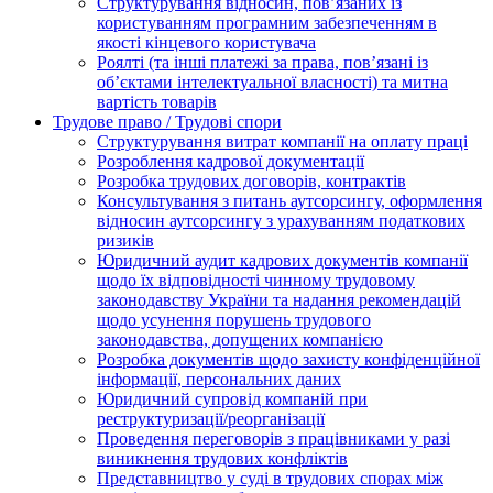
Структурування відносин, пов’язаних із
користуванням програмним забезпеченням в
якості кінцевого користувача
Роялті (та інші платежі за права, пов’язані із
об’єктами інтелектуальної власності) та митна
вартість товарів
Трудове право / Трудові спори
Cтруктурування витрат компанії на оплату праці
Розроблення кадрової документації
Розробка трудових договорів, контрактів
Консультування з питань аутсорсингу, оформлення
відносин аутсорсингу з урахуванням податкових
ризиків
Юридичний аудит кадрових документів компанії
щодо їх відповідності чинному трудовому
законодавству України та надання рекомендацій
щодо усунення порушень трудового
законодавства, допущених компанією
Розробка документів щодо захисту конфіденційної
інформації, персональних даних
Юридичний супровід компаній при
реструктуризації/реорганізації
Проведення переговорів з працівниками у разі
виникнення трудових конфліктів
Представництво у суді в трудових спорах між