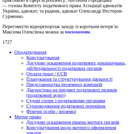
практикою в сфері агробізнесу; Антоніна Городецька
— голова Комітету податкового права Асоціації адвокатів
України, адвокат; та радник, адвокат Олександр Нестеров-
Сурменко.
Переглянути відеорепортаж заходу із коротким інтерв’ю
Максима Олексіюка можна за
посиланням
.
1727
Оподаткування
Консультування
Досудове оскарження податкових донарахувань,
дій/бездіяльності податкових органів
Оплата праці / ЄСВ
Планування та структурування діяльності
Представництва іноземних компаній
Діагностика на предмет податкових ризиків
(податковий аудит)
Судові спори з податковими органами
Супроводження податкових перевірок
Фізичні особи / іноземці
Митне право
Досудове оскарження рішень митних органів
Консультування щодо митного оформлення
товарів