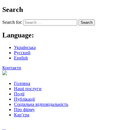
Search
Search for:
Language:
Українська
Русский
English
Контакти
Головна
Наші послуги
Події
Публікації
Соціальна відповідальність
Про фiрму
Кар’єра