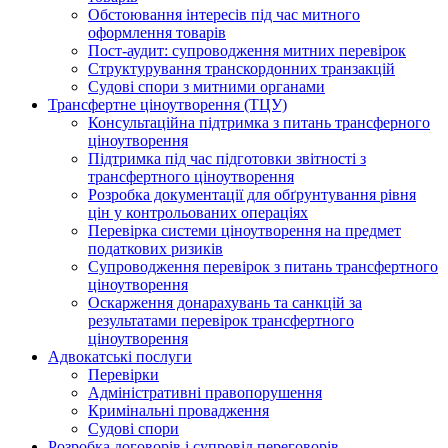
Обстоювання інтересів під час митного
оформлення товарів
Пост-аудит: супроводження митних перевірок
Структурування транскордонних транзакцій
Судові спори з митними органами
Трансфертне ціноутворення (ТЦУ)
Консультаційна підтримка з питань трансферного
ціноутворення
Підтримка під час підготовки звітності з
трансфертного ціноутворення
Розробка документації для обґрунтування рівня
цін у контрольованих операціях
Перевірка системи ціноутворення на предмет
податкових ризиків
Супроводження перевірок з питань трансфертного
ціноутворення
Оскарження донарахувань та санкцій за
результатами перевірок трансфертного
ціноутворення
Адвокатські послуги
Перевірки
Адміністративні правопорушення
Кримінальні провадження
Судові спори
Розробка договорів і супровід переговорів