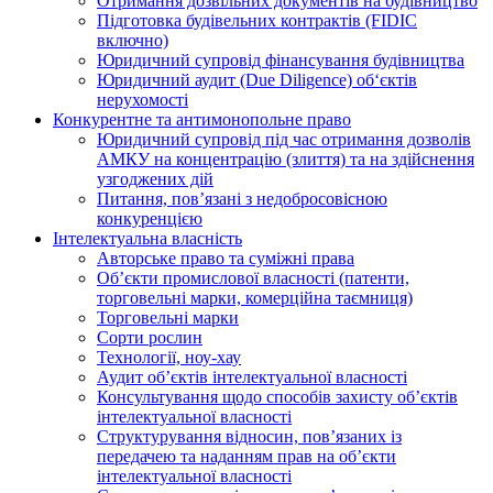
Отримання дозвільних документів на будівництво
Підготовка будівельних контрактів (FIDIC
включно)
Юридичний супровід фінансування будівництва
Юридичний аудит (Due Diligence) об‘єктів
нерухомості
Конкурентне та антимонопольне право
Юридичний супровід під час отримання дозволів
АМКУ на концентрацію (злиття) та на здійснення
узгоджених дій
Питання, пов’язані з недобросовісною
конкуренцією
Інтелектуальна власність
Авторське право та суміжні права
Oб’єкти промислової власності (патенти,
торговельні марки, комерційна таємниця)
Торговельні марки
Сорти рослин
Технології, ноу-хау
Аудит об’єктів інтелектуальної власності
Консультування щодо способів захисту об’єктів
інтелектуальної власності
Структурування відносин, пов’язаних із
передачею та наданням прав на об’єкти
інтелектуальної власності