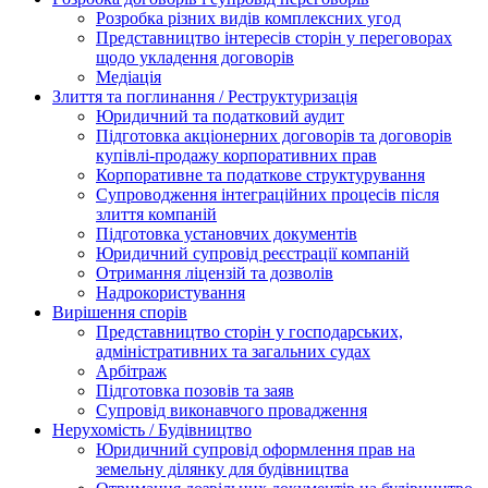
Розробка різних видів комплексних угод
Представництво інтересів сторін у переговорах
щодо укладення договорів
Медіація
Злиття та поглинання / Реструктуризація
Юридичний та податковий аудит
Підготовка акціонерних договорів та договорів
купівлі-продажу корпоративних прав
Корпоративне та податкове структурування
Супроводження інтеграційних процесів після
злиття компаній
Підготовка установчих документів
Юридичний супровід реєстрації компаній
Отримання ліцензій та дозволів
Надрокористування
Вирішення спорів
Представництво сторін у господарських,
адміністративних та загальних судах
Арбітраж
Підготовка позовів та заяв
Супровід виконавчого провадження
Нерухомість / Будівництво
Юридичний супровід оформлення прав на
земельну ділянку для будівництва