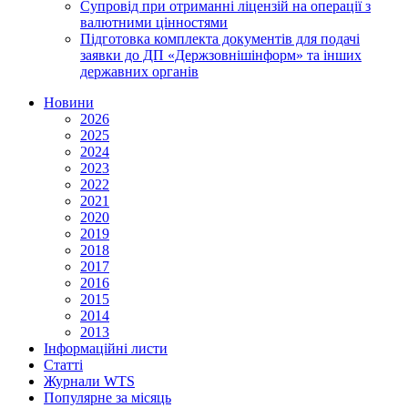
Супровід при отриманні ліцензій на операції з
валютними цінностями
Підготовка комплекта документів для подачі
заявки до ДП «Держзовнішінформ» та інших
державних органів
Новини
2026
2025
2024
2023
2022
2021
2020
2019
2018
2017
2016
2015
2014
2013
Інформаційні листи
Статті
Журнали WTS
Популярне за місяць