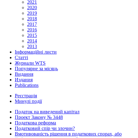
2021
2020
2019
2018
2017
2016
2015
2014
2013
Інформаційні листи
Статті
Журнали WTS
Популярне за місяць
Видання
Издания
Publications
Реєстрація
Минулі події
Податок на виведений капітал
Проект Закону № 3448
Податкова реформа
Податковий спір чи злочин?
Вмотивованість рішення в податкових спорах, або