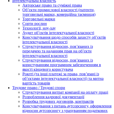
Інтелектуальна власність
Авторське право та суміжні права
Oб’єкти промислової власності (патенти,
торговельні марки, комерційна таємниця)
Торговельні марки
Сорти рослин
Технології, ноу-хау
Аудит об’єктів інтелектуальної власності
Консультування щодо способів захисту об’єктів
інтелектуальної власності
Структурування відносин, пов’язаних із
передачею та наданням прав на об’єкти
інтелектуальної власності
Структурування відносин, пов’язаних із
користуванням програмним забезпеченням в
якості кінцевого користувача
Роялті (та інші платежі за права, пов’язані із
об’єктами інтелектуальної власності) та митна
вартість товарів
Трудове право / Трудові спори
Cтруктурування витрат компанії на оплату праці
Розроблення кадрової документації
Розробка трудових договорів, контрактів
Консультування з питань аутсорсингу, оформлення
відносин аутсорсингу з урахуванням податкових