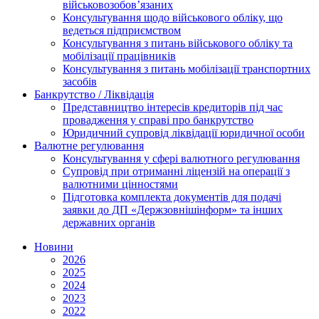
військовозобов’язаних
Консультування щодо військового обліку, що
ведеться підприємством
Консультування з питань військового обліку та
мобілізації працівників
Консультування з питань мобілізації транспортних
засобів
Банкрутство / Ліквідація
Представництво інтересів кредиторів під час
провадження у справі про банкрутство
Юридичний супровід ліквідації юридичної особи
Валютне регулювання
Консультування у сфері валютного регулювання
Супровід при отриманні ліцензій на операції з
валютними цінностями
Підготовка комплекта документів для подачі
заявки до ДП «Держзовнішінформ» та інших
державних органів
Новини
2026
2025
2024
2023
2022