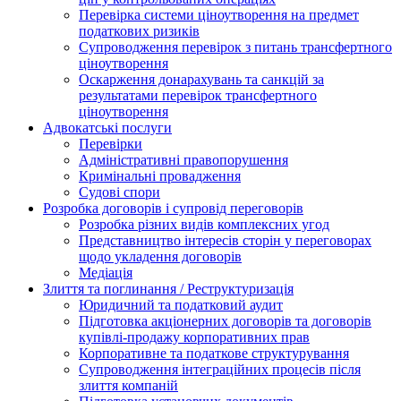
Перевірка системи ціноутворення на предмет
податкових ризиків
Супроводження перевірок з питань трансфертного
ціноутворення
Оскарження донарахувань та санкцій за
результатами перевірок трансфертного
ціноутворення
Адвокатські послуги
Перевірки
Адміністративні правопорушення
Кримінальні провадження
Судові спори
Розробка договорів і супровід переговорів
Розробка різних видів комплексних угод
Представництво інтересів сторін у переговорах
щодо укладення договорів
Медіація
Злиття та поглинання / Реструктуризація
Юридичний та податковий аудит
Підготовка акціонерних договорів та договорів
купівлі-продажу корпоративних прав
Корпоративне та податкове структурування
Супроводження інтеграційних процесів після
злиття компаній