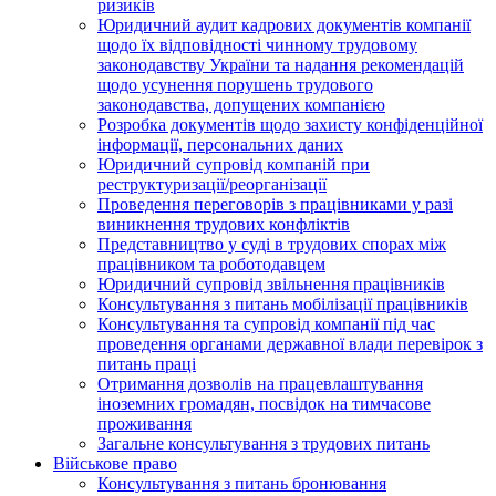
ризиків
Юридичний аудит кадрових документів компанії
щодо їх відповідності чинному трудовому
законодавству України та надання рекомендацій
щодо усунення порушень трудового
законодавства, допущених компанією
Розробка документів щодо захисту конфіденційної
інформації, персональних даних
Юридичний супровід компаній при
реструктуризації/реорганізації
Проведення переговорів з працівниками у разі
виникнення трудових конфліктів
Представництво у суді в трудових спорах між
працівником та роботодавцем
Юридичний супровід звільнення працівників
Консультування з питань мобілізації працівників
Консультування та супровід компанії під час
проведення органами державної влади перевірок з
питань праці
Отримання дозволів на працевлаштування
іноземних громадян, посвідок на тимчасове
проживання
Загальне консультування з трудових питань
Військове право
Консультування з питань бронювання