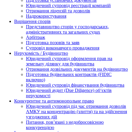
Підготовка установчих документів
Юридичний супровід реєстрації компаній
Отримання ліцензій та дозволів
Надрокористування
Вирішення спорів
Представництво сторін у господарських,
адміністративних та загальних судах
Арбітраж
Підготовка позовів та заяв
Супровід виконавчого провадження
Нерухомість / Будівництво
Юридичний супровід оформлення прав на
земельну ділянку для будівництва
Отримання дозвільних документів на будівництво
Підготовка будівельних контрактів (FIDIC
включно)
Юридичний супровід фінансування будівництва
Юридичний аудит (Due Diligence) об‘єктів
нерухомості
Конкурентне та антимонопольне право
Юридичний супровід під час отримання дозволів
АМКУ на концентрацію (злиття) та на здійснення
узгоджених дій
Питання, пов’язані з недобросовісною
конкуренцією