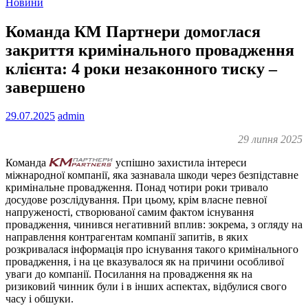
Новини
Команда КМ Партнери домоглася
закриття кримінального провадження
клієнта: 4 роки незаконного тиску –
завершено
29.07.2025
admin
29 липня 2025
Команда
успішно захистила інтереси
міжнародної компанії, яка зазнавала шкоди через безпідставне
кримінальне провадження. Понад чотири роки тривало
досудове розслідування. При цьому, крім власне певної
напруженості, створюваної самим фактом існування
провадження, чинився негативний вплив: зокрема, з огляду на
направлення контрагентам компанії запитів, в яких
розкривалася інформація про існування такого кримінального
провадження, і на це вказувалося як на причини особливої
уваги до компанії. Посилання на провадження як на
ризиковий чинник були і в інших аспектах, відбулися свого
часу і обшуки.