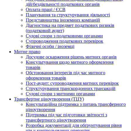
дій/бездіяльності податкових органів
Оплата праці / ЄСВ
Планування та структурування діяльності
Представництва іноземних компаній
Діагностика на предмет податкових ризиків
(податковий аудит)
Судові спори з податковими органами
Супроводження податкових перевірок
Фізичні особи / іноземці
Митне право
Досудове оскарження рішень митних органів
Консультування щодо митного оформлення
товарів
Обстоювання інтересів під час митного
оформлення товарів
Пост-аудит: супроводження митних перевірок
Структурування транскордонних транзакцій
Судові спори з митними органами
Трансфертне ціноутворення (ТЦУ)
Консультаційна підтримка з питань трансферного
ціноутворення
Підтримка під час підготовки звітності з
трансфертного ціноутворення
Розробка документації для обґрунтування рівня
цін у контрольованих операціях