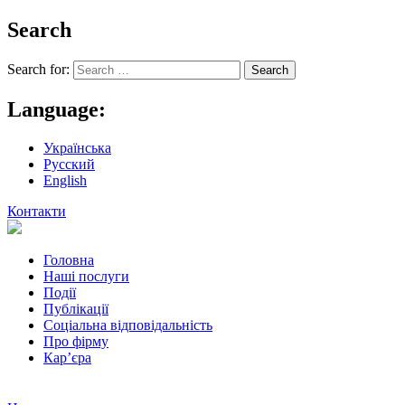
Search
Search for:
Language:
Українська
Русский
English
Контакти
Головна
Наші послуги
Події
Публікації
Соціальна відповідальність
Про фiрму
Кар’єра