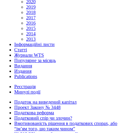
2020
2019
2018
2017
2016
2015
2014
2013
Інформаційні листи
Статті
Журнали WTS
Популярне за місяць
Видання
Издания
Publications
Реєстрація
Минулі події
Податок на виведений капітал
Проект Закону № 3448
Податкова реформа
Податковий спір чи злочин?
Вмотивованість рішення в податкових спорах, або
“ім’ям того, що таким чином”