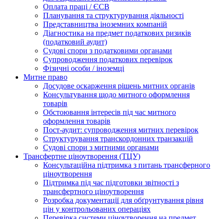
Оплата праці / ЄСВ
Планування та структурування діяльності
Представництва іноземних компаній
Діагностика на предмет податкових ризиків
(податковий аудит)
Судові спори з податковими органами
Супроводження податкових перевірок
Фізичні особи / іноземці
Митне право
Досудове оскарження рішень митних органів
Консультування щодо митного оформлення
товарів
Обстоювання інтересів під час митного
оформлення товарів
Пост-аудит: супроводження митних перевірок
Структурування транскордонних транзакцій
Судові спори з митними органами
Трансфертне ціноутворення (ТЦУ)
Консультаційна підтримка з питань трансферного
ціноутворення
Підтримка під час підготовки звітності з
трансфертного ціноутворення
Розробка документації для обґрунтування рівня
цін у контрольованих операціях
Перевірка системи ціноутворення на предмет