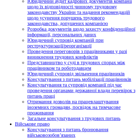
Юридичний аудит кадрових документів компанії
щодо їх відповідності чинному трудовому
законодавству України та надання рекомендацій
щодо усунення порушень трудового
законодавства, допущених компанією
Розробка документів щодо захисту конфіденційної
інформації, персональних даних
Юридичний супровід компаній при
реструктуризації/реорганізації
Проведення переговорів з працівниками у разі
виникнення трудових конфліктів
Представництво у суді в трудових спорах між
працівником та роботодавцем
Юридичний супровід звільнення працівників
Консультування з питань мобілізації працівників
Консультування та супровід компанії під час
проведення органами державної влади перевірок з
питань праці
Отримання дозволів на працевлаштування
іноземних громадян, посвідок на тимчасове
проживання
Загальне консультування з трудових питань
Військове право
Консультування з питань бронювання
військовозобов’язаних