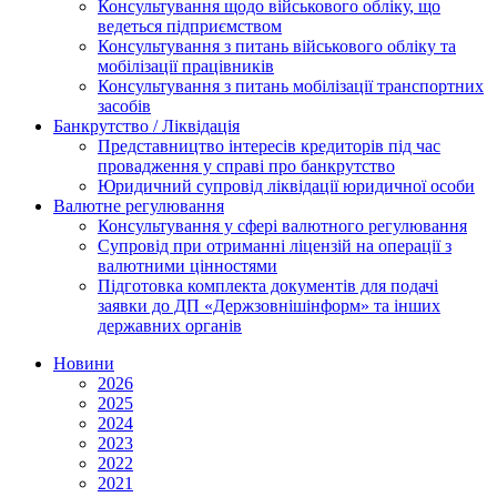
Консультування щодо військового обліку, що
ведеться підприємством
Консультування з питань військового обліку та
мобілізації працівників
Консультування з питань мобілізації транспортних
засобів
Банкрутство / Ліквідація
Представництво інтересів кредиторів під час
провадження у справі про банкрутство
Юридичний супровід ліквідації юридичної особи
Валютне регулювання
Консультування у сфері валютного регулювання
Супровід при отриманні ліцензій на операції з
валютними цінностями
Підготовка комплекта документів для подачі
заявки до ДП «Держзовнішінформ» та інших
державних органів
Новини
2026
2025
2024
2023
2022
2021