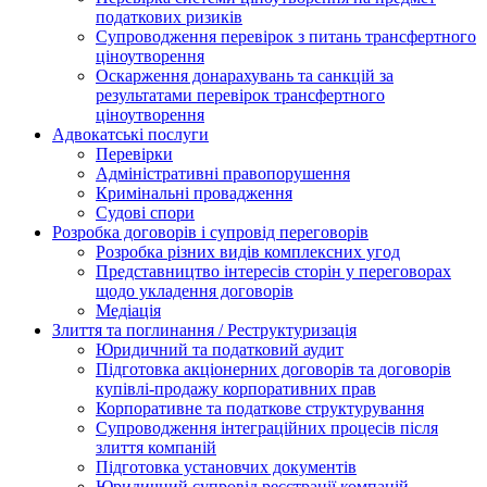
податкових ризиків
Супроводження перевірок з питань трансфертного
ціноутворення
Оскарження донарахувань та санкцій за
результатами перевірок трансфертного
ціноутворення
Адвокатські послуги
Перевірки
Адміністративні правопорушення
Кримінальні провадження
Судові спори
Розробка договорів і супровід переговорів
Розробка різних видів комплексних угод
Представництво інтересів сторін у переговорах
щодо укладення договорів
Медіація
Злиття та поглинання / Реструктуризація
Юридичний та податковий аудит
Підготовка акціонерних договорів та договорів
купівлі-продажу корпоративних прав
Корпоративне та податкове структурування
Супроводження інтеграційних процесів після
злиття компаній
Підготовка установчих документів
Юридичний супровід реєстрації компаній