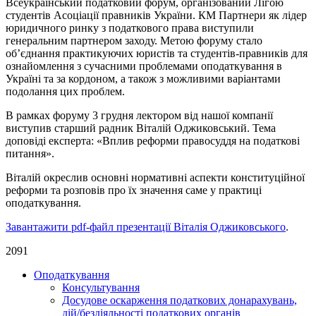
Всеукраїнський податковий форум, організований Лігою
студентів Асоціації правників України. КМ Партнери як лідер
юридичного ринку з податкового права виступили
генеральним партнером заходу. Метою форуму стало
об’єднання практикуючих юристів та студентів-правників для
ознайомлення з сучасними проблемами оподаткування в
Україні та за кордоном, а також з можливими варіантами
подолання цих проблем.
В рамках форуму 3 грудня лектором від нашої компанії
виступив старший радник Віталій Оджиковський. Тема
доповіді експерта: «Вплив реформи правосуддя на податкові
питання».
Віталій окреслив основні нормативні аспекти конституційної
реформи та розповів про їх значення саме у практиці
оподаткування.
Завантажити pdf-файл презентації Віталія Оджиковського
.
2091
Оподаткування
Консультування
Досудове оскарження податкових донарахувань,
дій/бездіяльності податкових органів