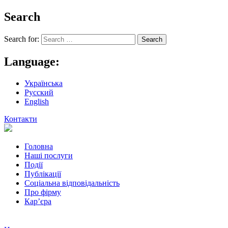
Search
Search for:
Language:
Українська
Русский
English
Контакти
Головна
Наші послуги
Події
Публікації
Соціальна відповідальність
Про фiрму
Кар’єра