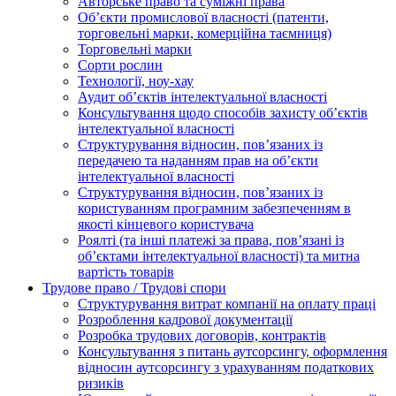
Авторське право та суміжні права
Oб’єкти промислової власності (патенти,
торговельні марки, комерційна таємниця)
Торговельні марки
Сорти рослин
Технології, ноу-хау
Аудит об’єктів інтелектуальної власності
Консультування щодо способів захисту об’єктів
інтелектуальної власності
Структурування відносин, пов’язаних із
передачею та наданням прав на об’єкти
інтелектуальної власності
Структурування відносин, пов’язаних із
користуванням програмним забезпеченням в
якості кінцевого користувача
Роялті (та інші платежі за права, пов’язані із
об’єктами інтелектуальної власності) та митна
вартість товарів
Трудове право / Трудові спори
Cтруктурування витрат компанії на оплату праці
Розроблення кадрової документації
Розробка трудових договорів, контрактів
Консультування з питань аутсорсингу, оформлення
відносин аутсорсингу з урахуванням податкових
ризиків