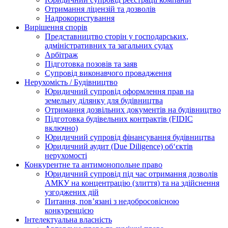
Отримання ліцензій та дозволів
Надрокористування
Вирішення спорів
Представництво сторін у господарських,
адміністративних та загальних судах
Арбітраж
Підготовка позовів та заяв
Супровід виконавчого провадження
Нерухомість / Будівництво
Юридичний супровід оформлення прав на
земельну ділянку для будівництва
Отримання дозвільних документів на будівництво
Підготовка будівельних контрактів (FIDIC
включно)
Юридичний супровід фінансування будівництва
Юридичний аудит (Due Diligence) об‘єктів
нерухомості
Конкурентне та антимонопольне право
Юридичний супровід під час отримання дозволів
АМКУ на концентрацію (злиття) та на здійснення
узгоджених дій
Питання, пов’язані з недобросовісною
конкуренцією
Інтелектуальна власність