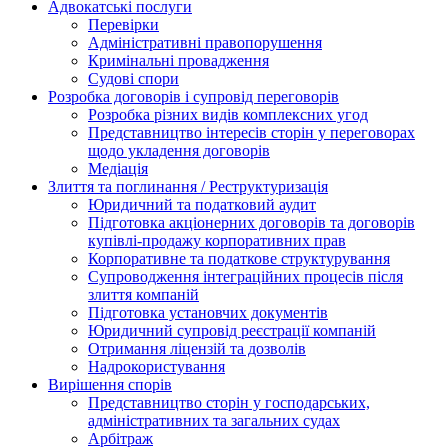
Адвокатські послуги
Перевірки
Адміністративні правопорушення
Кримінальні провадження
Судові спори
Розробка договорів і супровід переговорів
Розробка різних видів комплексних угод
Представництво інтересів сторін у переговорах
щодо укладення договорів
Медіація
Злиття та поглинання / Реструктуризація
Юридичний та податковий аудит
Підготовка акціонерних договорів та договорів
купівлі-продажу корпоративних прав
Корпоративне та податкове структурування
Супроводження інтеграційних процесів після
злиття компаній
Підготовка установчих документів
Юридичний супровід реєстрації компаній
Отримання ліцензій та дозволів
Надрокористування
Вирішення спорів
Представництво сторін у господарських,
адміністративних та загальних судах
Арбітраж