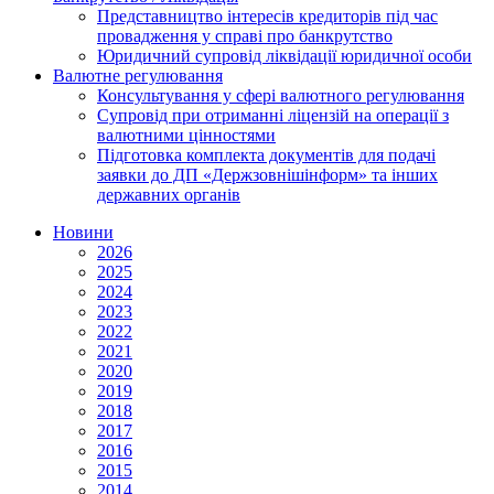
Представництво інтересів кредиторів під час
провадження у справі про банкрутство
Юридичний супровід ліквідації юридичної особи
Валютне регулювання
Консультування у сфері валютного регулювання
Супровід при отриманні ліцензій на операції з
валютними цінностями
Підготовка комплекта документів для подачі
заявки до ДП «Держзовнішінформ» та інших
державних органів
Новини
2026
2025
2024
2023
2022
2021
2020
2019
2018
2017
2016
2015
2014