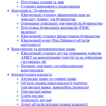
Підготовка позовів та заяв
Супровід виконавчого провадження
Нерухомість / Будівництво
Юридичний супровід оформлення прав на
земельну ділянку для будівництва
Отримання дозвільних документів на будівництво
Підготовка будівельних контрактів (FIDIC
включно)
Юридичний супровід фінансування будівництва
Юридичний аудит (Due Diligence) об‘єктів
нерухомості
Конкурентне та антимонопольне право
Юридичний супровід під час отримання дозволів
АМКУ на концентрацію (злиття) та на здійснення
узгоджених дій
Питання, пов’язані з недобросовісною
конкуренцією
Інтелектуальна власність
Авторське право та суміжні права
Oб’єкти промислової власності (патенти,
торговельні марки, комерційна таємниця)
Торговельні марки
Сорти рослин
Технології, ноу-хау
Аудит об’єктів інтелектуальної власності