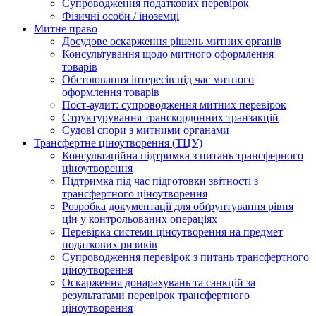
Супроводження податкових перевірок
Фізичні особи / іноземці
Митне право
Досудове оскарження рішень митних органів
Консультування щодо митного оформлення
товарів
Обстоювання інтересів під час митного
оформлення товарів
Пост-аудит: супроводження митних перевірок
Структурування транскордонних транзакцій
Судові спори з митними органами
Трансфертне ціноутворення (ТЦУ)
Консультаційна підтримка з питань трансферного
ціноутворення
Підтримка під час підготовки звітності з
трансфертного ціноутворення
Розробка документації для обґрунтування рівня
цін у контрольованих операціях
Перевірка системи ціноутворення на предмет
податкових ризиків
Супроводження перевірок з питань трансфертного
ціноутворення
Оскарження донарахувань та санкцій за
результатами перевірок трансфертного
ціноутворення