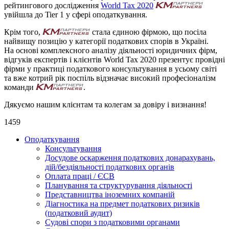
рейтингового дослідження
World Tax 2020
увійшла до Tier 1 у сфері оподаткування.
Крім того,
стала єдиною фірмою, що посіла
найвищу позицію у категорії податкових спорів в Україні.
На основі комплексного аналізу діяльності юридичних фірм,
відгуків експертів і клієнтів World Tax 2020 презентує провідні
фірми у практиці податкового консультування в усьому світі
та вже котрий рік поспіль відзначає високий професіоналізм
команди
.
Дякуємо нашим клієнтам та колегам за довіру і визнання!
1459
Оподаткування
Консультування
Досудове оскарження податкових донарахувань,
дій/бездіяльності податкових органів
Оплата праці / ЄСВ
Планування та структурування діяльності
Представництва іноземних компаній
Діагностика на предмет податкових ризиків
(податковий аудит)
Судові спори з податковими органами