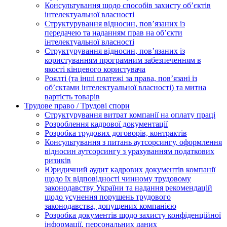
Консультування щодо способів захисту об’єктів
інтелектуальної власності
Структурування відносин, пов’язаних із
передачею та наданням прав на об’єкти
інтелектуальної власності
Структурування відносин, пов’язаних із
користуванням програмним забезпеченням в
якості кінцевого користувача
Роялті (та інші платежі за права, пов’язані із
об’єктами інтелектуальної власності) та митна
вартість товарів
Трудове право / Трудові спори
Cтруктурування витрат компанії на оплату праці
Розроблення кадрової документації
Розробка трудових договорів, контрактів
Консультування з питань аутсорсингу, оформлення
відносин аутсорсингу з урахуванням податкових
ризиків
Юридичний аудит кадрових документів компанії
щодо їх відповідності чинному трудовому
законодавству України та надання рекомендацій
щодо усунення порушень трудового
законодавства, допущених компанією
Розробка документів щодо захисту конфіденційної
інформації, персональних даних