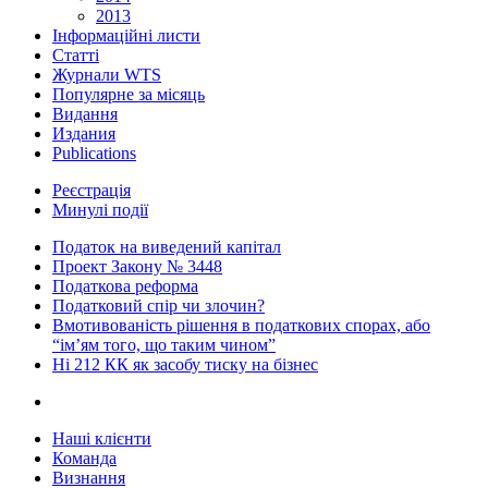
2013
Інформаційні листи
Статті
Журнали WTS
Популярне за місяць
Видання
Издания
Publications
Реєстрація
Минулі події
Податок на виведений капітал
Проект Закону № 3448
Податкова реформа
Податковий спір чи злочин?
Вмотивованість рішення в податкових спорах, або
“ім’ям того, що таким чином”
Ні 212 КК як засобу тиску на бізнес
Наші клієнти
Команда
Визнання