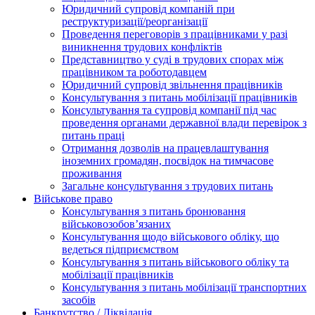
Юридичний супровід компаній при
реструктуризації/реорганізації
Проведення переговорів з працівниками у разі
виникнення трудових конфліктів
Представництво у суді в трудових спорах між
працівником та роботодавцем
Юридичний супровід звільнення працівників
Консультування з питань мобілізації працівників
Консультування та супровід компанії під час
проведення органами державної влади перевірок з
питань праці
Отримання дозволів на працевлаштування
іноземних громадян, посвідок на тимчасове
проживання
Загальне консультування з трудових питань
Військове право
Консультування з питань бронювання
військовозобов’язаних
Консультування щодо військового обліку, що
ведеться підприємством
Консультування з питань військового обліку та
мобілізації працівників
Консультування з питань мобілізації транспортних
засобів
Банкрутство / Ліквідація