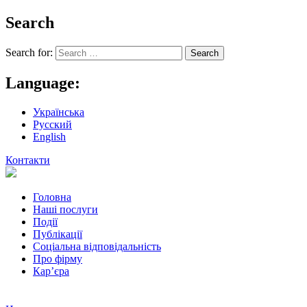
Search
Search for:
Language:
Українська
Русский
English
Контакти
Головна
Наші послуги
Події
Публікації
Соціальна відповідальність
Про фiрму
Кар’єра