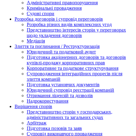
Адміністративні правопорушення
Кримінальні провадження
Судові спори
Розробка договорів і супровід переговорів
Розробка різних видів комплексних угод
Представництво інтересів сторін у переговорах
щодо укладення договорів
Медіація
Злиття та поглинання / Реструктуризація
Юридичний та податковий аудит
Підготовка акціонерних договорів та договорів
купівлі-продажу корпоративних прав
Корпоративне та податкове структурування
Супроводження інтеграційних процесів після
злиття компаній
Підготовка установчих документів
Юридичний супровід реєстрації компаній
Отримання ліцензій та дозволів
Надрокористування
Вирішення спорів
Представництво сторін у господарських,
адміністративних та загальних судах
Арбітраж
Підготовка позовів та заяв
Супровід виконавчого провадження