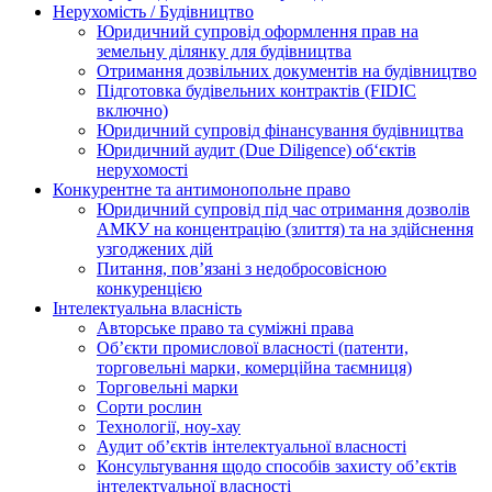
Нерухомість / Будівництво
Юридичний супровід оформлення прав на
земельну ділянку для будівництва
Отримання дозвільних документів на будівництво
Підготовка будівельних контрактів (FIDIC
включно)
Юридичний супровід фінансування будівництва
Юридичний аудит (Due Diligence) об‘єктів
нерухомості
Конкурентне та антимонопольне право
Юридичний супровід під час отримання дозволів
АМКУ на концентрацію (злиття) та на здійснення
узгоджених дій
Питання, пов’язані з недобросовісною
конкуренцією
Інтелектуальна власність
Авторське право та суміжні права
Oб’єкти промислової власності (патенти,
торговельні марки, комерційна таємниця)
Торговельні марки
Сорти рослин
Технології, ноу-хау
Аудит об’єктів інтелектуальної власності
Консультування щодо способів захисту об’єктів
інтелектуальної власності