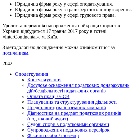
Юридична фірма року у сфері оподаткування.
Юридична фірма року з трансфертного ціноутворення.
Юридична фірма року у сфері трудового права.
Урочиста церемонія нагородження найкращих юристів
України відбудеться 17 травня 2017 року в готелі
«InterContinental», м. Київ.
З методологією дослідження можна ознайомитися за
посиланням
.
2042
Оподаткування
Консультування
Досудове оскарження податкових донарахувань,
дій/бездіяльності податкових органів
Оплата праці / ЄСВ
Планування та структурування діяльності
Представництва іноземних компаній
Діагностика на предмет податкових ризиків
(податковий аудит)
Судові спори з податковими органами
Супроводження податкових перевірок
Фізичні особи / іноземці