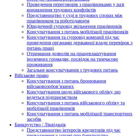
Проведення переговорів з працівниками у разі
виникнення трудових конфліктів
Представництво у суді в трудових спорах між
працівником та роботодавцем
Юридичний супровід звільнення працівників
Консультування з питань мобілізації працівників
Консультування та супровід компанії під час
проведення органами державної влади перевірок з
питань праці
Отримання дозволів на працевлаштування
іноземних громадян, посвідок на тимчасове
проживання
Загальне консультування з трудових питань
Військове право
Консультування з питань бронювання
військовозобов’язаних
Консультування щодо військового обліку, що
ведеться підприємством
Консультування з питань військового обліку та
мобілізації працівників
Консультування з питань мобілізації транспортних
засобів
Банкрутство / Ліквідація
Представництво інтересів кредиторів під час
провадження у справі про банкрутство