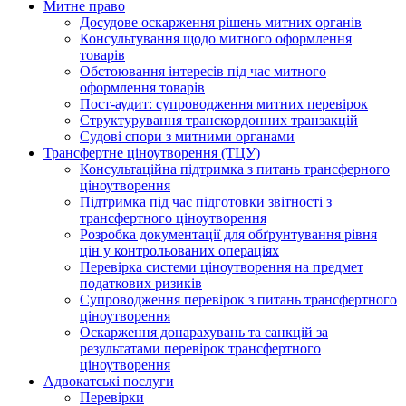
Митне право
Досудове оскарження рішень митних органів
Консультування щодо митного оформлення
товарів
Обстоювання інтересів під час митного
оформлення товарів
Пост-аудит: супроводження митних перевірок
Структурування транскордонних транзакцій
Судові спори з митними органами
Трансфертне ціноутворення (ТЦУ)
Консультаційна підтримка з питань трансферного
ціноутворення
Підтримка під час підготовки звітності з
трансфертного ціноутворення
Розробка документації для обґрунтування рівня
цін у контрольованих операціях
Перевірка системи ціноутворення на предмет
податкових ризиків
Супроводження перевірок з питань трансфертного
ціноутворення
Оскарження донарахувань та санкцій за
результатами перевірок трансфертного
ціноутворення
Адвокатські послуги
Перевірки