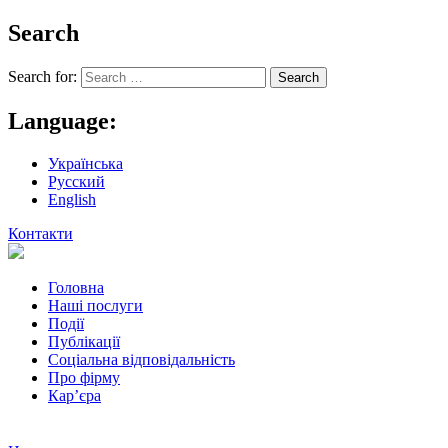
Search
Search for:
Language:
Українська
Русский
English
Контакти
Головна
Наші послуги
Події
Публікації
Соціальна відповідальність
Про фiрму
Кар’єра