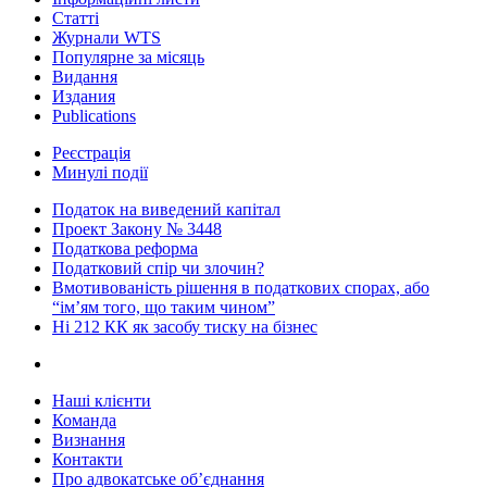
Статті
Журнали WTS
Популярне за місяць
Видання
Издания
Publications
Реєстрація
Минулі події
Податок на виведений капітал
Проект Закону № 3448
Податкова реформа
Податковий спір чи злочин?
Вмотивованість рішення в податкових спорах, або
“ім’ям того, що таким чином”
Ні 212 КК як засобу тиску на бізнес
Наші клієнти
Команда
Визнання
Контакти
Про адвокатське об’єднання