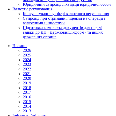
Юридичний супровід ліквідації юридичної особи
Валютне регулювання
Консультування у сфері валютного регулювання
Супровід при отриманні ліцензій на операції з
валютними цінностями
Підготовка комплекта документів для подачі
заявки до ДП «Держзовнішінформ» та інших
державних органів
Новини
2026
2025
2024
2023
2022
2021
2020
2019
2018
2017
2016
2015
2014
2013
Інформаційні листи