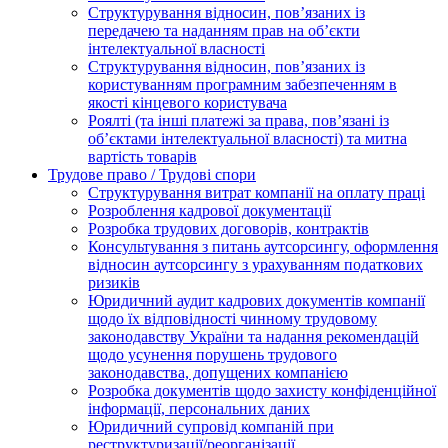
Структурування відносин, пов’язаних із
передачею та наданням прав на об’єкти
інтелектуальної власності
Структурування відносин, пов’язаних із
користуванням програмним забезпеченням в
якості кінцевого користувача
Роялті (та інші платежі за права, пов’язані із
об’єктами інтелектуальної власності) та митна
вартість товарів
Трудове право / Трудові спори
Cтруктурування витрат компанії на оплату праці
Розроблення кадрової документації
Розробка трудових договорів, контрактів
Консультування з питань аутсорсингу, оформлення
відносин аутсорсингу з урахуванням податкових
ризиків
Юридичний аудит кадрових документів компанії
щодо їх відповідності чинному трудовому
законодавству України та надання рекомендацій
щодо усунення порушень трудового
законодавства, допущених компанією
Розробка документів щодо захисту конфіденційної
інформації, персональних даних
Юридичний супровід компаній при
реструктуризації/реорганізації