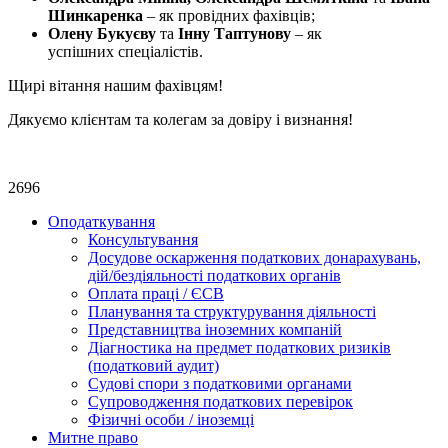
Шинкаренка
– як провідних фахівців;
Олену Букуєву
та
Інну Таптунову
– як
успішних спеціалістів.
Щирі вітання нашим фахівцям!
Дякуємо клієнтам та колегам за довіру і визнання!
2696
Оподаткування
Консультування
Досудове оскарження податкових донарахувань,
дій/бездіяльності податкових органів
Оплата праці / ЄСВ
Планування та структурування діяльності
Представництва іноземних компаній
Діагностика на предмет податкових ризиків
(податковий аудит)
Судові спори з податковими органами
Супроводження податкових перевірок
Фізичні особи / іноземці
Митне право