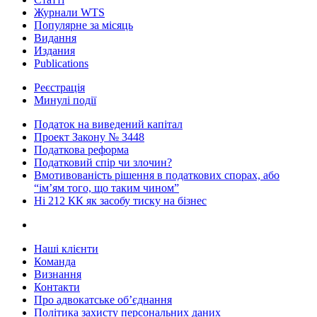
Журнали WTS
Популярне за місяць
Видання
Издания
Publications
Реєстрація
Минулі події
Податок на виведений капітал
Проект Закону № 3448
Податкова реформа
Податковий спір чи злочин?
Вмотивованість рішення в податкових спорах, або
“ім’ям того, що таким чином”
Ні 212 КК як засобу тиску на бізнес
Наші клієнти
Команда
Визнання
Контакти
Про адвокатське об’єднання
Політика захисту персональних даних