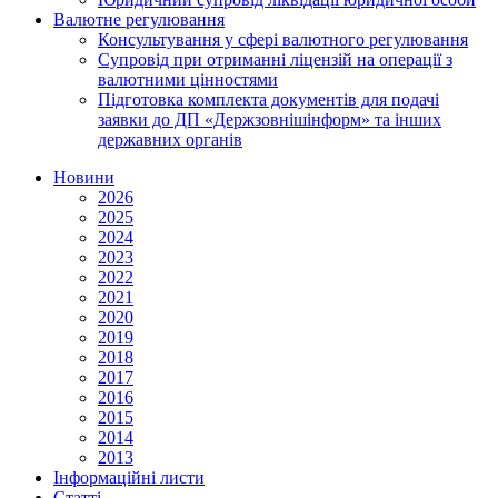
Валютне регулювання
Консультування у сфері валютного регулювання
Супровід при отриманні ліцензій на операції з
валютними цінностями
Підготовка комплекта документів для подачі
заявки до ДП «Держзовнішінформ» та інших
державних органів
Новини
2026
2025
2024
2023
2022
2021
2020
2019
2018
2017
2016
2015
2014
2013
Інформаційні листи
Статті