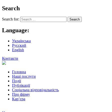
Search
Search for:
Language:
Українська
Русский
English
Контакти
Головна
Наші послуги
Події
Публікації
Соціальна відповідальність
Про фiрму
Кар’єра