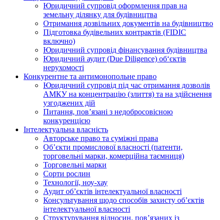
Юридичний супровід оформлення прав на
земельну ділянку для будівництва
Отримання дозвільних документів на будівництво
Підготовка будівельних контрактів (FIDIC
включно)
Юридичний супровід фінансування будівництва
Юридичний аудит (Due Diligence) об‘єктів
нерухомості
Конкурентне та антимонопольне право
Юридичний супровід під час отримання дозволів
АМКУ на концентрацію (злиття) та на здійснення
узгоджених дій
Питання, пов’язані з недобросовісною
конкуренцією
Інтелектуальна власність
Авторське право та суміжні права
Oб’єкти промислової власності (патенти,
торговельні марки, комерційна таємниця)
Торговельні марки
Сорти рослин
Технології, ноу-хау
Аудит об’єктів інтелектуальної власності
Консультування щодо способів захисту об’єктів
інтелектуальної власності
Структурування відносин, пов’язаних із