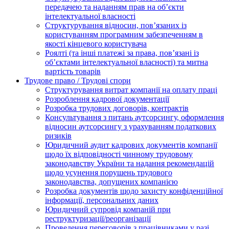
передачею та наданням прав на об’єкти
інтелектуальної власності
Структурування відносин, пов’язаних із
користуванням програмним забезпеченням в
якості кінцевого користувача
Роялті (та інші платежі за права, пов’язані із
об’єктами інтелектуальної власності) та митна
вартість товарів
Трудове право / Трудові спори
Cтруктурування витрат компанії на оплату праці
Розроблення кадрової документації
Розробка трудових договорів, контрактів
Консультування з питань аутсорсингу, оформлення
відносин аутсорсингу з урахуванням податкових
ризиків
Юридичний аудит кадрових документів компанії
щодо їх відповідності чинному трудовому
законодавству України та надання рекомендацій
щодо усунення порушень трудового
законодавства, допущених компанією
Розробка документів щодо захисту конфіденційної
інформації, персональних даних
Юридичний супровід компаній при
реструктуризації/реорганізації
Проведення переговорів з працівниками у разі