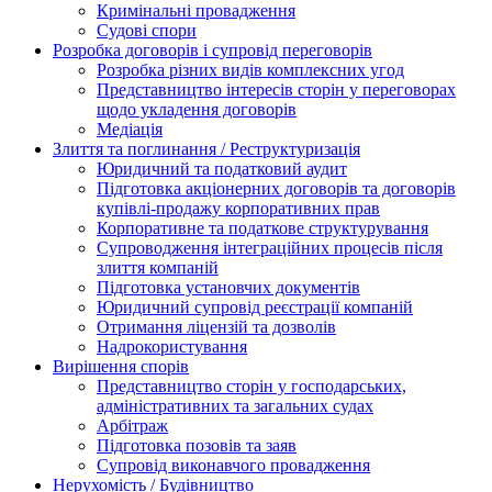
Кримінальні провадження
Судові спори
Розробка договорів і супровід переговорів
Розробка різних видів комплексних угод
Представництво інтересів сторін у переговорах
щодо укладення договорів
Медіація
Злиття та поглинання / Реструктуризація
Юридичний та податковий аудит
Підготовка акціонерних договорів та договорів
купівлі-продажу корпоративних прав
Корпоративне та податкове структурування
Супроводження інтеграційних процесів після
злиття компаній
Підготовка установчих документів
Юридичний супровід реєстрації компаній
Отримання ліцензій та дозволів
Надрокористування
Вирішення спорів
Представництво сторін у господарських,
адміністративних та загальних судах
Арбітраж
Підготовка позовів та заяв
Супровід виконавчого провадження
Нерухомість / Будівництво