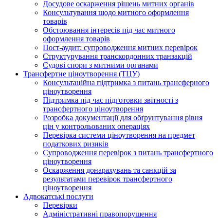
Досудове оскарження рішень митних органів
Консультування щодо митного оформлення
товарів
Обстоювання інтересів під час митного
оформлення товарів
Пост-аудит: супроводження митних перевірок
Структурування транскордонних транзакцій
Судові спори з митними органами
Трансфертне ціноутворення (ТЦУ)
Консультаційна підтримка з питань трансферного
ціноутворення
Підтримка під час підготовки звітності з
трансфертного ціноутворення
Розробка документації для обґрунтування рівня
цін у контрольованих операціях
Перевірка системи ціноутворення на предмет
податкових ризиків
Супроводження перевірок з питань трансфертного
ціноутворення
Оскарження донарахувань та санкцій за
результатами перевірок трансфертного
ціноутворення
Адвокатські послуги
Перевірки
Адміністративні правопорушення