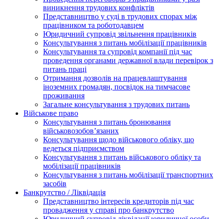
виникнення трудових конфліктів
Представництво у суді в трудових спорах між
працівником та роботодавцем
Юридичний супровід звільнення працівників
Консультування з питань мобілізації працівників
Консультування та супровід компанії під час
проведення органами державної влади перевірок з
питань праці
Отримання дозволів на працевлаштування
іноземних громадян, посвідок на тимчасове
проживання
Загальне консультування з трудових питань
Військове право
Консультування з питань бронювання
військовозобов’язаних
Консультування щодо військового обліку, що
ведеться підприємством
Консультування з питань військового обліку та
мобілізації працівників
Консультування з питань мобілізації транспортних
засобів
Банкрутство / Ліквідація
Представництво інтересів кредиторів під час
провадження у справі про банкрутство
Юридичний супровід ліквідації юридичної особи