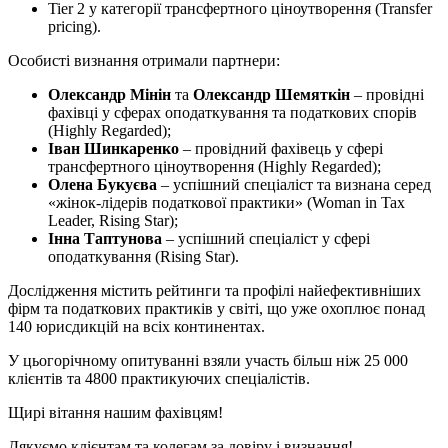
Tier 2 у категорії трансфертного ціноутворення (Transfer
pricing).
Особисті визнання отримали партнери:
Олександр Мінін
та
Олександр Шемяткін
– провідні
фахівці у сферах оподаткування та податкових спорів
(Highly Regarded);
Іван Шинкаренко
– провідний фахівець у сфері
трансфертного ціноутворення (Highly Regarded);
Олена Букуєва
– успішний спеціаліст та визнана серед
«жінок-лідерів податкової практики» (Woman in Tax
Leader, Rising Star);
Інна Таптунова
– успішний спеціаліст у сфері
оподаткування (Rising Star).
Дослідження містить рейтинги та профілі найефективніших
фірм та податкових практиків у світі, що уже охоплює понад
140 юрисдикцій на всіх континентах.
У цьогорічному опитуванні взяли участь більш ніж 25 000
клієнтів та 4800 практикуючих спеціалістів.
Щирі вітання нашим фахівцям!
Дякуємо клієнтам та колегам за довіру і визнання!