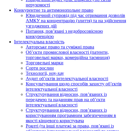
нерухомості
Конкурентне та антимонопольне право
Юридичний супровід під час отримання дозволів
АМКУ на концентрацію (злиття) та на здійснення
узгоджених дій
Питання, пов’язані з недобросовісною
конкуренцією
Інтелектуальна власність
Авторське право та суміжні права
Oб’єкти промислової власності (патенти,
торговельні марки, комерційна таємниця)
Торговельні марки
Сорти рослин
Технології, ноу-хау
Аудит об’єктів інтелектуальної власності
Консультування щодо способів захисту об’єктів
інтелектуальної власності
Структурування відносин, пов’язаних із
передачею та наданням прав на об’єкти
інтелектуальної власності
Структурування відносин, пов’язаних із
користуванням програмним забезпеченням в
якості кінцевого користувача
Роялті (та інші платежі за права, пов’язані із