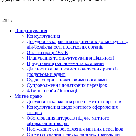
2845
Оподаткування
Консультування
Досудове оскарження податкових донарахувань,
дій/бездіяльності податкових органів
Оплата праці / ЄСВ
Планування та структурування діяльності
Представництва іноземних компаній
Діагностика на предмет податкових ризиків
(податковий аудит)
Судові спори з податковими органами
Супроводження податкових перевірок
Фізичні особи / іноземці
Митне право
Досудове оскарження рішень митних органів
Консультування щодо митного оформлення
товарів
Обстоювання інтересів під час митного
оформлення товарів
Пост-аудит: супроводження митних перевірок
Структурування транскордонних транзакцій