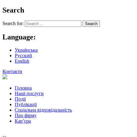
Search
Search for:
Language:
Українська
Русский
English
Контакти
Головна
Наші послуги
Події
Публікації
Соціальна відповідальність
Про фiрму
Кар’єра