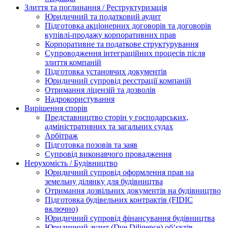
Злиття та поглинання / Реструктуризація
Юридичний та податковий аудит
Підготовка акціонерних договорів та договорів
купівлі-продажу корпоративних прав
Корпоративне та податкове структурування
Супроводження інтеграційних процесів після
злиття компаній
Підготовка установчих документів
Юридичний супровід реєстрації компаній
Отримання ліцензій та дозволів
Надрокористування
Вирішення спорів
Представництво сторін у господарських,
адміністративних та загальних судах
Арбітраж
Підготовка позовів та заяв
Супровід виконавчого провадження
Нерухомість / Будівництво
Юридичний супровід оформлення прав на
земельну ділянку для будівництва
Отримання дозвільних документів на будівництво
Підготовка будівельних контрактів (FIDIC
включно)
Юридичний супровід фінансування будівництва
Юридичний аудит (Due Diligence) об‘єктів