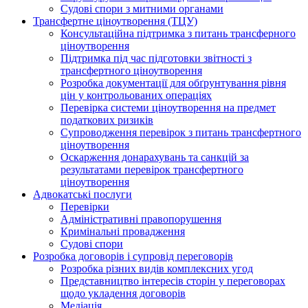
Судові спори з митними органами
Трансфертне ціноутворення (ТЦУ)
Консультаційна підтримка з питань трансферного
ціноутворення
Підтримка під час підготовки звітності з
трансфертного ціноутворення
Розробка документації для обґрунтування рівня
цін у контрольованих операціях
Перевірка системи ціноутворення на предмет
податкових ризиків
Супроводження перевірок з питань трансфертного
ціноутворення
Оскарження донарахувань та санкцій за
результатами перевірок трансфертного
ціноутворення
Адвокатські послуги
Перевірки
Адміністративні правопорушення
Кримінальні провадження
Судові спори
Розробка договорів і супровід переговорів
Розробка різних видів комплексних угод
Представництво інтересів сторін у переговорах
щодо укладення договорів
Медіація