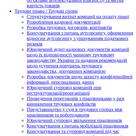
об’єктами інтелектуальної власності) та митна
вартість товарів
Трудове право / Трудові спори
Cтруктурування витрат компанії на оплату праці
Розроблення кадрової документації
Розробка трудових договорів, контрактів
Консультування з питань аутсорсингу, оформлення
відносин аутсорсингу з урахуванням податкових
ризиків
Юридичний аудит кадрових документів компанії
щодо їх відповідності чинному трудовому
законодавству України та надання рекомендацій
щодо усунення порушень трудового
законодавства, допущених компанією
Розробка документів щодо захисту конфіденційної
інформації, персональних даних
Юридичний супровід компаній при
реструктуризації/реорганізації
Проведення переговорів з працівниками у разі
виникнення трудових конфліктів
Представництво у суді в трудових спорах між
працівником та роботодавцем
Юридичний супровід звільнення працівників
Консультування з питань мобілізації працівників
Консультування та супровід компанії під час