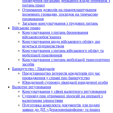
проведення органами державної влади перевірок з
питань праці
Отримання дозволів на працевлаштування
іноземних громадян, посвідок на тимчасове
проживання
Загальне консультування з трудових питань
Військове право
Консультування з питань бронювання
військовозобов’язаних
Консультування щодо військового обліку, що
ведеться підприємством
Консультування з питань військового обліку та
мобілізації працівників
Консультування з питань мобілізації транспортних
засобів
Банкрутство / Ліквідація
Представництво інтересів кредиторів під час
провадження у справі про банкрутство
Юридичний супровід ліквідації юридичної особи
Валютне регулювання
Консультування у сфері валютного регулювання
Супровід при отриманні ліцензій на операції з
валютними цінностями
Підготовка комплекта документів для подачі
заявки до ДП «Держзовнішінформ» та інших