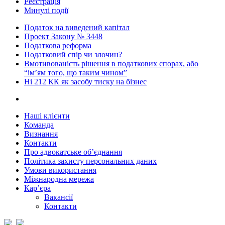
Реєстрація
Минулі події
Податок на виведений капітал
Проект Закону № 3448
Податкова реформа
Податковий спір чи злочин?
Вмотивованість рішення в податкових спорах, або
“ім’ям того, що таким чином”
Ні 212 КК як засобу тиску на бізнес
Наші клієнти
Команда
Визнання
Контакти
Про адвокатське об’єднання
Політика захисту персональних даних
Умови використання
Міжнародна мережа
Кар’єра
Вакансії
Контакти