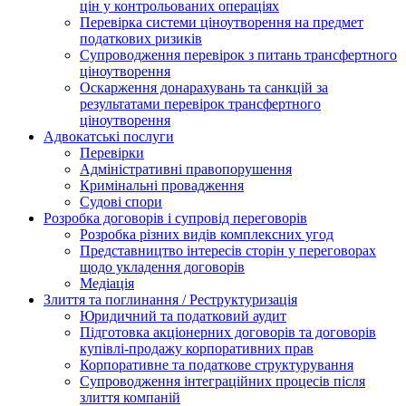
цін у контрольованих операціях
Перевірка системи ціноутворення на предмет
податкових ризиків
Супроводження перевірок з питань трансфертного
ціноутворення
Оскарження донарахувань та санкцій за
результатами перевірок трансфертного
ціноутворення
Адвокатські послуги
Перевірки
Адміністративні правопорушення
Кримінальні провадження
Судові спори
Розробка договорів і супровід переговорів
Розробка різних видів комплексних угод
Представництво інтересів сторін у переговорах
щодо укладення договорів
Медіація
Злиття та поглинання / Реструктуризація
Юридичний та податковий аудит
Підготовка акціонерних договорів та договорів
купівлі-продажу корпоративних прав
Корпоративне та податкове структурування
Супроводження інтеграційних процесів після
злиття компаній