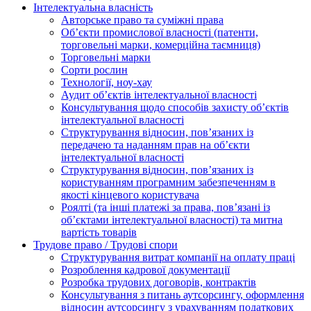
Інтелектуальна власність
Авторське право та суміжні права
Oб’єкти промислової власності (патенти,
торговельні марки, комерційна таємниця)
Торговельні марки
Сорти рослин
Технології, ноу-хау
Аудит об’єктів інтелектуальної власності
Консультування щодо способів захисту об’єктів
інтелектуальної власності
Структурування відносин, пов’язаних із
передачею та наданням прав на об’єкти
інтелектуальної власності
Структурування відносин, пов’язаних із
користуванням програмним забезпеченням в
якості кінцевого користувача
Роялті (та інші платежі за права, пов’язані із
об’єктами інтелектуальної власності) та митна
вартість товарів
Трудове право / Трудові спори
Cтруктурування витрат компанії на оплату праці
Розроблення кадрової документації
Розробка трудових договорів, контрактів
Консультування з питань аутсорсингу, оформлення
відносин аутсорсингу з урахуванням податкових