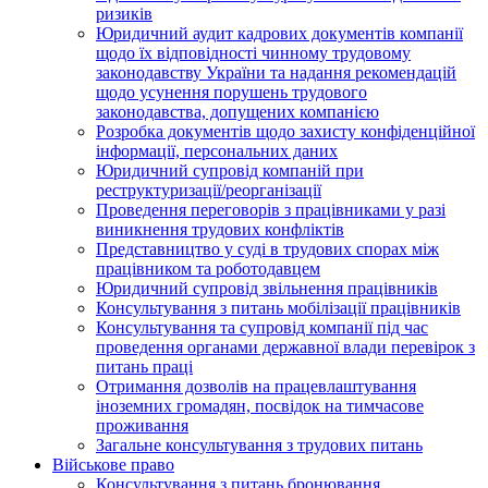
ризиків
Юридичний аудит кадрових документів компанії
щодо їх відповідності чинному трудовому
законодавству України та надання рекомендацій
щодо усунення порушень трудового
законодавства, допущених компанією
Розробка документів щодо захисту конфіденційної
інформації, персональних даних
Юридичний супровід компаній при
реструктуризації/реорганізації
Проведення переговорів з працівниками у разі
виникнення трудових конфліктів
Представництво у суді в трудових спорах між
працівником та роботодавцем
Юридичний супровід звільнення працівників
Консультування з питань мобілізації працівників
Консультування та супровід компанії під час
проведення органами державної влади перевірок з
питань праці
Отримання дозволів на працевлаштування
іноземних громадян, посвідок на тимчасове
проживання
Загальне консультування з трудових питань
Військове право
Консультування з питань бронювання