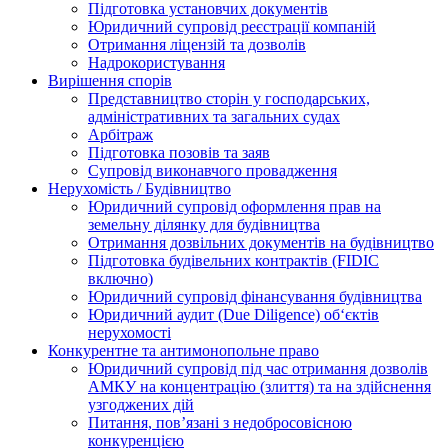
Підготовка установчих документів
Юридичний супровід реєстрації компаній
Отримання ліцензій та дозволів
Надрокористування
Вирішення спорів
Представництво сторін у господарських,
адміністративних та загальних судах
Арбітраж
Підготовка позовів та заяв
Супровід виконавчого провадження
Нерухомість / Будівництво
Юридичний супровід оформлення прав на
земельну ділянку для будівництва
Отримання дозвільних документів на будівництво
Підготовка будівельних контрактів (FIDIC
включно)
Юридичний супровід фінансування будівництва
Юридичний аудит (Due Diligence) об‘єктів
нерухомості
Конкурентне та антимонопольне право
Юридичний супровід під час отримання дозволів
АМКУ на концентрацію (злиття) та на здійснення
узгоджених дій
Питання, пов’язані з недобросовісною
конкуренцією