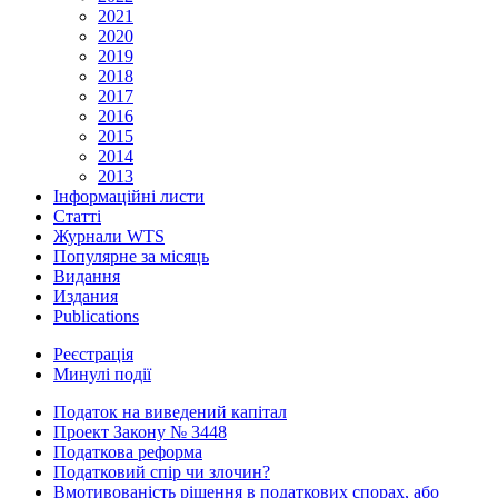
2021
2020
2019
2018
2017
2016
2015
2014
2013
Інформаційні листи
Статті
Журнали WTS
Популярне за місяць
Видання
Издания
Publications
Реєстрація
Минулі події
Податок на виведений капітал
Проект Закону № 3448
Податкова реформа
Податковий спір чи злочин?
Вмотивованість рішення в податкових спорах, або