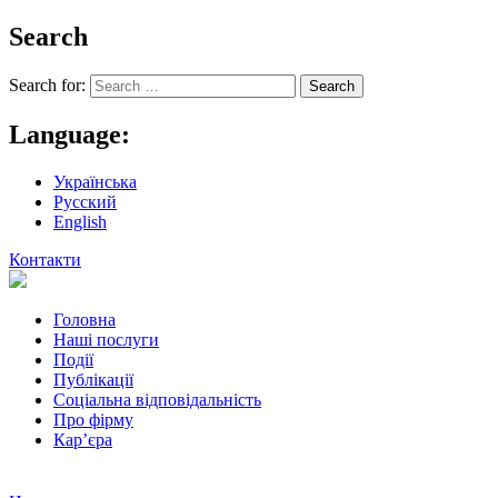
Search
Search for:
Language:
Українська
Русский
English
Контакти
Головна
Наші послуги
Події
Публікації
Соціальна відповідальність
Про фiрму
Кар’єра