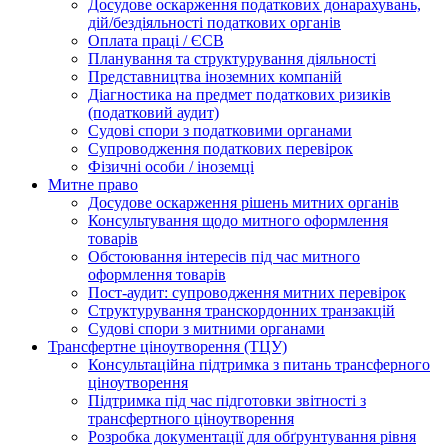
Досудове оскарження податкових донарахувань,
дій/бездіяльності податкових органів
Оплата праці / ЄСВ
Планування та структурування діяльності
Представництва іноземних компаній
Діагностика на предмет податкових ризиків
(податковий аудит)
Судові спори з податковими органами
Супроводження податкових перевірок
Фізичні особи / іноземці
Митне право
Досудове оскарження рішень митних органів
Консультування щодо митного оформлення
товарів
Обстоювання інтересів під час митного
оформлення товарів
Пост-аудит: супроводження митних перевірок
Структурування транскордонних транзакцій
Судові спори з митними органами
Трансфертне ціноутворення (ТЦУ)
Консультаційна підтримка з питань трансферного
ціноутворення
Підтримка під час підготовки звітності з
трансфертного ціноутворення
Розробка документації для обґрунтування рівня