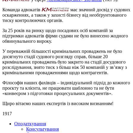
Команда адвокатів
має значний досвід у судових
оскарженнях, а також у захисті бізнесу від необґрунтованого
тиску контролюючих органів.
За 25 років на ринку щодо посадових осіб компаній за
підтримки адвокатів фірми судами не було винесено жодного
обвинувального вироку.
У переважній більшості кримінальних проваджень не було
досягнуто стадії судового розгляду справ, більше 20
кримінальних проваджень було закрито на стадії досудового
розслідування, знято тиск з більш ніж 50 компаній у зв’язку з
кримінальними провадженнями щодо контрагентів.
Філософія наших фахівців – індивідуальний підхід до кожного
проєкту та клієнта, не працювати шаблонно та не бути
«конвеєром з підготовки процесуальних документів».
Щиро вітаємо наших експертів із високим визнанням!
1917
Оподаткування
Консультування