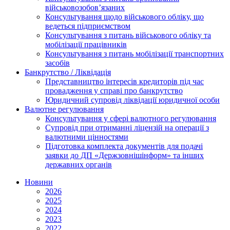
військовозобов’язаних
Консультування щодо військового обліку, що
ведеться підприємством
Консультування з питань військового обліку та
мобілізації працівників
Консультування з питань мобілізації транспортних
засобів
Банкрутство / Ліквідація
Представництво інтересів кредиторів під час
провадження у справі про банкрутство
Юридичний супровід ліквідації юридичної особи
Валютне регулювання
Консультування у сфері валютного регулювання
Супровід при отриманні ліцензій на операції з
валютними цінностями
Підготовка комплекта документів для подачі
заявки до ДП «Держзовнішінформ» та інших
державних органів
Новини
2026
2025
2024
2023
2022