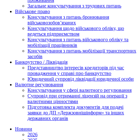
проживання
Загальне консультування з трудових питань
Військове право
Консультування з питань бронювання
військовозобов’язаних
Консультування щодо військового обліку, що
ведеться підприємством
Консультування з питань військового обліку та
мобілізації працівників
Консультування з питань мобілізації транспортних
засобів
Банкрутство / Ліквідація
Представництво інтересів кредиторів під час
провадження у справі про банкрутство
Юридичний супровід ліквідації юридичної особи
Валютне регулювання
Консультування у сфері валютного регулювання
Супровід при отриманні ліцензій на операції з
валютними цінностями
Підготовка комплекта документів для подачі
заявки до ДП «Держзовнішінформ» та інших
державних органів
Новини
2026