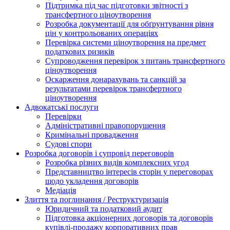
Підтримка під час підготовки звітності з
трансфертного ціноутворення
Розробка документації для обґрунтування рівня
цін у контрольованих операціях
Перевірка системи ціноутворення на предмет
податкових ризиків
Супроводження перевірок з питань трансфертного
ціноутворення
Оскарження донарахувань та санкцій за
результатами перевірок трансфертного
ціноутворення
Адвокатські послуги
Перевірки
Адміністративні правопорушення
Кримінальні провадження
Судові спори
Розробка договорів і супровід переговорів
Розробка різних видів комплексних угод
Представництво інтересів сторін у переговорах
щодо укладення договорів
Медіація
Злиття та поглинання / Реструктуризація
Юридичний та податковий аудит
Підготовка акціонерних договорів та договорів
купівлі-продажу корпоративних прав