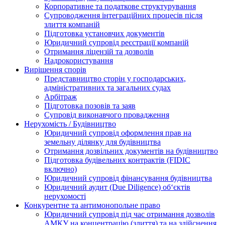
Корпоративне та податкове структурування
Супроводження інтеграційних процесів після
злиття компаній
Підготовка установчих документів
Юридичний супровід реєстрації компаній
Отримання ліцензій та дозволів
Надрокористування
Вирішення спорів
Представництво сторін у господарських,
адміністративних та загальних судах
Арбітраж
Підготовка позовів та заяв
Супровід виконавчого провадження
Нерухомість / Будівництво
Юридичний супровід оформлення прав на
земельну ділянку для будівництва
Отримання дозвільних документів на будівництво
Підготовка будівельних контрактів (FIDIC
включно)
Юридичний супровід фінансування будівництва
Юридичний аудит (Due Diligence) об‘єктів
нерухомості
Конкурентне та антимонопольне право
Юридичний супровід під час отримання дозволів
АМКУ на концентрацію (злиття) та на здійснення