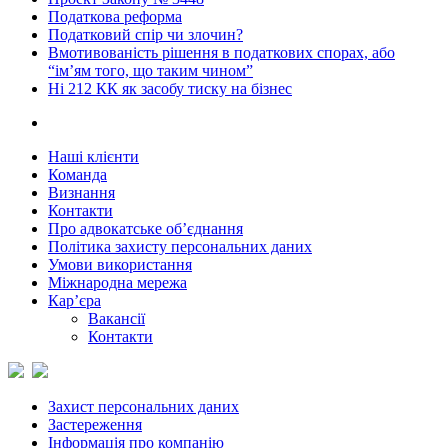
Податкова реформа
Податковий спір чи злочин?
Вмотивованість рішення в податкових спорах, або
“ім’ям того, що таким чином”
Ні 212 КК як засобу тиску на бізнес
Наші клієнти
Команда
Визнання
Контакти
Про адвокатське об’єднання
Політика захисту персональних даних
Умови використання
Міжнародна мережа
Кар’єра
Вакансії
Контакти
Захист персональних даних
Застереження
Інформація про компанію