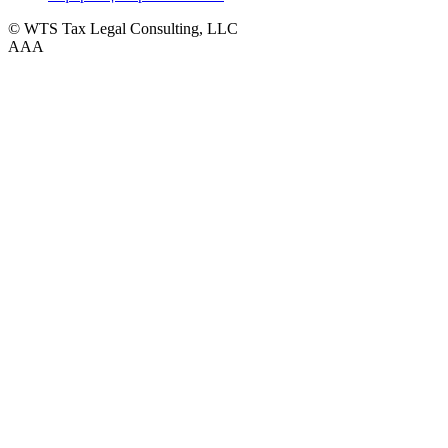
© WTS Tax Legal Consulting, LLC
A
A
A