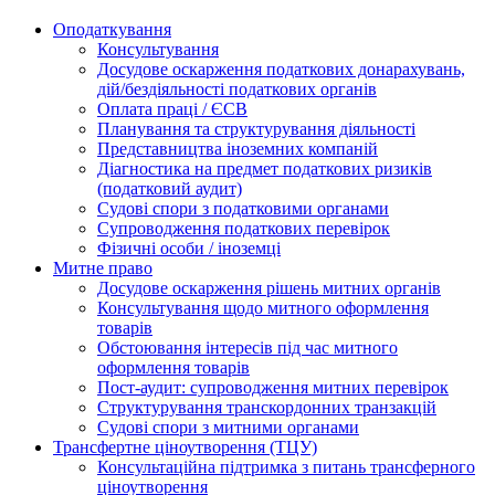
Оподаткування
Консультування
Досудове оскарження податкових донарахувань,
дій/бездіяльності податкових органів
Оплата праці / ЄСВ
Планування та структурування діяльності
Представництва іноземних компаній
Діагностика на предмет податкових ризиків
(податковий аудит)
Судові спори з податковими органами
Супроводження податкових перевірок
Фізичні особи / іноземці
Митне право
Досудове оскарження рішень митних органів
Консультування щодо митного оформлення
товарів
Обстоювання інтересів під час митного
оформлення товарів
Пост-аудит: супроводження митних перевірок
Структурування транскордонних транзакцій
Судові спори з митними органами
Трансфертне ціноутворення (ТЦУ)
Консультаційна підтримка з питань трансферного
ціноутворення