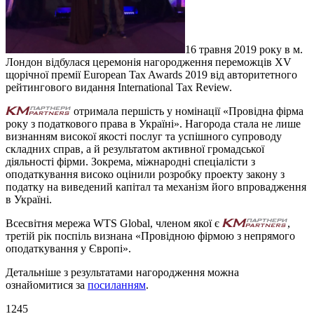
16 травня 2019 року в м.
Лондон відбулася церемонія нагородження переможців XV
щорічної премії European Tax Awards 2019 від авторитетного
рейтингового видання International Tax Review.
отримала першість у номінації «Провідна фірма
року з податкового права в Україні». Нагорода стала не лише
визнанням високої якості послуг та успішного супроводу
складних справ, а й результатом активної громадської
діяльності фірми. Зокрема, міжнародні спеціалісти з
оподаткування високо оцінили розробку проекту закону з
податку на виведений капітал та механізм його впровадження
в Україні.
Всесвітня мережа WTS Global, членом якої є
,
третій рік поспіль визнана «Провідною фірмою з непрямого
оподаткування у Європі».
Детальніше з результатами нагородження можна
ознайомитися за
посиланням
.
1245