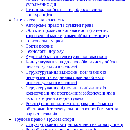
узгоджених дій
Питання, пов’язані з недобросовісною
конкуренцією
Інтелектуальна власність
Авторське право та суміжні права
Oб’єкти промислової власності (патенти,
торговельні марки, комерційна таємниця)
Торговельні марки
Сорти рослин
Технології, ноу-хау
Аудит об’єктів інтелектуальної власності
Консультування щодо способів захисту об’єктів
інтелектуальної власності
Структурування відносин, пов’язаних із
передачею та наданням прав на об’єкти
інтелектуальної власності
Структурування відносин, пов’язаних із
користуванням програмним забезпеченням в
якості кінцевого користувача
Роялті (та інші платежі за права, пов’язані із
об’єктами інтелектуальної власності) та митна
вартість товарів
Трудове право / Трудові спори
Cтруктурування витрат компанії на оплату праці
Розроблення кадрової документації