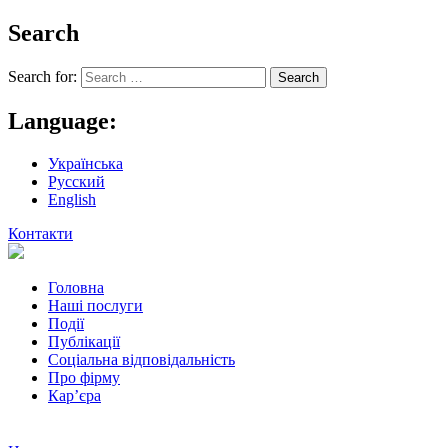
Search
Search for:
Language:
Українська
Русский
English
Контакти
Головна
Наші послуги
Події
Публікації
Соціальна відповідальність
Про фiрму
Кар’єра