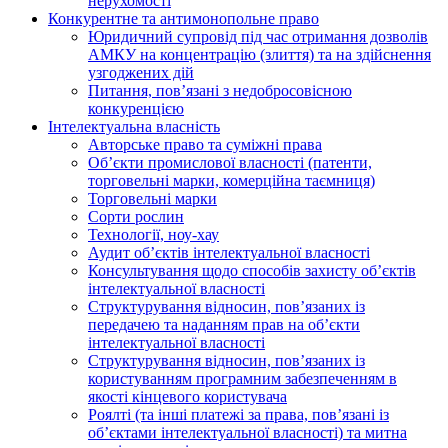
нерухомості
Конкурентне та антимонопольне право
Юридичний супровід під час отримання дозволів
АМКУ на концентрацію (злиття) та на здійснення
узгоджених дій
Питання, пов’язані з недобросовісною
конкуренцією
Інтелектуальна власність
Авторське право та суміжні права
Oб’єкти промислової власності (патенти,
торговельні марки, комерційна таємниця)
Торговельні марки
Сорти рослин
Технології, ноу-хау
Аудит об’єктів інтелектуальної власності
Консультування щодо способів захисту об’єктів
інтелектуальної власності
Структурування відносин, пов’язаних із
передачею та наданням прав на об’єкти
інтелектуальної власності
Структурування відносин, пов’язаних із
користуванням програмним забезпеченням в
якості кінцевого користувача
Роялті (та інші платежі за права, пов’язані із
об’єктами інтелектуальної власності) та митна