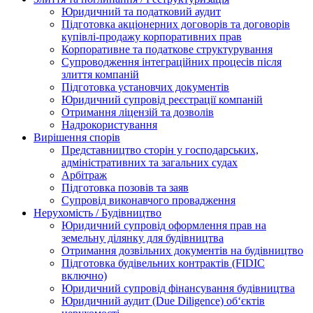
Юридичний та податковий аудит
Підготовка акціонерних договорів та договорів
купівлі-продажу корпоративних прав
Корпоративне та податкове структурування
Супроводження інтеграційних процесів після
злиття компаній
Підготовка установчих документів
Юридичний супровід реєстрації компаній
Отримання ліцензій та дозволів
Надрокористування
Вирішення спорів
Представництво сторін у господарських,
адміністративних та загальних судах
Арбітраж
Підготовка позовів та заяв
Супровід виконавчого провадження
Нерухомість / Будівництво
Юридичний супровід оформлення прав на
земельну ділянку для будівництва
Отримання дозвільних документів на будівництво
Підготовка будівельних контрактів (FIDIC
включно)
Юридичний супровід фінансування будівництва
Юридичний аудит (Due Diligence) об‘єктів