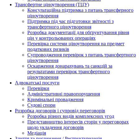
Трансфертне ціноутворення (ТЦУ)
Консультаційна підтримка з питань трансферного
ціноутворення
Підтримка під час підготовки звітності з
трансфертного ціноутворення
Розробка документації для обґрунтування рівня
цін у контрольованих операціях
Перевірка системи ціноутворення на предмет
податкових ризиків
Супроводження перевірок з питань трансфертного
ціноутворення
Оскарження донарахувань та санкцій за
результатами перевірок трансфертного
ціноутворення
Адвокатські послуги
Перевірки
Адміністративні правопорушення
Кримінальні провадження
Судові спори
Розробка договорів і супровід переговорів
Розробка різних видів комплексних угод
Представництво інтересів сторін у переговорах
щодо укладення договорів
Медіація
Злиття та поглинання / Реструктуризація