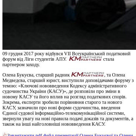
09 грудня 2017 року відбувся VII Всеукраїнський податковий
форум від Ліги студентів АПУ.
стала
партнером заходу.
Олена Букуєва, старший радник
, та Олена
Медведєва, старший юрист, виступили доповідачами форуму з
темою: «Ключові нововведення Кодексу адміністративного
судочинства України (КАСУ)», де розповіли про зміни в
новому КАСУ та його вплив на розгляд податкових спорів.
Зокрема, експерти зробили порівняння старого та нового
КАСУ, зазначили про нові форми судочинства, введення
Єдиної судової інформаційно-телекомунікаційної системи,
звернули увагу на нові правила подачі доказів та документів, а
також на інші найголовніші нововведення КАСУ.
Завантажити pdf-файл презентації Олени Букуєвої та Олени