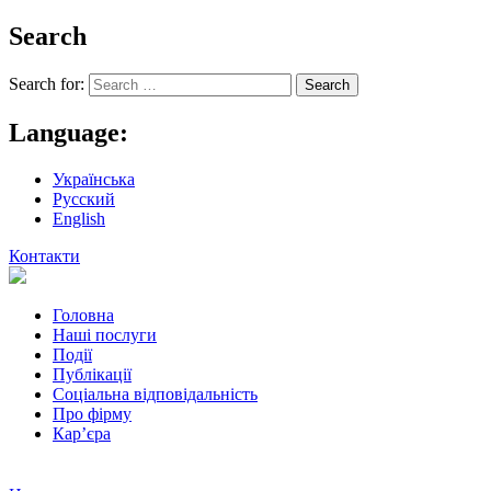
Search
Search for:
Language:
Українська
Русский
English
Контакти
Головна
Наші послуги
Події
Публікації
Соціальна відповідальність
Про фiрму
Кар’єра