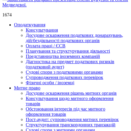
Медведєвої.
1674
Оподаткування
Консультування
Досудове оскарження податкових донарахувань,
дій/бездіяльності податкових органів
Оплата праці / ЄСВ
Планування та структурування діяльності
Представництва іноземних компаній
Діагностика на предмет податкових ризиків
(податковий аудит)
Судові спори з податковими органами
Супроводження податкових перевірок
Фізичні особи / іноземці
Митне право
Досудове оскарження рішень митних органів
Консультування щодо митного оформлення
товарів
Обстоювання інтересів під час митного
оформлення товарів
Пост-аудит: супроводження митних перевірок
Структурування транскордонних транзакцій
Судові спори з митними органами