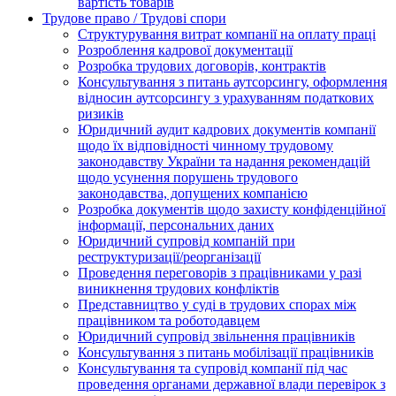
вартість товарів
Трудове право / Трудові спори
Cтруктурування витрат компанії на оплату праці
Розроблення кадрової документації
Розробка трудових договорів, контрактів
Консультування з питань аутсорсингу, оформлення
відносин аутсорсингу з урахуванням податкових
ризиків
Юридичний аудит кадрових документів компанії
щодо їх відповідності чинному трудовому
законодавству України та надання рекомендацій
щодо усунення порушень трудового
законодавства, допущених компанією
Розробка документів щодо захисту конфіденційної
інформації, персональних даних
Юридичний супровід компаній при
реструктуризації/реорганізації
Проведення переговорів з працівниками у разі
виникнення трудових конфліктів
Представництво у суді в трудових спорах між
працівником та роботодавцем
Юридичний супровід звільнення працівників
Консультування з питань мобілізації працівників
Консультування та супровід компанії під час
проведення органами державної влади перевірок з