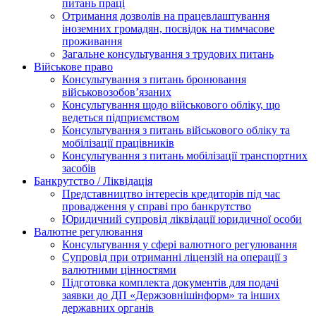
питань праці
Отримання дозволів на працевлаштування
іноземних громадян, посвідок на тимчасове
проживання
Загальне консультування з трудових питань
Військове право
Консультування з питань бронювання
військовозобов’язаних
Консультування щодо військового обліку, що
ведеться підприємством
Консультування з питань військового обліку та
мобілізації працівників
Консультування з питань мобілізації транспортних
засобів
Банкрутство / Ліквідація
Представництво інтересів кредиторів під час
провадження у справі про банкрутство
Юридичний супровід ліквідації юридичної особи
Валютне регулювання
Консультування у сфері валютного регулювання
Супровід при отриманні ліцензій на операції з
валютними цінностями
Підготовка комплекта документів для подачі
заявки до ДП «Держзовнішінформ» та інших
державних органів