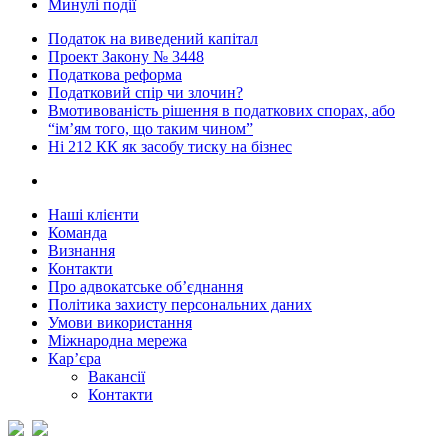
Минулі події
Податок на виведений капітал
Проект Закону № 3448
Податкова реформа
Податковий спір чи злочин?
Вмотивованість рішення в податкових спорах, або
“ім’ям того, що таким чином”
Ні 212 КК як засобу тиску на бізнес
Наші клієнти
Команда
Визнання
Контакти
Про адвокатське об’єднання
Політика захисту персональних даних
Умови використання
Міжнародна мережа
Кар’єра
Вакансії
Контакти