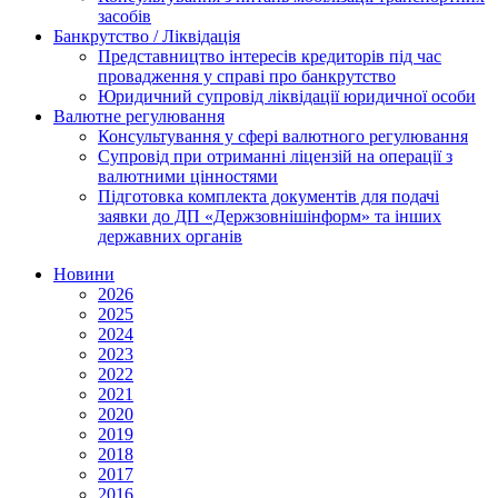
засобів
Банкрутство / Ліквідація
Представництво інтересів кредиторів під час
провадження у справі про банкрутство
Юридичний супровід ліквідації юридичної особи
Валютне регулювання
Консультування у сфері валютного регулювання
Супровід при отриманні ліцензій на операції з
валютними цінностями
Підготовка комплекта документів для подачі
заявки до ДП «Держзовнішінформ» та інших
державних органів
Новини
2026
2025
2024
2023
2022
2021
2020
2019
2018
2017
2016