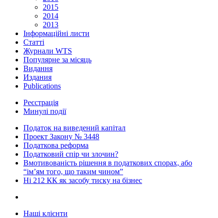
2015
2014
2013
Інформаційні листи
Статті
Журнали WTS
Популярне за місяць
Видання
Издания
Publications
Реєстрація
Минулі події
Податок на виведений капітал
Проект Закону № 3448
Податкова реформа
Податковий спір чи злочин?
Вмотивованість рішення в податкових спорах, або
“ім’ям того, що таким чином”
Ні 212 КК як засобу тиску на бізнес
Наші клієнти