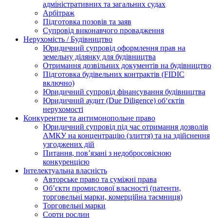
адміністративних та загальних судах
Арбітраж
Підготовка позовів та заяв
Супровід виконавчого провадження
Нерухомість / Будівництво
Юридичний супровід оформлення прав на
земельну ділянку для будівництва
Отримання дозвільних документів на будівництво
Підготовка будівельних контрактів (FIDIC
включно)
Юридичний супровід фінансування будівництва
Юридичний аудит (Due Diligence) об‘єктів
нерухомості
Конкурентне та антимонопольне право
Юридичний супровід під час отримання дозволів
АМКУ на концентрацію (злиття) та на здійснення
узгоджених дій
Питання, пов’язані з недобросовісною
конкуренцією
Інтелектуальна власність
Авторське право та суміжні права
Oб’єкти промислової власності (патенти,
торговельні марки, комерційна таємниця)
Торговельні марки
Сорти рослин