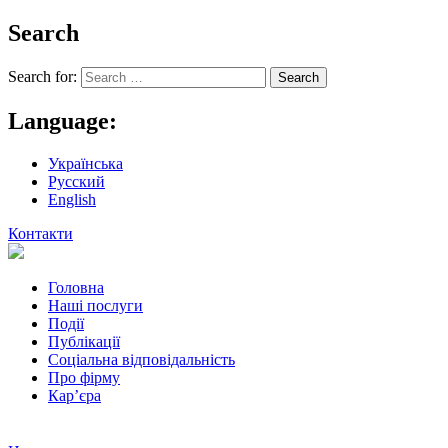
Search
Search for:
Language:
Українська
Русский
English
Контакти
Головна
Наші послуги
Події
Публікації
Соціальна відповідальність
Про фiрму
Кар’єра