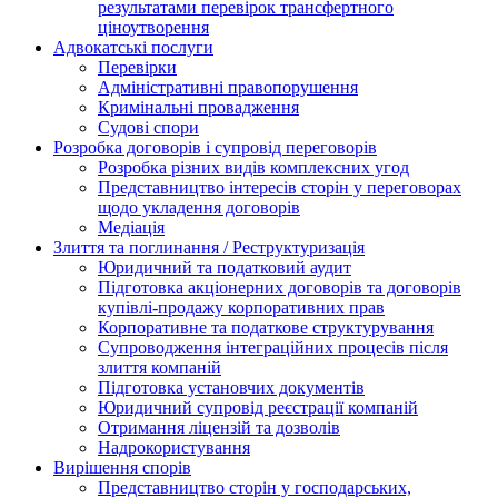
результатами перевірок трансфертного
ціноутворення
Адвокатські послуги
Перевірки
Адміністративні правопорушення
Кримінальні провадження
Судові спори
Розробка договорів і супровід переговорів
Розробка різних видів комплексних угод
Представництво інтересів сторін у переговорах
щодо укладення договорів
Медіація
Злиття та поглинання / Реструктуризація
Юридичний та податковий аудит
Підготовка акціонерних договорів та договорів
купівлі-продажу корпоративних прав
Корпоративне та податкове структурування
Супроводження інтеграційних процесів після
злиття компаній
Підготовка установчих документів
Юридичний супровід реєстрації компаній
Отримання ліцензій та дозволів
Надрокористування
Вирішення спорів
Представництво сторін у господарських,