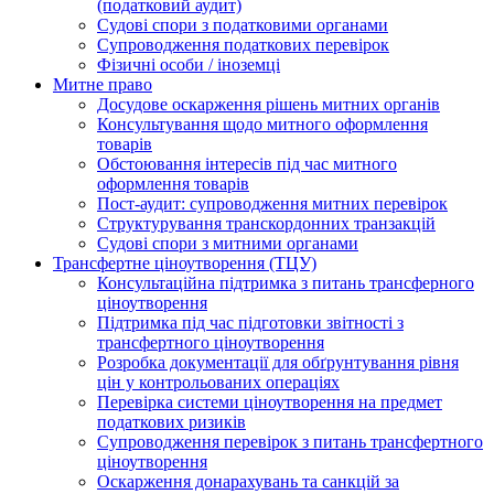
(податковий аудит)
Судові спори з податковими органами
Супроводження податкових перевірок
Фізичні особи / іноземці
Митне право
Досудове оскарження рішень митних органів
Консультування щодо митного оформлення
товарів
Обстоювання інтересів під час митного
оформлення товарів
Пост-аудит: супроводження митних перевірок
Структурування транскордонних транзакцій
Судові спори з митними органами
Трансфертне ціноутворення (ТЦУ)
Консультаційна підтримка з питань трансферного
ціноутворення
Підтримка під час підготовки звітності з
трансфертного ціноутворення
Розробка документації для обґрунтування рівня
цін у контрольованих операціях
Перевірка системи ціноутворення на предмет
податкових ризиків
Супроводження перевірок з питань трансфертного
ціноутворення
Оскарження донарахувань та санкцій за