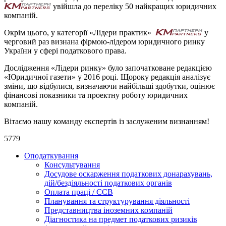
увійшла до переліку 50 найкращих юридичних
компаній.
Окрім цього, у категорії «Лідери практик»
у
черговий раз визнана фірмою-лідером юридичного ринку
України у сфері податкового права.
Дослідження «Лідери ринку» було започатковане редакцією
«Юридичної газети» у 2016 році. Щороку редакція аналізує
зміни, що відбулися, визначаючи найбільші здобутки, оцінює
фінансові показники та проектну роботу юридичних
компаній.
Вітаємо нашу команду експертів із заслуженим визнанням!
5779
Оподаткування
Консультування
Досудове оскарження податкових донарахувань,
дій/бездіяльності податкових органів
Оплата праці / ЄСВ
Планування та структурування діяльності
Представництва іноземних компаній
Діагностика на предмет податкових ризиків