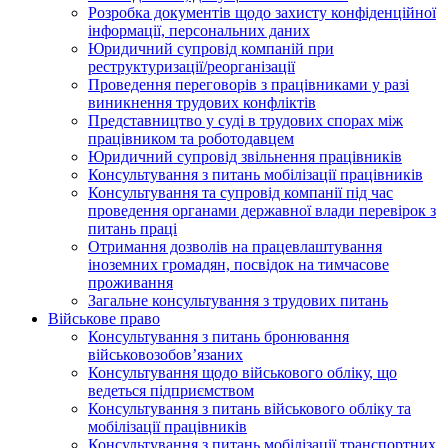
Розробка документів щодо захисту конфіденційної
інформації, персональних даних
Юридичний супровід компаній при
реструктуризації/реорганізації
Проведення переговорів з працівниками у разі
виникнення трудових конфліктів
Представництво у суді в трудових спорах між
працівником та роботодавцем
Юридичний супровід звільнення працівників
Консультування з питань мобілізації працівників
Консультування та супровід компанії під час
проведення органами державної влади перевірок з
питань праці
Отримання дозволів на працевлаштування
іноземних громадян, посвідок на тимчасове
проживання
Загальне консультування з трудових питань
Військове право
Консультування з питань бронювання
військовозобов’язаних
Консультування щодо військового обліку, що
ведеться підприємством
Консультування з питань військового обліку та
мобілізації працівників
Консультування з питань мобілізації транспортних