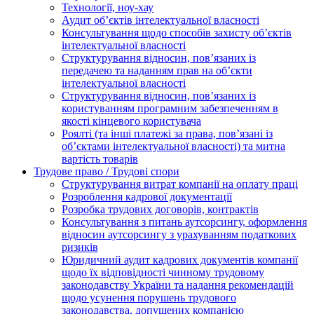
Технології, ноу-хау
Аудит об’єктів інтелектуальної власності
Консультування щодо способів захисту об’єктів
інтелектуальної власності
Структурування відносин, пов’язаних із
передачею та наданням прав на об’єкти
інтелектуальної власності
Структурування відносин, пов’язаних із
користуванням програмним забезпеченням в
якості кінцевого користувача
Роялті (та інші платежі за права, пов’язані із
об’єктами інтелектуальної власності) та митна
вартість товарів
Трудове право / Трудові спори
Cтруктурування витрат компанії на оплату праці
Розроблення кадрової документації
Розробка трудових договорів, контрактів
Консультування з питань аутсорсингу, оформлення
відносин аутсорсингу з урахуванням податкових
ризиків
Юридичний аудит кадрових документів компанії
щодо їх відповідності чинному трудовому
законодавству України та надання рекомендацій
щодо усунення порушень трудового
законодавства, допущених компанією