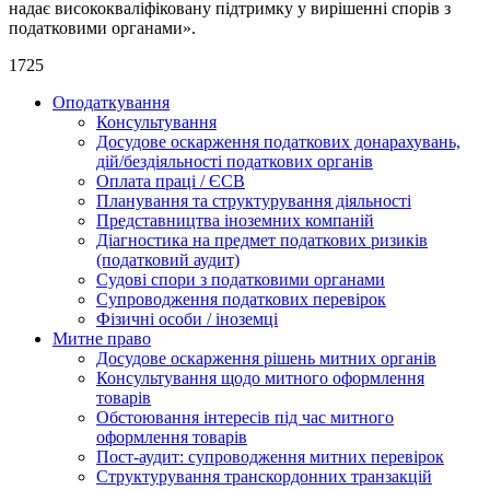
надає висококваліфіковану підтримку у вирішенні спорів з
податковими органами».
1725
Оподаткування
Консультування
Досудове оскарження податкових донарахувань,
дій/бездіяльності податкових органів
Оплата праці / ЄСВ
Планування та структурування діяльності
Представництва іноземних компаній
Діагностика на предмет податкових ризиків
(податковий аудит)
Судові спори з податковими органами
Супроводження податкових перевірок
Фізичні особи / іноземці
Митне право
Досудове оскарження рішень митних органів
Консультування щодо митного оформлення
товарів
Обстоювання інтересів під час митного
оформлення товарів
Пост-аудит: супроводження митних перевірок
Структурування транскордонних транзакцій