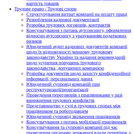
вартість товарів
Трудове право / Трудові спори
Cтруктурування витрат компанії на оплату праці
Розроблення кадрової документації
Розробка трудових договорів, контрактів
Консультування з питань аутсорсингу, оформлення
відносин аутсорсингу з урахуванням податкових
ризиків
Юридичний аудит кадрових документів компанії
щодо їх відповідності чинному трудовому
законодавству України та надання рекомендацій
щодо усунення порушень трудового
законодавства, допущених компанією
Розробка документів щодо захисту конфіденційної
інформації, персональних даних
Юридичний супровід компаній при
реструктуризації/реорганізації
Проведення переговорів з працівниками у разі
виникнення трудових конфліктів
Представництво у суді в трудових спорах між
працівником та роботодавцем
Юридичний супровід звільнення працівників
Консультування з питань мобілізації працівників
Консультування та супровід компанії під час
проведення органами державної влади перевірок з