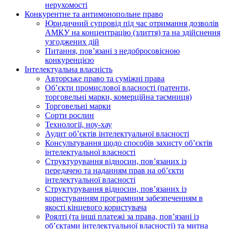
нерухомості
Конкурентне та антимонопольне право
Юридичний супровід під час отримання дозволів
АМКУ на концентрацію (злиття) та на здійснення
узгоджених дій
Питання, пов’язані з недобросовісною
конкуренцією
Інтелектуальна власність
Авторське право та суміжні права
Oб’єкти промислової власності (патенти,
торговельні марки, комерційна таємниця)
Торговельні марки
Сорти рослин
Технології, ноу-хау
Аудит об’єктів інтелектуальної власності
Консультування щодо способів захисту об’єктів
інтелектуальної власності
Структурування відносин, пов’язаних із
передачею та наданням прав на об’єкти
інтелектуальної власності
Структурування відносин, пов’язаних із
користуванням програмним забезпеченням в
якості кінцевого користувача
Роялті (та інші платежі за права, пов’язані із
об’єктами інтелектуальної власності) та митна