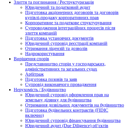
Злиття та поглинання / Реструктуризація
Юридичний та податковий аудит
Підготовка акціонерних договорів та договорів
купівлі-продажу корпоративних прав
Корпоративне та податкове структурування
Супроводження інтеграційних процесів після
злиття компаній
Підготовка установчих документів
Юридичний супровід реєстрації компаній
Отримання ліцензій та дозволів
Надрокористування
Вирішення спорів
Представництво сторін у господарських,
адміністративних та загальних судах
Арбітраж
Підготовка позовів та заяв
Супровід виконавчого провадження
Нерухомість / Будівництво
Юридичний супровід оформлення прав на
земельну ділянку для будівництва
Отримання дозвільних документів на будівництво
Підготовка будівельних контрактів (FIDIC
включно)
Юридичний супровід фінансування будівництва
Юридичний аудит (Due Diligence) об‘єктів