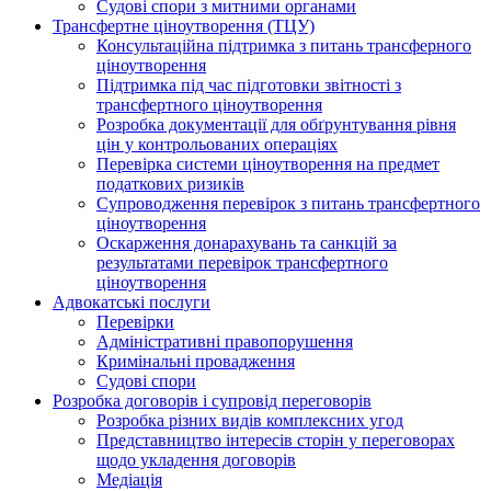
Судові спори з митними органами
Трансфертне ціноутворення (ТЦУ)
Консультаційна підтримка з питань трансферного
ціноутворення
Підтримка під час підготовки звітності з
трансфертного ціноутворення
Розробка документації для обґрунтування рівня
цін у контрольованих операціях
Перевірка системи ціноутворення на предмет
податкових ризиків
Супроводження перевірок з питань трансфертного
ціноутворення
Оскарження донарахувань та санкцій за
результатами перевірок трансфертного
ціноутворення
Адвокатські послуги
Перевірки
Адміністративні правопорушення
Кримінальні провадження
Судові спори
Розробка договорів і супровід переговорів
Розробка різних видів комплексних угод
Представництво інтересів сторін у переговорах
щодо укладення договорів
Медіація