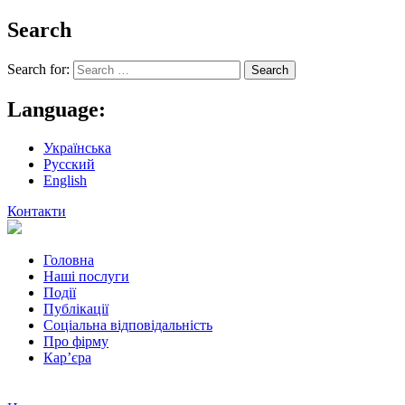
Search
Search for:
Language:
Українська
Русский
English
Контакти
Головна
Наші послуги
Події
Публікації
Соціальна відповідальність
Про фiрму
Кар’єра