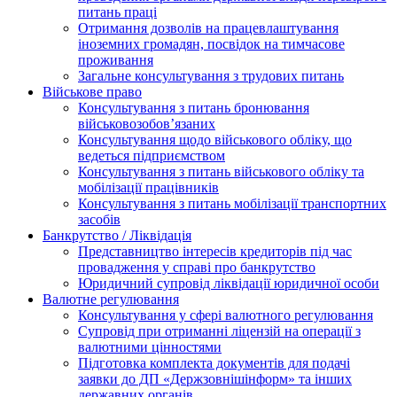
питань праці
Отримання дозволів на працевлаштування
іноземних громадян, посвідок на тимчасове
проживання
Загальне консультування з трудових питань
Військове право
Консультування з питань бронювання
військовозобов’язаних
Консультування щодо військового обліку, що
ведеться підприємством
Консультування з питань військового обліку та
мобілізації працівників
Консультування з питань мобілізації транспортних
засобів
Банкрутство / Ліквідація
Представництво інтересів кредиторів під час
провадження у справі про банкрутство
Юридичний супровід ліквідації юридичної особи
Валютне регулювання
Консультування у сфері валютного регулювання
Супровід при отриманні ліцензій на операції з
валютними цінностями
Підготовка комплекта документів для подачі
заявки до ДП «Держзовнішінформ» та інших
державних органів