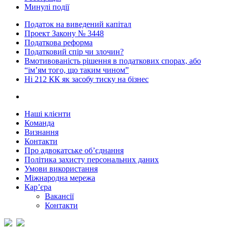
Минулі події
Податок на виведений капітал
Проект Закону № 3448
Податкова реформа
Податковий спір чи злочин?
Вмотивованість рішення в податкових спорах, або
“ім’ям того, що таким чином”
Ні 212 КК як засобу тиску на бізнес
Наші клієнти
Команда
Визнання
Контакти
Про адвокатське об’єднання
Політика захисту персональних даних
Умови використання
Міжнародна мережа
Кар’єра
Вакансії
Контакти