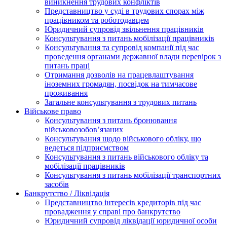
виникнення трудових конфліктів
Представництво у суді в трудових спорах між
працівником та роботодавцем
Юридичний супровід звільнення працівників
Консультування з питань мобілізації працівників
Консультування та супровід компанії під час
проведення органами державної влади перевірок з
питань праці
Отримання дозволів на працевлаштування
іноземних громадян, посвідок на тимчасове
проживання
Загальне консультування з трудових питань
Військове право
Консультування з питань бронювання
військовозобов’язаних
Консультування щодо військового обліку, що
ведеться підприємством
Консультування з питань військового обліку та
мобілізації працівників
Консультування з питань мобілізації транспортних
засобів
Банкрутство / Ліквідація
Представництво інтересів кредиторів під час
провадження у справі про банкрутство
Юридичний супровід ліквідації юридичної особи