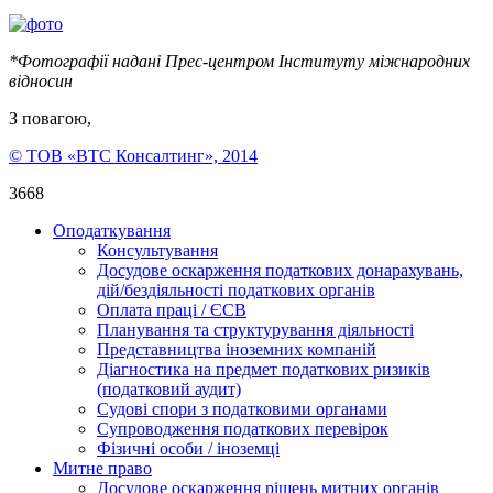
*Фотографії
надані Прес-центром Інституту міжнародних
відносин
З повагою,
© ТОВ «ВТС Консалтинг», 2014
3668
Оподаткування
Консультування
Досудове оскарження податкових донарахувань,
дій/бездіяльності податкових органів
Оплата праці / ЄСВ
Планування та структурування діяльності
Представництва іноземних компаній
Діагностика на предмет податкових ризиків
(податковий аудит)
Судові спори з податковими органами
Супроводження податкових перевірок
Фізичні особи / іноземці
Митне право
Досудове оскарження рішень митних органів