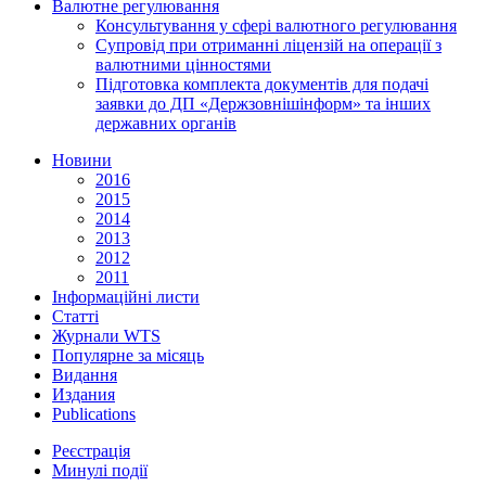
Валютне регулювання
Консультування у сфері валютного регулювання
Супровід при отриманні ліцензій на операції з
валютними цінностями
Підготовка комплекта документів для подачі
заявки до ДП «Держзовнішінформ» та інших
державних органів
Новини
2016
2015
2014
2013
2012
2011
Інформаційні листи
Статті
Журнали WTS
Популярне за місяць
Видання
Издания
Publications
Реєстрація
Минулі події