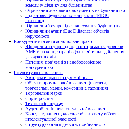
земельну ділянку для будівництва
Отримання дозвільних документів на будівництво
Підготовка будівельних контрактів (FIDIC
включно)
Юридичний супровід фінансування будівництва
Юридичний аудит (Due Diligence) об‘єктів
нерухомості
Конкурентне та антимонопольне право
Юридичний супровід під час отримання дозволів
АМКУ на концентрацію (злиття) та на здійснення
узгоджених дій
Питання, пов’язані з недобросовісною
конкуренцією
Інтелектуальна власність
Авторське право та суміжні права
Oб’єкти промислової власності (патенти,
торговельні марки, комерційна таємниця)
Торговельні марки
Сорти рослин
Технології, ноу-хау
Аудит об’єктів інтелектуальної власності
Консультування щодо способів захисту об’єктів
інтелектуальної власності
Структурування відносин, пов’язаних із