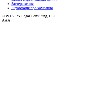
Застереження
Інформація про компанію
© WTS Tax Legal Consulting, LLC
A
A
A