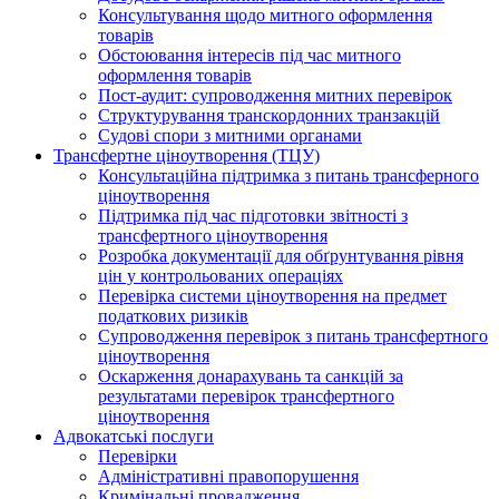
Консультування щодо митного оформлення
товарів
Обстоювання інтересів під час митного
оформлення товарів
Пост-аудит: супроводження митних перевірок
Структурування транскордонних транзакцій
Судові спори з митними органами
Трансфертне ціноутворення (ТЦУ)
Консультаційна підтримка з питань трансферного
ціноутворення
Підтримка під час підготовки звітності з
трансфертного ціноутворення
Розробка документації для обґрунтування рівня
цін у контрольованих операціях
Перевірка системи ціноутворення на предмет
податкових ризиків
Супроводження перевірок з питань трансфертного
ціноутворення
Оскарження донарахувань та санкцій за
результатами перевірок трансфертного
ціноутворення
Адвокатські послуги
Перевірки
Адміністративні правопорушення
Кримінальні провадження