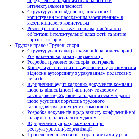
передачею та наданням прав на об’єкти
інтелектуальної власності
Структурування відносин, пов’язаних із
користуванням програмним забезпеченням в
якості кінцевого користувача
Роялті (та інші платежі за права, пов’язані із
об’єктами інтелектуальної власності) та митна
вартість товарів
Трудове право / Трудові спори
Cтруктурування витрат компанії на оплату праці
Розроблення кадрової документації
Розробка трудових договорів, контрактів
Консультування з питань аутсорсингу, оформлення
відносин аутсорсингу з урахуванням податкових
ризиків
Юридичний аудит кадрових документів компанії
щодо їх відповідності чинному трудовому
законодавству України та надання рекомендацій
щодо усунення порушень трудового
законодавства, допущених компанією
Розробка документів щодо захисту конфіденційної
інформації, персональних даних
Юридичний супровід компаній при
реструктуризації/реорганізації
Проведення переговорів з працівниками у разі