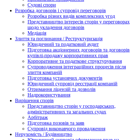
Судові спори
Розробка договорів і супровід переговорів
Розробка різних видів комплексних угод
Представництво інтересів сторін у переговорах
щодо укладення договорів
Медіація
Злиття та поглинання / Реструктуризація
Юридичний та податковий аудит
Підготовка акціонерних договорів та договорів
купівлі-продажу корпоративних прав
Корпоративне та податкове структурування
Супроводження інтеграційних процесів після
злиття компаній
Підготовка установчих документів
Юридичний супровід реєстрації компаній
Отримання ліцензій та дозволів
Надрокористування
Вирішення спорів
Представництво сторін у господарських,
адміністративних та загальних судах
Арбітраж
Підготовка позовів та заяв
Супровід виконавчого провадження
Нерухомість / Будівництво
Юридичний супровід оформлення прав на