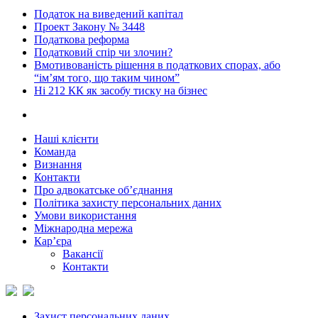
Податок на виведений капітал
Проект Закону № 3448
Податкова реформа
Податковий спір чи злочин?
Вмотивованість рішення в податкових спорах, або
“ім’ям того, що таким чином”
Ні 212 КК як засобу тиску на бізнес
Наші клієнти
Команда
Визнання
Контакти
Про адвокатське об’єднання
Політика захисту персональних даних
Умови використання
Міжнародна мережа
Кар’єра
Вакансії
Контакти
Захист персональних даних