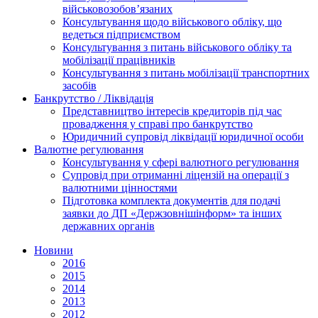
військовозобов’язаних
Консультування щодо військового обліку, що
ведеться підприємством
Консультування з питань військового обліку та
мобілізації працівників
Консультування з питань мобілізації транспортних
засобів
Банкрутство / Ліквідація
Представництво інтересів кредиторів під час
провадження у справі про банкрутство
Юридичний супровід ліквідації юридичної особи
Валютне регулювання
Консультування у сфері валютного регулювання
Супровід при отриманні ліцензій на операції з
валютними цінностями
Підготовка комплекта документів для подачі
заявки до ДП «Держзовнішінформ» та інших
державних органів
Новини
2016
2015
2014
2013
2012