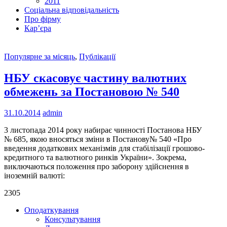
2011
Соціальна відповідальність
Про фiрму
Кар’єра
Популярне за місяць
,
Публікації
НБУ скасовує частину валютних
обмежень за Постановою № 540
31.10.2014
admin
3 листопада 2014 року набирає чинності Постанова НБУ
№ 685, якою вносяться зміни в Постанову№ 540 «Про
введення додаткових механізмів для стабілізації грошово-
кредитного та валютного ринків України». Зокрема,
виключаються положення про заборону здійснення в
іноземній валюті:
2305
Оподаткування
Консультування