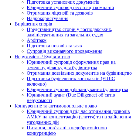
Підготовка установчих документів
Юридичний супровід реєстрації компаній
Отримання ліцензій та дозволів
Надрокористування
Вирішення спорів
Представництво сторін у господарських,
адміністративних та загальних судах
Арбітраж
Підготовка позовів та заяв
Супровід виконавчого провадження
Нерухомість / Будівництво
Юридичний супровід оформлення прав на
земельну ділянку для будівництва
Отримання дозвільних документів на будівництво
Підготовка будівельних контрактів (FIDIC
включно)
Юридичний супровід фінансування будівництва
Юридичний аудит (Due Diligence) об‘єктів
нерухомості
Конкурентне та антимонопольне право
Юридичний супровід під час отримання дозволів
АМКУ на концентрацію (злиття) та на здійснення
узгоджених дій
Питання, пов’язані з недобросовісною
конкуренцією