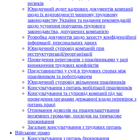
ризиків
Юридичний аудит кадрових документів компанії
щодо їх відповідності чинному трудовому
законодавству України та надання рекомендацій
щодо усунення порушень трудового
законодавства, допущених компанією
Розробка документів щодо захисту конфіденційної
інформації, персональних даних
Юридичний супровід компаній при
реструктуризації/реорганізації
Проведення переговорів з працівниками у разі
виникнення трудових конфліктів
Представництво у суді в трудових спорах між
працівником та роботодавцем
Юридичний супровід звільнення працівників
Консультування з питань мобілізації працівників
Консультування та супровід компанії під час
проведення органами державної влади перевірок з
питань праці
Отримання дозволів на працевлаштування
іноземних громадян, посвідок на тимчасове
проживання
Загальне консультування з трудових питань
Військове право
Консультування з питань бронювання