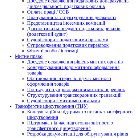
Досудове оскарження податкових донарахувань,
дій/бездіяльності податкових органів
Оплата праці / ЄСВ
Планування та структурування діяльності
Представництва іноземних компаній
Діагностика на предмет податкових ризиків
(податковий аудит)
Судові спори з податковими органами
Супроводження податкових перевірок
Фізичні особи / іноземці
Митне право
Досудове оскарження рішень митних органів
Консультування щодо митного оформлення
товарів
Обстоювання інтересів під час митного
оформлення товарів
Пост-аудит: супроводження митних перевірок
Структурування транскордонних транзакцій
Судові спори з митними органами
Трансфертне ціноутворення (ТЦУ)
Консультаційна підтримка з питань трансферного
ціноутворення
Підтримка під час підготовки звітності з
трансфертного ціноутворення
Розробка документації для обґрунтування рівня