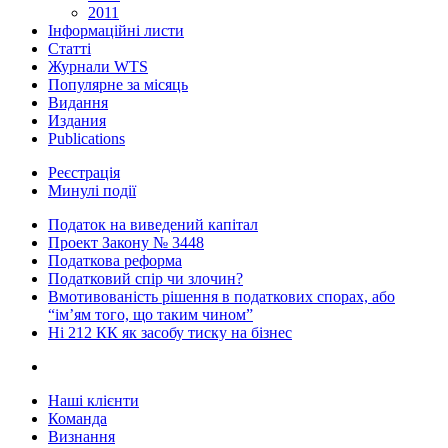
2011
Інформаційні листи
Статті
Журнали WTS
Популярне за місяць
Видання
Издания
Publications
Реєстрація
Минулі події
Податок на виведений капітал
Проект Закону № 3448
Податкова реформа
Податковий спір чи злочин?
Вмотивованість рішення в податкових спорах, або
“ім’ям того, що таким чином”
Ні 212 КК як засобу тиску на бізнес
Наші клієнти
Команда
Визнання