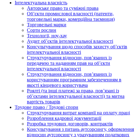
Інтелектуальна власність
Авторське право та суміжні права
Oб’єкти промислової власності (патенти,
торговельні марки, комерційна таємниця)
Торговельні марки
Сорти рослин
Технології, ноу-хау
Аудит об’єктів інтелектуальної власності
Консультування щодо способів захисту об’єктів
інтелектуальної власності
Структурування відносин, пов’язаних із
передачею та наданням прав на об’єкти
інтелектуальної власності
Структурування відносин, пов’язаних із
користуванням програмним забезпеченням в
якості кінцевого користувача
Роялті (та інші платежі за права, пов’язані із
об’єктами інтелектуальної власності) та митна
вартість товарів
Трудове право / Трудові спори
Cтруктурування витрат компанії на оплату праці
Розроблення кадрової документації
Розробка трудових договорів, контрактів
Консультування з питань аутсорсингу, оформлення
відносин аутсорсингу з урахуванням податкових