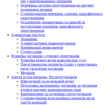
цін у контрольованих операціях
Перевірка системи ціноутворення на предмет
податкових ризиків
Супроводження перевірок з питань трансфертного
ціноутворення
Оскарження донарахувань та санкцій за
результатами перевірок трансфертного
ціноутворення
Адвокатські послуги
Перевірки
Адміністративні правопорушення
Кримінальні провадження
Судові спори
Розробка договорів і супровід переговорів
Розробка різних видів комплексних угод
Представництво інтересів сторін у переговорах
щодо укладення договорів
Медіація
Злиття та поглинання / Реструктуризація
Юридичний та податковий аудит
Підготовка акціонерних договорів та договорів
купівлі-продажу корпоративних прав
Корпоративне та податкове структурування
Супроводження інтеграційних процесів після
злиття компаній