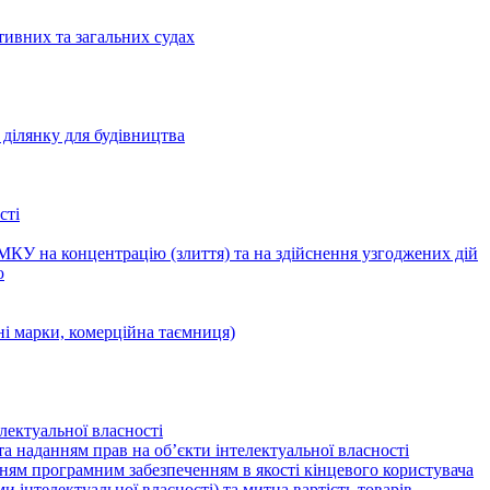
тивних та загальних судах
ділянку для будівництва
сті
КУ на концентрацію (злиття) та на здійснення узгоджених дій
ю
ні марки, комерційна таємниця)
лектуальної власності
а наданням прав на об’єкти інтелектуальної власності
ням програмним забезпеченням в якості кінцевого користувача
ами інтелектуальної власності) та митна вартість товарів