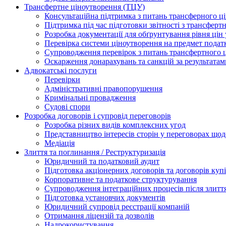
Трансфертне ціноутворення (ТЦУ)
Консультаційна підтримка з питань трансферного ц
Підтримка під час підготовки звітності з трансферт
Розробка документації для обґрунтування рівня цін
Перевірка системи ціноутворення на предмет подат
Супроводження перевірок з питань трансфертного 
Оскарження донарахувань та санкцій за результата
Адвокатські послуги
Перевірки
Адміністративні правопорушення
Кримінальні провадження
Судові спори
Розробка договорів і супровід переговорів
Розробка різних видів комплексних угод
Представництво інтересів сторін у переговорах щод
Медіація
Злиття та поглинання / Реструктуризація
Юридичний та податковий аудит
Підготовка акціонерних договорів та договорів ку
Корпоративне та податкове структурування
Супроводження інтеграційних процесів після злитт
Підготовка установчих документів
Юридичний супровід реєстрації компаній
Отримання ліцензій та дозволів
Надрокористування