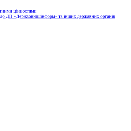
лютними цінностями
и до ДП «Держзовнішінформ» та інших державних органів