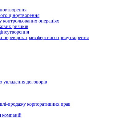
іноутворення
ного ціноутворення
 у контрольованих операціях
кових ризиків
ціноутворення
ми перевірок трансфертного ціноутворення
о укладення договорів
півлі-продажу корпоративних прав
я компаній