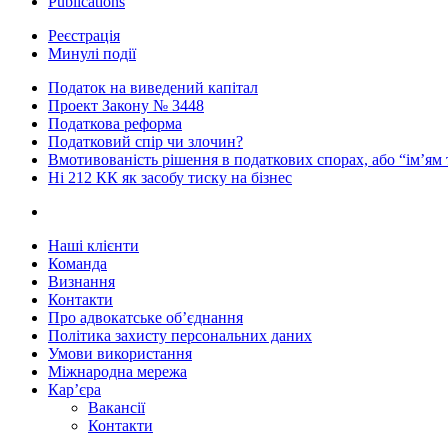
Publications
Реєстрація
Минулі події
Податок на виведений капітал
Проект Закону № 3448
Податкова реформа
Податковий спір чи злочин?
Вмотивованість рішення в податкових спорах, або “ім’ям
Ні 212 КК як засобу тиску на бізнес
Наші клієнти
Команда
Визнання
Контакти
Про адвокатське об’єднання
Політика захисту персональних даних
Умови використання
Міжнародна мережа
Кар’єра
Вакансії
Контакти