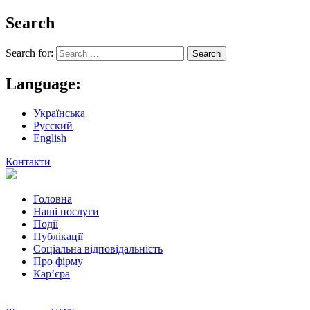
Search
Search for:
Language:
Українська
Русский
English
Контакти
Головна
Наші послуги
Події
Публікації
Соціальна відповідальність
Про фiрму
Кар’єра