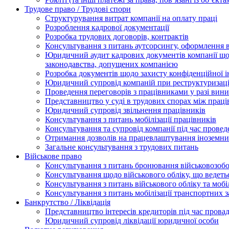
Трудове право / Трудові спори
Cтруктурування витрат компанії на оплату праці
Розроблення кадрової документації
Розробка трудових договорів, контрактів
Консультування з питань аутсорсингу, оформлення 
Юридичний аудит кадрових документів компанії щод
законодавства, допущених компанією
Розробка документів щодо захисту конфіденційної 
Юридичний супровід компаній при реструктуризації
Проведення переговорів з працівниками у разі вин
Представництво у суді в трудових спорах між прац
Юридичний супровід звільнення працівників
Консультування з питань мобілізації працівників
Консультування та супровід компанії під час прове
Отримання дозволів на працевлаштування іноземни
Загальне консультування з трудових питань
Військове право
Консультування з питань бронювання військовозобо
Консультування щодо військового обліку, що ведет
Консультування з питань військового обліку та мобіл
Консультування з питань мобілізації транспортних з
Банкрутство / Ліквідація
Представництво інтересів кредиторів під час прова
Юридичний супровід ліквідації юридичної особи