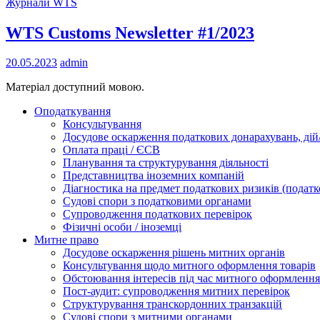
Журнали WTS
WTS Customs Newsletter #1/2023
20.05.2023
admin
Матеріал доступний мовою.
Оподаткування
Консультування
Досудове оскарження податкових донарахувань, дій/
Оплата праці / ЄСВ
Планування та структурування діяльності
Представництва іноземних компаній
Діагностика на предмет податкових ризиків (податк
Судові спори з податковими органами
Супроводження податкових перевірок
Фізичні особи / іноземці
Митне право
Досудове оскарження рішень митних органів
Консультування щодо митного оформлення товарів
Обстоювання інтересів під час митного оформлення
Пост-аудит: супроводження митних перевірок
Структурування транскордонних транзакцій
Судові спори з митними органами