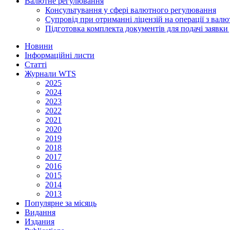
Валютне регулювання
Консультування у сфері валютного регулювання
Супровід при отриманні ліцензій на операції з ва
Підготовка комплекта документів для подачі заявк
Новини
Інформаційні листи
Статті
Журнали WTS
2025
2024
2023
2022
2021
2020
2019
2018
2017
2016
2015
2014
2013
Популярне за місяць
Видання
Издания