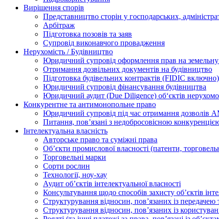
Вирішення спорів
Представництво сторін у господарських, адміністра
Арбітраж
Підготовка позовів та заяв
Супровід виконавчого провадження
Нерухомість / Будівництво
Юридичний супровід оформлення прав на земельну 
Отримання дозвільних документів на будівництво
Підготовка будівельних контрактів (FIDIC включно)
Юридичний супровід фінансування будівництва
Юридичний аудит (Due Diligence) об‘єктів нерухомо
Конкурентне та антимонопольне право
Юридичний супровід під час отримання дозволів АМ
Питання, пов’язані з недобросовісною конкуренціє
Інтелектуальна власність
Авторське право та суміжні права
Oб’єкти промислової власності (патенти, торговель
Торговельні марки
Сорти рослин
Технології, ноу-хау
Аудит об’єктів інтелектуальної власності
Консультування щодо способів захисту об’єктів інте
Структурування відносин, пов’язаних із передачею т
Структурування відносин, пов’язаних із користуван
Роялті (та інші платежі за права, пов’язані із об’єкт