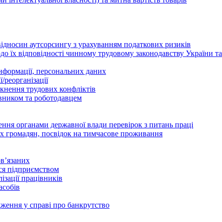
відносин аутсорсингу з урахуванням податкових ризиків
о їх відповідності чинному трудовому законодавству України т
інформації, персональних даних
/реорганізації
икнення трудових конфліктів
івником та роботодавцем
дення органами державної влади перевірок з питань праці
х громадян, посвідок на тимчасове проживання
в’язаних
ься підприємством
ізації працівників
асобів
дження у справі про банкрутство