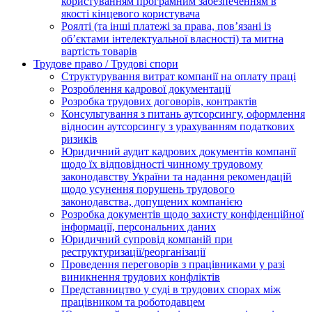
користуванням програмним забезпеченням в
якості кінцевого користувача
Роялті (та інші платежі за права, пов’язані із
об’єктами інтелектуальної власності) та митна
вартість товарів
Трудове право / Трудові спори
Cтруктурування витрат компанії на оплату праці
Розроблення кадрової документації
Розробка трудових договорів, контрактів
Консультування з питань аутсорсингу, оформлення
відносин аутсорсингу з урахуванням податкових
ризиків
Юридичний аудит кадрових документів компанії
щодо їх відповідності чинному трудовому
законодавству України та надання рекомендацій
щодо усунення порушень трудового
законодавства, допущених компанією
Розробка документів щодо захисту конфіденційної
інформації, персональних даних
Юридичний супровід компаній при
реструктуризації/реорганізації
Проведення переговорів з працівниками у разі
виникнення трудових конфліктів
Представництво у суді в трудових спорах між
працівником та роботодавцем