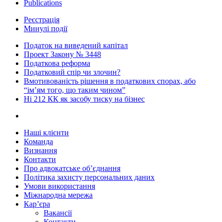
Publications
Реєстрація
Минулі події
Податок на виведений капітал
Проект Закону № 3448
Податкова реформа
Податковий спір чи злочин?
Вмотивованість рішення в податкових спорах, або
“ім’ям того, що таким чином”
Ні 212 КК як засобу тиску на бізнес
Наші клієнти
Команда
Визнання
Контакти
Про адвокатське об’єднання
Політика захисту персональних даних
Умови використання
Міжнародна мережа
Кар’єра
Вакансії
Контакти