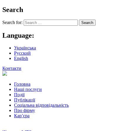
Search
Search for:
Language:
Українська
Русский
English
Контакти
Головна
Наші послуги
Події
Публікації
Соціальна відповідальність
Про фiрму
Кар’єра