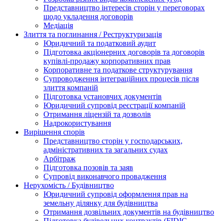
Представництво інтересів сторін у переговорах
щодо укладення договорів
Медіація
Злиття та поглинання / Реструктуризація
Юридичний та податковий аудит
Підготовка акціонерних договорів та договорів
купівлі-продажу корпоративних прав
Корпоративне та податкове структурування
Супроводження інтеграційних процесів після
злиття компаній
Підготовка установчих документів
Юридичний супровід реєстрації компаній
Отримання ліцензій та дозволів
Надрокористування
Вирішення спорів
Представництво сторін у господарських,
адміністративних та загальних судах
Арбітраж
Підготовка позовів та заяв
Супровід виконавчого провадження
Нерухомість / Будівництво
Юридичний супровід оформлення прав на
земельну ділянку для будівництва
Отримання дозвільних документів на будівництво
Підготовка будівельних контрактів (FIDIC