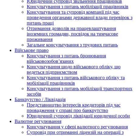
Юридичний супровід звільнення працівників
Консультування з питань мобілізації працівників
Консультування та супровід компанії під час
проведення органами державної влади перевірок з
питань праці
Отримання дозволів на працевлаштування
іноземних громадян, посвідок на тимчасове
проживання
Загальне консультування з трудових питань
Військове право
Консультування з питань бронювання
військовозобов’язаних
Консультування щодо військового обліку, що
ведеться підприємством
Консультування з питань військового обліку та
мобілізації працівників
Консультування з питань мобілізації транспортних
засобів
Банкрутство / Ліквідація
Представництво інтересів кредиторів під час
провадження у справі про банкрутство
Юридичний супровід ліквідації юридичної особи
Валютне регулювання
Консультування у сфері валютного регулювання
Супровід при отриманні ліцензій на операції з