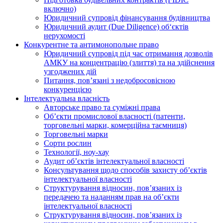
включно)
Юридичний супровід фінансування будівництва
Юридичний аудит (Due Diligence) об‘єктів
нерухомості
Конкурентне та антимонопольне право
Юридичний супровід під час отримання дозволів
АМКУ на концентрацію (злиття) та на здійснення
узгоджених дій
Питання, пов’язані з недобросовісною
конкуренцією
Інтелектуальна власність
Авторське право та суміжні права
Oб’єкти промислової власності (патенти,
торговельні марки, комерційна таємниця)
Торговельні марки
Сорти рослин
Технології, ноу-хау
Аудит об’єктів інтелектуальної власності
Консультування щодо способів захисту об’єктів
інтелектуальної власності
Структурування відносин, пов’язаних із
передачею та наданням прав на об’єкти
інтелектуальної власності
Структурування відносин, пов’язаних із