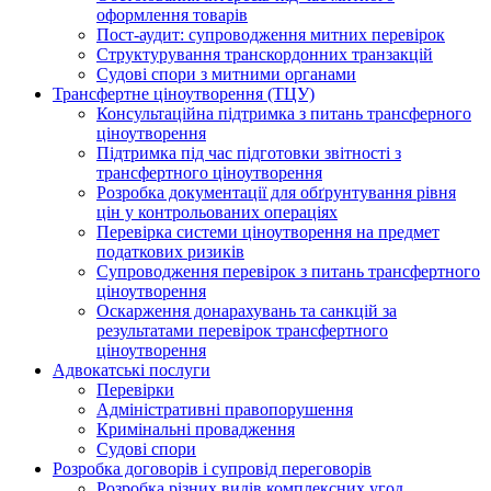
оформлення товарів
Пост-аудит: супроводження митних перевірок
Структурування транскордонних транзакцій
Судові спори з митними органами
Трансфертне ціноутворення (ТЦУ)
Консультаційна підтримка з питань трансферного
ціноутворення
Підтримка під час підготовки звітності з
трансфертного ціноутворення
Розробка документації для обґрунтування рівня
цін у контрольованих операціях
Перевірка системи ціноутворення на предмет
податкових ризиків
Супроводження перевірок з питань трансфертного
ціноутворення
Оскарження донарахувань та санкцій за
результатами перевірок трансфертного
ціноутворення
Адвокатські послуги
Перевірки
Адміністративні правопорушення
Кримінальні провадження
Судові спори
Розробка договорів і супровід переговорів
Розробка різних видів комплексних угод