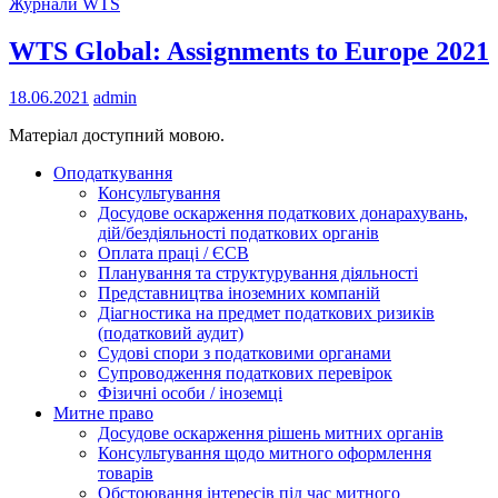
Журнали WTS
WTS Global: Assignments to Europe 2021
18.06.2021
admin
Матеріал доступний мовою.
Оподаткування
Консультування
Досудове оскарження податкових донарахувань,
дій/бездіяльності податкових органів
Оплата праці / ЄСВ
Планування та структурування діяльності
Представництва іноземних компаній
Діагностика на предмет податкових ризиків
(податковий аудит)
Судові спори з податковими органами
Супроводження податкових перевірок
Фізичні особи / іноземці
Митне право
Досудове оскарження рішень митних органів
Консультування щодо митного оформлення
товарів
Обстоювання інтересів під час митного