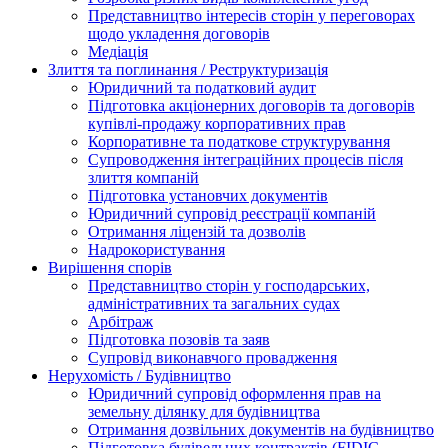
Представництво інтересів сторін у переговорах
щодо укладення договорів
Медіація
Злиття та поглинання / Реструктуризація
Юридичний та податковий аудит
Підготовка акціонерних договорів та договорів
купівлі-продажу корпоративних прав
Корпоративне та податкове структурування
Супроводження інтеграційних процесів після
злиття компаній
Підготовка установчих документів
Юридичний супровід реєстрації компаній
Отримання ліцензій та дозволів
Надрокористування
Вирішення спорів
Представництво сторін у господарських,
адміністративних та загальних судах
Арбітраж
Підготовка позовів та заяв
Супровід виконавчого провадження
Нерухомість / Будівництво
Юридичний супровід оформлення прав на
земельну ділянку для будівництва
Отримання дозвільних документів на будівництво
Підготовка будівельних контрактів (FIDIC