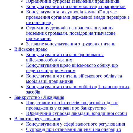
Юридичний супровід звільнення працівників
Консультування з питань мобілізації працівників
Консультування та супровід компанії під час
проведення органами державної влади перевірок з
питань праці
Отримання дозволів на працевлаштування
іноземних громадян, посвідок на тимчасове
проживання
Загальне консультування з трудових питань
Військове право
Консультування з питань бронювання
військовозобов’язаних
Консультування щодо військового обліку, що
ведеться підприємством
Консультування з питань військового обліку та
мобілізації працівників
Консультування з питань мобілізації транспортних
засобів
Банкрутство / Ліквідація
Представництво інтересів кредиторів під час
провадження у справі про банкрутство
Юридичний супровід ліквідації юридичної особи
Валютне регулювання
Консультування у сфері валютного регулювання
Супровід при отриманні ліцензій на операції з