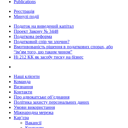
Publications
Реєстрація
Минулі події
Податок на виведений капітал
Проект Закону № 3448
Податкова реформа
Податковий спір чи злочин?
Вмотивованість рішення в податкових спорах, або
“ім’ям того, що таким чином”
Ні 212 КК як засобу тиску на бізнес
Наші клієнти
Команда
Визнання
Контакти
Про адвокатське об’єднання
Політика захисту персональних даних
Умови використання
Міжнародна мережа
Кар’єра
Вакансії
Контакти