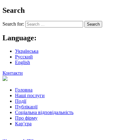
Search
Search for:
Language:
Українська
Русский
English
Контакти
Головна
Наші послуги
Події
Публікації
Соціальна відповідальність
Про фiрму
Кар’єра