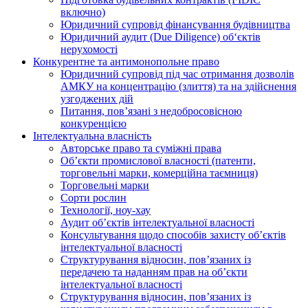
включно)
Юридичний супровід фінансування будівництва
Юридичний аудит (Due Diligence) об‘єктів
нерухомості
Конкурентне та антимонопольне право
Юридичний супровід під час отримання дозволів
АМКУ на концентрацію (злиття) та на здійснення
узгоджених дій
Питання, пов’язані з недобросовісною
конкуренцією
Інтелектуальна власність
Авторське право та суміжні права
Oб’єкти промислової власності (патенти,
торговельні марки, комерційна таємниця)
Торговельні марки
Сорти рослин
Технології, ноу-хау
Аудит об’єктів інтелектуальної власності
Консультування щодо способів захисту об’єктів
інтелектуальної власності
Структурування відносин, пов’язаних із
передачею та наданням прав на об’єкти
інтелектуальної власності
Структурування відносин, пов’язаних із