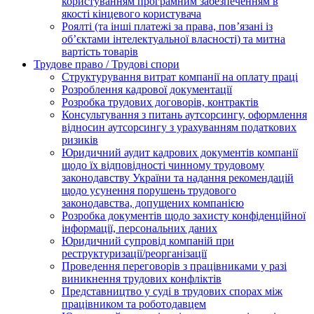
користуванням програмним забезпеченням в
якості кінцевого користувача
Роялті (та інші платежі за права, пов’язані із
об’єктами інтелектуальної власності) та митна
вартість товарів
Трудове право / Трудові спори
Cтруктурування витрат компанії на оплату праці
Розроблення кадрової документації
Розробка трудових договорів, контрактів
Консультування з питань аутсорсингу, оформлення
відносин аутсорсингу з урахуванням податкових
ризиків
Юридичний аудит кадрових документів компанії
щодо їх відповідності чинному трудовому
законодавству України та надання рекомендацій
щодо усунення порушень трудового
законодавства, допущених компанією
Розробка документів щодо захисту конфіденційної
інформації, персональних даних
Юридичний супровід компаній при
реструктуризації/реорганізації
Проведення переговорів з працівниками у разі
виникнення трудових конфліктів
Представництво у суді в трудових спорах між
працівником та роботодавцем