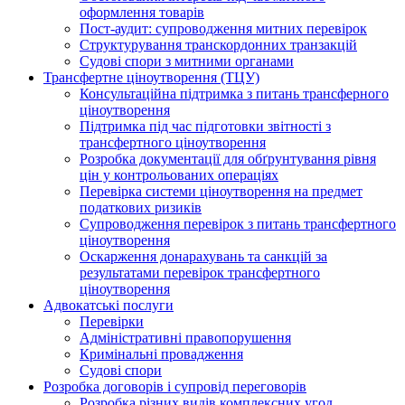
оформлення товарів
Пост-аудит: супроводження митних перевірок
Структурування транскордонних транзакцій
Судові спори з митними органами
Трансфертне ціноутворення (ТЦУ)
Консультаційна підтримка з питань трансферного
ціноутворення
Підтримка під час підготовки звітності з
трансфертного ціноутворення
Розробка документації для обґрунтування рівня
цін у контрольованих операціях
Перевірка системи ціноутворення на предмет
податкових ризиків
Супроводження перевірок з питань трансфертного
ціноутворення
Оскарження донарахувань та санкцій за
результатами перевірок трансфертного
ціноутворення
Адвокатські послуги
Перевірки
Адміністративні правопорушення
Кримінальні провадження
Судові спори
Розробка договорів і супровід переговорів
Розробка різних видів комплексних угод