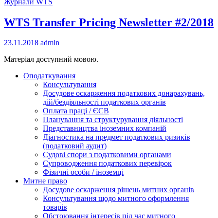
Журнали WTS
WTS Transfer Pricing Newsletter #2/2018
23.11.2018
admin
Матеріал доступний мовою.
Оподаткування
Консультування
Досудове оскарження податкових донарахувань,
дій/бездіяльності податкових органів
Оплата праці / ЄСВ
Планування та структурування діяльності
Представництва іноземних компаній
Діагностика на предмет податкових ризиків
(податковий аудит)
Судові спори з податковими органами
Супроводження податкових перевірок
Фізичні особи / іноземці
Митне право
Досудове оскарження рішень митних органів
Консультування щодо митного оформлення
товарів
Обстоювання інтересів під час митного