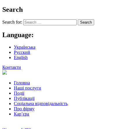
Search
Search for:
Language:
Українська
Русский
English
Контакти
Головна
Наші послуги
Події
Публікації
Соціальна відповідальність
Про фiрму
Кар’єра