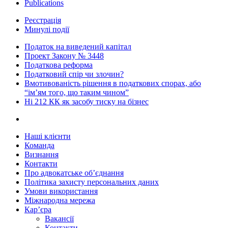
Publications
Реєстрація
Минулі події
Податок на виведений капітал
Проект Закону № 3448
Податкова реформа
Податковий спір чи злочин?
Вмотивованість рішення в податкових спорах, або
“ім’ям того, що таким чином”
Ні 212 КК як засобу тиску на бізнес
Наші клієнти
Команда
Визнання
Контакти
Про адвокатське об’єднання
Політика захисту персональних даних
Умови використання
Міжнародна мережа
Кар’єра
Вакансії
Контакти