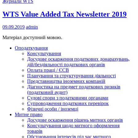
Журнали WTS
WTS Value Added Tax Newsletter 2019
09.09.2019
admin
Матеріал доступний мовою.
Оподаткування
Консультування
Досудове оскарження податкових донарахувань,
дій/бездіяльності податкових органів
Оплата праці / ЄСВ
Планування та структурування діяльності
Представництва іноземних компаній
Діагностика на предмет податкових ризиків
(податковий аудит)
Судові спори з податковими органами
Супроводження податкових перевірок
Фізичні особи / іноземці
Митне право
Досудове оскарження рішень митних органів
Консультування щодо митного оформлення
товарів
Обстоювання інтересів під час митного