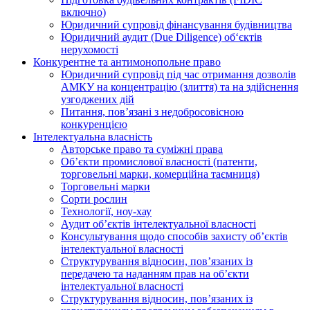
включно)
Юридичний супровід фінансування будівництва
Юридичний аудит (Due Diligence) об‘єктів
нерухомості
Конкурентне та антимонопольне право
Юридичний супровід під час отримання дозволів
АМКУ на концентрацію (злиття) та на здійснення
узгоджених дій
Питання, пов’язані з недобросовісною
конкуренцією
Інтелектуальна власність
Авторське право та суміжні права
Oб’єкти промислової власності (патенти,
торговельні марки, комерційна таємниця)
Торговельні марки
Сорти рослин
Технології, ноу-хау
Аудит об’єктів інтелектуальної власності
Консультування щодо способів захисту об’єктів
інтелектуальної власності
Структурування відносин, пов’язаних із
передачею та наданням прав на об’єкти
інтелектуальної власності
Структурування відносин, пов’язаних із