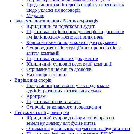
Представництво інтересів сторін у переговорах
щодо укладення договорів
Медіація
Злиття та поглинання / Реструктуризація
Юридичний та податковий аудит
Підготовка акціонерних договорів та договорів
купівлі-продажу корпоративних прав
Корпоративне та податкове структурування
Супроводження інтеграційних процесів після
злиття компаній
Підготовка установчих документів
Юридичний супровід реєстрації компаній
Отримання ліцензій та дозволів
Надрокористування
Вирішення спорів
Представництво сторін у господарських,
адміністративних та загальних судах
Арбітраж
Підготовка позовів та заяв
Супровід виконавчого провадження
Нерухомість / Будівництво
Юридичний супровід оформлення прав на
земельну ділянку для будівництва
Отримання дозвільних документів на будівництво
Підготовка будівельних контрактів (FIDIC