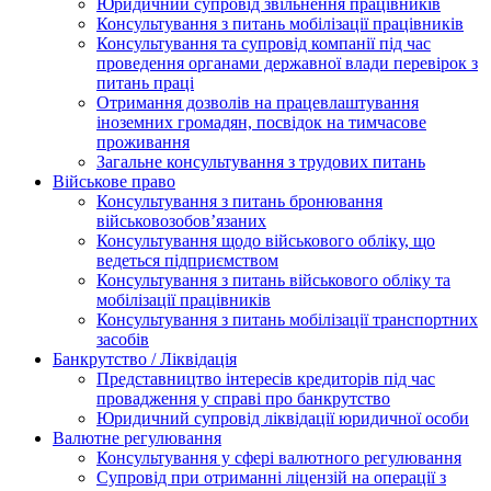
Юридичний супровід звільнення працівників
Консультування з питань мобілізації працівників
Консультування та супровід компанії під час
проведення органами державної влади перевірок з
питань праці
Отримання дозволів на працевлаштування
іноземних громадян, посвідок на тимчасове
проживання
Загальне консультування з трудових питань
Військове право
Консультування з питань бронювання
військовозобов’язаних
Консультування щодо військового обліку, що
ведеться підприємством
Консультування з питань військового обліку та
мобілізації працівників
Консультування з питань мобілізації транспортних
засобів
Банкрутство / Ліквідація
Представництво інтересів кредиторів під час
провадження у справі про банкрутство
Юридичний супровід ліквідації юридичної особи
Валютне регулювання
Консультування у сфері валютного регулювання
Супровід при отриманні ліцензій на операції з