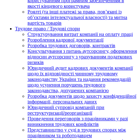
користуванням програмним забезпеченням в
якості кінцевого користувача
Роялті (та інші платежі за права, пов’язані із
об’єктами інтелектуальної власності) та митна
вартість товарів
Трудове право / Трудові спори
Cтруктурування витрат компанії на оплату праці
Розроблення кадрової документації
Розробка трудових договорів, контрактів
Консультування з питань аутсорсингу, оформлення
відносин аутсорсингу з урахуванням податкових
ризиків
Юридичний аудит кадрових документів компанії
щодо їх відповідності чинному трудовому
законодавству України та надання рекомендацій
щодо усунення порушень трудового
законодавства, допущених компанією
Розробка документів щодо захисту конфіденційної
інформації, персональних даних
Юридичний супровід компаній при
реструктуризації/реорганізації
Проведення переговорів з працівниками у разі
виникнення трудових конфліктів
Представництво у суді в трудових спорах між
працівником та роботодавцем