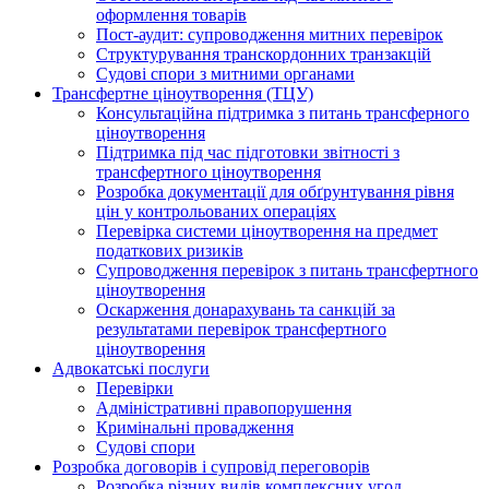
оформлення товарів
Пост-аудит: супроводження митних перевірок
Структурування транскордонних транзакцій
Судові спори з митними органами
Трансфертне ціноутворення (ТЦУ)
Консультаційна підтримка з питань трансферного
ціноутворення
Підтримка під час підготовки звітності з
трансфертного ціноутворення
Розробка документації для обґрунтування рівня
цін у контрольованих операціях
Перевірка системи ціноутворення на предмет
податкових ризиків
Супроводження перевірок з питань трансфертного
ціноутворення
Оскарження донарахувань та санкцій за
результатами перевірок трансфертного
ціноутворення
Адвокатські послуги
Перевірки
Адміністративні правопорушення
Кримінальні провадження
Судові спори
Розробка договорів і супровід переговорів
Розробка різних видів комплексних угод