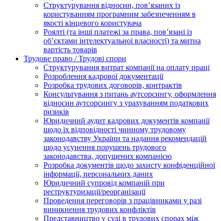
Структурування відносин, пов’язаних із
користуванням програмним забезпеченням в
якості кінцевого користувача
Роялті (та інші платежі за права, пов’язані із
об’єктами інтелектуальної власності) та митна
вартість товарів
Трудове право / Трудові спори
Cтруктурування витрат компанії на оплату праці
Розроблення кадрової документації
Розробка трудових договорів, контрактів
Консультування з питань аутсорсингу, оформлення
відносин аутсорсингу з урахуванням податкових
ризиків
Юридичний аудит кадрових документів компанії
щодо їх відповідності чинному трудовому
законодавству України та надання рекомендацій
щодо усунення порушень трудового
законодавства, допущених компанією
Розробка документів щодо захисту конфіденційної
інформації, персональних даних
Юридичний супровід компаній при
реструктуризації/реорганізації
Проведення переговорів з працівниками у разі
виникнення трудових конфліктів
Представництво у суді в трудових спорах між