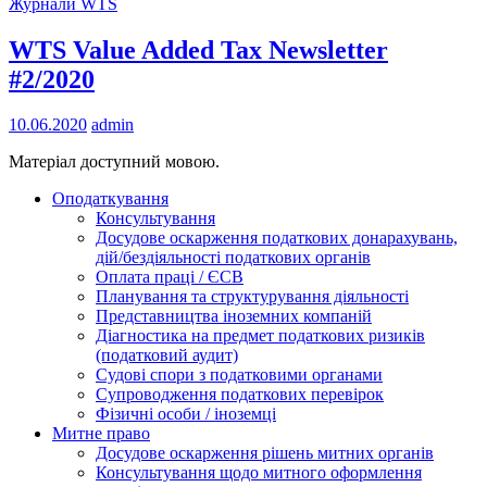
Журнали WTS
WTS Value Added Tax Newsletter
#2/2020
10.06.2020
admin
Матеріал доступний мовою.
Оподаткування
Консультування
Досудове оскарження податкових донарахувань,
дій/бездіяльності податкових органів
Оплата праці / ЄСВ
Планування та структурування діяльності
Представництва іноземних компаній
Діагностика на предмет податкових ризиків
(податковий аудит)
Судові спори з податковими органами
Супроводження податкових перевірок
Фізичні особи / іноземці
Митне право
Досудове оскарження рішень митних органів
Консультування щодо митного оформлення