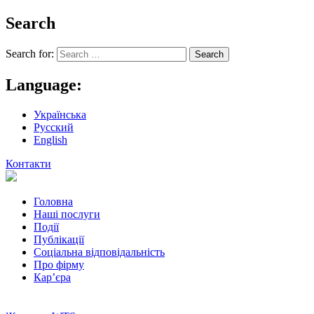
Search
Search for:
Language:
Українська
Русский
English
Контакти
Головна
Наші послуги
Події
Публікації
Соціальна відповідальність
Про фiрму
Кар’єра