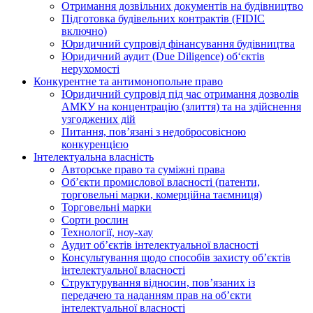
Отримання дозвільних документів на будівництво
Підготовка будівельних контрактів (FIDIC
включно)
Юридичний супровід фінансування будівництва
Юридичний аудит (Due Diligence) об‘єктів
нерухомості
Конкурентне та антимонопольне право
Юридичний супровід під час отримання дозволів
АМКУ на концентрацію (злиття) та на здійснення
узгоджених дій
Питання, пов’язані з недобросовісною
конкуренцією
Інтелектуальна власність
Авторське право та суміжні права
Oб’єкти промислової власності (патенти,
торговельні марки, комерційна таємниця)
Торговельні марки
Сорти рослин
Технології, ноу-хау
Аудит об’єктів інтелектуальної власності
Консультування щодо способів захисту об’єктів
інтелектуальної власності
Структурування відносин, пов’язаних із
передачею та наданням прав на об’єкти
інтелектуальної власності