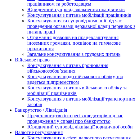
працівником та роботодавцем
Юридичний супровід звільнення працівників
Консультування з питань мобілізації працівників
Консультування та супровід компанії під час
проведення органами державної влади перевірок з
питань праці
Отримання дозволів на працевлаштування
іноземних громадян, посвідок на тимчасове
проживання
Загальне консультування з трудових питань
Військове право
Консультування з питань бронювання
військовозобов’язаних
Консультування щодо військового обліку, що
ведеться підприємством
Консультування з питань військового обліку та
мобілізації працівників
Консультування з питань мобілізації транспортних
засобів
Банкрутство / Ліквідація
Представництво інтересів кредиторів під час
провадження у справі про банкрутство
Юридичний супровід ліквідації юридичної особи
Валютне регулювання
Консультування у сфері валютного регулювання