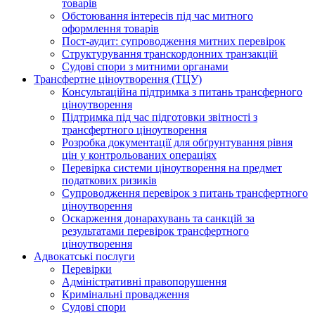
товарів
Обстоювання інтересів під час митного
оформлення товарів
Пост-аудит: супроводження митних перевірок
Структурування транскордонних транзакцій
Судові спори з митними органами
Трансфертне ціноутворення (ТЦУ)
Консультаційна підтримка з питань трансферного
ціноутворення
Підтримка під час підготовки звітності з
трансфертного ціноутворення
Розробка документації для обґрунтування рівня
цін у контрольованих операціях
Перевірка системи ціноутворення на предмет
податкових ризиків
Супроводження перевірок з питань трансфертного
ціноутворення
Оскарження донарахувань та санкцій за
результатами перевірок трансфертного
ціноутворення
Адвокатські послуги
Перевірки
Адміністративні правопорушення
Кримінальні провадження
Судові спори