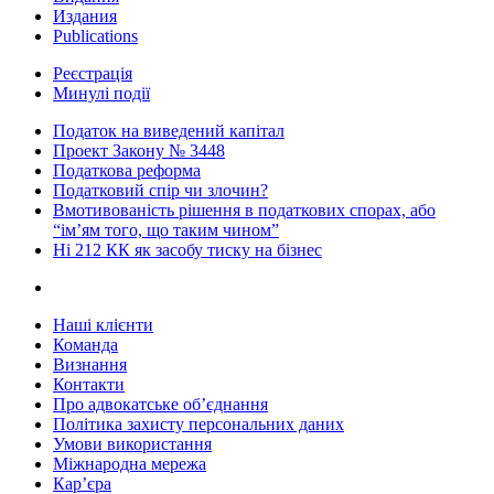
Издания
Publications
Реєстрація
Минулі події
Податок на виведений капітал
Проект Закону № 3448
Податкова реформа
Податковий спір чи злочин?
Вмотивованість рішення в податкових спорах, або
“ім’ям того, що таким чином”
Ні 212 КК як засобу тиску на бізнес
Наші клієнти
Команда
Визнання
Контакти
Про адвокатське об’єднання
Політика захисту персональних даних
Умови використання
Міжнародна мережа
Кар’єра