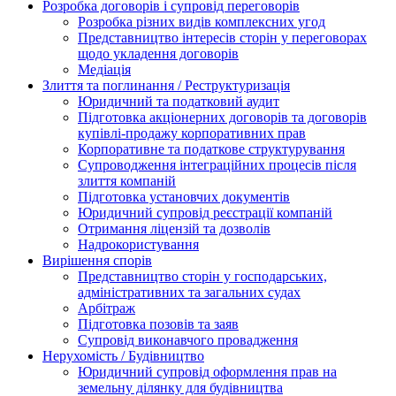
Розробка договорів і супровід переговорів
Розробка різних видів комплексних угод
Представництво інтересів сторін у переговорах
щодо укладення договорів
Медіація
Злиття та поглинання / Реструктуризація
Юридичний та податковий аудит
Підготовка акціонерних договорів та договорів
купівлі-продажу корпоративних прав
Корпоративне та податкове структурування
Супроводження інтеграційних процесів після
злиття компаній
Підготовка установчих документів
Юридичний супровід реєстрації компаній
Отримання ліцензій та дозволів
Надрокористування
Вирішення спорів
Представництво сторін у господарських,
адміністративних та загальних судах
Арбітраж
Підготовка позовів та заяв
Супровід виконавчого провадження
Нерухомість / Будівництво
Юридичний супровід оформлення прав на
земельну ділянку для будівництва