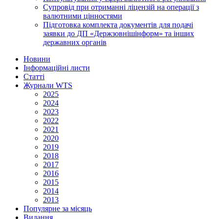
Супровід при отриманні ліцензій на операції з
валютними цінностями
Підготовка комплекта документів для подачі
заявки до ДП «Держзовнішінформ» та інших
державних органів
Новини
Інформаційні листи
Статті
Журнали WTS
2025
2024
2023
2022
2021
2020
2019
2018
2017
2016
2015
2014
2013
Популярне за місяць
Видання