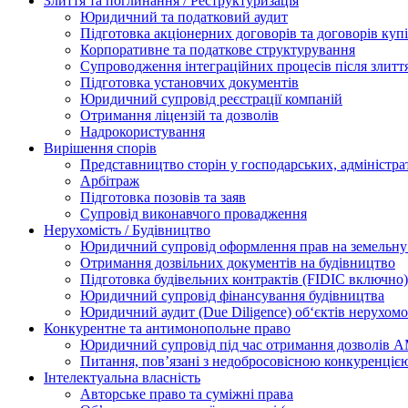
Злиття та поглинання / Реструктуризація
Юридичний та податковий аудит
Підготовка акціонерних договорів та договорів ку
Корпоративне та податкове структурування
Супроводження інтеграційних процесів після злитт
Підготовка установчих документів
Юридичний супровід реєстрації компаній
Отримання ліцензій та дозволів
Надрокористування
Вирішення спорів
Представництво сторін у господарських, адміністра
Арбітраж
Підготовка позовів та заяв
Супровід виконавчого провадження
Нерухомість / Будівництво
Юридичний супровід оформлення прав на земельну 
Отримання дозвільних документів на будівництво
Підготовка будівельних контрактів (FIDIC включно)
Юридичний супровід фінансування будівництва
Юридичний аудит (Due Diligence) об‘єктів нерухомо
Конкурентне та антимонопольне право
Юридичний супровід під час отримання дозволів АМ
Питання, пов’язані з недобросовісною конкуренціє
Інтелектуальна власність
Авторське право та суміжні права