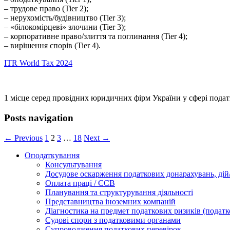
– трудове право (Tier 2);
– нерухомість/будівництво (Tier 3);
– «білокомірцеві» злочини (Tier 3);
– корпоративне право/злиття та поглинання (Tier 4);
– вирішення спорів (Tier 4).
ITR World Tax 2024
1 місце серед провідних юридичних фірм України у сфері подат
Posts navigation
← Previous
1
2
3
…
18
Next →
Оподаткування
Консультування
Досудове оскарження податкових донарахувань, дій/
Оплата праці / ЄСВ
Планування та структурування діяльності
Представництва іноземних компаній
Діагностика на предмет податкових ризиків (податк
Судові спори з податковими органами
Супроводження податкових перевірок