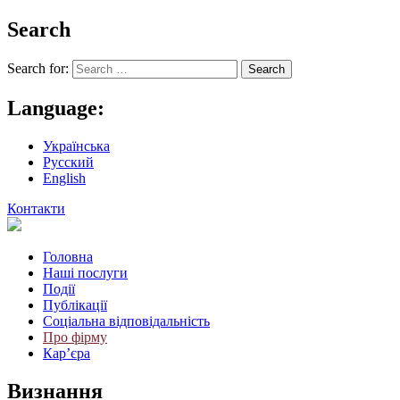
Search
Search for:
Language:
Українська
Русский
English
Контакти
Головна
Наші послуги
Події
Публікації
Соціальна відповідальність
Про фiрму
Кар’єра
Визнання