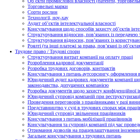
Oб’єкти промислової власності (патенти, торговель
Торговельні марки
Сорти рослин
Технології, ноу-хау
Аудит об’єктів інтелектуальної власності
Консультування щодо способів захисту об’єктів інте
Структурування відносин, пов’язаних із передачею т
Структурування відносин, пов’язаних із користуван
Роялті (та інші платежі за права, пов’язані із об’єкт
Трудове право / Трудові спори
Cтруктурування витрат компанії на оплату праці
Розроблення кадрової документації
Розробка трудових договорів, контрактів
Консультування з питань аутсорсингу, оформлення 
Юридичний аудит кадрових документів компанії щод
законодавства, допущених компанією
Розробка документів щодо захисту конфіденційної 
Юридичний супровід компаній при реструктуризації
Проведення переговорів з працівниками у разі вин
Представництво у суді в трудових спорах між прац
Юридичний супровід звільнення працівників
Консультування з питань мобілізації працівників
Консультування та супровід компанії під час прове
Отримання дозволів на працевлаштування іноземни
Загальне консультування з трудових питань