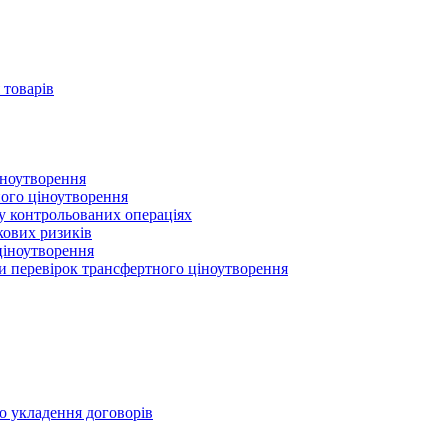
 товарів
іноутворення
ного ціноутворення
 у контрольованих операціях
кових ризиків
ціноутворення
ми перевірок трансфертного ціноутворення
о укладення договорів