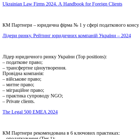
Ukrainian Law Firms 2024. А Handbook for Foreign Clients
КМ Партнери – юридична фірма № 1 у сфері податкового консул
Лідери ринку. Рейтинг юридичних компаній України – 2024
Лідер юридичного ринку України (Top positions):
– податкове право;
– трансфертне ціноутворення.
Провідна компанія:
– військове право;
– митне право;
– міграційне право;
– практика супроводу NGО;
– Private clients.
The Legal 500 EMEA 2024
КМ Партнери рекомендована в 6 ключових практиках:
– оподаткування (Tier 1);