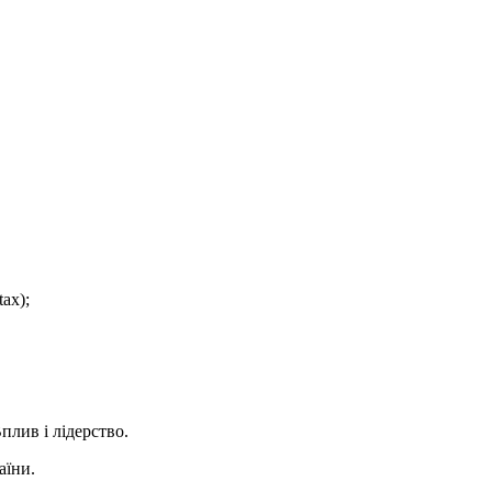
tax);
.
лив і лідерство.
аїни.