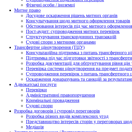
Фізичні особи / іноземці
Митне право
Досудове оскарження рішень митних органів
Консультування щодо митного оформлення товарів
Обстоювання інтересів під час митного оформлення
Пост-аудит: супроводження митних перевірок
Структурування транскордонних транзакцій
Судові спори з митними органами
Трансфертне ціноутворення (ТЦУ)
Консультаційна підтримка з питань трансферного ц
Підтримка під час підготовки звітності з трансферт
Розробка документації для обґрунтування рівня цін
Перевірка системи ціноутворення на предмет подат
Супроводження перевірок з питань трансфертного 
Оскарження донарахувань та санкцій за результата
Адвокатські послуги
Перевірки
Адміністративні правопорушення
Кримінальні провадження
Судові спори
Розробка договорів і супровід переговорів
Розробка різних видів комплексних угод
Представництво інтересів сторін у переговорах щод
Медіація