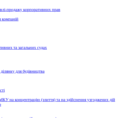
півлі-продажу корпоративних прав
я компаній
тивних та загальних судах
ділянку для будівництва
сті
КУ на концентрацію (злиття) та на здійснення узгоджених дій
ю