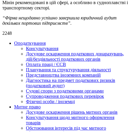
Мінін рекомендовані в цій сфері, а особливо в судноплавстві і
транспортному секторі.
“Фірма нещодавно успішно завершила юридичний аудит
декількох портових підприємств”.
2248
Оподаткування
Консультування
Досудове оскарження податкових донарахувань,
дій/бездіяльності податкових органів
Оплата праці / ЄСВ
Планування та структурування діяльності
Представництва іноземних компаній
Діагностика на предмет податкових ризиків
(податковий аудит)
Судові спори з податковими органами
Супроводження податкових перевірок
Фізичні особи / іноземці
Митне право
Досудове оскарження рішень митних органів
Консультування щодо митного оформлення
товарів
Обстоювання інтересів під час митного