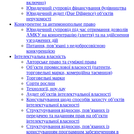
включно)
Юридичний супровід фінансування будівництва
Юридичний аудит (Due Diligence) об‘єктів
нерухомості
Конкурентне та антимонопольне право
Юридичний супровід під час отримання дозволів
АМКУ на концентрацію (злиття) та на здійснення
узгоджених дій
Питання, пов’язані з недобросовісною
конкуренцією
Інтелектуальна власність
Авторське право та суміжні права
Oб’єкти промислової власності (патенти,
торговельні марки, комерційна таємниця)
Торговельні марки
Сорти рослин
Технології, ноу-хау
Аудит об’єктів інтелектуальної власності
Консультування щодо способів захисту об’єктів
інтелектуальної власності
Структурування відносин, пов’язаних із
передачею та наданням прав на об’єкти
інтелектуальної власності
Структурування відносин, пов’язаних із
користуванням програмним забезпеченням в