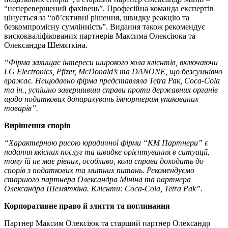
“неперевершений фахівець”. Професійна команда експертів
цінується за “об’єктивні рішення, швидку реакцію та
безкомпромісну сумлінність”. Видання також рекомендує
вискокваліфікованих партнерів Максима Олексіюка та
Олександра Шемяткіна.
“Фірма захищає інтереси широкого кола клієнтів, включаючи
LG Electronics, Pfizer, McDonald’s та DANONE, що безсумнівно
вражає. Нещодавно фірма представляла Tetra Рак, Coca-Cola
та ін., успішно завершивши справи проти державних органів
щодо податкових донарахувань імпортерам упакованих
товарів”.
Вирішення спорів
“Характерною рисою юридичної фірми “КМ Партнери” є
надання якісних послуг та швидке орієнтування в ситуації,
тому їй не має рівних, особливо, коли справа доходить до
спорів з податкових та митних питань. Рекомендуємо
старшого партнера Олександра Мініна та партнера
Олександра Шемяткіна. Клієнти: Coca-Cola, Tetra Pak”.
Корпоративне право й злиття та поглинання
Партнер Максим Олексіюк та старший партнер Олександр