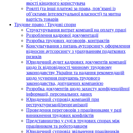
якості кінцевого користувача
Роялті (та інші платежі за права, пов’язані із
об’єктами інтелектуальної власності) та митна
вартість товарів
Трудове право / Трудові спори
Cтруктурування витрат компанії на оплату праці
Розроблення кадрової документації
Розробка трудових договорів, контрактів
Консультування з питань аутсорсингу, оформлення
відносин аутсорсингу з урахуванням податкових
ризиків
Юридичний аудит кадрових документів компанії
щодо їх відповідності чинному трудовому
законодавству України та надання рекомендацій
щодо усунення порушень трудового
законодавства, допущених компанією
Розробка документів щодо захисту конфіденційної
інформації, персональних даних
Юридичний супровід компаній при
реструктуризації/реорганізації
Проведення переговорів з працівниками у разі
виникнення трудових конфліктів
Представництво у суді в трудових спорах між
працівником та роботодавцем
Юридичний супровід звільнення працівників