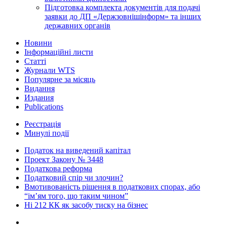
Підготовка комплекта документів для подачі
заявки до ДП «Держзовнішінформ» та інших
державних органів
Новини
Інформаційні листи
Статті
Журнали WTS
Популярне за місяць
Видання
Издания
Publications
Реєстрація
Минулі події
Податок на виведений капітал
Проект Закону № 3448
Податкова реформа
Податковий спір чи злочин?
Вмотивованість рішення в податкових спорах, або
“ім’ям того, що таким чином”
Ні 212 КК як засобу тиску на бізнес