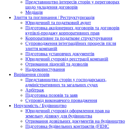
Представництво інтересів сторін у переговорах
щодо укладення договорів
Медіація
Злиття та поглинання / Реструктуризація
Юридичний та податковий аудит
Підготовка акціонерних договорів та договорів
купівлі-продажу корпоративних прав
Корпоративне та податкове структурування
Супроводження інтеграційних процесів після
злиття компаній
Підготовка установчих документів
Юридичний супровід реєстрації компаній
Отримання ліцензій та дозволів
Надрокористування
Вирішення спорів
Представництво сторін у господарських,
адміністративних та загальних судах
Арбітраж
Підготовка позовів та заяв
Супровід виконавчого провадження
Нерухомість / Будівництво
Юридичний супровід оформлення прав на
земельну ділянку для будівництва
Отримання дозвільних документів на будівництво
Підготовка будівельних контрактів (FIDIC