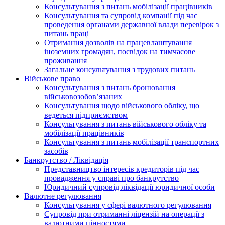
Консультування з питань мобілізації працівників
Консультування та супровід компанії під час
проведення органами державної влади перевірок з
питань праці
Отримання дозволів на працевлаштування
іноземних громадян, посвідок на тимчасове
проживання
Загальне консультування з трудових питань
Військове право
Консультування з питань бронювання
військовозобов’язаних
Консультування щодо військового обліку, що
ведеться підприємством
Консультування з питань військового обліку та
мобілізації працівників
Консультування з питань мобілізації транспортних
засобів
Банкрутство / Ліквідація
Представництво інтересів кредиторів під час
провадження у справі про банкрутство
Юридичний супровід ліквідації юридичної особи
Валютне регулювання
Консультування у сфері валютного регулювання
Супровід при отриманні ліцензій на операції з
валютними цінностями