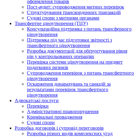
оформлення товарів
Пост-аудит: супроводження митних перевірок
Структурування транскордонних транзакцій
Судові спори з митними органами
Трансфертне ціноутворення (ТЦУ)
Консультаційна підтримка з питань трансферного
ціноутворення
Підтримка під час підготовки звітності з
трансфертного ціноутворення
Розробка документації для обґрунтування рівня
цін у контрольованих операціях
Перевірка системи ціноутворення на предмет
податкових ризиків
Супроводження перевірок з питань трансфертного
ціноутворення
Оскарження донарахувань та санкцій за
результатами перевірок трансфертного
ціноутворення
Адвокатські послуги
Перевірки
Адміністративні правопорушення
Кримінальні провадження
Судові спори
Розробка договорів і супровід переговорів
Розробка різних видів комплексних угод