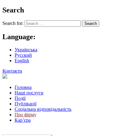
Search
Search for:
Language:
Українська
Русский
English
Контакти
Головна
Наші послуги
Події
Публікації
Соціальна відповідальність
Про фiрму
Кар’єра