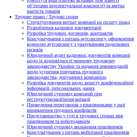
Роялті (та інші платежі за права, пов’язані із
об’єктами інтелектуальної власності) та митна
вартість товарів
Трудове право / Трудові спори
Cтруктурування витрат компанії на оплату праці
Розроблення кадрової документації
Розробка трудових договорів, контрактів
Консультування з питань аутсорсингу, оформлення
відносин аутсорсингу з урахуванням податкових
ризиків
Юридичний аудит кадрових документів компанії
щодо їх відповідності чинному трудовому
законодавству України та надання рекомендацій
щодо усунення порушень трудового
законодавства, допущених компанією
Розробка документів щодо захисту конфіденційної
інформації, персональних даних
Юридичний супровід компаній при
реструктуризації/реорганізації
Проведення переговорів з працівниками у разі
виникнення трудових конфліктів
Представництво у суді в трудових спорах між
працівником та роботодавцем
Юридичний супровід звільнення працівників
Консультування з питань мобілізації працівників