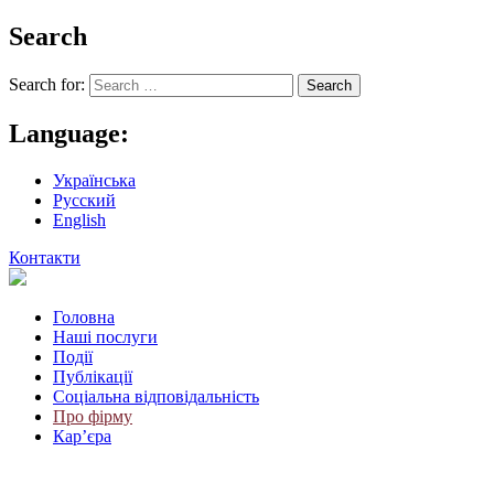
Search
Search for:
Language:
Українська
Русский
English
Контакти
Головна
Наші послуги
Події
Публікації
Соціальна відповідальність
Про фiрму
Кар’єра