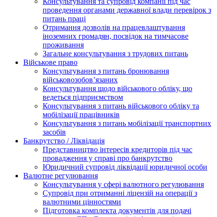
Консультування та супровід компанії під час
проведення органами державної влади перевірок з
питань праці
Отримання дозволів на працевлаштування
іноземних громадян, посвідок на тимчасове
проживання
Загальне консультування з трудових питань
Військове право
Консультування з питань бронювання
військовозобов’язаних
Консультування щодо військового обліку, що
ведеться підприємством
Консультування з питань військового обліку та
мобілізації працівників
Консультування з питань мобілізації транспортних
засобів
Банкрутство / Ліквідація
Представництво інтересів кредиторів під час
провадження у справі про банкрутство
Юридичний супровід ліквідації юридичної особи
Валютне регулювання
Консультування у сфері валютного регулювання
Супровід при отриманні ліцензій на операції з
валютними цінностями
Підготовка комплекта документів для подачі