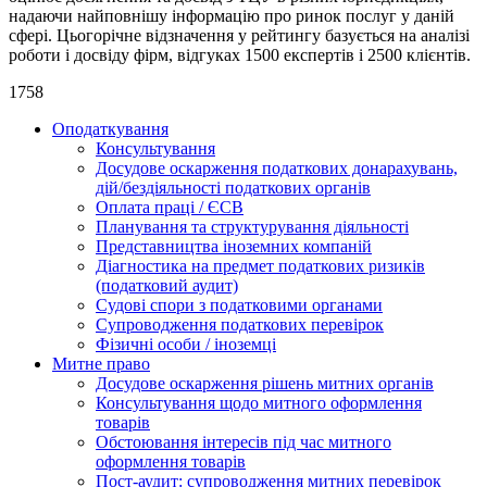
надаючи найповнішу інформацію про ринок послуг у даній
сфері. Цьогорічне відзначення у рейтингу базується на аналізі
роботи і досвіду фірм, відгуках 1500 експертів і 2500 клієнтів.
1758
Оподаткування
Консультування
Досудове оскарження податкових донарахувань,
дій/бездіяльності податкових органів
Оплата праці / ЄСВ
Планування та структурування діяльності
Представництва іноземних компаній
Діагностика на предмет податкових ризиків
(податковий аудит)
Судові спори з податковими органами
Супроводження податкових перевірок
Фізичні особи / іноземці
Митне право
Досудове оскарження рішень митних органів
Консультування щодо митного оформлення
товарів
Обстоювання інтересів під час митного
оформлення товарів
Пост-аудит: супроводження митних перевірок