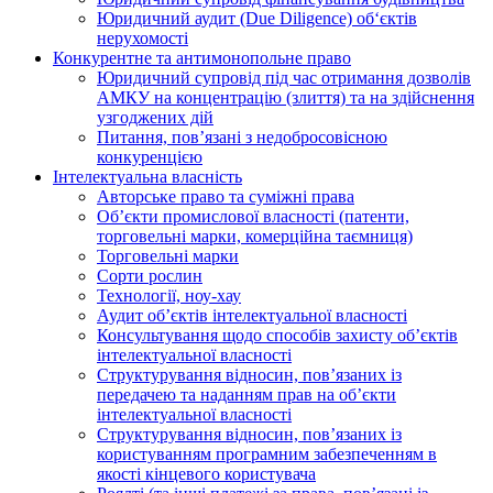
Юридичний аудит (Due Diligence) об‘єктів
нерухомості
Конкурентне та антимонопольне право
Юридичний супровід під час отримання дозволів
АМКУ на концентрацію (злиття) та на здійснення
узгоджених дій
Питання, пов’язані з недобросовісною
конкуренцією
Інтелектуальна власність
Авторське право та суміжні права
Oб’єкти промислової власності (патенти,
торговельні марки, комерційна таємниця)
Торговельні марки
Сорти рослин
Технології, ноу-хау
Аудит об’єктів інтелектуальної власності
Консультування щодо способів захисту об’єктів
інтелектуальної власності
Структурування відносин, пов’язаних із
передачею та наданням прав на об’єкти
інтелектуальної власності
Структурування відносин, пов’язаних із
користуванням програмним забезпеченням в
якості кінцевого користувача