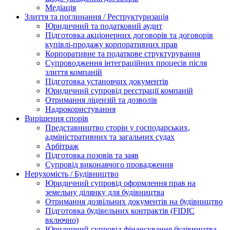
Медіація
Злиття та поглинання / Реструктуризація
Юридичний та податковий аудит
Підготовка акціонерних договорів та договорів
купівлі-продажу корпоративних прав
Корпоративне та податкове структурування
Супроводження інтеграційних процесів після
злиття компаній
Підготовка установчих документів
Юридичний супровід реєстрації компаній
Отримання ліцензій та дозволів
Надрокористування
Вирішення спорів
Представництво сторін у господарських,
адміністративних та загальних судах
Арбітраж
Підготовка позовів та заяв
Супровід виконавчого провадження
Нерухомість / Будівництво
Юридичний супровід оформлення прав на
земельну ділянку для будівництва
Отримання дозвільних документів на будівництво
Підготовка будівельних контрактів (FIDIC
включно)
Юридичний супровід фінансування будівництва