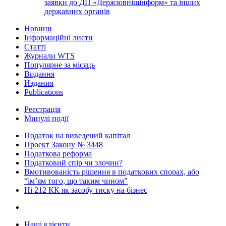
заявки до ДП «Держзовнішінформ» та інших
державних органів
Новини
Інформаційні листи
Статті
Журнали WTS
Популярне за місяць
Видання
Издания
Publications
Реєстрація
Минулі події
Податок на виведений капітал
Проект Закону № 3448
Податкова реформа
Податковий спір чи злочин?
Вмотивованість рішення в податкових спорах, або
“ім’ям того, що таким чином”
Ні 212 КК як засобу тиску на бізнес
Наші клієнти