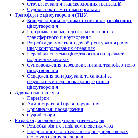
Структурування транскордонних транзакцій
Судові спори з митними органами
Трансфертне ціноутворення (ТЦУ)
Консультаційна підтримка з питань трансферного
ціноутворення
Підтримка під час підготовки звітності з
трансфертного ціноутворення
Розробка документації для обґрунтування рівня
цін у контрольованих операціях
Перевірка системи ціноутворення на предмет
податкових ризиків
Супроводження перевірок з питань трансфертного
ціноутворення
Оскарження донарахувань та санкцій за
результатами перевірок трансфертного
ціноутворення
Адвокатські послуги
Перевірки
Адміністративні правопорушення
Кримінальні провадження
Судові спори
Розробка договорів і супровід переговорів
Розробка різних видів комплексних угод
Представництво інтересів сторін у переговорах
щодо укладення договорів