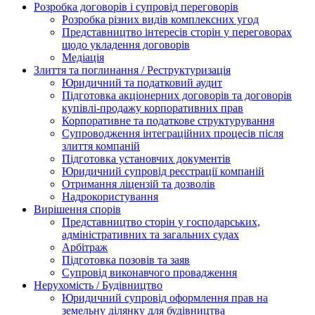
Розробка договорів і супровід переговорів
Розробка різних видів комплексних угод
Представництво інтересів сторін у переговорах
щодо укладення договорів
Медіація
Злиття та поглинання / Реструктуризація
Юридичний та податковий аудит
Підготовка акціонерних договорів та договорів
купівлі-продажу корпоративних прав
Корпоративне та податкове структурування
Супроводження інтеграційних процесів після
злиття компаній
Підготовка установчих документів
Юридичний супровід реєстрації компаній
Отримання ліцензій та дозволів
Надрокористування
Вирішення спорів
Представництво сторін у господарських,
адміністративних та загальних судах
Арбітраж
Підготовка позовів та заяв
Супровід виконавчого провадження
Нерухомість / Будівництво
Юридичний супровід оформлення прав на
земельну ділянку для будівництва