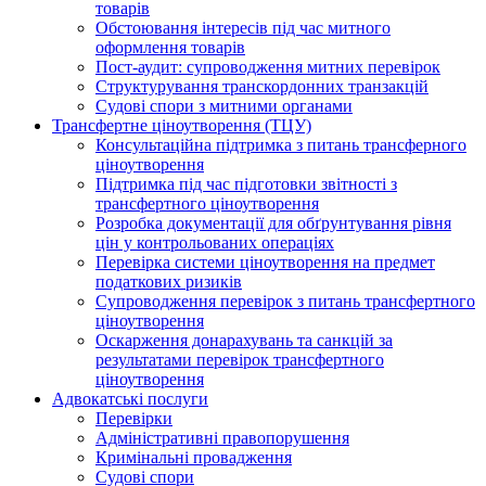
товарів
Обстоювання інтересів під час митного
оформлення товарів
Пост-аудит: супроводження митних перевірок
Структурування транскордонних транзакцій
Судові спори з митними органами
Трансфертне ціноутворення (ТЦУ)
Консультаційна підтримка з питань трансферного
ціноутворення
Підтримка під час підготовки звітності з
трансфертного ціноутворення
Розробка документації для обґрунтування рівня
цін у контрольованих операціях
Перевірка системи ціноутворення на предмет
податкових ризиків
Супроводження перевірок з питань трансфертного
ціноутворення
Оскарження донарахувань та санкцій за
результатами перевірок трансфертного
ціноутворення
Адвокатські послуги
Перевірки
Адміністративні правопорушення
Кримінальні провадження
Судові спори