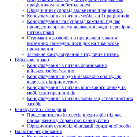
працівником та роботодавцем
Юридичний супровід звільнення працівників
Консультування з питань мобілізації працівників
Консультування та супровід компанії під час
проведення органами державної влади перевірок з
питань праці
Отримання дозволів на працевлаштування
іноземних громадян, посвідок на тимчасове
проживання
Загальне консультування з трудових питань
Військове право
Консультування з питань бронювання
військовозобов’язаних
Консультування щодо військового обліку, що
ведеться підприємством
Консультування з питань військового обліку та
мобілізації працівників
Консультування з питань мобілізації транспортних
засобів
Банкрутство / Ліквідація
Представництво інтересів кредиторів під час
провадження у справі про банкрутство
Юридичний супровід ліквідації юридичної особи
Валютне регулювання
Консультування у сфері валютного регулювання