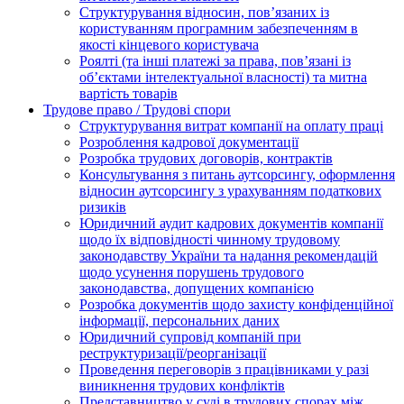
Структурування відносин, пов’язаних із
користуванням програмним забезпеченням в
якості кінцевого користувача
Роялті (та інші платежі за права, пов’язані із
об’єктами інтелектуальної власності) та митна
вартість товарів
Трудове право / Трудові спори
Cтруктурування витрат компанії на оплату праці
Розроблення кадрової документації
Розробка трудових договорів, контрактів
Консультування з питань аутсорсингу, оформлення
відносин аутсорсингу з урахуванням податкових
ризиків
Юридичний аудит кадрових документів компанії
щодо їх відповідності чинному трудовому
законодавству України та надання рекомендацій
щодо усунення порушень трудового
законодавства, допущених компанією
Розробка документів щодо захисту конфіденційної
інформації, персональних даних
Юридичний супровід компаній при
реструктуризації/реорганізації
Проведення переговорів з працівниками у разі
виникнення трудових конфліктів
Представництво у суді в трудових спорах між