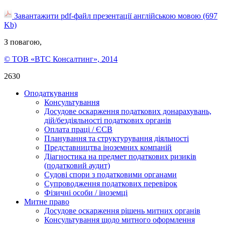
Завантажити pdf-файл презентації англійською мовою (697
Kb)
З повагою,
© ТОВ «ВТС Консалтинг», 2014
2630
Оподаткування
Консультування
Досудове оскарження податкових донарахувань,
дій/бездіяльності податкових органів
Оплата праці / ЄСВ
Планування та структурування діяльності
Представництва іноземних компаній
Діагностика на предмет податкових ризиків
(податковий аудит)
Судові спори з податковими органами
Супроводження податкових перевірок
Фізичні особи / іноземці
Митне право
Досудове оскарження рішень митних органів
Консультування щодо митного оформлення