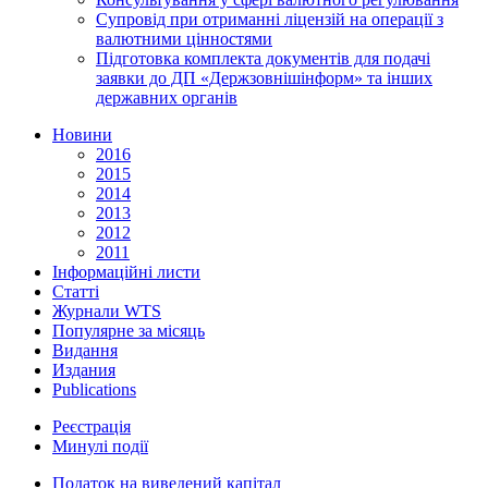
Супровід при отриманні ліцензій на операції з
валютними цінностями
Підготовка комплекта документів для подачі
заявки до ДП «Держзовнішінформ» та інших
державних органів
Новини
2016
2015
2014
2013
2012
2011
Інформаційні листи
Статті
Журнали WTS
Популярне за місяць
Видання
Издания
Publications
Реєстрація
Минулі події
Податок на виведений капітал