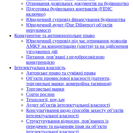
Отримання дозвільних документів на будівництво
Підготовка будівельних контрактів (FIDIC
включно)
Юридичний супровід фінансування будівництва
Юридичний аудит (Due Diligence) об‘єктів
нерухомості
Конкурентне та антимонопольне право
Юридичний супровід під час отримання дозволів
АМКУ на концентрацію (злиття) та на здійснення
узгоджених дій
Питання, пов’язані з недобросовісною
конкуренцією
Інтелектуальна власність
Авторське право та суміжні права
Oб’єкти промислової власності (патенти,
торговельні марки, комерційна таємниця)
Торговельні марки
Сорти рослин
Технології, ноу-хау
Аудит об’єктів інтелектуальної власності
Консультування щодо способів захисту об’єктів
інтелектуальної власності
Структурування відносин, пов’язаних із
передачею та наданням прав на об’єкти
інтелектуальної власності