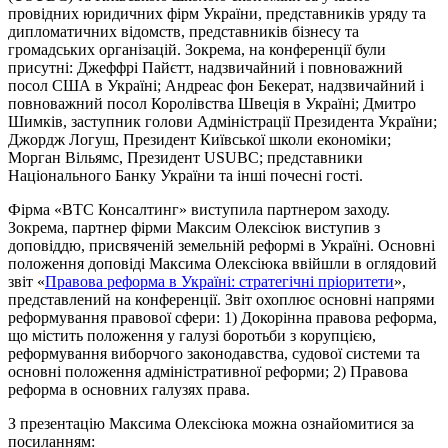
провідних юридичних фірм України, представників уряду та
дипломатичних відомств, представників бізнесу та
громадських організацій. Зокрема, на конференції були
присутні: Джеффрі Пайєтт, надзвичайний і повноважний
посол США в Україні; Андреас фон Бекерат, надзвичайний і
повноважний посол Королівства Швеція в Україні; Дмитро
Шимків, заступник голови Адміністрації Президента України;
Джордж Логуш, Президент Київської школи економіки;
Морган Вільямс, Президент USUBC; представники
Національного Банку України та інші почесні гості.
Фірма «ВТС Консалтинг» виступила партнером заходу.
Зокрема, партнер фірми Максим Олексіюк виступив з
доповіддю, присвяченій земельній реформі в Україні. Основні
положення доповіді Максима Олексіюка ввійшли в оглядовий
звіт «
Правова реформа в Україні: стратегічні пріоритети
»,
представлений на конференції. Звіт охоплює основні напрями
реформування правової сфери: 1) Докорінна правова реформа,
що містить положення у галузі боротьби з корупцією,
реформування виборчого законодавства, судової системи та
основні положення адміністративної реформи; 2) Правова
реформа в основних галузях права.
З презентацію Максима Олексіюка можна ознайомитися за
посиланням: