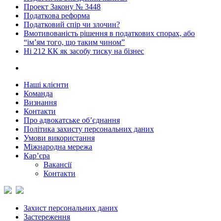
Проект Закону № 3448
Податкова реформа
Податковий спір чи злочин?
Вмотивованість рішення в податкових спорах, або
“ім’ям того, що таким чином”
Ні 212 КК як засобу тиску на бізнес
Наші клієнти
Команда
Визнання
Контакти
Про адвокатське об’єднання
Політика захисту персональних даних
Умови використання
Міжнародна мережа
Кар’єра
Вакансії
Контакти
Захист персональних даних
Застереження