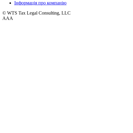
Інформація про компанію
© WTS Tax Legal Consulting, LLC
A
A
A