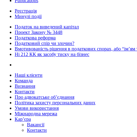
Publications
Реєстрація
Минулі події
Податок на виведений капітал
Проект Закону № 3448
Податкова реформа
Податковий спір чи злочин?
Вмотивованість рішення в податкових спорах, або “ім’ям
Ні 212 КК як засобу тиску на бізнес
Наші клієнти
Команда
Визнання
Контакти
Про адвокатське об’єднання
Політика захисту персональних даних
Умови використання
Міжнародна мережа
Кар’єра
Вакансії
Контакти