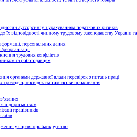
відносин аутсорсингу з урахуванням податкових ризиків
о їх відповідності чинному трудовому законодавству України т
інформації, персональних даних
/реорганізації
икнення трудових конфліктів
івником та роботодавцем
дення органами державної влади перевірок з питань праці
х громадян, посвідок на тимчасове проживання
в’язаних
ься підприємством
ізації працівників
асобів
дження у справі про банкрутство