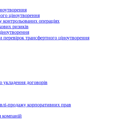
іноутворення
ного ціноутворення
 у контрольованих операціях
кових ризиків
ціноутворення
ми перевірок трансфертного ціноутворення
о укладення договорів
півлі-продажу корпоративних прав
я компаній