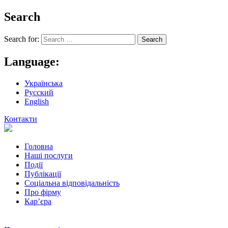
Search
Search for:
Language:
Українська
Русский
English
Контакти
Головна
Наші послуги
Події
Публікації
Соціальна відповідальність
Про фiрму
Кар’єра