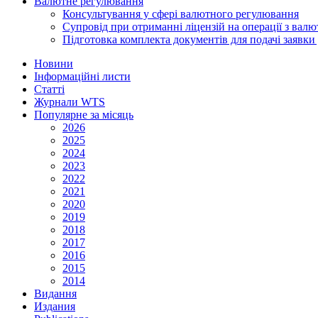
Валютне регулювання
Консультування у сфері валютного регулювання
Супровід при отриманні ліцензій на операції з ва
Підготовка комплекта документів для подачі заявк
Новини
Інформаційні листи
Статті
Журнали WTS
Популярне за місяць
2026
2025
2024
2023
2022
2021
2020
2019
2018
2017
2016
2015
2014
Видання
Издания