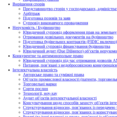
Вирішення спорів
Представництво сторін у господарських, адміністра
Арбітраж
Підготовка позовів та заяв
Супровід виконавчого провадження
Нерухомість / Будівництво
Юридичний супровід оформлення прав на земельну 
Отримання дозвільних документів на будівництво
Підготовка будівельних контрактів (FIDIC включно)
Юридичний супровід фінансування будівництва
Юридичний аудит (Due Diligence) об‘єктів нерухомо
Конкурентне та антимонопольне право
Юридичний супровід під час отримання дозволів АМ
Питання, пов’язані з недобросовісною конкуренціє
Інтелектуальна власність
Авторське право та суміжні права
Oб’єкти промислової власності (патенти, торговель
Торговельні марки
Сорти рослин
Технології, ноу-хау
Аудит об’єктів інтелектуальної власності
Консультування щодо способів захисту об’єктів інте
Структурування відносин, пов’язаних із передачею т
Структурування відносин, пов’язаних із користуван
Роялті (та інші платежі за права, пов’язані із об’єкт