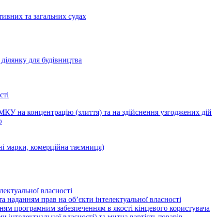
тивних та загальних судах
ділянку для будівництва
сті
КУ на концентрацію (злиття) та на здійснення узгоджених дій
ю
ні марки, комерційна таємниця)
лектуальної власності
а наданням прав на об’єкти інтелектуальної власності
ням програмним забезпеченням в якості кінцевого користувача
ами інтелектуальної власності) та митна вартість товарів