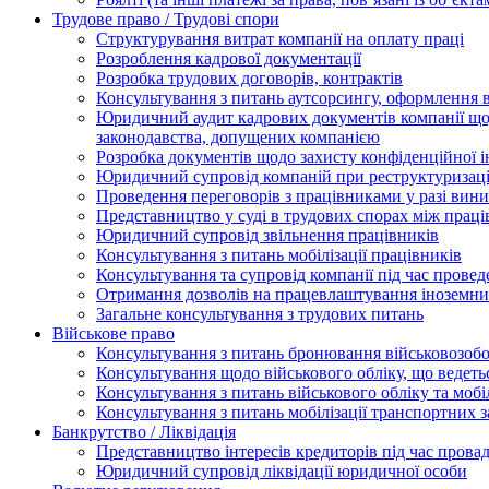
Трудове право / Трудові спори
Cтруктурування витрат компанії на оплату праці
Розроблення кадрової документації
Розробка трудових договорів, контрактів
Консультування з питань аутсорсингу, оформлення 
Юридичний аудит кадрових документів компанії щод
законодавства, допущених компанією
Розробка документів щодо захисту конфіденційної 
Юридичний супровід компаній при реструктуризації
Проведення переговорів з працівниками у разі вин
Представництво у суді в трудових спорах між прац
Юридичний супровід звільнення працівників
Консультування з питань мобілізації працівників
Консультування та супровід компанії під час прове
Отримання дозволів на працевлаштування іноземни
Загальне консультування з трудових питань
Військове право
Консультування з питань бронювання військовозобо
Консультування щодо військового обліку, що ведет
Консультування з питань військового обліку та мобіл
Консультування з питань мобілізації транспортних з
Банкрутство / Ліквідація
Представництво інтересів кредиторів під час прова
Юридичний супровід ліквідації юридичної особи