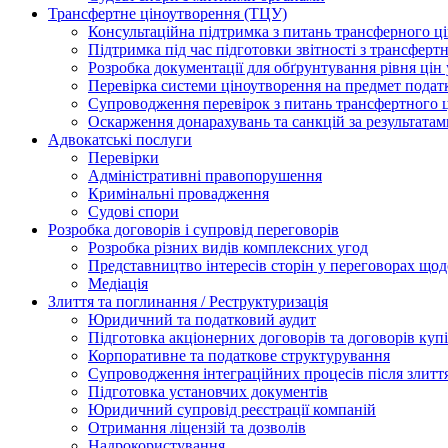
Трансфертне ціноутворення (ТЦУ)
Консультаційна підтримка з питань трансферного ц
Підтримка під час підготовки звітності з трансферт
Розробка документації для обґрунтування рівня цін
Перевірка системи ціноутворення на предмет подат
Супроводження перевірок з питань трансфертного 
Оскарження донарахувань та санкцій за результата
Адвокатські послуги
Перевірки
Адміністративні правопорушення
Кримінальні провадження
Судові спори
Розробка договорів і супровід переговорів
Розробка різних видів комплексних угод
Представництво інтересів сторін у переговорах щод
Медіація
Злиття та поглинання / Реструктуризація
Юридичний та податковий аудит
Підготовка акціонерних договорів та договорів ку
Корпоративне та податкове структурування
Супроводження інтеграційних процесів після злитт
Підготовка установчих документів
Юридичний супровід реєстрації компаній
Отримання ліцензій та дозволів
Надрокористування