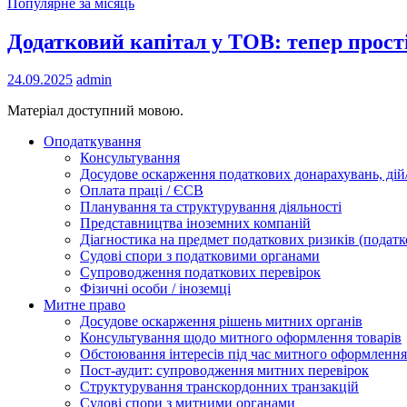
Популярне за місяць
Додатковий капітал у ТОВ: тепер прост
24.09.2025
admin
Матеріал доступний мовою.
Оподаткування
Консультування
Досудове оскарження податкових донарахувань, дій/
Оплата праці / ЄСВ
Планування та структурування діяльності
Представництва іноземних компаній
Діагностика на предмет податкових ризиків (податк
Судові спори з податковими органами
Супроводження податкових перевірок
Фізичні особи / іноземці
Митне право
Досудове оскарження рішень митних органів
Консультування щодо митного оформлення товарів
Обстоювання інтересів під час митного оформлення
Пост-аудит: супроводження митних перевірок
Структурування транскордонних транзакцій
Судові спори з митними органами