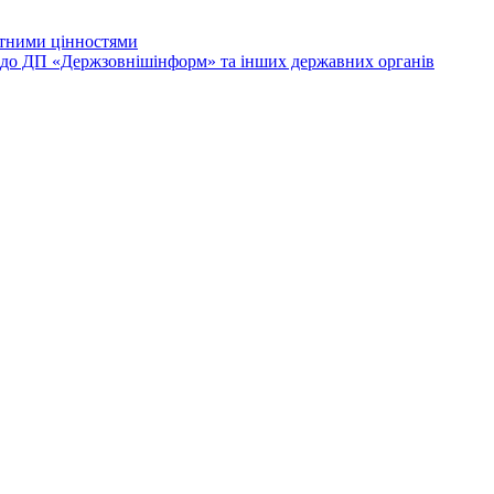
лютними цінностями
и до ДП «Держзовнішінформ» та інших державних органів