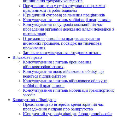
виникнення трудових конфліктів
Представництво у суді в трудових спорах між
працівником та роботодавцем
Юридичний супровід звільнення працівників
Консультування з питань мобілізації працівників
Консультування та супровід компанії під час
проведення органами державної влади перевірок з
питань праці
Отримання дозволів на працевлаштування
іноземних громадян, посвідок на тимчасове
проживання
Загальне консультування з трудових питань
Військове право
Консультування з питань бронювання
військовозобов’язаних
Консультування щодо військового обліку, що
ведеться підприємством
Консультування з питань військового обліку та
мобілізації працівників
Консультування з питань мобілізації транспортних
засобів
Банкрутство / Ліквідація
Представництво інтересів кредиторів під час
провадження у справі про банкрутство
Юридичний супровід ліквідації юридичної особи