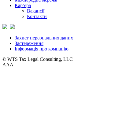
Кар’єра
Вакансії
Контакти
Захист персональних даних
Застереження
Інформація про компанію
© WTS Tax Legal Consulting, LLC
A
A
A