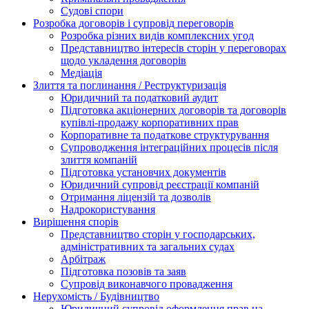
Судові спори
Розробка договорів і супровід переговорів
Розробка різних видів комплексних угод
Представництво інтересів сторін у переговорах
щодо укладення договорів
Медіація
Злиття та поглинання / Реструктуризація
Юридичний та податковий аудит
Підготовка акціонерних договорів та договорів
купівлі-продажу корпоративних прав
Корпоративне та податкове структурування
Супроводження інтеграційних процесів після
злиття компаній
Підготовка установчих документів
Юридичний супровід реєстрації компаній
Отримання ліцензій та дозволів
Надрокористування
Вирішення спорів
Представництво сторін у господарських,
адміністративних та загальних судах
Арбітраж
Підготовка позовів та заяв
Супровід виконавчого провадження
Нерухомість / Будівництво
Юридичний супровід оформлення прав на