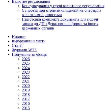
Валютне регулювання
Консультування у сфері валютного регулювання
Супровід при отриманні ліцензій на операції з
валютними цінностями
Підготовка комплекта документів для подачі
заявки до ДП «Держзовнішінформ» та інших
державних органів
Новини
Інформаційні листи
Статті
Журнали WTS
Популярне за місяць
2026
2025
2024
2023
2022
2021
2020
2019
2018
2017
2016
2015