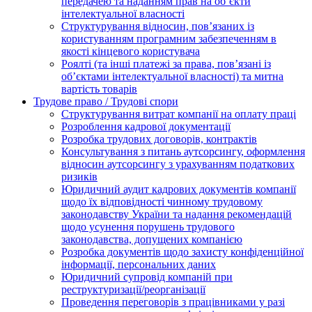
передачею та наданням прав на об’єкти
інтелектуальної власності
Структурування відносин, пов’язаних із
користуванням програмним забезпеченням в
якості кінцевого користувача
Роялті (та інші платежі за права, пов’язані із
об’єктами інтелектуальної власності) та митна
вартість товарів
Трудове право / Трудові спори
Cтруктурування витрат компанії на оплату праці
Розроблення кадрової документації
Розробка трудових договорів, контрактів
Консультування з питань аутсорсингу, оформлення
відносин аутсорсингу з урахуванням податкових
ризиків
Юридичний аудит кадрових документів компанії
щодо їх відповідності чинному трудовому
законодавству України та надання рекомендацій
щодо усунення порушень трудового
законодавства, допущених компанією
Розробка документів щодо захисту конфіденційної
інформації, персональних даних
Юридичний супровід компаній при
реструктуризації/реорганізації
Проведення переговорів з працівниками у разі