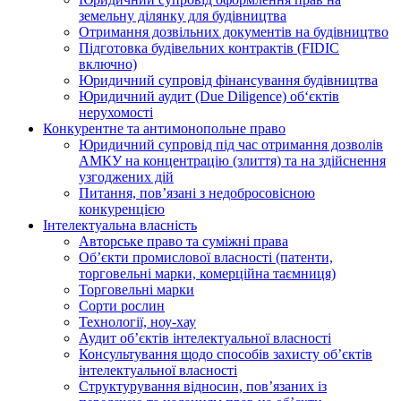
земельну ділянку для будівництва
Отримання дозвільних документів на будівництво
Підготовка будівельних контрактів (FIDIC
включно)
Юридичний супровід фінансування будівництва
Юридичний аудит (Due Diligence) об‘єктів
нерухомості
Конкурентне та антимонопольне право
Юридичний супровід під час отримання дозволів
АМКУ на концентрацію (злиття) та на здійснення
узгоджених дій
Питання, пов’язані з недобросовісною
конкуренцією
Інтелектуальна власність
Авторське право та суміжні права
Oб’єкти промислової власності (патенти,
торговельні марки, комерційна таємниця)
Торговельні марки
Сорти рослин
Технології, ноу-хау
Аудит об’єктів інтелектуальної власності
Консультування щодо способів захисту об’єктів
інтелектуальної власності
Структурування відносин, пов’язаних із