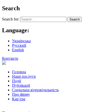
Search
Search for:
Language:
Українська
Русский
English
Контакти
Головна
Наші послуги
Події
Публікації
Соціальна відповідальність
Про фiрму
Кар’єра