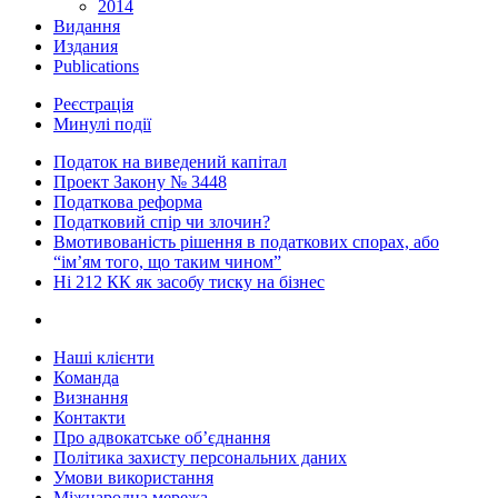
2014
Видання
Издания
Publications
Реєстрація
Минулі події
Податок на виведений капітал
Проект Закону № 3448
Податкова реформа
Податковий спір чи злочин?
Вмотивованість рішення в податкових спорах, або
“ім’ям того, що таким чином”
Ні 212 КК як засобу тиску на бізнес
Наші клієнти
Команда
Визнання
Контакти
Про адвокатське об’єднання
Політика захисту персональних даних
Умови використання
Міжнародна мережа