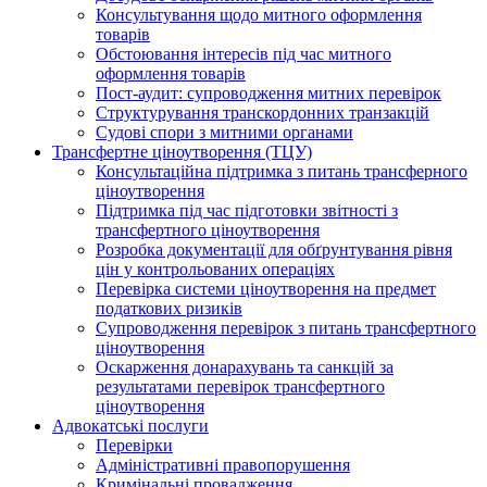
Консультування щодо митного оформлення
товарів
Обстоювання інтересів під час митного
оформлення товарів
Пост-аудит: супроводження митних перевірок
Структурування транскордонних транзакцій
Судові спори з митними органами
Трансфертне ціноутворення (ТЦУ)
Консультаційна підтримка з питань трансферного
ціноутворення
Підтримка під час підготовки звітності з
трансфертного ціноутворення
Розробка документації для обґрунтування рівня
цін у контрольованих операціях
Перевірка системи ціноутворення на предмет
податкових ризиків
Супроводження перевірок з питань трансфертного
ціноутворення
Оскарження донарахувань та санкцій за
результатами перевірок трансфертного
ціноутворення
Адвокатські послуги
Перевірки
Адміністративні правопорушення
Кримінальні провадження