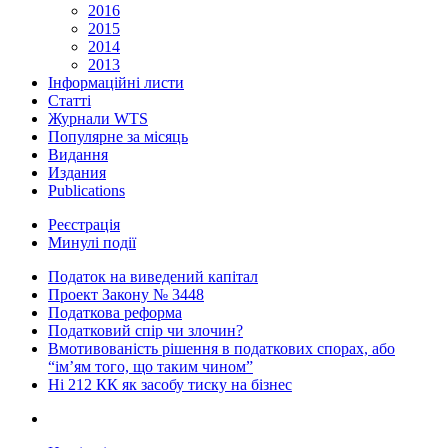
2016
2015
2014
2013
Інформаційні листи
Статті
Журнали WTS
Популярне за місяць
Видання
Издания
Publications
Реєстрація
Минулі події
Податок на виведений капітал
Проект Закону № 3448
Податкова реформа
Податковий спір чи злочин?
Вмотивованість рішення в податкових спорах, або
“ім’ям того, що таким чином”
Ні 212 КК як засобу тиску на бізнес