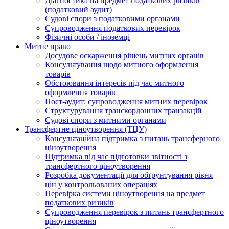
Діагностика на предмет податкових ризиків
(податковий аудит)
Судові спори з податковими органами
Супроводження податкових перевірок
Фізичні особи / іноземці
Митне право
Досудове оскарження рішень митних органів
Консультування щодо митного оформлення
товарів
Обстоювання інтересів під час митного
оформлення товарів
Пост-аудит: супроводження митних перевірок
Структурування транскордонних транзакцій
Судові спори з митними органами
Трансфертне ціноутворення (ТЦУ)
Консультаційна підтримка з питань трансферного
ціноутворення
Підтримка під час підготовки звітності з
трансфертного ціноутворення
Розробка документації для обґрунтування рівня
цін у контрольованих операціях
Перевірка системи ціноутворення на предмет
податкових ризиків
Супроводження перевірок з питань трансфертного
ціноутворення