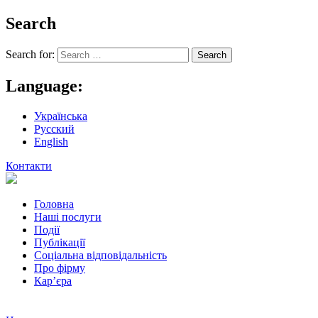
Search
Search for:
Language:
Українська
Русский
English
Контакти
Головна
Наші послуги
Події
Публікації
Соціальна відповідальність
Про фiрму
Кар’єра