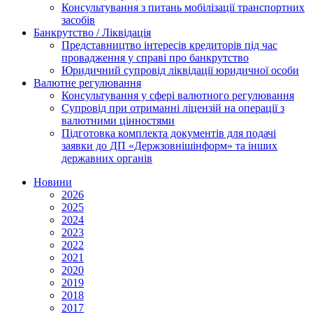
Консультування з питань мобілізації транспортних
засобів
Банкрутство / Ліквідація
Представництво інтересів кредиторів під час
провадження у справі про банкрутство
Юридичний супровід ліквідації юридичної особи
Валютне регулювання
Консультування у сфері валютного регулювання
Супровід при отриманні ліцензій на операції з
валютними цінностями
Підготовка комплекта документів для подачі
заявки до ДП «Держзовнішінформ» та інших
державних органів
Новини
2026
2025
2024
2023
2022
2021
2020
2019
2018
2017