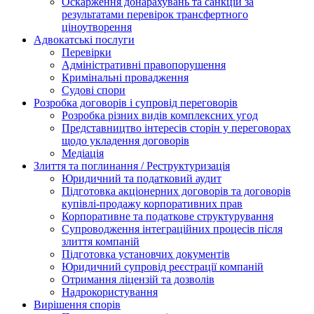
Оскарження донарахувань та санкцій за
результатами перевірок трансфертного
ціноутворення
Адвокатські послуги
Перевірки
Адміністративні правопорушення
Кримінальні провадження
Судові спори
Розробка договорів і супровід переговорів
Розробка різних видів комплексних угод
Представництво інтересів сторін у переговорах
щодо укладення договорів
Медіація
Злиття та поглинання / Реструктуризація
Юридичний та податковий аудит
Підготовка акціонерних договорів та договорів
купівлі-продажу корпоративних прав
Корпоративне та податкове структурування
Супроводження інтеграційних процесів після
злиття компаній
Підготовка установчих документів
Юридичний супровід реєстрації компаній
Отримання ліцензій та дозволів
Надрокористування
Вирішення спорів