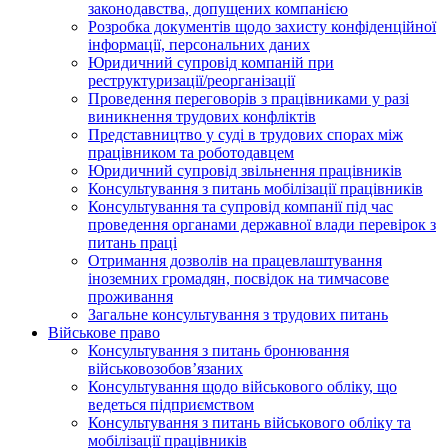
законодавства, допущених компанією
Розробка документів щодо захисту конфіденційної
інформації, персональних даних
Юридичний супровід компаній при
реструктуризації/реорганізації
Проведення переговорів з працівниками у разі
виникнення трудових конфліктів
Представництво у суді в трудових спорах між
працівником та роботодавцем
Юридичний супровід звільнення працівників
Консультування з питань мобілізації працівників
Консультування та супровід компанії під час
проведення органами державної влади перевірок з
питань праці
Отримання дозволів на працевлаштування
іноземних громадян, посвідок на тимчасове
проживання
Загальне консультування з трудових питань
Військове право
Консультування з питань бронювання
військовозобов’язаних
Консультування щодо військового обліку, що
ведеться підприємством
Консультування з питань військового обліку та
мобілізації працівників