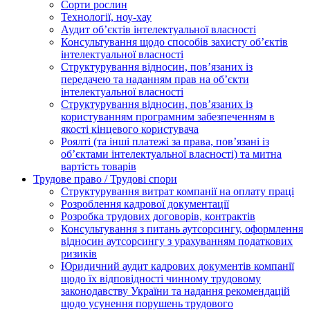
Сорти рослин
Технології, ноу-хау
Аудит об’єктів інтелектуальної власності
Консультування щодо способів захисту об’єктів
інтелектуальної власності
Структурування відносин, пов’язаних із
передачею та наданням прав на об’єкти
інтелектуальної власності
Структурування відносин, пов’язаних із
користуванням програмним забезпеченням в
якості кінцевого користувача
Роялті (та інші платежі за права, пов’язані із
об’єктами інтелектуальної власності) та митна
вартість товарів
Трудове право / Трудові спори
Cтруктурування витрат компанії на оплату праці
Розроблення кадрової документації
Розробка трудових договорів, контрактів
Консультування з питань аутсорсингу, оформлення
відносин аутсорсингу з урахуванням податкових
ризиків
Юридичний аудит кадрових документів компанії
щодо їх відповідності чинному трудовому
законодавству України та надання рекомендацій
щодо усунення порушень трудового