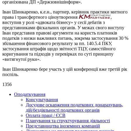
організована ДП «Держзовнішінформ».
Іван Шинкаренко, к.е.н., партнер, керівник практики митного
права і трансфертного ціноутворення
,
виступив у ролі «адвоката бізнесу» у сесії дебатів з
представниками фіскальних органів. У межах свого виступу
Іван представив правові аргументи на користь платників
податків з низки важливих питань, зокрема застосування 30 %
збільшення фінансового результату за пп. 140.5.4 ПКУ,
застосування штрафів щодо звітності ТЦУ, самостійного
коригування та підходів у перевірках по суті принципу
«витягнутої руки».
Іван Шинкаренко бере участь у цій конференції вже третій рік
поспіль.
1356
Оподаткування
Консультування
Досудове оскарження податкових донарахувань,
дій/бездіяльності податкових органів
Оплата праці / ЄСВ
Планування та структурування діяльності
Представництва іноземних компаній