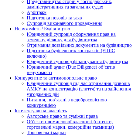
Представництво сторін у господарських,
адміністративних та загальних судах
Арбітраж
Підготовка позовів та заяв
Супровід виконавчого провадження
Нерухомість / Будівництво
Юридичний супровід оформлення прав на
земельну ділянку для будівництва
Отримання дозвільних документів на будівництво
Підготовка будівельних контрактів (FIDIC
включно)
Юридичний супровід фінансування будівництва
Юридичний аудит (Due Diligence) об‘єктів
нерухомості
Конкурентне та антимонопольне право
Юридичний супровід під час отримання дозволів
АМКУ на концентрацію (злиття) та на здійснення
узгоджених дій
Питання, пов’язані з недобросовісною
конкуренцією
Інтелектуальна власність
Авторське право та суміжні права
Oб’єкти промислової власності (патенти,
торговельні марки, комерційна таємниця)
Торговельні марки