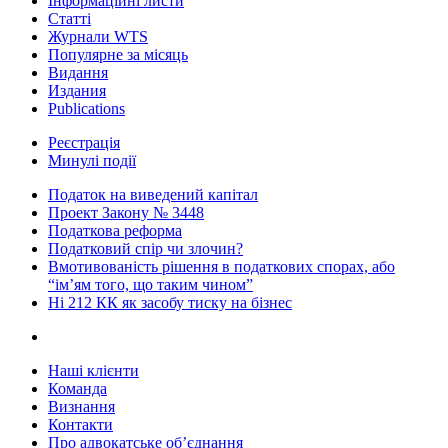
Інформаційні листи
Статті
Журнали WTS
Популярне за місяць
Видання
Издания
Publications
Реєстрація
Минулі події
Податок на виведений капітал
Проект Закону № 3448
Податкова реформа
Податковий спір чи злочин?
Вмотивованість рішення в податкових спорах, або
“ім’ям того, що таким чином”
Ні 212 КК як засобу тиску на бізнес
Наші клієнти
Команда
Визнання
Контакти
Про адвокатське об’єднання