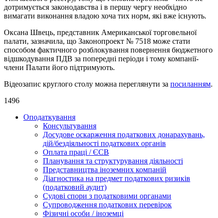
дотримується законодавства і в першу чергу необхідно
вимагати виконання владою хоча тих норм, які вже існують.
Оксана Швець, представник Американської торговельної
палати, зазначила, що Законопроект № 7518 може стати
способом фактичного розблокування повернення бюджетного
відшкодування ПДВ за попередні періоди і тому компанії-
члени Палати його підтримують.
Відеозапис круглого столу можна переглянути за
посиланням
.
1496
Оподаткування
Консультування
Досудове оскарження податкових донарахувань,
дій/бездіяльності податкових органів
Оплата праці / ЄСВ
Планування та структурування діяльності
Представництва іноземних компаній
Діагностика на предмет податкових ризиків
(податковий аудит)
Судові спори з податковими органами
Супроводження податкових перевірок
Фізичні особи / іноземці