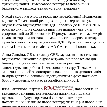
функціонування Тимчасового реєстру та повернення
бюджетного відшкодування «старих» періодів».
У ході заходу наголошувалося, що передбачений Податковим
кодексом Тимчасовий реєстр заяв про повернення суми
бюджетного відшкодування ПДВ, поданих до 01 січня 2016
року, до сих пір не сформований і не працює (мав бути
сформований до 01 лютого 2017 року). Таким чином, вже рік
компанії України позбавлені можливості повернути «старі»
суми бюджетного відшкодування ПДВ. Круглий стіл відкрила
голова Податкового комітету ААУ Антоніна Городецька.
Анна Санкіна, GR менеджер CHS, зауважила, що питання
відшкодування коштів є дуже актуальною проблемою для
бізнесу і що дуже важливо забезпечити реальне
започаткування роботи Тимчасового реєстру. Також Анна
зазначила, що цей законопроект важливий і як демонстрація
намірів держави, оскільки недопустимим є факт наявності
боргу у держави, яка має європейські цінності.
Інна Таптунова, партнер
, наголосила на
важливому питанні, яке непокоїть платників податків:
враховані чи будуть враховані сплачені ними суми, чи
потрапили їхні заяви до цього реєстру, чи ні. Крім цього Інна
поділилася міркуваннями щодо наявних коштів у державному