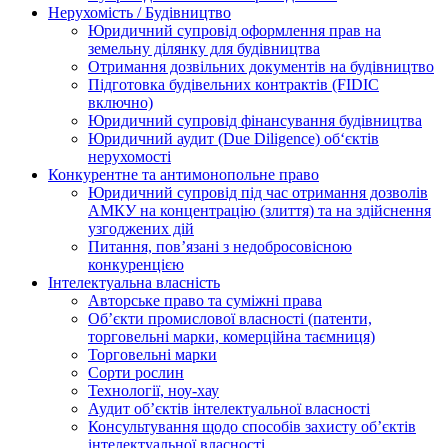
Нерухомість / Будівництво
Юридичний супровід оформлення прав на
земельну ділянку для будівництва
Отримання дозвільних документів на будівництво
Підготовка будівельних контрактів (FIDIC
включно)
Юридичний супровід фінансування будівництва
Юридичний аудит (Due Diligence) об‘єктів
нерухомості
Конкурентне та антимонопольне право
Юридичний супровід під час отримання дозволів
АМКУ на концентрацію (злиття) та на здійснення
узгоджених дій
Питання, пов’язані з недобросовісною
конкуренцією
Інтелектуальна власність
Авторське право та суміжні права
Oб’єкти промислової власності (патенти,
торговельні марки, комерційна таємниця)
Торговельні марки
Сорти рослин
Технології, ноу-хау
Аудит об’єктів інтелектуальної власності
Консультування щодо способів захисту об’єктів
інтелектуальної власності