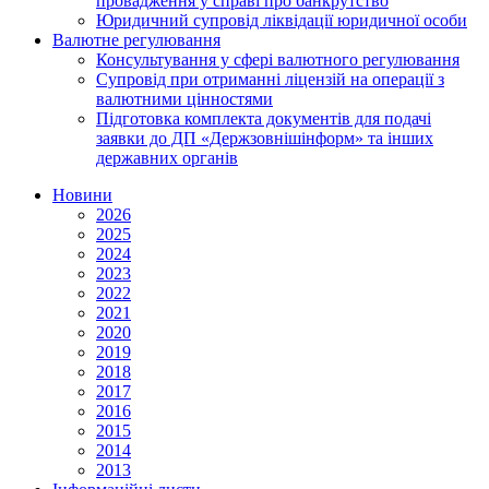
провадження у справі про банкрутство
Юридичний супровід ліквідації юридичної особи
Валютне регулювання
Консультування у сфері валютного регулювання
Супровід при отриманні ліцензій на операції з
валютними цінностями
Підготовка комплекта документів для подачі
заявки до ДП «Держзовнішінформ» та інших
державних органів
Новини
2026
2025
2024
2023
2022
2021
2020
2019
2018
2017
2016
2015
2014
2013