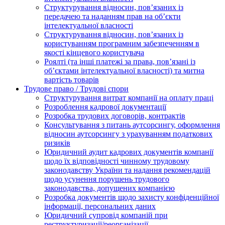
Структурування відносин, пов’язаних із
передачею та наданням прав на об’єкти
інтелектуальної власності
Структурування відносин, пов’язаних із
користуванням програмним забезпеченням в
якості кінцевого користувача
Роялті (та інші платежі за права, пов’язані із
об’єктами інтелектуальної власності) та митна
вартість товарів
Трудове право / Трудові спори
Cтруктурування витрат компанії на оплату праці
Розроблення кадрової документації
Розробка трудових договорів, контрактів
Консультування з питань аутсорсингу, оформлення
відносин аутсорсингу з урахуванням податкових
ризиків
Юридичний аудит кадрових документів компанії
щодо їх відповідності чинному трудовому
законодавству України та надання рекомендацій
щодо усунення порушень трудового
законодавства, допущених компанією
Розробка документів щодо захисту конфіденційної
інформації, персональних даних
Юридичний супровід компаній при
реструктуризації/реорганізації