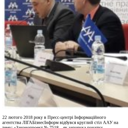
22 лютого 2018 року в Пресс-центрі Інформаційного
агентства ЛІГАБізнесІнформ відбувся круглий стіл ААУ на
тему: «Законопроект № 7518 – як запорука початку