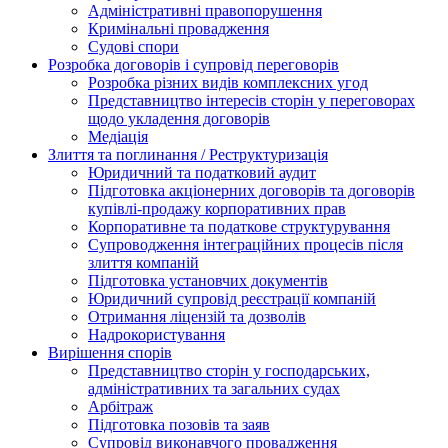
Адміністративні правопорушення
Кримінальні провадження
Судові спори
Розробка договорів і супровід переговорів
Розробка різних видів комплексних угод
Представництво інтересів сторін у переговорах
щодо укладення договорів
Медіація
Злиття та поглинання / Реструктуризація
Юридичний та податковий аудит
Підготовка акціонерних договорів та договорів
купівлі-продажу корпоративних прав
Корпоративне та податкове структурування
Супроводження інтеграційних процесів після
злиття компаній
Підготовка установчих документів
Юридичний супровід реєстрації компаній
Отримання ліцензій та дозволів
Надрокористування
Вирішення спорів
Представництво сторін у господарських,
адміністративних та загальних судах
Арбітраж
Підготовка позовів та заяв
Супровід виконавчого провадження