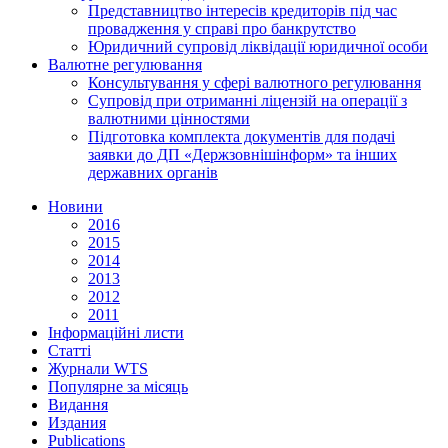
Представництво інтересів кредиторів під час
провадження у справі про банкрутство
Юридичний супровід ліквідації юридичної особи
Валютне регулювання
Консультування у сфері валютного регулювання
Супровід при отриманні ліцензій на операції з
валютними цінностями
Підготовка комплекта документів для подачі
заявки до ДП «Держзовнішінформ» та інших
державних органів
Новини
2016
2015
2014
2013
2012
2011
Інформаційні листи
Статті
Журнали WTS
Популярне за місяць
Видання
Издания
Publications