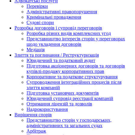
Адвокатські послуги
Перевірки
Адміністративні правопорушення
Кримінальні провадження
Судові спори
Розробка договорів і супровід переговорів
Розробка різних видів комплексних угод
Представництво інтересів сторін у переговорах
щодо укладення договорів
Медіація
Злиття та поглинання / Реструктуризація
Юридичний та податковий аудит
Підготовка акціонерних договорів та договорів
купівлі-продажу корпоративних прав
Корпоративне та податкове структурування
Супроводження інтеграційних процесів після
злиття компаній
Підготовка установчих документів
Юридичний супровід реєстрації компаній
Отримання ліцензій та дозволів
Надрокористування
Вирішення спорів
Представництво сторін у господарських,
адміністративних та загальних судах
Арбітраж