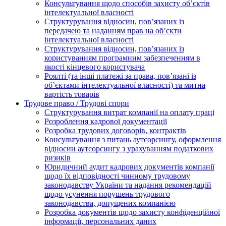
Консультування щодо способів захисту об’єктів
інтелектуальної власності
Структурування відносин, пов’язаних із
передачею та наданням прав на об’єкти
інтелектуальної власності
Структурування відносин, пов’язаних із
користуванням програмним забезпеченням в
якості кінцевого користувача
Роялті (та інші платежі за права, пов’язані із
об’єктами інтелектуальної власності) та митна
вартість товарів
Трудове право / Трудові спори
Cтруктурування витрат компанії на оплату праці
Розроблення кадрової документації
Розробка трудових договорів, контрактів
Консультування з питань аутсорсингу, оформлення
відносин аутсорсингу з урахуванням податкових
ризиків
Юридичний аудит кадрових документів компанії
щодо їх відповідності чинному трудовому
законодавству України та надання рекомендацій
щодо усунення порушень трудового
законодавства, допущених компанією
Розробка документів щодо захисту конфіденційної
інформації, персональних даних