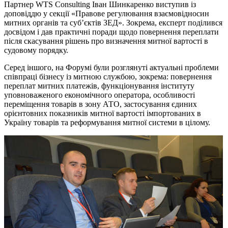
Партнер WTS Consulting Іван Шинкаренко виступив із
доповіддю у секції «Правове регулювання взаємовідносин
митних органів та суб’єктів ЗЕД». Зокрема, експерт поділився
досвідом і дав практичні поради щодо повернення переплати
після скасування рішень про визначення митної вартості в
судовому порядку.
Серед іншого
,
на Форумі були
розглянуті актуальні проблеми
співпраці бізнесу із митною службою, зокрема
:
повернення
переплат митних платежів, функціонування інституту
уповноваженого економічного оператора,
особливості
переміщення товарів в зону АТО,
застосування єдиних
орієнтовних показників митної вартості імпортованих в
Україну товарів та реформування митної системи в цілому.