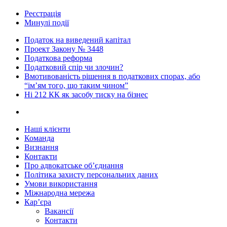
Реєстрація
Минулі події
Податок на виведений капітал
Проект Закону № 3448
Податкова реформа
Податковий спір чи злочин?
Вмотивованість рішення в податкових спорах, або
“ім’ям того, що таким чином”
Ні 212 КК як засобу тиску на бізнес
Наші клієнти
Команда
Визнання
Контакти
Про адвокатське об’єднання
Політика захисту персональних даних
Умови використання
Міжнародна мережа
Кар’єра
Вакансії
Контакти