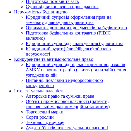
Підготовка позовів та заяв
Супровід виконавчого провадження
Нерухомість / Будівництво
Юридичний супровід оформлення прав на
земельну ділянку для будівництва
Отримання дозвільних документів на будівництво
Підготовка будівельних контрактів (FIDIC
включно)
Юридичний супровід фінансування будівництва
Юридичний аудит (Due Diligence) об‘єктів
нерухомості
Конкурентне та антимонопольне право
Юридичний супровід під час отримання дозволів
АМКУ на концентрацію (злиття) та на здійснення
узгоджених дій
Питання, пов’язані з недобросовісною
конкуренцією
Інтелектуальна власність
Авторське право та суміжні права
Oб’єкти промислової власності (патенти,
торговельні марки, комерційна таємниця)
Торговельні марки
Сорти рослин
Технології, ноу-хау
Аудит об’єктів інтелектуальної власності