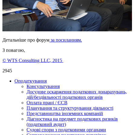
Детальніше про форум
за посиланням.
З повагою,
© WTS Consulting LLC, 2015
2945
Оподаткування
Консультування
Досудове оскарження податкових донарахувань,
дій/бездіяльності податкових органів
Оплата праці / ЄСВ
Планування та структурування діяльності
Представництва іноземних компаній
Діагностика на предмет податкових ризиків
(податковий аудит)
Судові спори з податковими органами