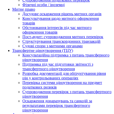
Супроводження податкових перевірок
Фізичні особи / іноземці
Митне право
Досудове оскарження рішень митних органів
Консультування щодо митного оформлення
товарів
Обстоювання інтересів під час митного
оформлення товарів
Пост-аудит: супроводження митних перевірок
Структурування транскордонних транзакцій
Судові спори з митними органами
Трансфертне ціноутворення (ТЦУ)
Консультаційна підтримка з питань трансферного
ціноутворення
Підтримка під час підготовки звітності з
трансфертного ціноутворення
Розробка документації для обґрунтування рівня
цін у контрольованих операціях
Перевірка системи ціноутворення на предмет
податкових ризиків
Супроводження перевірок з питань трансфертного
ціноутворення
Оскарження донарахувань та санкцій за
результатами перевірок трансфертного
ціноутворення