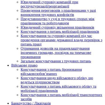
Юридичний супровід компаній при
реструктуризації/реорганізації
Проведення переговорів з працівниками у разі
виникнення трудових конфліктів
Представництво у суді в трудових спорах між
працівником та роботодавцем
Юридичний супровід звільнення працівників
Консультування з питань мобілізації працівників
Консультування та супровід компанії під час
проведення органами державної влади перевірок з
питань праці
Отримання дозволів на працевлаштування
іноземних громадян, посвідок на тимчасове
проживання
Загальне консультування з трудових питань
Військове право
Консультування з питань бронювання
військовозобов’язаних
Консультування щодо військового обліку, що
ведеться підприємством
Консультування з питань військового обліку та
мобілізації працівників
Консультування з питань мобілізації транспортних
засобів
Банкрутство / Ліквідація